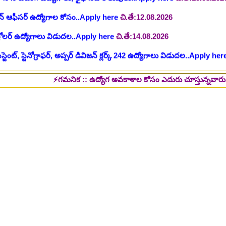
ంట్, స్టెనోగ్రాఫర్, అప్పర్ డివిజన్ క్లర్క్ 242 ఉద్యోగాలు విడుదల..Apply her
 భర్తీకి ప్రకటన.. తెలుగు రాష్ట్రాల్లో ఖాళీలు..Apply here
చి.తే:17.08.2026
టుల భర్తీ..Apply here
చి.తే:17.08.2026
⚡గమనిక :: ఉద్యోగ అవకాశాల కోసం ఎదురు చూస్తున్నవారు తప్పక పై లింక్స్
లు: రాత పరీక్ష లేకుండా! 200 ఖాళీల భర్తీ..Apply here
చి.తే:19.08.2026
్ష లేకుండా! ఉద్యోగాల భర్తీ..Apply here
చి.తే:19.08.2026
5 పోస్టుల భర్తీ..Apply here
చి.తే:26.08.2026
ప్పర్ డివిజన్ క్లర్క్, లోయర్ డివిజన్ క్లర్క్ పోస్టులు విడుదల..Apply here
భర్తీకి నోటిఫికేషన్ ..Apply here
గ్, ఇతర స్టాప్ ఉద్యోగాల భర్తీ..Apply here
్టర్ తయారీ కంపెనీ 800 కు పైగా ఉద్యోగాల భర్తీ ..Apply here