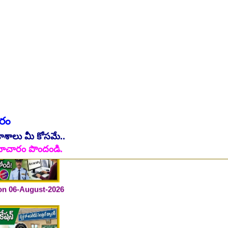
ారం
కాశాలు మీ కోసమే..
ి సమాచారం పొందండి.
 on 06-August-2026