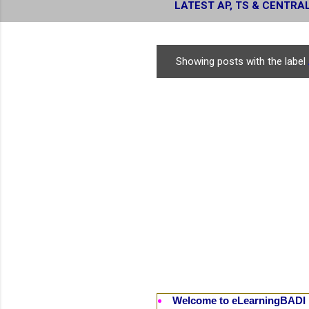
LATEST AP, TS & CENTRA
RESULTS
Showing posts with the label
P
o
s
t
s
Welcome to eLearningBADI