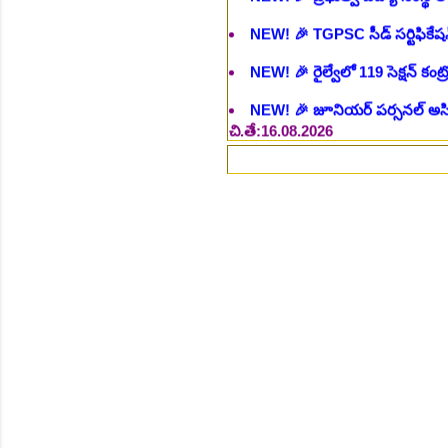
NEW!
🎉 జూనియర్ పర్సనల్ అసిస్టె
చి.తే:16.08.2026
NEW!
🎉 500 అసిస్టెంట్ ఉద్యోగాల
NEW!
🎉 అసిస్టెంట్ డైరెక్టర్ పోస్
NEW!
🎉 ఐటిఐ తో ఉద్యోగ అవకాశా
NEW!
🎉 రైల్వేలో 6777 రాత పరీక
NEW!
🎉 రాత పరీక్ష లేకుండా! 68
NEW!
🎉 గ్రామీణ సోషల్ వర్కర్, అ
చి.తే:09.09.2026
NEW!
🎉 Hyd మెట్రోలో ఉద్యోగాల 
NEW!
🎉 800 టీచింగ్, నాన్ టీచిం
NEW!
🎉 తెలంగాణ మహీంద్రా ట్రాక