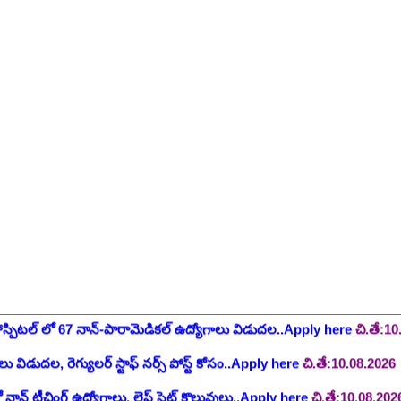
ింగ్ స్టాఫ్ పోస్టుల భర్తీ..Apply here
చి.తే:26.07.2026
ీషియన్, సెక్యూరిటీ, అకౌంటెంట్, వివిధ మెడికల్ స్టాప్ విభాగాల్లో శాశ్వత ఉద్యోగ
యాంక్ 338 అసిస్టెంట్ ఉద్యోగాలు..Apply here
చి.తే:07.08.2026
టిఫికేషన్, 1853 పోస్టుల కోసం..Apply here
చి.తే:07.08.2026
హాస్పిటల్ లో 67 నాన్-పారామెడికల్ ఉద్యోగాలు విడుదల..Apply here
చి.తే:1
ాలు విడుదల, రెగ్యులర్ స్టాఫ్ నర్స్ పోస్ట్ కోసం..Apply here
చి.తే:10.08.2026
లో నాన్ టీచింగ్ ఉద్యోగాలు, లైఫ్ సెట్ కొలువులు..Apply here
చి.తే:10.08.202
షన్ ఆఫీసర్ ఉద్యోగాల కోసం..Apply here
చి.తే:12.08.2026
ంట్రోలర్ ఉద్యోగాలు విడుదల..Apply here
చి.తే:14.08.2026