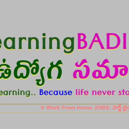
Skip to main content
✨ Work From Home JOBS: పార్ట్ టైం, ఫుల్ టైం ఉ