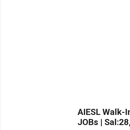
NEW!
🎉 Abhyasa Deepikalu
NEW!
🎉 స్కిల్ యూనివర్సిటీ తెల
NEW!
🎉 టెన్త్ తర్వాత ఏం చేయాల
Daily 10 G.K MCQ Practice 
AIESL Walk-I
JOBs | Sal:28,