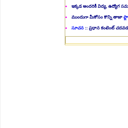
ఇక్కడ అందరికీ విద్య, ఉద్యోగ 
ముందుగా మీకోసం కొన్ని తాజా
ఫ్లా
సూచన
:: ప్రధాన కంటెంట్ చదవడం
>>Follo