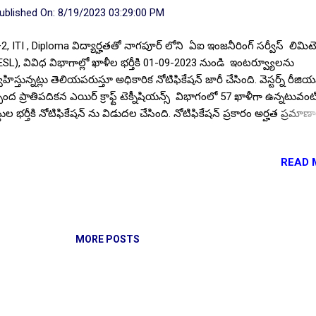
ublished On:
8/19/2023 03:29:00 PM
2, ITI , Diploma విద్యార్హతతో నాగపూర్ లోని ఏఐ ఇంజనీరింగ్ సర్వీస్ లిమిటె
ESL), వివిధ విభాగాల్లో ఖాళీల భర్తీకి 01-09-2023 నుండి ఇంటర్వ్యూలను
వహిస్తున్నట్లు తెలియపరుస్తూ అధికారిక నోటిఫికేషన్ జారీ చేసింది. వెస్టర్న్ రీజియన
పంద ప్రాతిపదికన ఎయిర్ క్రాఫ్ట్ టెక్నీషియన్స్ విభాగంలో 57 ఖాళీగా ఉన్నటువంట
్టుల భర్తీకి నోటిఫికేషన్ ను విడుదల చేసింది. నోటిఫికేషన్ ప్రకారం అర్హత ప్రమా
ృప్తి పరచగల అభ్యర్థులు నేరుగా ఇంటర్వ్యూలకు హాజరై ఈ ఉద్యోగాలను సొం
ుకోవచ్చు. ఆసక్తి కలిగిన అభ్యర్థులు అధికారిక నోటిఫికేషన్ లో సూచించిన దరఖాస
READ 
ం తో సంబంధిత అర్హత ధ్రువపత్రాల కాపీలను జతచేసి, తాజా ఫోటో, అనుభవం
టిఫికెట్ లతో ఇంటర్వ్యూల్లో పాల్గొనండి. ఈ నోటిఫికేషన్ పూర్తి వివరాలతో ఇంటర్వ
ిక, సమయం, తేదీలు ఇక్కడ మీకోసం. పోస్టుల వివరాలు : మొత్తం పోస్టుల సంఖ్య 
ాగాల వారీగా పోస్టుల వివరాలు : ఎయిర్ క్రాఫ్ట్ టెక్నీషియన్(బి1 మెయింటెనెన్స్, 
న్ షాప్) - 45, ఎయిర్ క్రాఫ్ట్ టెక్నీషియన్(బి2 మెయింటెనెన్స్) - 10, టెక్నీషియన్
MORE POSTS
ానిస్ట్ - COD) - 01, టెక్నీషి...