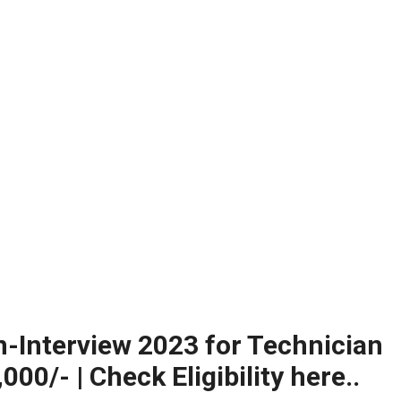
 2025-26..Download here
ంగాణ 100% కొలువు గ్యారెంటీ కోర్సుల్లో ప్రవేశాలు..Apply here
ి? విద్యార్థుల కోసం ఎడ్యుకేషన్ బోర్డ్ కెరియర్ బుక్...Download here
:
NEW!
పోటీ పరీక్షల ప్రత్యేకం All Type of MCQ Bit Bank..
n-Interview 2023 for Technician
000/- | Check Eligibility here..