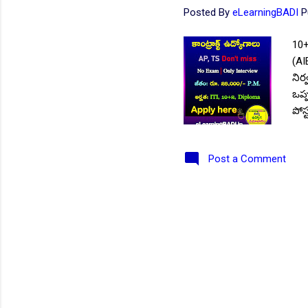
Posted By
eLearningBADI
P
10+
(AI
నిర్
ఒప్
పోస
సంత
చేస
Post a Comment
ఫార
సర్
వేద
విభ
ఇంజ
(మెక