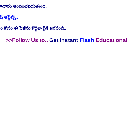
సమాచారం అందించబడుతుంది.
ష్ అప్డేట్స్..
 కోసం ఈ పేజీను కొద్దిగా పైకి జరపండి..
w Us to..
Get instant
Flash
Educational, JOB Upd