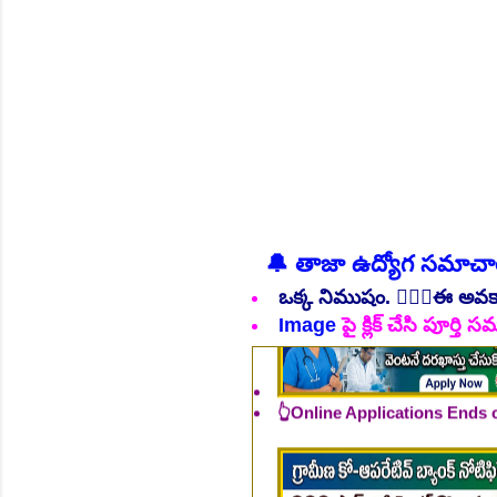
NEW!
🔔 తాజా ఉద్యోగ సమాచ
ఒక్క నిముషం. 💁🏻‍♂️ఈ అవ
Image
పై క్లిక్ చేసి పూర్త
👆Online Applications Ends