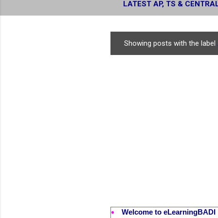
LATEST AP, TS & CENTRA
RESULTS
Showing posts with the label
P
o
s
t
s
Welcome to eLearningBADI