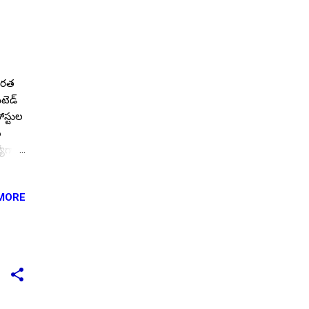
భారత
ిటెడ్
ోస్టుల
న
్యోగాల
re
MORE
స్టుల
ట్యూట్
ి ఎ/