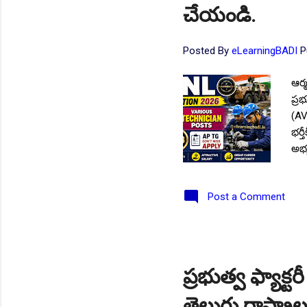
చేయండి.
Posted By
eLearningBADI
P
ఆర్
ప్ర
(AV
భర్
అభ్
కోస
నోట
Post a Comment
✨La
వివ
ఎగ్
కన్స
నుం
ప్రభుత్వ ఫ్యాక్
ఎంబ
తెలుగు రాష్ట్రాల