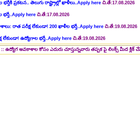
లు: రాత పరీక్ష లేకుండా! 200 ఖాళీల భర్తీ..Apply here
చి.తే:19.08.2026
్ష లేకుండా! ఉద్యోగాల భర్తీ..Apply here
చి.తే:19.08.2026
5 పోస్టుల భర్తీ..Apply here
చి.తే:26.08.2026
ప్పర్ డివిజన్ క్లర్క్, లోయర్ డివిజన్ క్లర్క్ పోస్టులు విడుదల..Apply here
ాశాల కోసం ఎదురు చూస్తున్నవారు తప్పక పై లింక్స్ మీద క్లిక్ చేసి చదవండి..
భర్తీకి నోటిఫికేషన్ ..Apply here
గ్, ఇతర స్టాప్ ఉద్యోగాల భర్తీ..Apply here
్టర్ తయారీ కంపెనీ 800 కు పైగా ఉద్యోగాల భర్తీ ..Apply here
 2025-26..Download here
ంగాణ 100% కొలువు గ్యారెంటీ కోర్సుల్లో ప్రవేశాలు..Apply here
ి? విద్యార్థుల కోసం ఎడ్యుకేషన్ బోర్డ్ కెరియర్ బుక్...Download here
:
NEW!
పోటీ పరీక్షల ప్రత్యేకం All Type of MCQ Bit Bank..