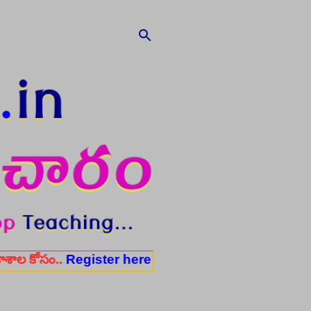
.
Register here
✨ ఆరోగ్య శాఖ నర్స్, టెక్నీషియన్, సెక్యూర