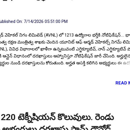
ublished On:
7/14/2026 05:51:00 PM
మడ్ వెహికల్ నిగం లిమిటెడ్ (AVNL) లో 1213 ఉద్యోగాల భర్తీకి నోటిఫికేషన్.... 
భుత్వ రక్షణ మంత్రిత్వ శాఖకు చెందిన యూనిట్ ఆఫ్ ఆర్మడ్ వెహికల్స్ నిగమ్ లిమ
NL), వివిధ విభాగాలలో ఖాళీగా ఉన్నటువంటి ఎగ్జిక్యూటివ్, నాన్ ఎగ్జిక్యూటివ్ ప
తీకి ఆన్లైన్ విధానంలో దరఖాస్తులు ఆహ్వానిస్తూ నోటిఫికేషన్ జారీ చేసింది. అర్హులై
యర్థుల నుండి దరఖాస్తులను కోరుతుంది. అర్హత ఆసక్తి కలిగిన అభ్యర్థులు ఈ ఉద
ం 11.07.2026 నుండి 25.07.2026 వరకు దరఖాస్తులను సమర్పించాలి. ఈ
ిఫికేషన్ యొక్క పూర్తి ముఖ్య సమాచారం మీకోసం ఇక్కడ . Follow US for Mo
READ 
test Update's Follow Channel Click here Follow Channel Click here పో
రాలు : మొత్తం పోస్టుల సంఖ్య : 1213 విభాగాల వారీగా ఖాళీల వివరాలు : నాన్
జిక్యూటివ్ (జూనియర్ టెక్నీషియన్) : 1005 ఎగ్జిక్యూటివ్ (జూనియర్ మేనేజర్,
ల్టెంట్) : 208 విద్యార్హత : ప్రభుత్వ గుర్తింపు పొందిన యూనివర్సిటీ లేదా ఇన్స్టి
డి పోస్టులను అనుసరించి సంబంధిత విభాగంలో బి ఈ/బీటెక్/ఎం ఈ/ఎంటెక్/స
టరీ 220 టెక్నీషియన్ కొలువులు. రెండు
ీఏ/పీజీ లో అర్హత సాధించి ఉండాలి. సంబంధిత ట్రేడ్ లో N...
 అభ్యర్థులు దరఖాస్తు ఫామ్ డౌన్లోడ్