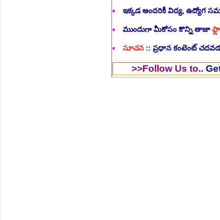
ఇక్కడ అందరికీ విద్య, ఉద్యోగ 
ముందుగా మీకోసం కొన్ని తాజా
ఫ్లా
సూచన
:: ప్రధాన కంటెంట్ చదవడం
>>Follow Us to..
Get instant
F
NEW!
🎉 శాశ్వత మల్టీ టెస్ట్ టాస్క
NEW!
🎉 ఆరోగ్య శాఖ నర్స్, టెక్న