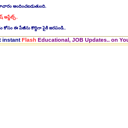
సమాచారం అందించబడుతుంది.
ష్ అప్డేట్స్..
 కోసం ఈ పేజీను కొద్దిగా పైకి జరపండి..
lash
Educational, JOB Updates.. on Your Mobil
ింగ్ స్టాఫ్ పోస్టుల భర్తీ..Apply here
చి.తే:26.07.2026
ీషియన్, సెక్యూరిటీ, అకౌంటెంట్, వివిధ మెడికల్ స్టాప్ విభాగాల్లో శాశ్వత ఉద్యోగ