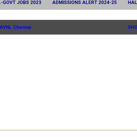
L-GOVT JOBS 2023
ADMISSIONS ALERT 2024-25
HAL
 2024
SCHOLARSHIP ALERT 2025-26
MORE…
G.
AVNL Chennai
SHO