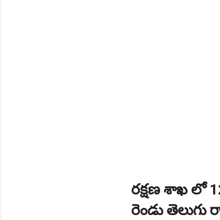
రక్షణ శాఖ లో 
రెండు తెలుగు రా