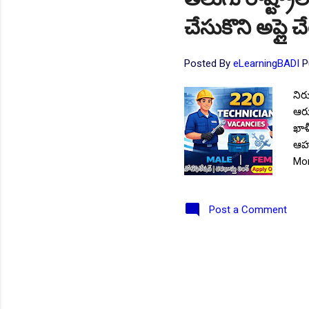
చేసుకొని అప్లై 
Posted By
eLearningBADI
P
నిర
ఆర్మ
ఖాళ
ఆహ్
Mor
పోస
విద
Post a Comment
అను
జనర
ఉన్
సంవ
వివ
నోటి