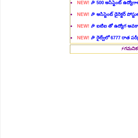
NEW!
🎉 ఐటిఐ తో ఉద్యోగ అవకాశా
NEW!
🎉 రైల్వేలో 6777 రాత పరీక
NEW!
🎉 రాత పరీక్ష లేకుండా! 68
NEW!
🎉 గ్రామీణ సోషల్ వర్కర్, అ
చి.తే:09.09.2026
⚡గమనిక :: ఉద్యోగ అవక
NEW!
🎉 Hyd మెట్రోలో ఉద్యోగాల 
NEW!
🎉 800 టీచింగ్, నాన్ టీచిం
NEW!
🎉 తెలంగాణ మహీంద్రా ట్రాక
NEW!
🎉 Abhyasa Deepikalu
NEW!
🎉 స్కిల్ యూనివర్సిటీ తెల
NEW!
🎉 టెన్త్ తర్వాత ఏం చేయాల
Daily 10 G.K MCQ Practice 