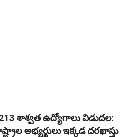
1213 శాశ్వత ఉద్యోగాలు విడుదల:
ష్ట్రాల అభ్యర్థులు ఇక్కడ దరఖాస్తు