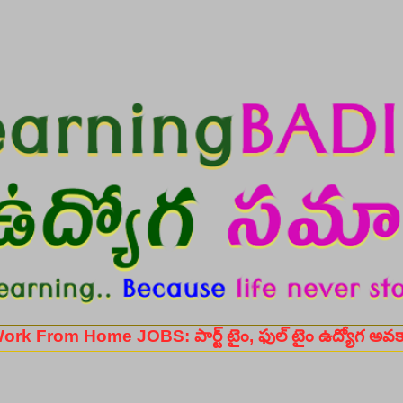
Skip to main content
ome JOBS: పార్ట్ టైం, ఫుల్ టైం ఉద్యోగ అవకాశాల కోసం.