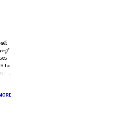
 ఆఫ్
గాల్లో
తులు
US for
here
్టులను
MORE
అనుభవం
ికి 35
ది.
ు