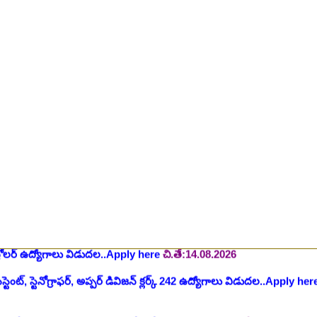
యాంక్ 338 అసిస్టెంట్ ఉద్యోగాలు..Apply here
చి.తే:07.08.2026
టిఫికేషన్, 1853 పోస్టుల కోసం..Apply here
చి.తే:07.08.2026
హాస్పిటల్ లో 67 నాన్-పారామెడికల్ ఉద్యోగాలు విడుదల..Apply here
చి.తే:1
ాలు విడుదల, రెగ్యులర్ స్టాఫ్ నర్స్ పోస్ట్ కోసం..Apply here
చి.తే:10.08.2026
లో నాన్ టీచింగ్ ఉద్యోగాలు, లైఫ్ సెట్ కొలువులు..Apply here
చి.తే:10.08.202
షన్ ఆఫీసర్ ఉద్యోగాల కోసం..Apply here
చి.తే:12.08.2026
ంట్రోలర్ ఉద్యోగాలు విడుదల..Apply here
చి.తే:14.08.2026
ంట్, స్టెనోగ్రాఫర్, అప్పర్ డివిజన్ క్లర్క్ 242 ఉద్యోగాలు విడుదల..Apply her
 భర్తీకి ప్రకటన.. తెలుగు రాష్ట్రాల్లో ఖాళీలు..Apply here
చి.తే:17.08.2026
టుల భర్తీ..Apply here
చి.తే:17.08.2026