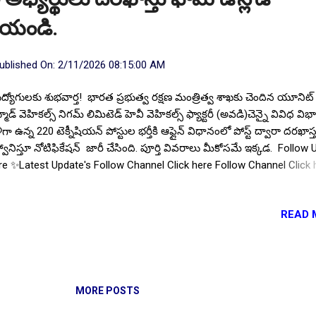
చేయండి.
ublished On:
2/11/2026 08:15:00 AM
ుద్యోగులకు శుభవార్త! భారత ప్రభుత్వ రక్షణ మంత్రిత్వ శాఖకు చెందిన యూనిట్
ూడ్ వెహికల్స్ నిగమ్ లిమిటెడ్ హెవీ వెహికల్స్ ఫ్యాక్టరీ (అవడి)చెన్నై వివిధ విభా
ీగా ఉన్న 220 టెక్నీషియన్ పోస్టుల భర్తీకి ఆఫ్లైన్ విధానంలో పోస్ట్ ద్వారా దరఖాస్
వానిస్తూ నోటిఫికేషన్ జారీ చేసింది. పూర్తి వివరాలు మీకోసమే ఇక్కడ. Follow 
e ✨Latest Update's Follow Channel Click here Follow Channel Click 
్టుల వివరాలు : మొత్తం పోస్టుల సంఖ్య:: 220. పోస్టుల వారీగా ఖాళీల వివరాల..
్యార్హత : ప్రభుత్వ గుర్తింపు పొందిన యూనివర్సిటీ లేదా ఇన్స్టిట్యూట్ నుండి పోస
READ 
సరించి అభ్యర్థులు సంబంధిత విభాగంలో పదో తరగతి, (బ్యాచిలర్/ టెక్నికల్/
ల్) డిగ్రీ అర్హత కలిగి ఉండాలి. సంబంధిత విభాగంలో అనుభవం అవసరం. 
న అభ్యర్థులకు ప్రాధాన్యత ఉంటుంది. వయో పరిమితి : దరఖాస్తు చివరి తేదీ నాట
త్సరాలకు మించకుండా ఉండాలి. రిజర్వేషన్ వర్గాల అభ్యర్థులకు సడలింపు ఉం
రాలకు అధికారిక నోటిఫికేషన్ చదవండి. ఎంపిక విధానం: వచ్చిన దరఖాస్తులన
MORE POSTS
ఫికేషన్ అ...