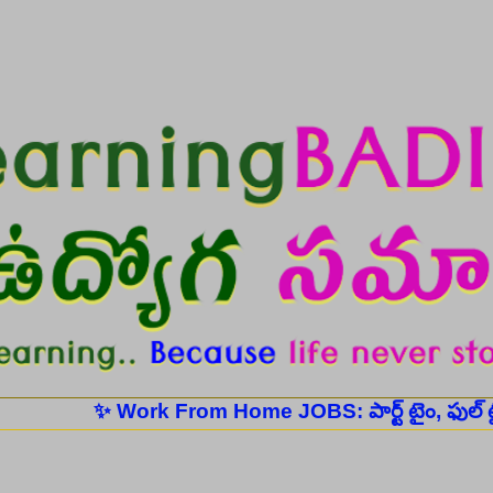
Skip to main content
✨ Work From Home JOBS: పార్ట్ టైం, ఫుల్ టైం ఉద్యోగ