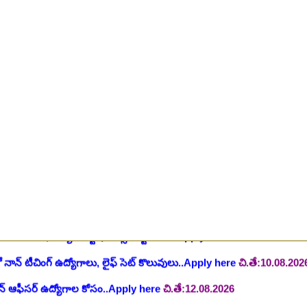
ింగ్ స్టాఫ్ పోస్టుల భర్తీ..Apply here
చి.తే:26.07.2026
ీషియన్, సెక్యూరిటీ, అకౌంటెంట్, వివిధ మెడికల్ స్టాప్ విభాగాల్లో శాశ్వత ఉద్యోగ
యాంక్ 338 అసిస్టెంట్ ఉద్యోగాలు..Apply here
చి.తే:07.08.2026
టిఫికేషన్, 1853 పోస్టుల కోసం..Apply here
చి.తే:07.08.2026
హాస్పిటల్ లో 67 నాన్-పారామెడికల్ ఉద్యోగాలు విడుదల..Apply here
చి.తే:1
ాలు విడుదల, రెగ్యులర్ స్టాఫ్ నర్స్ పోస్ట్ కోసం..Apply here
చి.తే:10.08.2026
లో నాన్ టీచింగ్ ఉద్యోగాలు, లైఫ్ సెట్ కొలువులు..Apply here
చి.తే:10.08.202
షన్ ఆఫీసర్ ఉద్యోగాల కోసం..Apply here
చి.తే:12.08.2026
ంట్రోలర్ ఉద్యోగాలు విడుదల..Apply here
చి.తే:14.08.2026
ంట్, స్టెనోగ్రాఫర్, అప్పర్ డివిజన్ క్లర్క్ 242 ఉద్యోగాలు విడుదల..Apply her