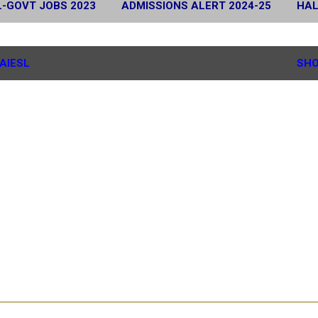
L-GOVT JOBS 2023
ADMISSIONS ALERT 2024-25
HAL
 2024
SCHOLARSHIP ALERT 2025-26
MORE…
G.
AIESL
SHO