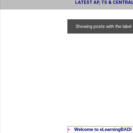
LATEST AP, TS & CENTRA
RESULTS
Showing posts with the label
P
o
s
t
s
Welcome to eLearningBADI