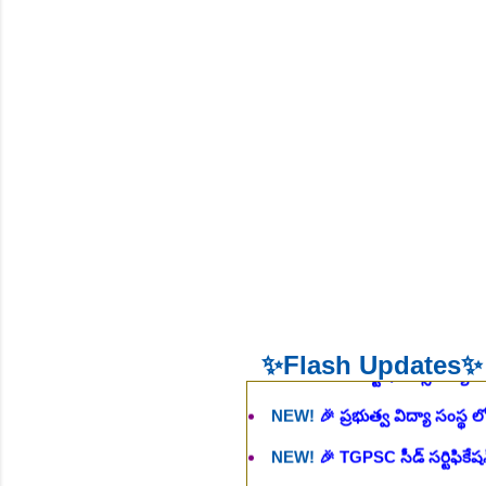
NEW!
🎉 శాశ్వత మల్టీ టెస్ట్ టాస్క
NEW!
🎉 ఆరోగ్య శాఖ నర్స్, టెక్న
భర్తీ..Apply here
చి.తే:06.08.2026
NEW!
🎉 గ్రామీణ కో-ఆపరేటివ్ బ్
NEW!
🎉 భారతీయ రైల్వే భారీ నో
NEW!
🎉 ఆరోగ్యశాఖ, ప్రభుత్వ 
NEW!
🎉 236 స్టాఫ్ నర్స్ ఉద్యోగ
NEW!
🎉 ప్రభుత్వ విద్యా సంస్థ 
✨Flash Updates✨
NEW!
🎉 TGPSC సీడ్ సర్టిఫికే
NEW!
🎉 రైల్వేలో 119 సెక్షన్ క
NEW!
🎉 జూనియర్ పర్సనల్ అసిస్టె
చి.తే:16.08.2026