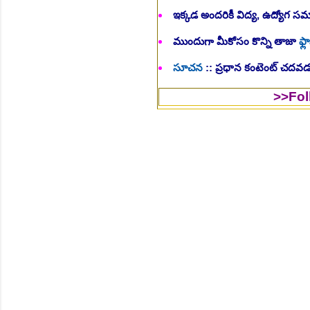
ఇక్కడ అందరికీ విద్య, ఉద్యోగ 
ముందుగా మీకోసం కొన్ని తాజా
ఫ్లా
సూచన
:: ప్రధాన కంటెంట్ చదవడం
>>Follow Us to