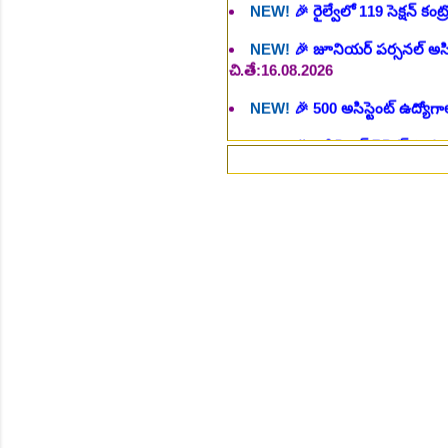
NEW!
🎉 500 అసిస్టెంట్ ఉద్యోగాల
NEW!
🎉 అసిస్టెంట్ డైరెక్టర్ పోస్
NEW!
🎉 ఐటిఐ తో ఉద్యోగ అవకాశా
NEW!
🎉 రైల్వేలో 6777 రాత పరీక
⚡గమన
NEW!
🎉 రాత పరీక్ష లేకుండా! 68
NEW!
🎉 గ్రామీణ సోషల్ వర్కర్, అ
చి.తే:09.09.2026
NEW!
🎉 Hyd మెట్రోలో ఉద్యోగాల 
NEW!
🎉 800 టీచింగ్, నాన్ టీచిం
NEW!
🎉 తెలంగాణ మహీంద్రా ట్రాక
NEW!
🎉 Abhyasa Deepikalu
NEW!
🎉 స్కిల్ యూనివర్సిటీ తెల