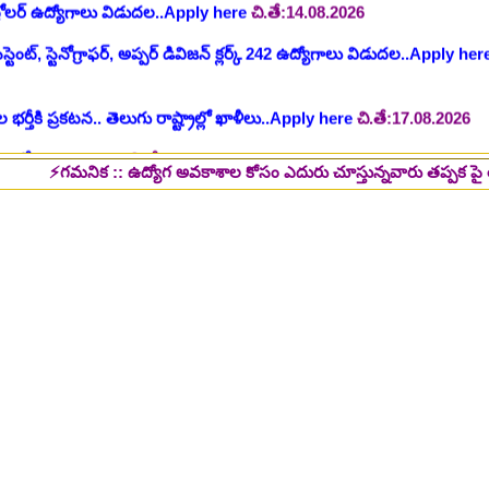
 భర్తీకి ప్రకటన.. తెలుగు రాష్ట్రాల్లో ఖాళీలు..Apply here
చి.తే:17.08.2026
టుల భర్తీ..Apply here
చి.తే:17.08.2026
లు: రాత పరీక్ష లేకుండా! 200 ఖాళీల భర్తీ..Apply here
చి.తే:19.08.2026
్ష లేకుండా! ఉద్యోగాల భర్తీ..Apply here
చి.తే:19.08.2026
ిక :: ఉద్యోగ అవకాశాల కోసం ఎదురు చూస్తున్నవారు తప్పక పై లింక్స్ మీద క్లి
5 పోస్టుల భర్తీ..Apply here
చి.తే:26.08.2026
ప్పర్ డివిజన్ క్లర్క్, లోయర్ డివిజన్ క్లర్క్ పోస్టులు విడుదల..Apply here
భర్తీకి నోటిఫికేషన్ ..Apply here
గ్, ఇతర స్టాప్ ఉద్యోగాల భర్తీ..Apply here
్టర్ తయారీ కంపెనీ 800 కు పైగా ఉద్యోగాల భర్తీ ..Apply here
 2025-26..Download here
ంగాణ 100% కొలువు గ్యారెంటీ కోర్సుల్లో ప్రవేశాలు..Apply here