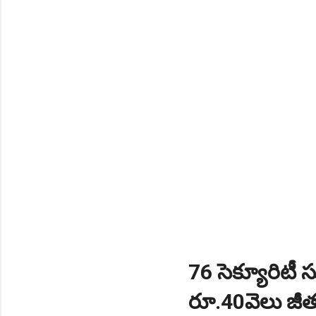
NEW!
🎉 టెన్త్ తర్వాత ఏం చేయాల
Daily 10 G.K MCQ Practice 
76 సెక్యూరిటీ స
రూ.40వెలు జీత