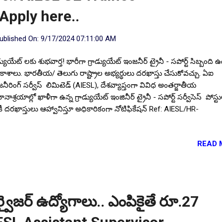
Apply here..
ublished On:
9/17/2024 07:11:00 AM
డ్యుయేట్ లకు శుభవార్త! భారీగా గ్రాడ్యుయేట్ ఇంజనీర్ ట్రైనీ - సపోర్ట్ సిబ్బంది ఉ
ాశాలు. భారతీయ/ తెలుగు రాష్ట్రాల అభ్యర్థులు దరఖాస్తు చేసుకోవచ్చు. ఏఐ
నీరింగ్ సర్వీస్ లిమిటెడ్ (AIESL), దేశవ్యాప్తంగా వివిధ అంతర్జాతీయ
నాశ్రయాల్లో ఖాళీగా ఉన్న గ్రాడ్యుయేట్ ఇంజినీర్ ట్రైనీ - సపోర్ట్ సర్వీసెస్ పోస్ట
తీకీ దరఖాస్తులు ఆహ్వానిస్తూ అధికారికంగా నోటిఫికేషన్ Ref: AIESL/HR-
2024/4777 తేదీ:04.09.2024 న జారీ చేసింది. హైదరాబాద్ తో సహా దేశవ్యాప్త
ిధ అంతర్జాతీయ విమానాశ్రయాల్లో ఈ ఖాళీలు ఉన్నాయి. నోటిఫికేషన్ ప్రకారం అర
READ 
మాణాలను సంతృప్తి పరచగల భారతీయ అభ్యర్థులు Google Form ద్వారా ఆన్ ల
ానంలో దరఖాస్తులు సమర్పించి, ఈ ఉద్యోగాలను సొంతం చేసుకోవచ్చు. ఆసక్తి క
యర్థులు అధికారిక నోటిఫికేషన్ లో సూచించిన దరఖాస్తు ఫారం తో సంబంధిత అర
ువపత్రాల కాపీలను జతచేసి, 24.09.2024 సాయంత్రం 05:00 వరకు చేరే విధంగా
్పించండి. Follow US for More ✨Latest Update's Follow Channel Click
ర్వైజర్ ఉద్యోగాలు.. ఎంపికైతే రూ.27
low Channel Click here సూచన :: మన https://www.elearningbadi.in/ ...