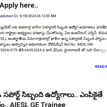
Apply here..
ublished On:
9/18/2024 06:12:00 AM
ాడ్యుయేట్ లకు శుభవార్త! భారీగా సెక్యూరిటీ సిబ్బంది ఉద్యోగ అవకాశాలు. భారత
ుగు రాష్ట్రాల అభ్యర్థులు దరఖాస్తు చేసుకోవచ్చు. ఏఐ ఇంజనీరింగ్ సర్వీస్ లిమిట
ESL), అంతర్జాతీయ విమానాశ్రయాల్లో ఖాళీగా ఉన్న సెక్యూరిటీ సిబ్బంది పోస్టుల భర
ాస్తులు ఆహ్వానిస్తూ అధికారికంగా నోటిఫికేషన్ Ref.No.: AIESL/HR-
2024/4779 తేదీ:04.09.2024 న జారీ చేసింది. హైదరాబాద్ తో సహా దేశవ్యాప్త
ిధ అంతర్జాతీయ విమానాశ్రయాల్లో ఈ పోస్టులు ఉన్నాయి. నోటిఫికేషన్ ప్రకారం అ
మాణాలను సంతృప్తి పరచగల భారతీయ అభ్యర్థులు ఆన్ లైన్ లో Google Form
READ 
ారా దరఖాస్తులు సమర్పించి, ఈ ఉద్యోగాలను సొంతం చేసుకోవచ్చు. ఆసక్తి కలిగి
యర్థులు అధికారిక నోటిఫికేషన్ లో సూచించిన దరఖాస్తు ఫారం తో సంబంధిత అర
ువపత్రాల కాపీలను జతచేసి, 24.09.2024 సాయంత్రం 05:00 వరకు చేరే విధంగా
్పించండి. పోస్టుల వివరాలు : మొత్తం పోస్టుల సంఖ్య : 76 . విమానాశ్రయాల వా
్టుల వివరాలు : Follow US for More ✨Latest Update's Follow Channel C
 సపోర్ట్ సిబ్బంది ఉద్యోగాలు.. ఎంపికైతే
e Follow Channel Click here సూచన :: మన https://www.elearningbadi.in
ం.. AIESL GE Trainee