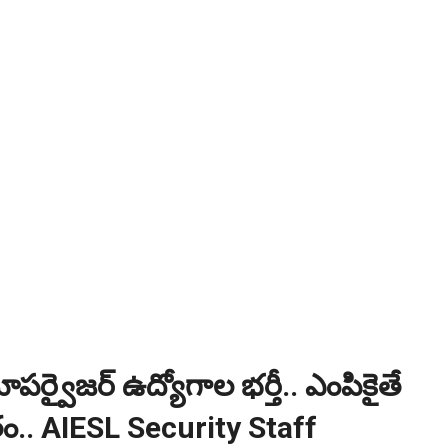
ి? విద్యార్థుల కోసం ఎడ్యుకేషన్ బోర్డ్ కెరియర్ బుక్...Download here
:
NEW!
పోటీ పరీక్షల ప్రత్యేకం All Type of MCQ Bit Bank..
ూపర్వైజర్ ఉద్యోగాల భర్తీ.. ఎంపికైతే
ం.. AIESL Security Staff