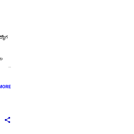
ద్యోగ
ుల
ంగా
్హత
MORE
ైన్
లిగిన
్హత
 here