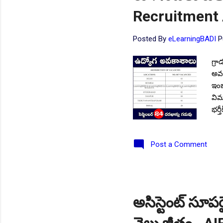
Recruitment 
Posted By
eLearningBADI
P
గ్రా
అవక
ఇంజ
విమా
భర్
HQ/
వివ
Post a Comment
ప్ర
విధ
అభ్
ధ్ర
సమర
అసిస్టెంట్ సూప
Fol