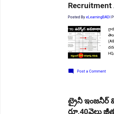
Recruitment 
Posted By
eLearningBADI
P
గ్ర
తెల
(AI
దరఖ
HQ/
వివ
ప్ర
Post a Comment
ద్వ
అభ్
ధ్ర
సమర
పోస
ట్రైనీ ఇంజనీర్ &
her
రూ.40వెలు జీత