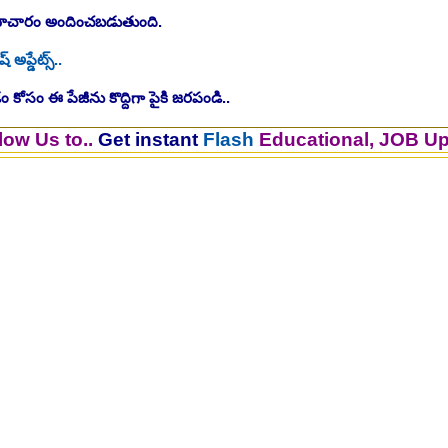
సమాచారం అందించబడుతుంది.
ష్ అప్డేట్స్..
 కోసం ఈ పేజీను కొద్దిగా పైకి జరపండి..
..
Get instant
Flash
Educational, JOB Updates.. 