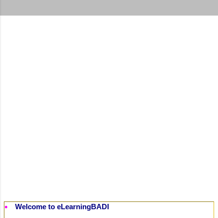
t
s
Welcome to eLearningBADI