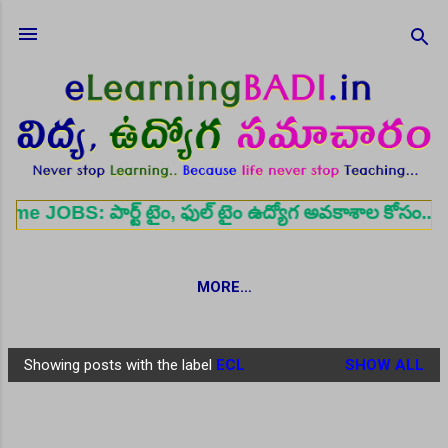
Skip to main content
పార్ట్ టైం, ఫుల్ టైం ఉద్యోగ అవకాశాల కోసం..
Register
MORE…
Showing posts with the label
ECL
SHOW ALL
P
o
s