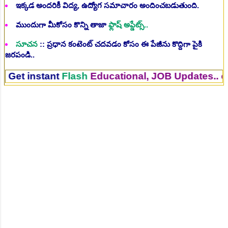
ఇక్కడ అందరికీ విద్య, ఉద్యోగ సమాచారం అందించబడుతుంది.
ముందుగా మీకోసం కొన్ని తాజా
ఫ్లాష్ అప్డేట్స్..
సూచన
:: ప్రధాన కంటెంట్ చదవడం కోసం ఈ పేజీను కొద్దిగా పైకి
జరపండి..
nstant
Flash
Educational, JOB Updates.. on Your