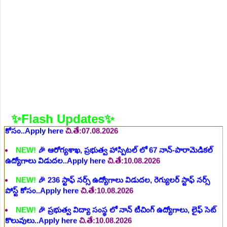
చి.తే:26.07.2026
NEW!
🎉 ఆరోగ్య శాఖ నర్స్, టెక్నీషియన్, సెక్యూరిటీ, అకౌంటెంట్,
వివిధ మెడికల్ స్టాప్ విభాగాల్లో శాశ్వత ఉద్యోగాల భర్తీ..Apply here
చి.తే:06.08.2026
NEW!
🎉 గ్రామీణ కో-ఆపరేటివ్ బ్యాంక్ 338 అసిస్టెంట్
ఉద్యోగాలు..Apply here
చి.తే:07.08.2026
NEW!
🎉 భారతీయ రైల్వే భారీ నోటిఫికేషన్, 1853 పోస్టుల
కోసం..Apply here
చి.తే:07.08.2026
✨Flash Updates✨
NEW!
🎉 ఆరోగ్యశాఖ, ప్రభుత్వ హాస్పిటల్ లో 67 నాన్-పారామెడికల్
ఉద్యోగాలు విడుదల..Apply here
చి.తే:10.08.2026
NEW!
🎉 236 స్టాఫ్ నర్స్ ఉద్యోగాలు విడుదల, రెగ్యులర్ స్టాఫ్ నర్స్
పోస్ట్ కోసం..Apply here
చి.తే:10.08.2026
NEW!
🎉 ప్రభుత్వ విద్యా సంస్థ లో నాన్ టీచింగ్ ఉద్యోగాలు, లైఫ్ సెట్
కొలువులు..Apply here
చి.తే:10.08.2026
NEW!
🎉 TGPSC సీడ్ సర్టిఫికేషన్ ఆఫీసర్ ఉద్యోగాల కోసం..Apply
here
చి.తే:12.08.2026