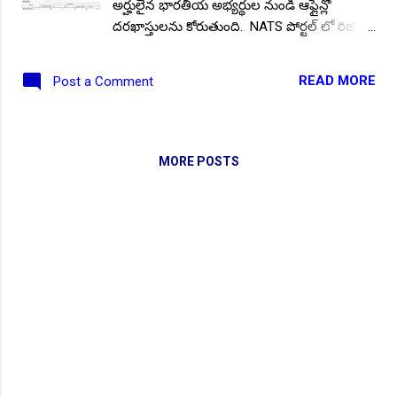
అర్హులైన భారతీయ అభ్యర్థుల నుండి ఆఫ్లైన్లో
దరఖాస్తులను కోరుతుంది. NATS పోర్టల్ లో రిజిస్టర్
అయి ఉండాలి. పూర్తి వివరాల కోసం అధికారిక
నోటిఫికేషన్ చదవండి. భారత ప్రభుత్వం మంత్రిత్వ
READ MORE
Post a Comment
శాఖకు చెందిన ఈస్ట్రన్ కోల్డ్ ఫీల్డ్స్ లిమిటెడ్ (ECL),
భారతీయ బొగ్గు లిమిటెడ్, పశ్చిమ బెంగాల్ కోల్
మైన్స్ లో ఖాళీగా ఉన్న ఎలక్ట్రీషియన్, సిఓపిఎ,
వెల్డర్, పిట్టర్ ఉద్యోగాల భర్తీకి భారతీయ అభ్యర్థుల
MORE POSTS
నుండి దరఖాస్తులను ఆహ్వానిస్తూ భారీ నోటిఫికేషన్
జారీ చేసింది. ఆసక్తి కలిగిన యువత ఆఫ్లైన్లో
దరఖాస్తులను 13-08-2025 నుండి 26-09-2025
వరకు సమర్పించవచ్చు. ఈ నోటిఫికేషన్ యొక్క
పూర్తి ముఖ్య సమాచారం మీకోసం ఇక్కడ. Follow
US for More ✨Latest Update's Follow
Channel Click here Follow Channel Click here
పోస్టుల వివరాలు :- మొత్తం పోస్టుల సంఖ్య :- 280
విభాగాల వారీగా ఖాళీల వివరాలు :- ఫిట్టర్ :-120
ఎలక్ట్రీషియన్ :-120 సి ఓ పి ఎ :-20 వెల్డర్ :-20
విద్యార్హత :- ప్రభుత్వ...