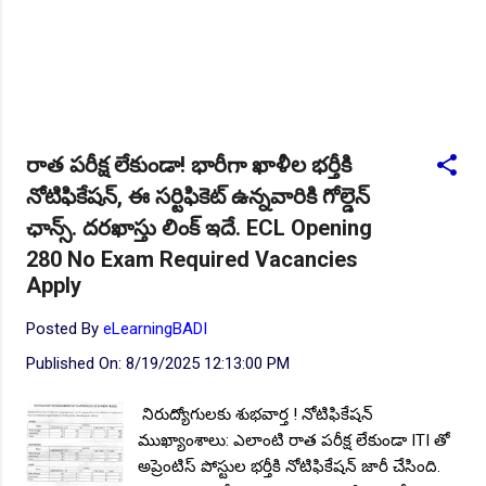
రాత పరీక్ష లేకుండా! భారీగా ఖాళీల భర్తీకి
నోటిఫికేషన్, ఈ సర్టిఫికెట్ ఉన్నవారికి గోల్డెన్
ఛాన్స్. దరఖాస్తు లింక్ ఇదే. ECL Opening
280 No Exam Required Vacancies
Apply
Posted By
eLearningBADI
Published On:
8/19/2025 12:13:00 PM
నిరుద్యోగులకు శుభవార్త ! నోటిఫికేషన్
ముఖ్యాంశాలు: ఎలాంటి రాత పరీక్ష లేకుండా ITI తో
అప్రెంటిస్ పోస్టుల భర్తీకి నోటిఫికేషన్ జారీ చేసింది.