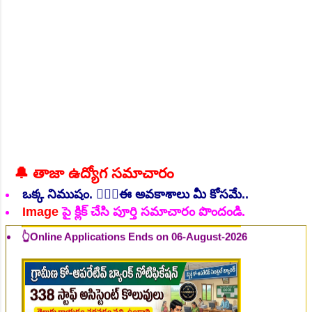
NEW!
🔔 తాజా ఉద్యోగ సమాచారం
ఒక్క నిముషం. 💁🏻‍♂️ఈ అవకాశాలు మీ కోసమే..
👆Online Applications Ends on 06-August-2026
Image
పై క్లిక్ చేసి పూర్తి సమాచారం పొందండి.