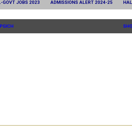
L-GOVT JOBS 2023
ADMISSIONS ALERT 2024-25
HAL
 2024
SCHOLARSHIP ALERT 2025-26
MORE…
G.
PGICH
SHO