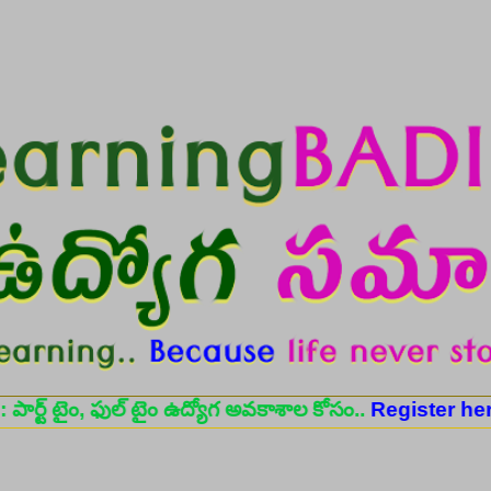
Skip to main content
ుల్ టైం ఉద్యోగ అవకాశాల కోసం..
Register here
✨ ఆరోగ్