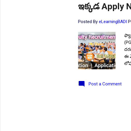
ఇక్కడ Apply 
Posted By
eLearningBADI
P
ఫ్యా
(PG
దరఖ
ఈ మ
లోప
సమా
NEW!
వివ
Post a Comment
Cli
పోస్
లేద
ఉండ
వయో
ఉండ