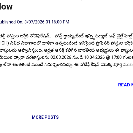
Now
ublished On:
3/07/2026 01:16:00 PM
కల్టీ పోస్టుల భర్తీకి నోటిఫికేషన్.. పోస్ట్ గ్రాడ్యుయేట్ ఇన్స్టిట్యూట్ ఆఫ్ చైల్డ్ హెల్త్
ICH) వివిధ విభాగాలలో ఖాళీగా ఉన్నటువంటి అసిస్టెంట్ ప్రొఫెసర్ పోస్టుల భర్తీకి
ాస్తులను ఆహ్వానిస్తుంది. అర్హత ఆసక్తి కలిగిన భారతీయ అభ్యర్థులు ఈ పోస్టు
ెయిల్ ద్వారా దరఖాస్తులను 02.03.2026 నుండి 10.04.2026 @ 17:00 గంట
ు లేదా అంతకంటే ముందే సమర్పించవచ్చు. ఈ నోటిఫికేషన్ యొక్క పూర్తి ముఖ్
చారం పోస్టుల వివరాలు, విద్యార్హత, దరఖాస్తు విధానం, ఎంపిక విధానం, మ
రాలు మీకోసం ఇక్కడ. Follow US for More ✨Latest Update's Follow Ch
READ 
ck here Follow Channel Click here పోస్టుల వివరాలు : మొత్తం పోస్టుల సంఖ్
ట్ పేరు : అసిస్టెంట్ ప్రొఫెసర్ . విద్యార్హత : ప్రభుత్వ గుర్తింపు పొందిన యూనివర్సి
ా ఇన్స్టిట్యూట్ నుండి సంబంధిత విభాగంలో పోస్ట్ గ్రాడ్యుయేట్ లో అర్హత సాధిం
ాలి. సంబంధిత విభాగంలో పని అనుభవం ఉన్నవారికి ప్రాధాన్యత ఉంటుంది.
పరిమితి : 10.04.2026 నాటికి అభ్యర్థుల వయసు 50 సంవత్సరాలకు మించక
MORE POSTS
ాలి. రిజర్వేషన్ వర్గాల అభ్యర్థుల...