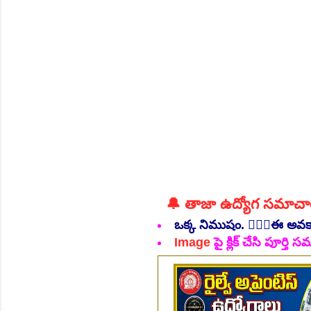
👆Online Applications Ends
👆Online Applications Ends
🔔 తాజా ఉద్యోగ సమాచ
ఒక్క నిముషం. 💁🏻‍♂️ఈ అవ
Image
పై క్లిక్ చేసి పూర్త