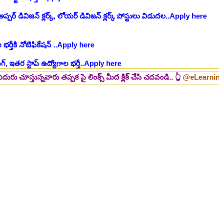
భర్తీకి నోటిఫికేషన్ ..Apply here
గ్, ఇతర స్టాప్ ఉద్యోగాల భర్తీ..Apply here
్టర్ తయారీ కంపెనీ 800 కు పైగా ఉద్యోగాల భర్తీ ..Apply here
 2025-26..Download here
ారు తప్పక పై లింక్స్ మీద క్లిక్ చేసి చదవండి.. 👆
@eLearningBADI.in
ంగాణ 100% కొలువు గ్యారెంటీ కోర్సుల్లో ప్రవేశాలు..Apply here
ి? విద్యార్థుల కోసం ఎడ్యుకేషన్ బోర్డ్ కెరియర్ బుక్...Download here
:
NEW!
పోటీ పరీక్షల ప్రత్యేకం All Type of MCQ Bit Bank..