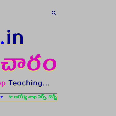
య శాఖ నర్స్, టెక్నీషియన్, సెక్యూరిటీ, అకౌంటెంట్, వివిధ మెడికల