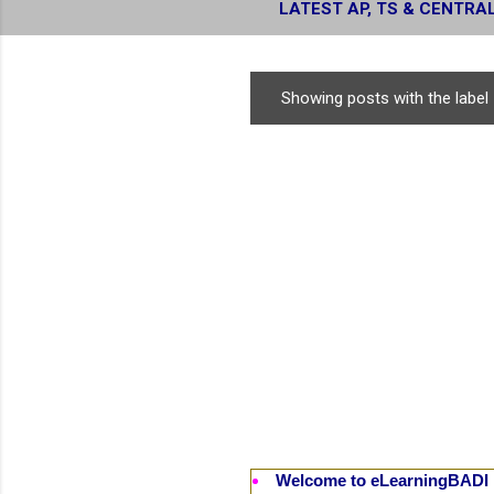
LATEST AP, TS & CENTRA
RESULTS
Showing posts with the label
P
o
s
t
s
Welcome to eLearningBADI