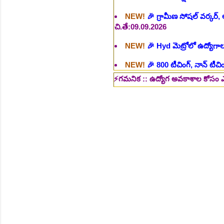
NEW!
🎉 Hyd మెట్రోలో ఉద్యోగాల 
NEW!
🎉 800 టీచింగ్, నాన్ టీచిం
NEW!
🎉 తెలంగాణ మహీంద్రా ట్రాక
NEW!
🎉 Abhyasa Deepikalu
⚡గమనిక :: ఉద్యోగ అవకాశాల కోసం ఎదురు చూస్తున్నవ
NEW!
🎉 స్కిల్ యూనివర్సిటీ తెల
NEW!
🎉 టెన్త్ తర్వాత ఏం చేయాల
Daily 10 G.K MCQ Practice 