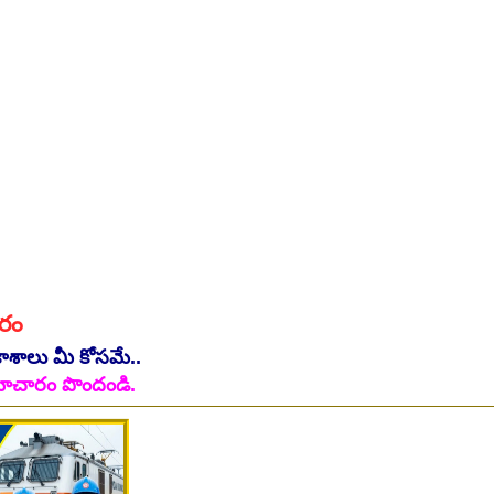
 on 06-August-2026
 on 07-August-2026
ారం
కాశాలు మీ కోసమే..
ి సమాచారం పొందండి.