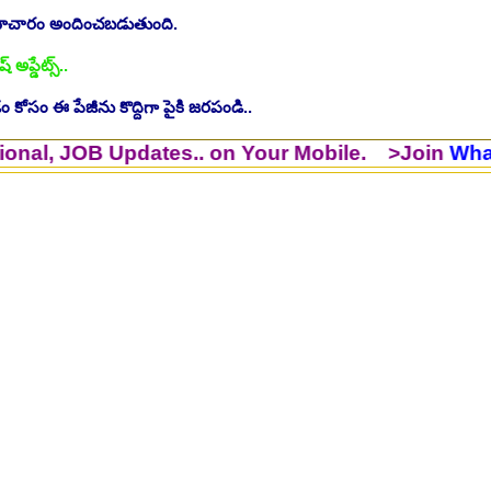
సమాచారం అందించబడుతుంది.
ష్ అప్డేట్స్..
 కోసం ఈ పేజీను కొద్దిగా పైకి జరపండి..
B Updates.. on Your Mobile. >Join
WhatsApp G
ింగ్ స్టాఫ్ పోస్టుల భర్తీ..Apply here
చి.తే:26.07.2026
ీషియన్, సెక్యూరిటీ, అకౌంటెంట్, వివిధ మెడికల్ స్టాప్ విభాగాల్లో శాశ్వత ఉద్యోగ
యాంక్ 338 అసిస్టెంట్ ఉద్యోగాలు..Apply here
చి.తే:07.08.2026
టిఫికేషన్, 1853 పోస్టుల కోసం..Apply here
చి.తే:07.08.2026
హాస్పిటల్ లో 67 నాన్-పారామెడికల్ ఉద్యోగాలు విడుదల..Apply here
చి.తే:1