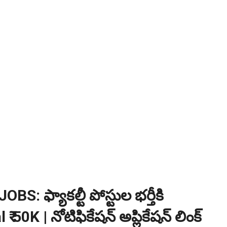
BS: ఫ్యాకల్టీ పోస్టుల భర్తీకి
l ₹ 50K | నోటిఫికేషన్ అప్లికేషన్ లింక్