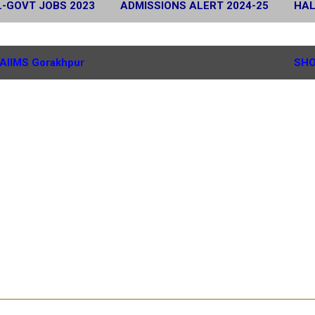
L-GOVT JOBS 2023
ADMISSIONS ALERT 2024-25
HAL
 2024
SCHOLARSHIP ALERT 2025-26
MORE…
G.
AIIMS Gorakhpur
SHO