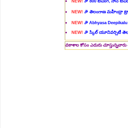
NEW!
🎉 Abhyasa Deepikalu
NEW!
🎉 స్కిల్ యూనివర్సిటీ తెల
NEW!
🎉 టెన్త్ తర్వాత ఏం చేయాల
Daily 10 G.K MCQ Practice 
⚡గమనిక :: ఉద్యోగ అవకాశాల కోసం ఎదురు చూస్తున్నవారు తప్పక పై లింక్స