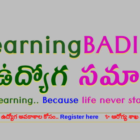
Skip to main content
వకాశాల కోసం..
Register here
✨ ఆరోగ్య శాఖ నర్స్, టెక్నీ