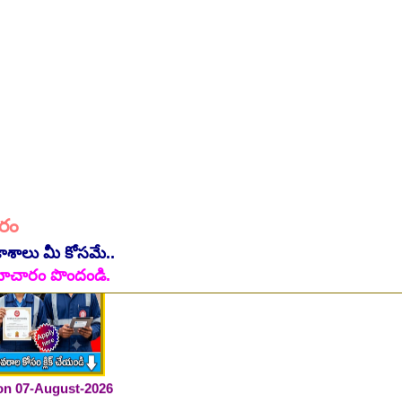
 on 07-August-2026
ారం
కాశాలు మీ కోసమే..
ి సమాచారం పొందండి.
 on 07-August-2026