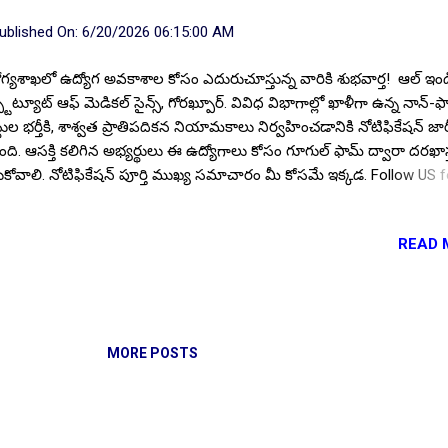
ublished On:
6/20/2026 06:15:00 AM
గ్యశాఖలో ఉద్యోగ అవకాశాల కోసం ఎదురుచూస్తున్న వారికి శుభవార్త! ఆల్ ఇ
్టిట్యూట్ ఆఫ్ మెడికల్ సైన్స్, గోరఖ్పూర్. వివిధ విభాగాల్లో ఖాళీగా ఉన్న నాన్-ఫ్యా
్టుల భర్తీకి, శాశ్వత ప్రాతిపదికన నియామకాలు నిర్వహించడానికి నోటిఫికేషన్ జార
ింది. ఆసక్తి కలిగిన అభ్యర్థులు ఈ ఉద్యోగాలు కోసం గూగుల్ ఫామ్ ద్వారా దరఖాస
ుకోవాలి. నోటిఫికేషన్ పూర్తి ముఖ్య సమాచారం మీ కోసమే ఇక్కడ. Follow US f
e ✨Latest Update's Follow Channel Click here Follow Channel Click 
టుల వివరాలు : మొత్తం పోస్టుల సంఖ్య :: 05. పోస్టుల వారీగా ఖాళీలు : చైల్డ్ సైకాలజ
READ 
, క్లినికల్ సైకాలజిస్ట్ - 01, మెడికల్ ఆఫీసర్ (ఆయుష్) - 03. విద్యార్హత : ప్రభుత్
్తింపు పొందిన యూనివర్సిటీ లేదా ఇన్స్టిట్యూట్ నుండి పోస్టులను అనుసరించి.. క్
ాలజీ విభాగంలో M.A, M.Sc, M.Phil, అలాగే ఆయుష్ విభాగంలో డిగ్రీ అర్హత కలిగ
ాలి. సంబంధిత విభాగంలో అనుభవం అవసరం. అనుభవం ఉన్న అభ్యర్థులకు
 on 06-August-2026
ాధాన్యత ఉంటుంది. 🔰 ఇవీగో ప్రభుత్వ ఉద్యోగాలు: 10th, Inter, Degree Apply h
MORE POSTS
మరిన్ని తాజా ఉద్యోగ ...