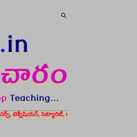
షియన్, సెక్యూరిటీ, అకౌంటెంట్, వివిధ మెడికల్ స్టాప్ విభాగాల్లో 