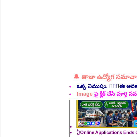
👆Online Applications Ends
🔔 తాజా ఉద్యోగ సమాచ
ఒక్క నిముషం. 💁🏻‍♂️ఈ అవ
Image
పై క్లిక్ చేసి పూర్త
👆Online Applications Ends