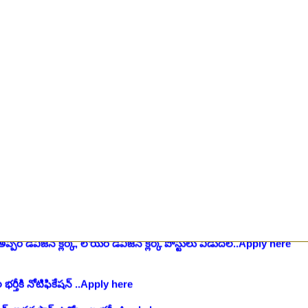
ంట్, స్టెనోగ్రాఫర్, అప్పర్ డివిజన్ క్లర్క్ 242 ఉద్యోగాలు విడుదల..Apply her
 భర్తీకి ప్రకటన.. తెలుగు రాష్ట్రాల్లో ఖాళీలు..Apply here
చి.తే:17.08.2026
టుల భర్తీ..Apply here
చి.తే:17.08.2026
లు: రాత పరీక్ష లేకుండా! 200 ఖాళీల భర్తీ..Apply here
చి.తే:19.08.2026
్ష లేకుండా! ఉద్యోగాల భర్తీ..Apply here
చి.తే:19.08.2026
5 పోస్టుల భర్తీ..Apply here
చి.తే:26.08.2026
ప్పర్ డివిజన్ క్లర్క్, లోయర్ డివిజన్ క్లర్క్ పోస్టులు విడుదల..Apply here
భర్తీకి నోటిఫికేషన్ ..Apply here
గ్, ఇతర స్టాప్ ఉద్యోగాల భర్తీ..Apply here
్టర్ తయారీ కంపెనీ 800 కు పైగా ఉద్యోగాల భర్తీ ..Apply here