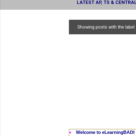
LATEST AP, TS & CENTRA
RESULTS
Showing posts with the label
P
o
s
t
s
Welcome to eLearningBADI