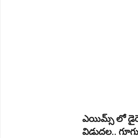
ఎయిమ్స్ లో డైరెక
విడుదల.. గూగుల