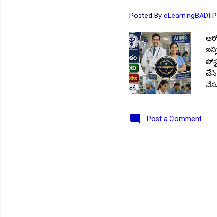
Posted By
eLearningBADI
P
ఆరో
NEW!
ఇన్స
పోస
చేస
చేస
Mor
పోస్
Post a Comment
- 01
గుర
సైక
ఉండ
👆Online Applications Ends
ప్ర
🔰 