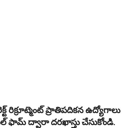
్ట్ రిక్రూట్మెంట్ ప్రాతిపదికన ఉద్యోగాలు
్ ఫామ్ ద్వారా దరఖాస్తు చేసుకోండి.