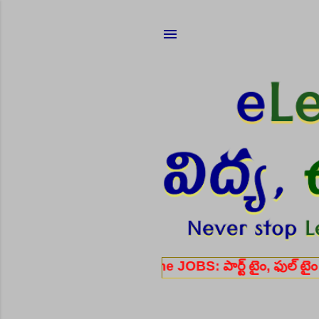
Work From Home JOBS: పార్ట్ టైం, ఫుల్ టైం ఉద్యోగ అ