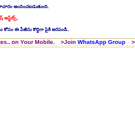
సమాచారం అందించబడుతుంది.
ష్ అప్డేట్స్..
 కోసం ఈ పేజీను కొద్దిగా పైకి జరపండి..
ింగ్ స్టాఫ్ పోస్టుల భర్తీ..Apply here
చి.తే:26.07.2026
Your Mobile. >Join
WhatsApp Group
>Join
Wha
ీషియన్, సెక్యూరిటీ, అకౌంటెంట్, వివిధ మెడికల్ స్టాప్ విభాగాల్లో శాశ్వత ఉద్యోగ
యాంక్ 338 అసిస్టెంట్ ఉద్యోగాలు..Apply here
చి.తే:07.08.2026
టిఫికేషన్, 1853 పోస్టుల కోసం..Apply here
చి.తే:07.08.2026
హాస్పిటల్ లో 67 నాన్-పారామెడికల్ ఉద్యోగాలు విడుదల..Apply here
చి.తే:1
ాలు విడుదల, రెగ్యులర్ స్టాఫ్ నర్స్ పోస్ట్ కోసం..Apply here
చి.తే:10.08.2026
లో నాన్ టీచింగ్ ఉద్యోగాలు, లైఫ్ సెట్ కొలువులు..Apply here
చి.తే:10.08.202
షన్ ఆఫీసర్ ఉద్యోగాల కోసం..Apply here
చి.తే:12.08.2026
ంట్రోలర్ ఉద్యోగాలు విడుదల..Apply here
చి.తే:14.08.2026