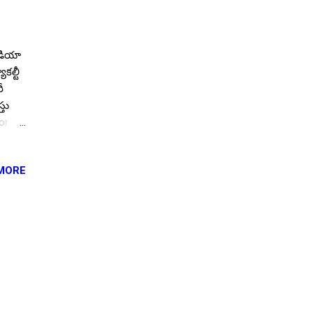
ండియా
కల్టీ
ీ
్తు
or
here
ిస్ట్
MORE
వ
లినికల్
ి
ere ..