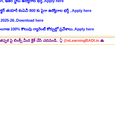
 2025-26..Download here
ంగాణ 100% కొలువు గ్యారెంటీ కోర్సుల్లో ప్రవేశాలు..Apply here
ి? విద్యార్థుల కోసం ఎడ్యుకేషన్ బోర్డ్ కెరియర్ బుక్...Download here
:
NEW!
పోటీ పరీక్షల ప్రత్యేకం All Type of MCQ Bit Bank..
్ మీద క్లిక్ చేసి చదవండి.. 👆
@eLearningBADI.in
🙏