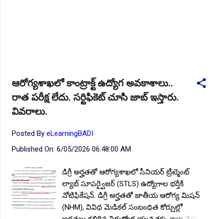
ఆరోగ్యశాఖలో కాంట్రాక్ట్ ఉద్యోగ అవకాశాలు..
రాత పరీక్ష లేదు. సర్టిఫికెట్ చూసి జాబ్ ఇస్తారు.
వివరాలు.
Posted By
eLearningBADI
Published On:
6/05/2026 06:48:00 AM
డిగ్రీ అర్హతతో ఆరోగ్యశాఖలో సీనియర్ ట్రీట్మెంట్
ల్యాబ్ సూపర్వైజర్ (STLS) ఉద్యోగాల భర్తీకి
నోటిఫికేషన్. డిగ్రీ అర్హతతో జాతీయ ఆరోగ్య మిషన్
(NHM), వివిధ మెడికల్ సంబంధిత కోర్సుల్లో
అర్హతలు కలిగిన నిరుద్యోగ యువతకు, జిల్లా వైద్య