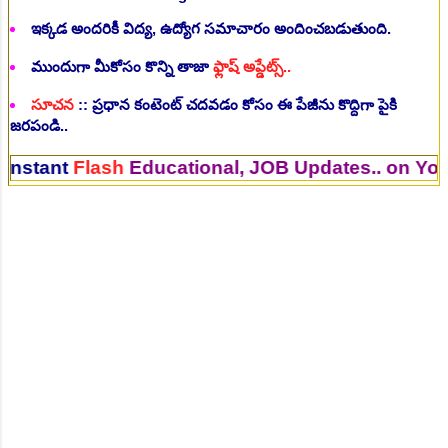
ఇక్కడ అందరికీ విద్య, ఉద్యోగ సమాచారం అందించబడుతుంది.
ముందుగా మీకోసం కొన్ని తాజా
ఫ్లాష్ అప్డేట్స్..
సూచన
:: ప్రధాన కంటెంట్ చదవడం కోసం ఈ పేజీను కొద్దిగా పైకి
జరపండి..
t
Flash
Educational, JOB Updates.. on Your Mob