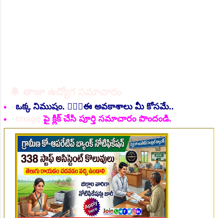
🔔 తాజా ఉద్యోగ సమాచారం
👆Online Applications Ends on 06-August-2026
ఒక్క నిముషం. 💁🏻‍♂️ఈ అవకాశాలు మీ కోసమే..
Image
పై క్లిక్ చేసి పూర్తి సమాచారం పొందండి.
👆Online Applications Ends on 07-August-2026