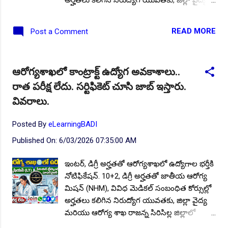
మరియు ఆరోగ్య శాఖ మహబూబాబాద్ జిల్లాలో
ఖాళీగా ఉన్న సీనియర్ ట్రీట్మెంట్ ల్యాబ్ సూపర్వైజర్
READ MORE
Post a Comment
(STLS) పోస్టుల భర్తీకి కాంట్రాక్ట్ ప్రాతిపదికన
నియామకాలు నిర్వహించడానికి అధికారికంగా
నోటిఫికేషన్ జారీ చేసింది. నోటిఫికేషన్ ప్రకారం అర్హత
ఆరోగ్యశాఖలో కాంట్రాక్ట్ ఉద్యోగ అవకాశాలు..
ప్రమాణాలు కలిగిన అభ్యర్థులు ఈ ఉద్యోగాలకు
రాత పరీక్ష లేదు. సర్టిఫికెట్ చూసి జాబ్ ఇస్తారు.
ఆఫ్లైన్ దరఖాస్తులను 05.06.2026 సాయంత్రం 05:00
గంటల వరకు సమర్పించవచ్చు. ఆసక్తి కలిగిన
వివరాలు.
అభ్యర్థుల కోసం ఈ నోటిఫికేషన్ యొక్క పూర్తి
ముఖ్య సమాచారం మీకోసం ఇక్కడ. Follow US for
Posted By
eLearningBADI
More ✨Latest Update's Follow Channel Click
Published On:
6/03/2026 07:35:00 AM
here Follow Channel Click here పోస్టుల
వివరాలు : మొత్తం పోస్టుల సంఖ్య : 01 పోస్ట్ పేరు :
ఇంటర్, డిగ్రీ అర్హతతో ఆరోగ్యశాఖలో ఉద్యోగాల భర్తీకి
సీనియర్ ట్రీట్మెంట్ ల్యాబొరేటరీ సూపర్వైజర్
నోటిఫికేషన్. 10+2, డిగ్రీ అర్హతతో జాతీయ ఆరోగ్య
(STLS) విద్యార్హత : ప్రభుత్వ గుర్తింపు పొందిన
మిషన్ (NHM), వివిధ మెడికల్ సంబంధిత కోర్సుల్లో
యూనివర్సిటీ లేదా ఇన్స్టిట్యూట్ నుండి డిగ్రీ లేదా
అర్హతలు కలిగిన నిరుద్యోగ యువతకు, జిల్లా వైద్య
మెడికల్ లాబోరేటరీ టెక్నీషియన్ విభాగంలో
మరియు ఆరోగ్య శాఖ రాజన్న సిరిసిల్ల జిల్లాలో
డిప్లొమా/ తత్సమాన లో అర్హత స...
ఖాళీగా ఉన్న ఉద్యోగాల భర్తీకి కాంట్రాక్ట్ ప్రాతిపదికన