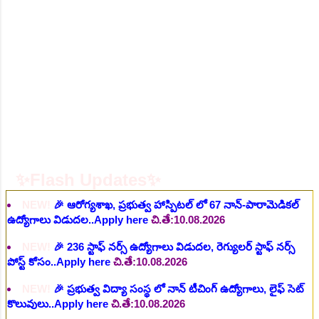
NEW!
🎉 ఆరోగ్య శాఖ నర్స్, టెక్నీషియన్, సెక్యూరిటీ, అకౌంటెంట్,
వివిధ మెడికల్ స్టాప్ విభాగాల్లో శాశ్వత ఉద్యోగాల భర్తీ..Apply here
చి.తే:06.08.2026
NEW!
🎉 గ్రామీణ కో-ఆపరేటివ్ బ్యాంక్ 338 అసిస్టెంట్
ఉద్యోగాలు..Apply here
చి.తే:07.08.2026
NEW!
🎉 భారతీయ రైల్వే భారీ నోటిఫికేషన్, 1853 పోస్టుల
కోసం..Apply here
చి.తే:07.08.2026
NEW!
🎉 ఆరోగ్యశాఖ, ప్రభుత్వ హాస్పిటల్ లో 67 నాన్-పారామెడికల్
✨Flash Updates✨
ఉద్యోగాలు విడుదల..Apply here
చి.తే:10.08.2026
NEW!
🎉 236 స్టాఫ్ నర్స్ ఉద్యోగాలు విడుదల, రెగ్యులర్ స్టాఫ్ నర్స్
పోస్ట్ కోసం..Apply here
చి.తే:10.08.2026
NEW!
🎉 ప్రభుత్వ విద్యా సంస్థ లో నాన్ టీచింగ్ ఉద్యోగాలు, లైఫ్ సెట్
కొలువులు..Apply here
చి.తే:10.08.2026
NEW!
🎉 TGPSC సీడ్ సర్టిఫికేషన్ ఆఫీసర్ ఉద్యోగాల కోసం..Apply
here
చి.తే:12.08.2026