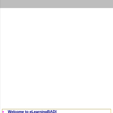
t
s
Welcome to eLearningBADI