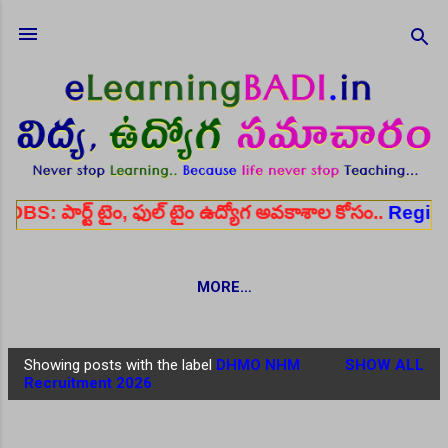
Skip to main content
్ టైం, ఫుల్ టైం ఉద్యోగ అవకాశాల కోసం..
Register her
MORE…
Showing posts with the label
DHMO NHM
SHOW ALL
P
Recruitment 2026
o
s