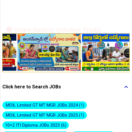
👆Online Applications Ends on 10-August-2026
🔴 Video Gallery @Online Tricks
👆Online Applications Ends on 10-August-2026
Click here to Search JOBs
.MOIL Limited GT MT MGR JOBs 2024
1
.MOIL Limited GT MT MGR JOBs 2025
1
10+2 ITI Diploma JOBs 2023
6