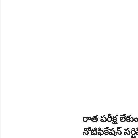
NEW!
🎉 టెన్త్ తర్వాత ఏం చేయాల
Daily 10 G.K MCQ Practice 
రాత పరీక్ష లేకుం
నోటిఫికేషన్ సర్ట