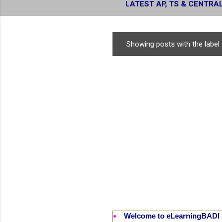
LATEST AP, TS & CENTRA
RESULTS
Showing posts with the label
P
o
s
t
s
Welcome to eLearningBADI