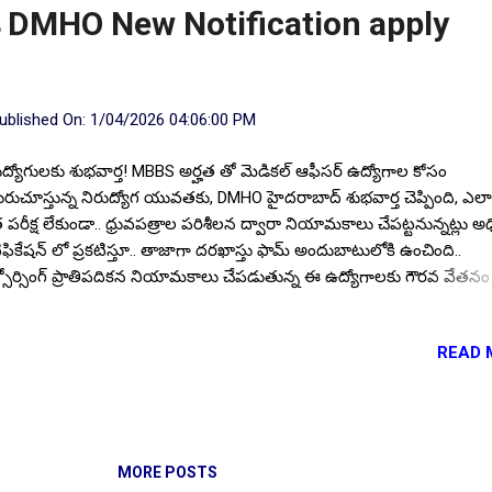
డ DMHO New Notification apply
ublished On:
1/04/2026 04:06:00 PM
ుద్యోగులకు శుభవార్త! MBBS అర్హత తో మెడికల్ ఆఫీసర్ ఉద్యోగాల కోసం
రుచూస్తున్న నిరుద్యోగ యువతకు, DMHO హైదరాబాద్ శుభవార్త చెప్పింది, ఎల
 పరీక్ష లేకుండా.. ధ్రువపత్రాల పరిశీలన ద్వారా నియామకాలు చేపట్టనున్నట్లు అధ
ిఫికేషన్ లో ప్రకటిస్తూ.. తాజాగా దరఖాస్తు ఫామ్ అందుబాటులోకి ఉంచింది..
సోర్సింగ్ ప్రాతిపదికన నియామకాలు చేపడుతున్న ఈ ఉద్యోగాలకు గౌరవ వేతనం
52,000/- వరకు ఇవ్వనుంది. ఎంపికైన అభ్యర్థులు బస్తి దావఖాన హైదరాబాద్,
ారెడ్డి, సంగారెడ్డి, వికారాబాద్, మహబూబ్నగర్, జోగులాంబ గద్వాల్, వనపర్తి, నా
READ 
నూల్, నారాయణపేట, సూర్యాపేట, నల్గొండ, భువనగిరి, జనగాం, మేడ్చల్ మల్కాజ్గి
్లాల నందు విధులు నిర్వర్తించాల్సి ఉంటుంది.. ఆసక్తి కలిగిన అభ్యర్థుల కోసం
ిఫికేషన్ పూర్తి వివరాలు ఇక్కడ.. Follow US for More ✨Latest Update's F
nnel Click here Follow Channel Click here ఖాళీల వివరాలు: మొత్తం ఖాళ
్య :: 10. విద్యార్హత: ప్రభుత్వ గుర్తింపు పొందిన యూనివర్సిటీ/ ఇన్స్టిట్యూట్ ను
MORE POSTS
S అర్హత కలిగి ఉండాలి. తెలంగాణ రాష్ట్ర మెడికల్ కౌన్సిల్ నందు రిజిస్ట్రేషన్