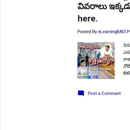
వివరాలు ఇక్క
here.
Posted By
eLearningBADI
P
నిర
ఎదు
రాత
నోట
ఔట్
రూ.
రంగ
Post a Comment
కర్
జిల
నోట
Cha
సంఖ
MBB