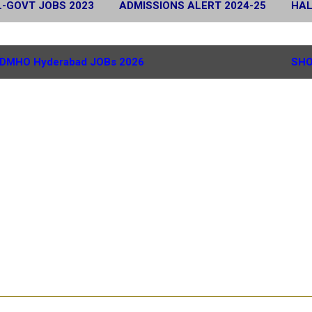
L-GOVT JOBS 2023
ADMISSIONS ALERT 2024-25
HAL
 2024
SCHOLARSHIP ALERT 2025-26
MORE…
G.
DMHO Hyderabad JOBs 2026
SHO