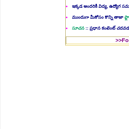
ఇక్కడ అందరికీ విద్య, ఉద్యోగ 
ముందుగా మీకోసం కొన్ని తాజా
ఫ్లా
సూచన
:: ప్రధాన కంటెంట్ చదవడం
>>Follow Us to