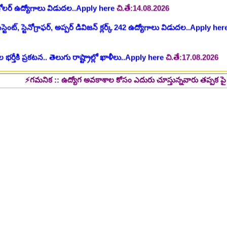
 భర్తీకి ప్రకటన.. తెలుగు రాష్ట్రాల్లో ఖాళీలు..Apply here
చి.తే:17.08.2026
టుల భర్తీ..Apply here
చి.తే:17.08.2026
లు: రాత పరీక్ష లేకుండా! 200 ఖాళీల భర్తీ..Apply here
చి.తే:19.08.2026
్ష లేకుండా! ఉద్యోగాల భర్తీ..Apply here
చి.తే:19.08.2026
నిక :: ఉద్యోగ అవకాశాల కోసం ఎదురు చూస్తున్నవారు తప్పక పై లింక్స్ మీద క్ల
5 పోస్టుల భర్తీ..Apply here
చి.తే:26.08.2026
ప్పర్ డివిజన్ క్లర్క్, లోయర్ డివిజన్ క్లర్క్ పోస్టులు విడుదల..Apply here
భర్తీకి నోటిఫికేషన్ ..Apply here
గ్, ఇతర స్టాప్ ఉద్యోగాల భర్తీ..Apply here
్టర్ తయారీ కంపెనీ 800 కు పైగా ఉద్యోగాల భర్తీ ..Apply here
 2025-26..Download here
ంగాణ 100% కొలువు గ్యారెంటీ కోర్సుల్లో ప్రవేశాలు..Apply here