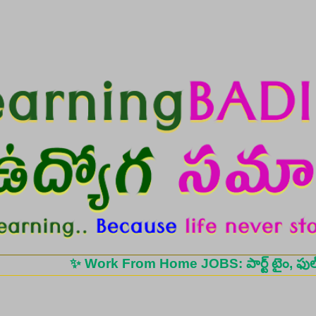
Skip to main content
✨ Work From Home JOBS: పార్ట్ టైం, ఫుల్ టైం ఉద్యో