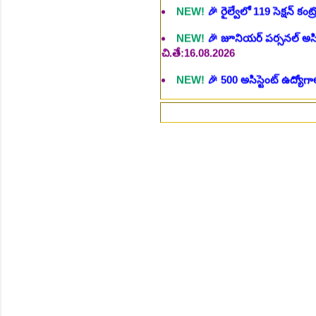
చి.తే:16.08.2026
NEW!
🎉 500 అసిస్టెంట్ ఉద్యోగాల
NEW!
🎉 అసిస్టెంట్ డైరెక్టర్ పోస్
NEW!
🎉 ఐటిఐ తో ఉద్యోగ అవకాశా
NEW!
🎉 రైల్వేలో 6777 రాత పరీక
⚡గమ
NEW!
🎉 రాత పరీక్ష లేకుండా! 68
NEW!
🎉 గ్రామీణ సోషల్ వర్కర్, అ
చి.తే:09.09.2026
NEW!
🎉 Hyd మెట్రోలో ఉద్యోగాల 
NEW!
🎉 800 టీచింగ్, నాన్ టీచిం
NEW!
🎉 తెలంగాణ మహీంద్రా ట్రాక
NEW!
🎉 Abhyasa Deepikalu
NEW!
🎉 స్కిల్ యూనివర్సిటీ తెల