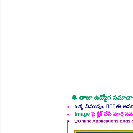
కలిగి
NEW!
🔔 తాజా ఉద్యోగ సమాచ
👆Online Applications Ends
ఒక్క నిముషం. 💁🏻‍♂️ఈ అవ
Image
పై క్లిక్ చేసి పూర్త