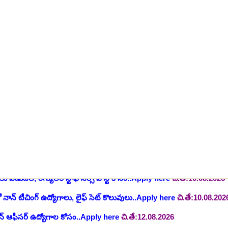
ింగ్ స్టాఫ్ పోస్టుల భర్తీ..Apply here
చి.తే:26.07.2026
ీషియన్, సెక్యూరిటీ, అకౌంటెంట్, వివిధ మెడికల్ స్టాప్ విభాగాల్లో శాశ్వత ఉద్యోగ
యాంక్ 338 అసిస్టెంట్ ఉద్యోగాలు..Apply here
చి.తే:07.08.2026
టిఫికేషన్, 1853 పోస్టుల కోసం..Apply here
చి.తే:07.08.2026
హాస్పిటల్ లో 67 నాన్-పారామెడికల్ ఉద్యోగాలు విడుదల..Apply here
చి.తే:1
ాలు విడుదల, రెగ్యులర్ స్టాఫ్ నర్స్ పోస్ట్ కోసం..Apply here
చి.తే:10.08.2026
లో నాన్ టీచింగ్ ఉద్యోగాలు, లైఫ్ సెట్ కొలువులు..Apply here
చి.తే:10.08.202
షన్ ఆఫీసర్ ఉద్యోగాల కోసం..Apply here
చి.తే:12.08.2026
ంట్రోలర్ ఉద్యోగాలు విడుదల..Apply here
చి.తే:14.08.2026
ంట్, స్టెనోగ్రాఫర్, అప్పర్ డివిజన్ క్లర్క్ 242 ఉద్యోగాలు విడుదల..Apply her