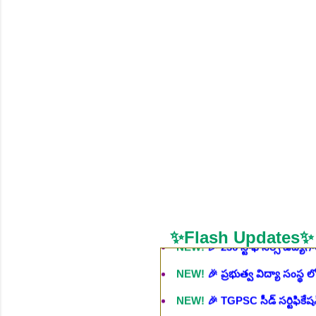
NEW!
🎉 శాశ్వత మల్టీ టెస్ట్ టాస్క
NEW!
🎉 ఆరోగ్య శాఖ నర్స్, టెక్న
భర్తీ..Apply here
చి.తే:06.08.2026
NEW!
🎉 గ్రామీణ కో-ఆపరేటివ్ బ్
NEW!
🎉 భారతీయ రైల్వే భారీ నో
NEW!
🎉 ఆరోగ్యశాఖ, ప్రభుత్వ 
NEW!
🎉 236 స్టాఫ్ నర్స్ ఉద్యోగ
NEW!
🎉 ప్రభుత్వ విద్యా సంస్థ 
✨Flash Updates✨
NEW!
🎉 TGPSC సీడ్ సర్టిఫికే
NEW!
🎉 రైల్వేలో 119 సెక్షన్ క
NEW!
🎉 జూనియర్ పర్సనల్ అసిస్టె