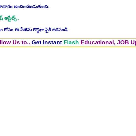
సమాచారం అందించబడుతుంది.
ష్ అప్డేట్స్..
 కోసం ఈ పేజీను కొద్దిగా పైకి జరపండి..
..
Get instant
Flash
Educational, JOB Updates.. 