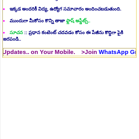
ఇక్కడ అందరికీ విద్య, ఉద్యోగ సమాచారం అందించబడుతుంది.
ముందుగా మీకోసం కొన్ని తాజా
ఫ్లాష్ అప్డేట్స్..
సూచన
:: ప్రధాన కంటెంట్ చదవడం కోసం ఈ పేజీను కొద్దిగా పైకి
జరపండి..
s.. on Your Mobile. >Join
WhatsApp Group
>J