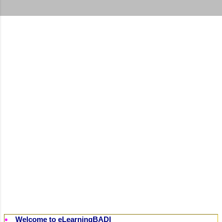
t
s
Welcome to eLearningBADI