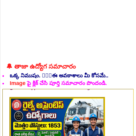
ఉండాలి...
🔔 తాజా ఉద్యోగ సమాచారం
👆Online Applications Ends on 07-August-2026
ఒక్క నిముషం. 💁🏻‍♂️ఈ అవకాశాలు మీ కోసమే..
Image
పై క్లిక్ చేసి పూర్తి సమాచారం పొందండి.