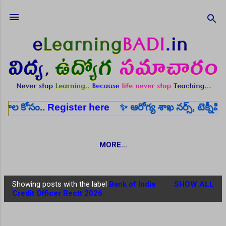
Skip to main content
ం..
Register here
✨ ఆరోగ్య శాఖ నర్స్, టెక్నీషియన్, సెక్య
MORE…
Showing posts with the label
Bank of India
SHOW ALL
P
Credit Officer Rectt 2026
o
s