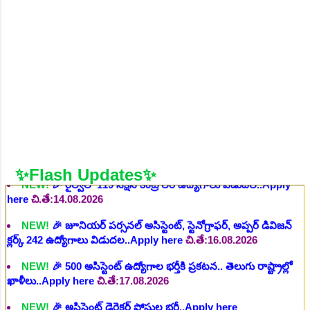
NEW!
🎉 236 స్టాఫ్ నర్స్ ఉద్యోగాలు విడుదల, రెగ్యులర్ స్టాఫ్ నర్స్
పోస్ట్ కోసం..Apply here
చి.తే:10.08.2026
NEW!
🎉 ప్రభుత్వ విద్యా సంస్థ లో నాన్ టీచింగ్ ఉద్యోగాలు, లైఫ్ సెట్
కొలువులు..Apply here
చి.తే:10.08.2026
NEW!
🎉 TGPSC సీడ్ సర్టిఫికేషన్ ఆఫీసర్ ఉద్యోగాల కోసం..Apply
here
చి.తే:12.08.2026
NEW!
🎉 రైల్వేలో 119 సెక్షన్ కంట్రోలర్ ఉద్యోగాలు విడుదల..Apply
here
చి.తే:14.08.2026
✨Flash Updates✨
NEW!
🎉 జూనియర్ పర్సనల్ అసిస్టెంట్, స్టెనోగ్రాఫర్, అప్పర్ డివిజన్
క్లర్క్ 242 ఉద్యోగాలు విడుదల..Apply here
చి.తే:16.08.2026
NEW!
🎉 500 అసిస్టెంట్ ఉద్యోగాల భర్తీకి ప్రకటన.. తెలుగు రాష్ట్రాల్లో
ఖాళీలు..Apply here
చి.తే:17.08.2026
NEW!
🎉 అసిస్టెంట్ డైరెక్టర్ పోస్టుల భర్తీ..Apply here
చి.తే:17.08.2026
NEW!
🎉 ఐటిఐ తో ఉద్యోగ అవకాశాలు: రాత పరీక్ష లేకుండా! 200