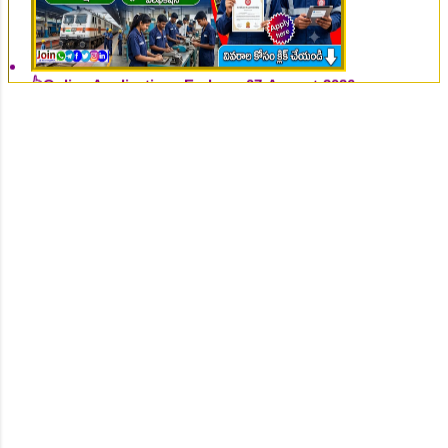
👆Online Applications Ends on 07-August-2026
👆Online Applications Ends on 10-August-2026