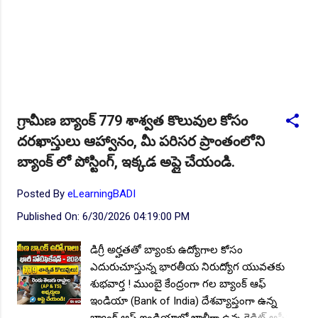
గ్రామీణ బ్యాంక్ 779 శాశ్వత కొలువుల కోసం
దరఖాస్తులు ఆహ్వానం, మీ పరిసర ప్రాంతంలోని
బ్యాంక్ లో పోస్టింగ్, ఇక్కడ అప్లై చేయండి.
Posted By
eLearningBADI
Published On:
6/30/2026 04:19:00 PM
డిగ్రీ అర్హతతో బ్యాంకు ఉద్యోగాల కోసం
ఎదురుచూస్తున్న భారతీయ నిరుద్యోగ యువతకు
శుభవార్త ! ముంబై కేంద్రంగా గల బ్యాంక్ ఆఫ్
ఇండియా (Bank of India) దేశవ్యాప్తంగా ఉన్న
బ్యాంక్ ఆఫ్ ఇండియాలో ఖాళీగా ఉన్న క్రెడిట్ ఆఫీసర్