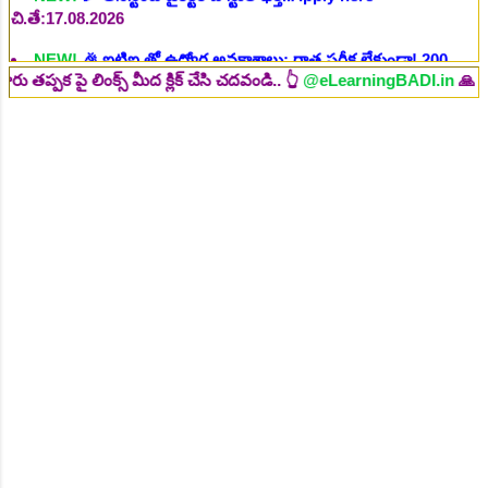
ఖాళీల భర్తీ..Apply here
చి.తే:19.08.2026
NEW!
🎉 రైల్వేలో 6777 రాత పరీక్ష లేకుండా! ఉద్యోగాల భర్తీ..Apply
లింక్స్ మీద క్లిక్ చేసి చదవండి.. 👆
@eLearningBADI.in
🙏
here
చి.తే:19.08.2026
NEW!
🎉 రాత పరీక్ష లేకుండా! 685 పోస్టుల భర్తీ..Apply here
చి.తే:26.08.2026
NEW!
🎉 గ్రామీణ సోషల్ వర్కర్, అప్పర్ డివిజన్ క్లర్క్, లోయర్ డివిజన్
క్లర్క్ పోస్టులు విడుదల..Apply here
చి.తే:09.09.2026
NEW!
🎉 Hyd మెట్రోలో ఉద్యోగాల భర్తీకి నోటిఫికేషన్ ..Apply here
NEW!
🎉 800 టీచింగ్, నాన్ టీచింగ్, ఇతర స్టాప్ ఉద్యోగాల
భర్తీ..Apply here
NEW!
🎉 తెలంగాణ మహీంద్రా ట్రాక్టర్ తయారీ కంపెనీ 800 కు పైగా
ఉద్యోగాల భర్తీ ..Apply here
NEW!
🎉 Abhyasa Deepikalu 2025-26..Download here
NEW!
🎉 స్కిల్ యూనివర్సిటీ తెలంగాణ 100% కొలువు గ్యారెంటీ
కోర్సుల్లో ప్రవేశాలు..Apply here