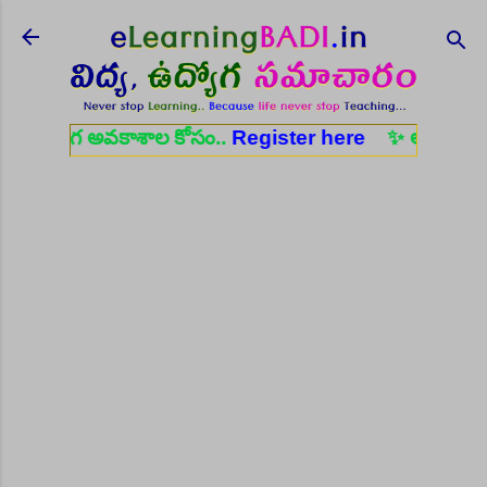
Skip to main content
వకాశాల కోసం..
Register here
✨ ఆరోగ్య శాఖ నర్స్, టెక్నీ