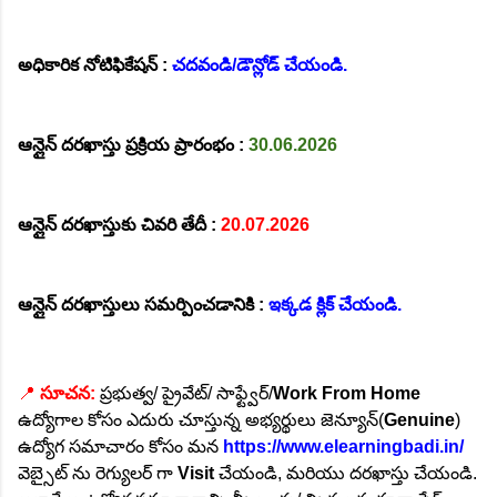
అధికారిక నోటిఫికేషన్ :
చదవండి/డౌన్లోడ్ చేయండి.
ఆన్లైన్ దరఖాస్తు ప్రక్రియ ప్రారంభం :
30.06.2026
ఆన్లైన్ దరఖాస్తుకు చివరి తేదీ :
20.07.2026
ఆన్లైన్ దరఖాస్తులు సమర్పించడానికి :
ఇక్కడ క్లిక్ చేయండి.
📍
సూచన:
ప్రభుత్వ/ ప్రైవేట్/ సాఫ్ట్వేర్/
Work From Home
ఉద్యోగాల కోసం ఎదురు చూస్తున్న అభ్యర్థులు జెన్యూన్(
Genuine
)
ఉద్యోగ సమాచారం కోసం మన
https://www.elearningbadi.in/
వెబ్సైట్ ను రెగ్యులర్ గా
Visit
చేయండి, మరియు దరఖాస్తు చేయండి.