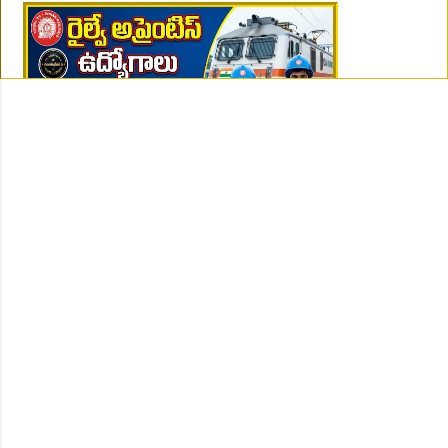
👆Online Applications Ends on 07-August-2026
👆Online Applications Ends on 10-August-2026