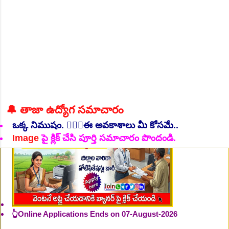
👆Online Applications Ends on 06-August-2026
🔔 తాజా ఉద్యోగ సమాచారం
ఒక్క నిముషం. 💁🏻‍♂️ఈ అవకాశాలు మీ కోసమే..
Image
పై క్లిక్ చేసి పూర్తి సమాచారం పొందండి.
👆Online Applications Ends on 07-August-2026