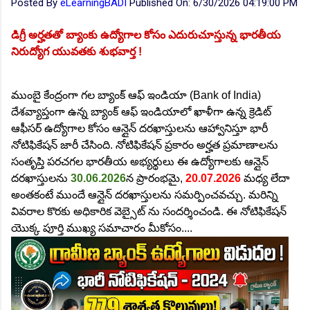
Posted By
eLearningBADI
Published On:
6/30/2026 04:19:00 PM
డిగ్రీ అర్హతతో బ్యాంకు ఉద్యోగాల కోసం ఎదురుచూస్తున్న భారతీయ
నిరుద్యోగ యువతకు శుభవార్త !
ముంబై కేంద్రంగా గల బ్యాంక్ ఆఫ్ ఇండియా (Bank of India)
దేశవ్యాప్తంగా ఉన్న బ్యాంక్ ఆఫ్ ఇండియాలో ఖాళీగా ఉన్న క్రెడిట్
ఆఫీసర్ ఉద్యోగాల కోసం ఆన్లైన్ దరఖాస్తులను ఆహ్వానిస్తూ భారీ
నోటిఫికేషన్ జారీ చేసింది. నోటిఫికేషన్ ప్రకారం అర్హత ప్రమాణాలను
సంతృప్తి పరచగల భారతీయ అభ్యర్థులు ఈ ఉద్యోగాలకు ఆన్లైన్
దరఖాస్తులను
30.06.2026
న ప్రారంభమై,
20.07.2026
మధ్య లేదా
అంతకంటే ముందే ఆన్లైన్ దరఖాస్తులను సమర్పించవచ్చు. మరిన్ని
వివరాల కొరకు అధికారిక వెబ్సైట్ ను సందర్శించండి. ఈ నోటిఫికేషన్
యొక్క పూర్తి ముఖ్య సమాచారం మీకోసం....