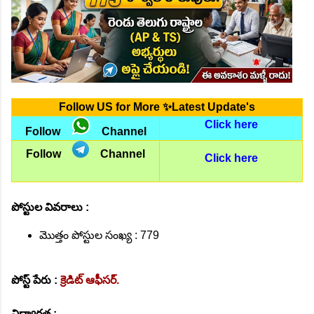
Follow US for More ✨Latest Update's
Click here
Follow
Channel
Follow
Channel
Click here
పోస్టుల వివరాలు :
మొత్తం పోస్టుల సంఖ్య : 779
పోస్ట్ పేరు :
క్రెడిట్ ఆఫీసర్.
విద్యార్హత :