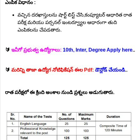
ఎంపిక విధానం :
వచ్చిన దరఖాస్తులను షార్ట్ లిస్ట్ చేసి,కంప్యూటర్ ఆధారిత రాత
పరీక్ష మరియు పర్సనల్ ఇంటర్వ్యూల ఆధారంగా తుది
ఎంపికలను చేపడతారు.
🔰
ఇవీగో ప్రభుత్వ ఉద్యోగాలు:
10th, Inter, Degree Apply here
..
🔰
మరిన్ని తాజా ఉద్యోగ నోటిఫికేషన్ ఈల Pdf:
డౌన్లోడ్ చేయండి
..
రాత పరీక్షలో ఈ క్రింది అంశాల నుండి ప్రశ్నలు అడుగుతారు.