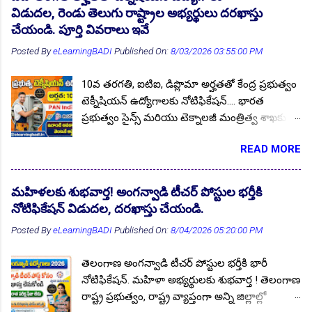
విడుదల, రెండు తెలుగు రాష్ట్రాల అభ్యర్థులు దరఖాస్తు
చేయండి. పూర్తి వివరాలు ఇవే
Posted By
eLearningBADI
Published On:
8/03/2026 03:55:00 PM
10వ తరగతి, ఐటిఐ, డిప్లొమా అర్హతతో కేంద్ర ప్రభుత్వం
టెక్నీషియన్ ఉద్యోగాలకు నోటిఫికేషన్.... భారత
ప్రభుత్వం సైన్స్ మరియు టెక్నాలజీ మంత్రిత్వ శాఖకు
చెందిన, కౌన్సిల్ ఆఫ్ సైంటిఫిక్ & ఇండస్ట్రియల్ రీసెర్చ్
READ MORE
👆Online Applications Ends on 12-August-2026
(CSIR) లో ఖాళీగా ఉన్నటువంటి టెక్నీషియన్ పోస్టుల
భర్తీకి అర్హులైన భారతీయ అభ్యర్థుల నుండి ఆన్లైన్
దరఖాస్తులను ఆహ్వానిస్తున్న నోటిఫికేషన్ జారీ చేసింది.
మహిళలకు శుభవార్త! అంగన్వాడి టీచర్ పోస్టుల భర్తీకి
అర్హులైన భారతీయ అభ్యర్థులు 04.07.2026 @
నోటిఫికేషన్ విడుదల, దరఖాస్తు చేయండి.
10:00AM నుండి 14.08.2026 @ 05:00PM వరకు
Posted By
eLearningBADI
Published On:
8/04/2026 05:20:00 PM
లేదా అంతకంటే ముందు దరఖాస్తులను ఆన్లైన్లో
సమర్పించుకోవాలి. తెలుగు రాష్ట్రాల నిరుద్యోగ యువత
తెలంగాణ అంగన్వాడి టీచర్ పోస్టుల భర్తీకి భారీ
ఈ అవకాశం కోసం దరఖాస్తు చేసుకోవచ్చు. ఈ
నోటిఫికేషన్. మహిళా అభ్యర్థులకు శుభవార్త ! తెలంగాణ
నోటిఫికేషన్ యొక్క పూర్తి ముఖ్య సమాచారం మీకోసం
రాష్ట్ర ప్రభుత్వం, రాష్ట్ర వ్యాప్తంగా అన్ని జిల్లాల్లో
ఇక్కడ. Follow US for More ✨Latest Update's