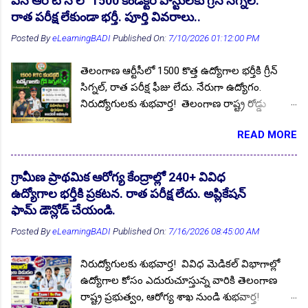
ఎస్ ఆర్ టీ సీ లో 1500 కండక్టర్ పోస్టులకు గ్రీన్ సిగ్నల్.
విడుదల చేశారు. ఆసక్తి కలిగిన అభ్యర్థులు బయోడేటా
రాత పరీక్ష లేకుండా భర్తీ. పూర్తి వివరాలు..
ఫామ్ తో సంబంధిత అర్హత ధ్రువపత్రాల కాపీలను జత
Posted By
eLearningBADI
Published On:
7/10/2026 01:12:00 PM
చేసి 15.07.2026 సాయంత్రం 04:00 గంటల లోపు
దరఖాస్తులను సమర్పించుకోవాలి. ఉద్యోగ ప్రకటన పూర్తి
తెలంగాణ ఆర్టీసీలో 1500 కొత్త ఉద్యోగాల భర్తీకి గ్రీన్
వివరాలు మీకోసం ఇక్కడ. Follow US for More
సిగ్నల్, రాత పరీక్ష ఫీజు లేదు. నేరుగా ఉద్యోగం.
✨Latest Update's Follow Channel Click here
నిరుద్యోగులకు శుభవార్త! తెలంగాణ రాష్ట్ర రోడ్డు
Follow Channel Click here దరఖాస్తులు
రవాణా సంస్థ TGSRTC 1500 కండక్టర్ పోస్టులు భర్తీకి
ఆహ్వానిస్తున్న మోడల్ పాఠశాలలు : మహబూబాబాద్,
READ MORE
గ్రీన్ సిగ్నల్ వచ్చింది. రాష్ట్రవ్యాప్తంగా మొత్తం 33
నెల్లికుదురు, తొర్రూరు (గుర్తురు), కేసముద్రం (కల్వల)
జిల్లాల్లో RTC డిపోల వారీగా ఈ పోస్టులు భర్తీ చేస్తారు.
మోడల్ స్కూల్ బాలికల హాస్టల్లు పోస్టుల వివరాలు :
ఈ కండక్టర్ పోస్టుల భర్తీకి ఈసారి మెరిట్ ప్రాతిపాదికన
ఏఎన్ఎం, హెడ్ కుక్, అసిస్టెంట్ కుక్, కేర్ టేకర్ కం
గ్రామీణ ప్రాథమిక ఆరోగ్య కేంద్రాల్లో 240+ వివిధ
నియామకాలు నిర్వహించాలని ప్రభుత్వం కసరత్తు
వార్డెన్ విద్యార్హత : ప్రభుత్వ గుర్తింపు పొందిన
ఉద్యోగాల భర్తీకి ప్రకటన. రాత పరీక్ష లేదు. అప్లికేషన్
చేస్తుంది. అయితే గ్రేడింగ్ విధానం మార్గదర్శకాల కోసం
యూనివర్సిటీ లేదా ఇన్స్టిట్యూట్ నుండి పోస్టులను
ఫామ్ డౌన్లోడ్ చేయండి.
TGSRTC SSC బోర్డుకు లేఖ రాసింది. పదవ తరగతి
బట్టి 7వ, 10...
Posted By
eLearningBADI
Published On:
7/16/2026 08:45:00 AM
పబ్లిక్ పరీక్షల్లో కొందరికి మార్కులు, మరికొందరికి గ్రేడింగ్
పాయింట్లు ఉండడంతో మార్కుల ఆధారంగా మెరిట్
నిరుద్యోగులకు శుభవార్త! వివిధ మెడికల్ విభాగాల్లో
లిస్ట్ రూపొందించడానికి మార్గదర్శకాలను
ఉద్యోగాల కోసం ఎదురుచూస్తున్న వారికి తెలంగాణ
ఇవ్వవలసిందిగా SSC బోర్డును కోరింది. మార్గదర్శకాలు
రాష్ట్ర ప్రభుత్వం, ఆరోగ్య శాఖ నుండి శుభవార్త!
అందిన వెంటనే నోటిఫికేషన్లు విడుదల చేయనుంది.