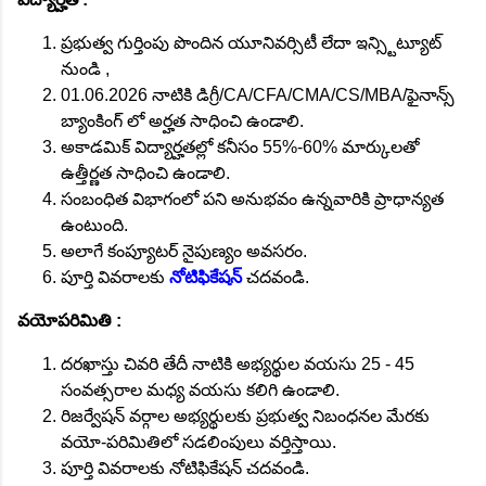
ప్రభుత్వ గుర్తింపు పొందిన యూనివర్సిటీ లేదా ఇన్స్టిట్యూట్
నుండి ,
01.06.2026 నాటికి డిగ్రీ/CA/CFA/CMA/CS/MBA/ఫైనాన్స్
బ్యాంకింగ్ లో అర్హత సాధించి ఉండాలి.
అకాడమిక్ విద్యార్హతల్లో కనీసం 55%-60% మార్కులతో
ఉత్తీర్ణత సాధించి ఉండాలి.
సంబంధిత విభాగంలో పని అనుభవం ఉన్నవారికి ప్రాధాన్యత
ఉంటుంది.
అలాగే కంప్యూటర్ నైపుణ్యం అవసరం.
పూర్తి వివరాలకు
నోటిఫికేషన్
చదవండి.
వయోపరిమితి :
దరఖాస్తు చివరి తేదీ నాటికి అభ్యర్థుల వయసు 25 - 45
సంవత్సరాల మధ్య వయసు కలిగి ఉండాలి.
రిజర్వేషన్ వర్గాల అభ్యర్థులకు ప్రభుత్వ నిబంధనల మేరకు
వయో-పరిమితిలో సడలింపులు వర్తిస్తాయి.
పూర్తి వివరాలకు నోటిఫికేషన్ చదవండి.