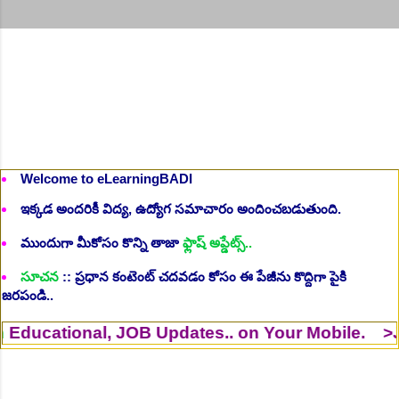
Welcome to eLearningBADI
ఇక్కడ అందరికీ విద్య, ఉద్యోగ సమాచారం అందించబడుతుంది.
ముందుగా మీకోసం కొన్ని తాజా
ఫ్లాష్ అప్డేట్స్..
సూచన
:: ప్రధాన కంటెంట్ చదవడం కోసం ఈ పేజీను కొద్దిగా పైకి
జరపండి..
al, JOB Updates.. on Your Mobile. >Join
Whats