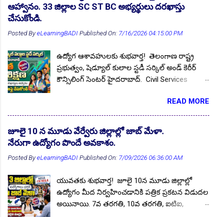
ఉచిత శిక్షణలను అందించడానికి ఐటీడీఏ ప్రాజెక్టు
ఇన్స్టిట్యూట్ నుండి 10వ తరగతి, డిప్లొమా, ఐటిఐ
ఆహ్వానం. 33 జిల్లాల SC ST BC అభ్యర్థులు దరఖాస్తు
అధికారి గౌరవ శ్రీ బి. రాహుల్ ఐఏఎస్ ఒక ప్రకటనలో
(ఫిట్టర్, ఎలక్ట్రీషియన్, మెకానిక్, ఎలక్ట్రికల్, పవర్ డ్రై,
చేసుకోండి.
తెలిపారు. భద్రాద్రి కొత్తగూడెం జిల్లాలలో గల గిరిజన
ఇన్స్ట్రుమెంటేషన్) విభాగాలను అర్హతలను కలిగి ఉం...
Posted By
eLearningBADI
Published On:
7/16/2026 04:15:00 PM
నిరుద్యోగ యువత ఈ అవకాశాన్ని సద్వినియోగం
చేసుకోవాలని ఆయన నిరుద్యోగ యువతకు సూచనలు
ఉద్యోగ ఆశావహులకు శుభవార్త! తెలంగాణ రాష్ట్ర
చేశారు. గిరిజన యువత ప్రభుత్వ ఉద్యోగాలను అధిక
ప్రభుత్వం, షెడ్యూల్ కులాల స్టడీ సర్కిల్ అండ్ కెరీర్
సంఖ్యలో సాధించేందుకు కోసం, ఐటీడీఏ ద్వారా ఈ
కౌన్సిలింగ్ సెంటర్ హైదరాబాద్. Civil Services
సహకారం అందించబడుతుందని తెలిపారు. Follow US
Examination (Prelims-cum-Mains)-2027,
for More ✨Latest Update's Follow Channel
READ MORE
ఉద్యోగాలకు శిక్షణ కోసం, రాష్ట్రంలోని 12 TSSC Study
Click here Follow Channel Click here
Circle జిల్లాలు, అవి; ఆదిలాబాద్, జగిత్యాల, కరీంనగర్,
నైపుణ్యాభివృద్ధి శిక్షణ అవకాశాలు కల్పించడానికి 03
ఖమ్మం, మహబూబ్నగర్, నల్లగొండ, నిజామాబాద్,
సెంటర్ లను ఏర్పాటు చేసింది. YTC భద్రాచలం, YTC
జూలై 10 న మూడు వేర్వేరు జిల్లాల్లో జాబ్ మేళా.
రాజన్న సిరిసిల్ల, రంగారెడ్డి, సిద్దిపేట, సూర్యాపేట
ఇల్లందు, YTC అశ్వరావుపేట (గిరిజన్ భవనం). కోర్సుల
నేరుగా ఉద్యోగం పొందే అవకాశం.
మరియు వరంగల్ జిల్లాలు. ప్రతి జిల్లా నుండి 100
పేర్లు : జూనియర్ సాఫ్ట్వేర్ డెవలపర్ బ్యూటీ తెరపిస్ట్
Posted By
eLearningBADI
Published On:
7/09/2026 06:36:00 AM
మంది అభ్యర్థులను స్క్రీనింగ్ టెస్ట్ ఆధారంగా ఎంపిక
వేర్ హౌస్ సూపర్వైజర్ గెస్ట్ సర్వీస్ ఎగ్జి...
చేసుకుని 10 Months Foundation Course
యువతకు శుభవార్త! జూలై 10న మూడు జిల్లాల్లో
అందించడానికి, ఎస్సీ, ఎస్టీ, బీసీ (BC-E PwD
ఉద్యోగం మీద నిర్వహించడానికి పత్రిక ప్రకటన విడుదల
కలుపుకొని) నిరుద్యోగ యువత/ విద్యార్థుల కోసం
అయినాయి. 7వ తరగతి, 10వ తరగతి, ఐటిఐ,
2026-27 విద్యా సంవత్సరంలో ఉచిత కోచింగ్
ఇంటర్మీడియట్, డిగ్రీ, పీజీ అర్హత కలిగిన అభ్యర్థులు వారి