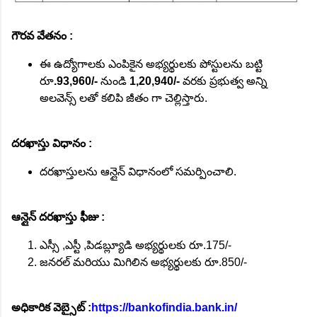
గౌరవ వేతనం :
ఈ ఉద్యోగాలకు ఎంపికైన అభ్యర్థులకు పోస్టులను బట్టి
రూ
.93,960/-
నుండి
1,20,940/-
వరకు ప్రభుత్వ అన్ని
అలవెన్స్ లతో కలిపి జీతం గా చెల్లిస్తారు.
దరఖాస్తు విధానం :
దరఖాస్తులను ఆన్లైన్ విధానంలో సమర్పించాలి.
ఆన్లైన్ దరఖాస్తు ఫీజు :
ఎస్సీ ,ఎస్టీ ,పిడబ్ల్యూడి అభ్యర్థులకు రూ.175/-
జనరల్ మరియు మిగిలిన అభ్యర్థులకు రూ.850/-
అధికారిక వెబ్సైట్ :
https://bankofindia.bank.in/