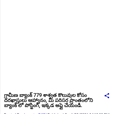
గ్రామీణ బ్యాంక్ 779 శాశ్వత కొలువుల కోసం
దరఖాస్తులు ఆహ్వానం, మీ పరిసర ప్రాంతంలోని
బ్యాంక్ లో పోస్టింగ్, ఇక్కడ అప్లై చేయండి.