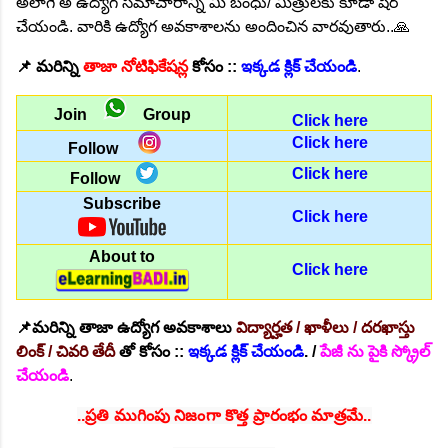
అలాగే అ ఉద్యోగ సమాచారాన్ని మీ బంధు/ మిత్రులకు కూడా షేర్
చేయండి. వారికి ఉద్యోగ అవకాశాలను అందించిన వారవుతారు..🙏
📌
మరిన్ని
తాజా నోటిఫికేషన్ల
కోసం ::
ఇక్కడ క్లిక్ చేయండి
.
Join
Group
Click here
Click here
Follow
Click here
Follow
Subscribe
Click here
About to
Click here
📌మరిన్ని తాజా ఉద్యోగ అవకాశాలు
విద్యార్హత / ఖాళీలు / దరఖాస్తు
లింక్ / చివరి తేదీ
తో
కోసం ::
ఇక్కడ క్లిక్ చేయండి
. /
పేజీ ను పైకి స్క్రోల్
చేయండి
.
..ప్రతి ముగింపు నిజంగా కొత్త ప్రారంభం మాత్రమే..