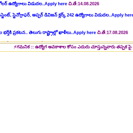
 భర్తీకి ప్రకటన.. తెలుగు రాష్ట్రాల్లో ఖాళీలు..Apply here
చి.తే:17.08.2026
టుల భర్తీ..Apply here
చి.తే:17.08.2026
లు: రాత పరీక్ష లేకుండా! 200 ఖాళీల భర్తీ..Apply here
చి.తే:19.08.2026
్ష లేకుండా! ఉద్యోగాల భర్తీ..Apply here
చి.తే:19.08.2026
నిక :: ఉద్యోగ అవకాశాల కోసం ఎదురు చూస్తున్నవారు తప్పక పై లింక్స్ మీద క్ల
5 పోస్టుల భర్తీ..Apply here
చి.తే:26.08.2026
ప్పర్ డివిజన్ క్లర్క్, లోయర్ డివిజన్ క్లర్క్ పోస్టులు విడుదల..Apply here
భర్తీకి నోటిఫికేషన్ ..Apply here
గ్, ఇతర స్టాప్ ఉద్యోగాల భర్తీ..Apply here
్టర్ తయారీ కంపెనీ 800 కు పైగా ఉద్యోగాల భర్తీ ..Apply here
 2025-26..Download here
ంగాణ 100% కొలువు గ్యారెంటీ కోర్సుల్లో ప్రవేశాలు..Apply here