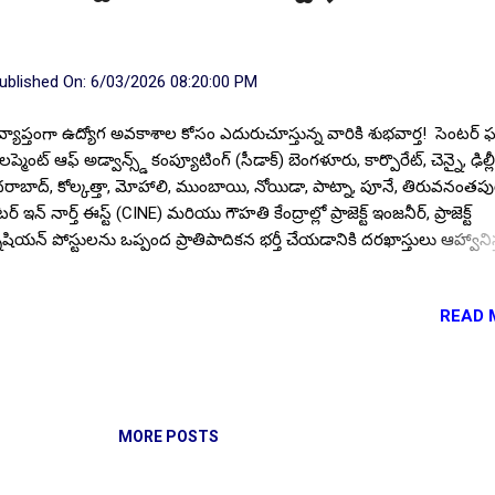
ublished On:
6/03/2026 08:20:00 PM
వ్యాప్తంగా ఉద్యోగ అవకాశాల కోసం ఎదురుచూస్తున్న వారికి శుభవార్త! సెంటర్ ఫ
ప్మెంట్ ఆఫ్ అడ్వాన్స్డ్ కంప్యూటింగ్ (సీడాక్) బెంగళూరు, కార్పొరేట్, చెన్నై, ఢిల్లీ
రాబాద్, కోల్కత్తా, మోహాలి, ముంబాయి, నోయిడా, పాట్నా, పూనే, తిరువనంతపు
ర్ ఇన్ నార్త్ ఈస్ట్ (CINE) మరియు గౌహతి కేంద్రాల్లో ప్రాజెక్ట్ ఇంజనీర్, ప్రాజెక్ట్
్నీషియన్ పోస్టులను ఒప్పంద ప్రాతిపాదికన భర్తీ చేయడానికి దరఖాస్తులు ఆహ్వానిస్
low US for More ✨Latest Update's Follow Channel Click here Follow
nnel Click here ఒప్పంద కాలం :: ఒక సంవత్సరం . కంపెనీ అవసరం అభ్యర్థి
READ 
మశిక్షణ మరియు పనితనాన్ని బట్టి మూడు సంవత్సరాల వరకు పొడిగించే అవకాశ
ి. పోస్టుల వివరాలు : మొత్తం పోస్టుల సంఖ్య :: 651. రీజనల్ ఆఫీసుల వారీగా
టులు : చెన్నై - , ఢిల్లీ - , హైదరాబాద్ - 76, మొహాలీ - , ముంబై - , నోయిడా - , పూ
వనంతపురం - , సిల్చర్ - . విద్యార్హత : ప్రాజెక్ట్ ఇంజనీర్ పోస్టుల కోసం అభ్యర్థు
సం 60 శాతం మార్కులతో.. బీ.ఈ, బీ.టెక్/ తత్సమాన కోర్స్ లేదా ఎం.ఈ/ ఎం.టె
MORE POSTS
మాన కోర్స్ లేదా సైన్స్ ...