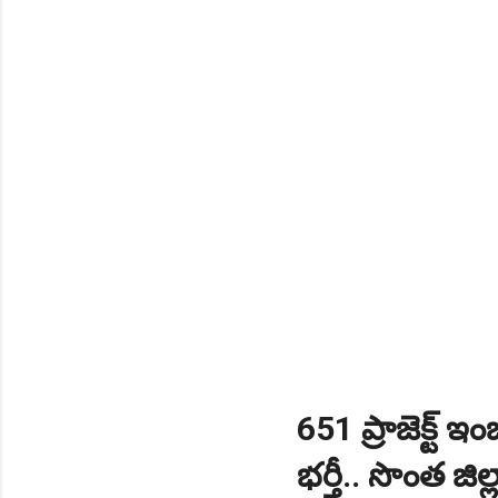
NEW!
🎉 టెన్త్ తర్వాత ఏం చేయాల
Daily 10 G.K MCQ Practice 
651 ప్రాజెక్ట్ ఇం
భర్తీ.. సొంత జిల