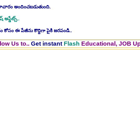
సమాచారం అందించబడుతుంది.
ష్ అప్డేట్స్..
 కోసం ఈ పేజీను కొద్దిగా పైకి జరపండి..
..
Get instant
Flash
Educational, JOB Updates.. 