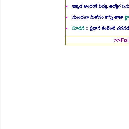
ఇక్కడ అందరికీ విద్య, ఉద్యోగ 
ముందుగా మీకోసం కొన్ని తాజా
ఫ్లా
సూచన
:: ప్రధాన కంటెంట్ చదవడం
>>Follow Us to