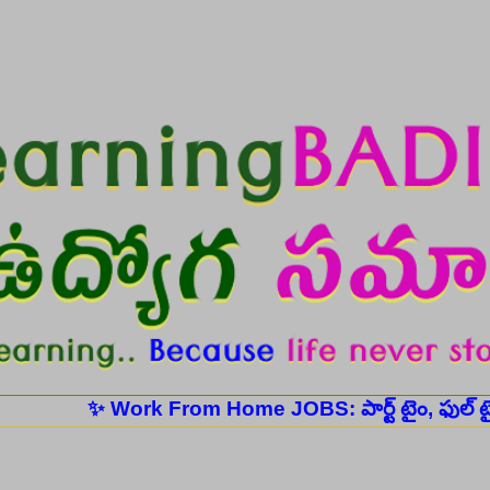
Skip to main content
✨ Work From Home JOBS: పార్ట్ టైం, ఫుల్ టైం ఉద్యోగ