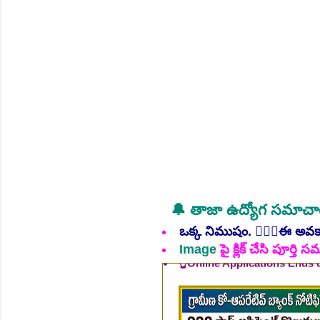
NEW!
🔔 తాజా ఉద్యోగ సమాచ
👆Online Applications Ends
ఒక్క నిముషం. 💁🏻‍♂️ఈ అవ
Image
పై క్లిక్ చేసి పూర్త