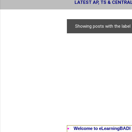
LATEST AP, TS & CENTRA
RESULTS
Showing posts with the label
P
o
s
t
s
Welcome to eLearningBADI