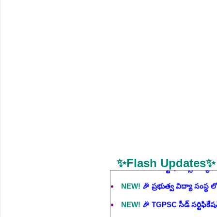
NEW!
🎉 శాశ్వత మల్టీ టెస్ట్ టాస్క
NEW!
🎉 ఆరోగ్య శాఖ నర్స్, టెక్న
భర్తీ..Apply here
చి.తే:06.08.2026
NEW!
🎉 గ్రామీణ కో-ఆపరేటివ్ బ్
NEW!
🎉 భారతీయ రైల్వే భారీ నో
NEW!
🎉 ఆరోగ్యశాఖ, ప్రభుత్వ 
NEW!
🎉 236 స్టాఫ్ నర్స్ ఉద్యోగ
NEW!
🎉 ప్రభుత్వ విద్యా సంస్థ 
✨Flash Updates✨
NEW!
🎉 TGPSC సీడ్ సర్టిఫికే
NEW!
🎉 రైల్వేలో 119 సెక్షన్ క
NEW!
🎉 జూనియర్ పర్సనల్ అసిస్టె