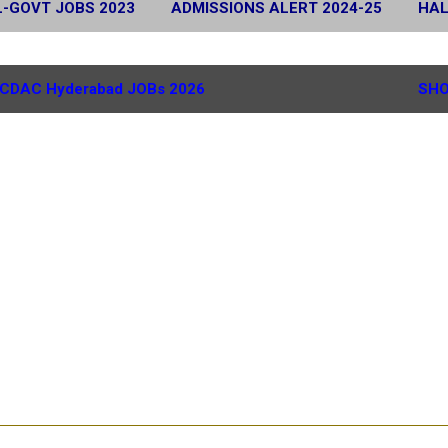
L-GOVT JOBS 2023
ADMISSIONS ALERT 2024-25
HAL
 2024
SCHOLARSHIP ALERT 2025-26
MORE…
G.
CDAC Hyderabad JOBs 2026
SHO