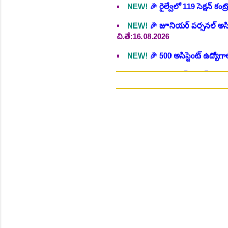
చి.తే:16.08.2026
NEW!
🎉 500 అసిస్టెంట్ ఉద్యోగాల
NEW!
🎉 అసిస్టెంట్ డైరెక్టర్ పోస్
NEW!
🎉 ఐటిఐ తో ఉద్యోగ అవకాశా
NEW!
🎉 రైల్వేలో 6777 రాత పరీక
⚡గమ
NEW!
🎉 రాత పరీక్ష లేకుండా! 68
NEW!
🎉 గ్రామీణ సోషల్ వర్కర్, అ
చి.తే:09.09.2026
NEW!
🎉 Hyd మెట్రోలో ఉద్యోగాల 
NEW!
🎉 800 టీచింగ్, నాన్ టీచిం
NEW!
🎉 తెలంగాణ మహీంద్రా ట్రాక
NEW!
🎉 Abhyasa Deepikalu
NEW!
🎉 స్కిల్ యూనివర్సిటీ తెల