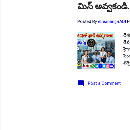
మిస్ అవ్వకండి.
Posted By
eLearningBADI
P
దేశ
డెవల
హైద
సెంట
టెక
Fol
Cha
Post a Comment
క్ర
ఉంద
పోస్
తిరు
కనీ
తత్స