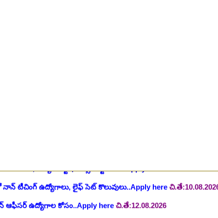
ింగ్ స్టాఫ్ పోస్టుల భర్తీ..Apply here
చి.తే:26.07.2026
ీషియన్, సెక్యూరిటీ, అకౌంటెంట్, వివిధ మెడికల్ స్టాప్ విభాగాల్లో శాశ్వత ఉద్యోగ
యాంక్ 338 అసిస్టెంట్ ఉద్యోగాలు..Apply here
చి.తే:07.08.2026
టిఫికేషన్, 1853 పోస్టుల కోసం..Apply here
చి.తే:07.08.2026
హాస్పిటల్ లో 67 నాన్-పారామెడికల్ ఉద్యోగాలు విడుదల..Apply here
చి.తే:1
ాలు విడుదల, రెగ్యులర్ స్టాఫ్ నర్స్ పోస్ట్ కోసం..Apply here
చి.తే:10.08.2026
లో నాన్ టీచింగ్ ఉద్యోగాలు, లైఫ్ సెట్ కొలువులు..Apply here
చి.తే:10.08.202
షన్ ఆఫీసర్ ఉద్యోగాల కోసం..Apply here
చి.తే:12.08.2026
ంట్రోలర్ ఉద్యోగాలు విడుదల..Apply here
చి.తే:14.08.2026
ంట్, స్టెనోగ్రాఫర్, అప్పర్ డివిజన్ క్లర్క్ 242 ఉద్యోగాలు విడుదల..Apply her