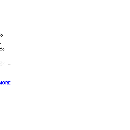
ర్
,
రం,
తుంది.
MORE
ం
ణే - ,
లు
క్