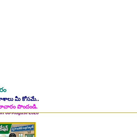
ారం
 on 06-August-2026
కాశాలు మీ కోసమే..
ి సమాచారం పొందండి.