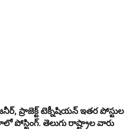
ి? విద్యార్థుల కోసం ఎడ్యుకేషన్ బోర్డ్ కెరియర్ బుక్...Download here
:
NEW!
పోటీ పరీక్షల ప్రత్యేకం All Type of MCQ Bit Bank..
జనీర్, ప్రాజెక్ట్ టెక్నీషియన్ ఇతర పోస్టుల
్లాలో పోస్టింగ్. తెలుగు రాష్ట్రాల వారు