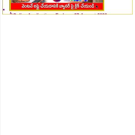
👆Online Applications Ends on 07-August-2026