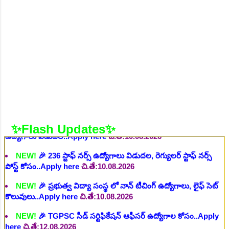
వివిధ మెడికల్ స్టాప్ విభాగాల్లో శాశ్వత ఉద్యోగాల భర్తీ..Apply here
చి.తే:06.08.2026
NEW!
🎉 గ్రామీణ కో-ఆపరేటివ్ బ్యాంక్ 338 అసిస్టెంట్
ఉద్యోగాలు..Apply here
చి.తే:07.08.2026
NEW!
🎉 భారతీయ రైల్వే భారీ నోటిఫికేషన్, 1853 పోస్టుల
కోసం..Apply here
చి.తే:07.08.2026
NEW!
🎉 ఆరోగ్యశాఖ, ప్రభుత్వ హాస్పిటల్ లో 67 నాన్-పారామెడికల్
ఉద్యోగాలు విడుదల..Apply here
చి.తే:10.08.2026
NEW!
🎉 236 స్టాఫ్ నర్స్ ఉద్యోగాలు విడుదల, రెగ్యులర్ స్టాఫ్ నర్స్
✨Flash Updates✨
పోస్ట్ కోసం..Apply here
చి.తే:10.08.2026
NEW!
🎉 ప్రభుత్వ విద్యా సంస్థ లో నాన్ టీచింగ్ ఉద్యోగాలు, లైఫ్ సెట్
కొలువులు..Apply here
చి.తే:10.08.2026
NEW!
🎉 TGPSC సీడ్ సర్టిఫికేషన్ ఆఫీసర్ ఉద్యోగాల కోసం..Apply
here
చి.తే:12.08.2026
NEW!
🎉 రైల్వేలో 119 సెక్షన్ కంట్రోలర్ ఉద్యోగాలు విడుదల..Apply
here
చి.తే:14.08.2026