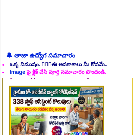
🔔 తాజా ఉద్యోగ సమాచారం
👆Online Applications Ends on 06-August-2026
ఒక్క నిముషం. 💁🏻‍♂️ఈ అవకాశాలు మీ కోసమే..
Image
పై క్లిక్ చేసి పూర్తి సమాచారం పొందండి.
👆Online Applications Ends on 07-August-2026