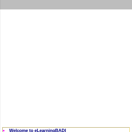
t
s
Welcome to eLearningBADI