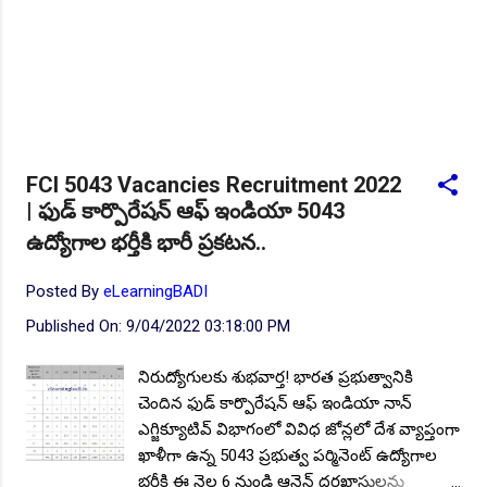
FCI 5043 Vacancies Recruitment 2022
| ఫుడ్ కార్పొరేషన్ ఆఫ్ ఇండియా 5043
ఉద్యోగాల భర్తీకి భారీ ప్రకటన..
Posted By
eLearningBADI
Published On:
9/04/2022 03:18:00 PM
నిరుద్యోగులకు శుభవార్త! భారత ప్రభుత్వానికి
చెందిన ఫుడ్ కార్పొరేషన్ ఆఫ్ ఇండియా నాన్
ఎగ్జిక్యూటివ్ విభాగంలో వివిధ జోన్లలో దేశ వ్యాప్తంగా
ఖాళీగా ఉన్న 5043 ప్రభుత్వ పర్మినెంట్ ఉద్యోగాల
భర్తీకి ఈ నెల 6 నుండి ఆన్లైన్ దరఖాస్తులను