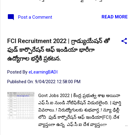
ఆహ్వానిస్తోంది భారీగా నోటిఫికేషన్ను విడుదల
చేసింది, సంబంధిత విభాగంలో గ్రాడ్యుయేట్,
READ MORE
Post a Comment
ఇంజినీరింగ్ గ్రాడ్యుయేట్ అర్హత కలిగిన భారతీయ
అభ్యర్థులు ఆన్లైన్ దరఖాస్తు చేయవచ్చు.. ఈ
నోటిఫికేషన్ యొక్క ముఖ్య సమాచారం
FCI Recruitment 2022 | గ్రాడ్యుయేషన్ తో
అయినటువంటి; ఖాళీల వివరాలు, విద్యార్హత,
ఫుడ్ కార్పొరేషన్ ఆఫ్ ఇండియా భారీగా
దరఖాస్తు విధానం, ఎంపిక విధానం, గౌరవ వేతనం,
మొదలగు పూర్తి వివరాలు మీకోసం.. AP Guest
ఉద్యోగాల భర్తీకి ప్రకటన.
Faculty Recruitment 2022 | ఈ నెల 6 నుండి 50
వేల జీతం తో గెస్ట్ టీచర్ ఉద్యోగాల భర్తీకి
Posted By
eLearningBADI
ఇంటర్వ్యూలు. వివరాలివే.. ఎప్పటికప్పుడు తాజా
Published On:
9/04/2022 12:58:00 PM
ఉద్యోగ సమాచారాన్ని నోటిఫికేషన్ రూపంలో
పొందడానికి మన వెబ్ సైట్
Govt Jobs 2022 | కేంద్ర ప్రభుత్వ శాఖ అయినా
https://www.elearningbadi.in ని సబ్స్క్రైబ్
ఎఫ్.సీ.ఐ నుండి నోటిఫికేషన్ విడుదలైంది. | పూర్తి
చేయండి. ఖాళీల వివరాలు: మొత్తం పోస్టుల సంఖ్య:
వివరాలు..! నిరుద్యోగులకు శుభవార్త..! న్యూ ఢిల్లీ
5043, విభాగాల వారీగా ఖాళీలు: ◆ నార్త్ జోన్
లోని ఫుడ్ కార్పొరేషన్ ఆఫ్ ఇండియా(FCI)..దేశ
విభాగంలో - 2388, ◆ సౌత్జోన్ విభాగంలో - 989, ◆
వ్యాప్తంగా ఉన్న ఎఫ్.సీ.ఐ దేశ వ్యాప్తంగా
ఈస్ట్ జోన్ విభాగంలో - 768, ◆ వెస్ట్ జోన్ విభాగంలో
విస్తరించియున్న వివిద డిపోలు, మరియు