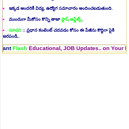
ఇక్కడ అందరికీ విద్య, ఉద్యోగ సమాచారం అందించబడుతుంది.
ముందుగా మీకోసం కొన్ని తాజా
ఫ్లాష్ అప్డేట్స్..
సూచన
:: ప్రధాన కంటెంట్ చదవడం కోసం ఈ పేజీను కొద్దిగా పైకి
జరపండి..
ash
Educational, JOB Updates.. on Your Mobile.