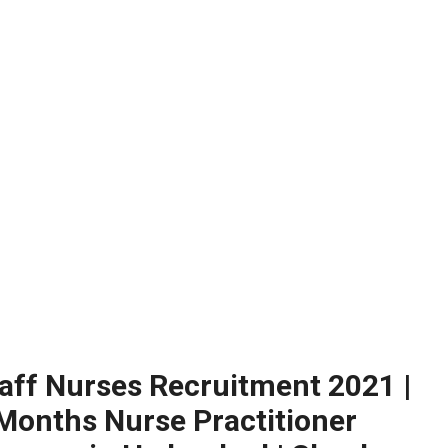
ి? విద్యార్థుల కోసం ఎడ్యుకేషన్ బోర్డ్ కెరియర్ బుక్...Download here
:
NEW!
పోటీ పరీక్షల ప్రత్యేకం All Type of MCQ Bit Bank..
aff Nurses Recruitment 2021 |
 Months Nurse Practitioner