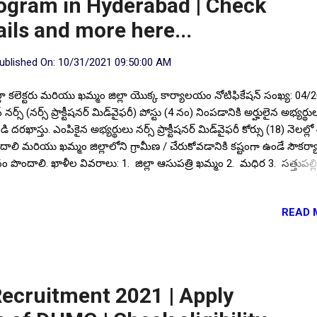
ogram in Hyderabad | Check
tails and more here...
ublished On:
10/31/2021 09:50:00 AM
్లా కలెక్టరు మరియు ఖమ్మం జిల్లా యొక్క కార్యాలయం నోటిఫికేషన్ సంఖ్య: 04/
ఫ్ నర్స్ (నర్స్ ప్రాక్టీషనర్ మిడ్‌వైఫరీ) పోస్టు (4 నం) నింపడానికి అర్హులైన అభ్యర్థు
ి దరఖాస్తు. ఎంపికైన అభ్యర్థులు నర్స్ ప్రాక్టీషనర్ మిడ్‌వైఫరీ కోర్సు (18) నెలల్లో శ
దాలి మరియు ఖమ్మం జిల్లాలోని గ్రామీణ / చేరుకోవడానికి కష్టంగా ఉండే సౌకర్
ానం పొందాలి. ఖాళీల వివరాలు: 1. జిల్లా ఆసుపత్రి ఖమ్మం 2. మధిర 3. సత్తుపల్ల
ుబల్లి 5. సింగరేణి ఇవి కూడా చదవండి.. ఈ తరహా నోటిఫికేషన్ మహబూబాబాద్
మం, భద్రాద్రి జిల్లా నుండి కూడా విడుదలైనది.. ఆ వివరాల కోసం చదవండి...
READ 
్గదర్శకాలు: 1. B.Sc నర్సింగ్ / GNM యాక్టివ్ నర్సింగ్‌తో రెండు సంవత్సరాల లే
్ అనుభవం నమోదు. 2. మహిళా అభ్యర్థులు మాత్రమే నర్స్ ప్రాక్టీషనర్ మిడ్‌వై
M) శిక్షణకు అర్హులు. 3. జిల్లా ఎంపిక కమిటీ ద్వారా అభ్యర్థులను NHM నిబంధ
కారం ఎంపిక చేస్తారు. 4. అభ్యర్ధుల నియామకం పైన పేర్కొన్న ప్రాంతాలలో మాత్రమ
టానికి అభ్యర్థి వ్రాతపూర్వక అండర్‌టెక్కింగ్‌కు లోబడి...
Recruitment 2021 | Apply