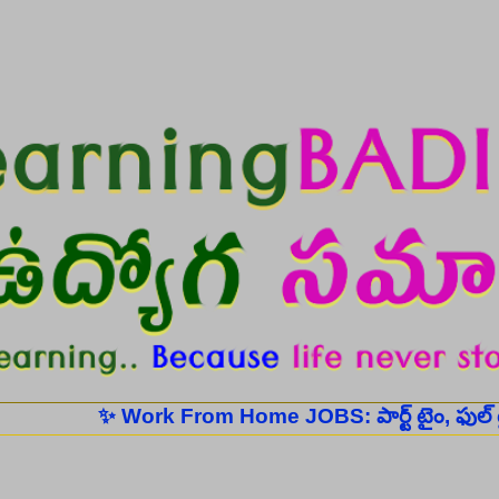
Skip to main content
✨ Work From Home JOBS: పార్ట్ టైం, ఫుల్ టైం ఉద్యో