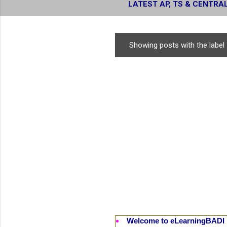
LATEST AP, TS & CENTRA
RESULTS
Showing posts with the label
P
o
s
t
s
Welcome to eLearningBADI