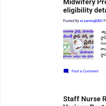
Midwifery Pr
eligibility de
Posted By
eLearningBADI
P
జిల
స్టా
నుండ
పొం
స్థ
పెన
ఖమ్
Post a Comment
మార
రూమ
(NP
ప్ర
ఉండ
Staff Nurse 