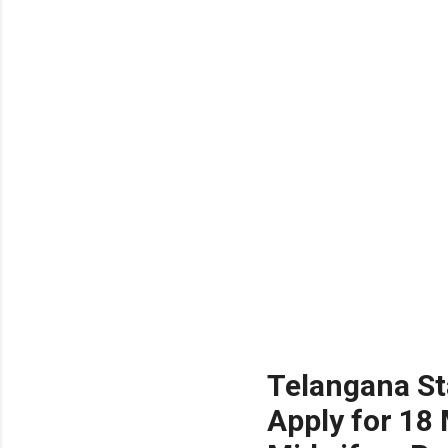
NEW!
🎉 టెన్త్ తర్వాత ఏం చేయాల
Daily 10 G.K MCQ Practice 
Telangana St
Apply for 18