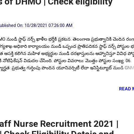
 of DHMO | Check eligibility
ublished On:
10/28/2021 07:26:00 AM
O నుండి స్టాఫ్ నర్స్ ఖాళీల భర్తీకి ప్రకటన. తెలంగాణ ప్రభుత్వానికి చెందిన రంగార
గ్యశాఖ అధికారి కార్యాలయం నుండి ఒప్పంద ప్రాతిపదికన స్టాఫ్ నర్స్ పోస్టుల భర్త
హత ఆసక్తి కలిగిన మహిళ అభ్యర్ధుల నుండి దరఖాస్తులను ఆహ్వానిస్తూ వివిధ పోస
తీకి నోటిఫికేషన్ విడుదల చేసింది. పోస్టుల వివరాలు: మొత్తం పోస్టుల సంఖ్య: 06.
్యార్హత: ప్రభుత్వ గుర్తింపు పొందిన యూనివర్సిటీ లేదా ఇనిస్టిట్యూట్ నుండి GNM
(Nursing) డిగ్రీ ఉత్తీర్ణులై ఉండాలి. వయసు: జూలై 1 2021 నాటికి 18 నుండి 3
త్సరాల మధ్య వయస్సు కలిగిన వారు ఈ పోస్టులకు దరఖాస్తు చేయవచ్చు. అల
READ 
క వయో పరిమితి కలిగిన రిజర్వేషన్ వర్గాల అభ్యర్థులకు ప్రభుత్వ నిబంధనల ప్ర
సీ ఎస్టీ బిసి లకు 5 సంవత్సరాలు, మాజీ సైనికులకు 3 సంవత్సరాలు, వికలాంగు
త్సరాలు.. జీతం: రూ.23,000/-ప్రతి నెలా జీతంగా చెల్లిస్తారు. ఎంపిక విధానం: 
 మార్కులకు ఎంపిక విధానం నిర్వహిస్తారు. అందులో 90 మార్కులు అభ్యర్థులు
ించిన విద్యార్థులకు.. 10 మార్కులు వయసుకు కేటాయిస్తారు.. దరఖాస్తు విధానం
aff Nurse Recruitment 2021 |
ాస్తులను ఆఫ్లైన్లో సమర్పించాలి. ఈ పోస్టులకు మీ...