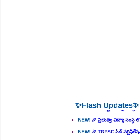
NEW!
🎉 శాశ్వత మల్టీ టెస్ట్ టాస్క
NEW!
🎉 ఆరోగ్య శాఖ నర్స్, టెక్న
భర్తీ..Apply here
చి.తే:06.08.2026
NEW!
🎉 గ్రామీణ కో-ఆపరేటివ్ బ్
NEW!
🎉 భారతీయ రైల్వే భారీ నో
NEW!
🎉 ఆరోగ్యశాఖ, ప్రభుత్వ 
NEW!
🎉 236 స్టాఫ్ నర్స్ ఉద్యోగ
NEW!
🎉 ప్రభుత్వ విద్యా సంస్థ 
✨Flash Updates✨
NEW!
🎉 TGPSC సీడ్ సర్టిఫికే
NEW!
🎉 రైల్వేలో 119 సెక్షన్ క
NEW!
🎉 జూనియర్ పర్సనల్ అసిస్టె