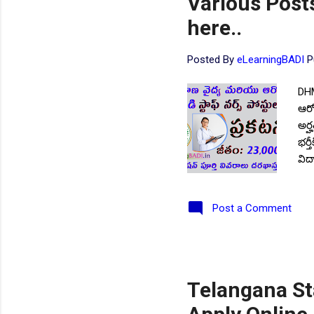
Various Posts
here..
Posted By
eLearningBADI
P
DHM
ఆరో
అర్
భర్
విద
BSC
సంవ
Post a Comment
అధి
ఎస్
సంవ
100
సాధ
Telangana St
దరఖ