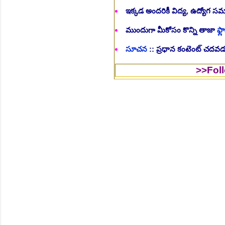
ఇక్కడ అందరికీ విద్య, ఉద్యోగ 
ముందుగా మీకోసం కొన్ని తాజా
ఫ్లా
సూచన
:: ప్రధాన కంటెంట్ చదవడం
>>Follow Us to