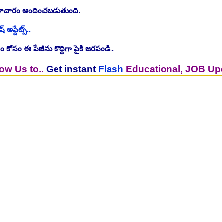
సమాచారం అందించబడుతుంది.
ష్ అప్డేట్స్..
 కోసం ఈ పేజీను కొద్దిగా పైకి జరపండి..
..
Get instant
Flash
Educational, JOB Updates.. 