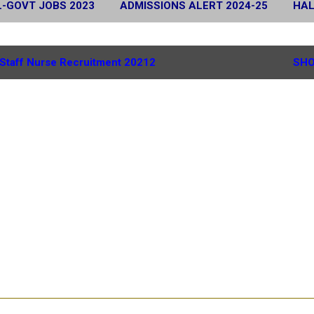
L-GOVT JOBS 2023
ADMISSIONS ALERT 2024-25
HAL
 2024
SCHOLARSHIP ALERT 2025-26
MORE…
G.
Staff Nurse Recruitment 20212
SHO