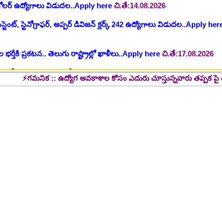
 భర్తీకి ప్రకటన.. తెలుగు రాష్ట్రాల్లో ఖాళీలు..Apply here
చి.తే:17.08.2026
టుల భర్తీ..Apply here
చి.తే:17.08.2026
లు: రాత పరీక్ష లేకుండా! 200 ఖాళీల భర్తీ..Apply here
చి.తే:19.08.2026
్ష లేకుండా! ఉద్యోగాల భర్తీ..Apply here
చి.తే:19.08.2026
నిక :: ఉద్యోగ అవకాశాల కోసం ఎదురు చూస్తున్నవారు తప్పక పై లింక్స్ మీద క్
5 పోస్టుల భర్తీ..Apply here
చి.తే:26.08.2026
ప్పర్ డివిజన్ క్లర్క్, లోయర్ డివిజన్ క్లర్క్ పోస్టులు విడుదల..Apply here
భర్తీకి నోటిఫికేషన్ ..Apply here
గ్, ఇతర స్టాప్ ఉద్యోగాల భర్తీ..Apply here
్టర్ తయారీ కంపెనీ 800 కు పైగా ఉద్యోగాల భర్తీ ..Apply here
 2025-26..Download here
ంగాణ 100% కొలువు గ్యారెంటీ కోర్సుల్లో ప్రవేశాలు..Apply here