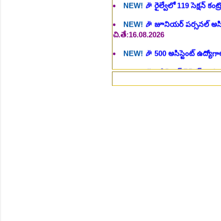
చి.తే:16.08.2026
NEW!
🎉 500 అసిస్టెంట్ ఉద్యోగాల
NEW!
🎉 అసిస్టెంట్ డైరెక్టర్ పోస్
NEW!
🎉 ఐటిఐ తో ఉద్యోగ అవకాశా
NEW!
🎉 రైల్వేలో 6777 రాత పరీక
⚡గమ
NEW!
🎉 రాత పరీక్ష లేకుండా! 68
NEW!
🎉 గ్రామీణ సోషల్ వర్కర్, అ
చి.తే:09.09.2026
NEW!
🎉 Hyd మెట్రోలో ఉద్యోగాల 
NEW!
🎉 800 టీచింగ్, నాన్ టీచిం
NEW!
🎉 తెలంగాణ మహీంద్రా ట్రాక
NEW!
🎉 Abhyasa Deepikalu
NEW!
🎉 స్కిల్ యూనివర్సిటీ తెల