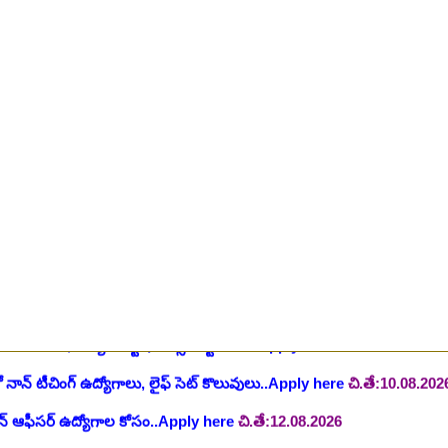
ింగ్ స్టాఫ్ పోస్టుల భర్తీ..Apply here
చి.తే:26.07.2026
ీషియన్, సెక్యూరిటీ, అకౌంటెంట్, వివిధ మెడికల్ స్టాప్ విభాగాల్లో శాశ్వత ఉద్యోగ
యాంక్ 338 అసిస్టెంట్ ఉద్యోగాలు..Apply here
చి.తే:07.08.2026
టిఫికేషన్, 1853 పోస్టుల కోసం..Apply here
చి.తే:07.08.2026
హాస్పిటల్ లో 67 నాన్-పారామెడికల్ ఉద్యోగాలు విడుదల..Apply here
చి.తే:1
ాలు విడుదల, రెగ్యులర్ స్టాఫ్ నర్స్ పోస్ట్ కోసం..Apply here
చి.తే:10.08.2026
లో నాన్ టీచింగ్ ఉద్యోగాలు, లైఫ్ సెట్ కొలువులు..Apply here
చి.తే:10.08.202
షన్ ఆఫీసర్ ఉద్యోగాల కోసం..Apply here
చి.తే:12.08.2026
ంట్రోలర్ ఉద్యోగాలు విడుదల..Apply here
చి.తే:14.08.2026
ంట్, స్టెనోగ్రాఫర్, అప్పర్ డివిజన్ క్లర్క్ 242 ఉద్యోగాలు విడుదల..Apply her