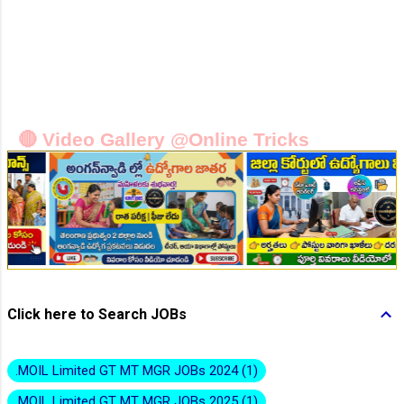
👆Online Applications Ends on 10-August-2026
🔴 Video Gallery @Online Tricks
👆Online Applications Ends on 10-August-2026
Click here to Search JOBs
.MOIL Limited GT MT MGR JOBs 2024
1
.MOIL Limited GT MT MGR JOBs 2025
1