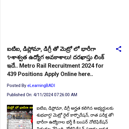
ఐటిఐ, డిప్లోమా, డిగ్రీ తో మెట్రో లో భారీగా
✨శాశ్వత ఉద్యోగ అవకాశాలు! దరఖాస్తు లింక్
ఇదే.. Metro Rail Recruitment 2024 for
439 Positions Apply Online here..
Posted By
eLearningBADI
Published On:
4/11/2024 07:26:00 AM
ఐటిఐ, డిప్లోమా, డిగ్రీ అర్హత కలిగిన అభ్యర్థులకు
శుభవార్త! మెట్రో రైల్ కార్పొరేషన్, రాత పరీక్ష తో!
భారీగా ఉద్యోగాల భర్తీ కీ బంపర్ నోటిఫికేషన్
విడుదల చేసింది. నోటిఫికేషన్ ప్రకారం అర్హత