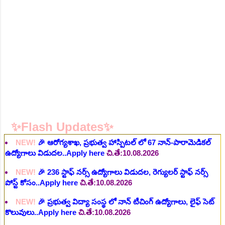
NEW!
🎉 ఆరోగ్య శాఖ నర్స్, టెక్నీషియన్, సెక్యూరిటీ, అకౌంటెంట్,
వివిధ మెడికల్ స్టాప్ విభాగాల్లో శాశ్వత ఉద్యోగాల భర్తీ..Apply here
చి.తే:06.08.2026
NEW!
🎉 గ్రామీణ కో-ఆపరేటివ్ బ్యాంక్ 338 అసిస్టెంట్
ఉద్యోగాలు..Apply here
చి.తే:07.08.2026
NEW!
🎉 భారతీయ రైల్వే భారీ నోటిఫికేషన్, 1853 పోస్టుల
కోసం..Apply here
చి.తే:07.08.2026
NEW!
🎉 ఆరోగ్యశాఖ, ప్రభుత్వ హాస్పిటల్ లో 67 నాన్-పారామెడికల్
ఉద్యోగాలు విడుదల..Apply here
చి.తే:10.08.2026
✨Flash Updates✨
NEW!
🎉 236 స్టాఫ్ నర్స్ ఉద్యోగాలు విడుదల, రెగ్యులర్ స్టాఫ్ నర్స్
పోస్ట్ కోసం..Apply here
చి.తే:10.08.2026
NEW!
🎉 ప్రభుత్వ విద్యా సంస్థ లో నాన్ టీచింగ్ ఉద్యోగాలు, లైఫ్ సెట్
కొలువులు..Apply here
చి.తే:10.08.2026
NEW!
🎉 TGPSC సీడ్ సర్టిఫికేషన్ ఆఫీసర్ ఉద్యోగాల కోసం..Apply
here
చి.తే:12.08.2026