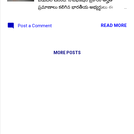
ప్రమాణాలు కలిగిన భారతీయ అభ్యర్థులు ఈ
ఉద్యోగాలకు దరఖాస్తు చేయవచ్చు..ఆన్లైన్ దరఖాస్తు
ప్రక్రియ 20.03.2024 నుండి ప్రారంభమైంది,
READ MORE
Post a Comment
19.04.2024 న ముగియనుంది.. ఈ నోటిఫికేషన్
యొక్క పూర్తి ముఖ్య సమాచారం ఇక్కడ.. భారత
మరియు ఉత్తర ప్రదేశ్ ఉమ్మడి ప్రభుత్వానికి చెందిన,
ఉత్తర ప్రదేశ్ మెట్రో రైల్ కార్పొరేషన్ లిమిటెడ్ వివిధ
MORE POSTS
విభాగాల్లో శాశ్వత ఉద్యోగాల భర్తీకి రెగ్యులర్
ప్రాతిపదికన నియామకాలు నిర్వహించడానికి
అధికారికంగా నోటిఫికేషన్ Advt. No: UPMRC/
HR/Rectt/O&M/1/2024 Date: 13.03.2024 జారీ
చేసింది. ఎంపికైన అభ్యర్థులు ఉత్తరప్రదేశ్, మెట్రో రైల్
కార్పొరేషన్ పరిధిలో లో పొస్టింగ్ ఉంటుంది. ఏదైనా
విభాగంలో గ్రాడ్యుయేషన్/ BE/ BTech/ Diplom,
ITI (NCVT/ SCVT) సర్టిఫికెట్ కలిగిన అభ్యర్థులు
ఈ ఉద్యోగాలకు ఆన్లైన్ లో దరఖాస్తులు
సమర్పించవచ్చు.. Follow US for More ✨Latest
Update's Follow Channel Click here Follow
NEW!