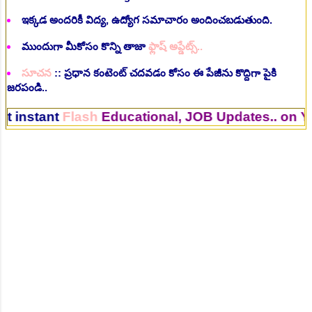
ఇక్కడ అందరికీ విద్య, ఉద్యోగ సమాచారం అందించబడుతుంది.
ముందుగా మీకోసం కొన్ని తాజా
ఫ్లాష్ అప్డేట్స్..
సూచన
:: ప్రధాన కంటెంట్ చదవడం కోసం ఈ పేజీను కొద్దిగా పైకి
జరపండి..
t
Flash
Educational, JOB Updates.. on Your Mob