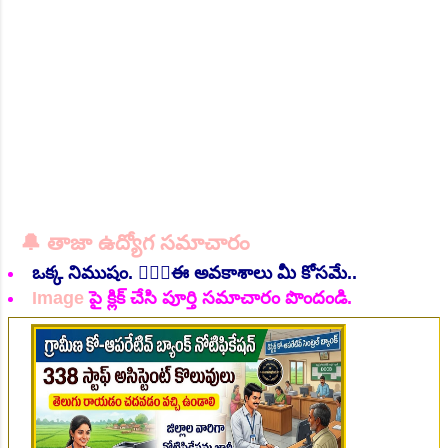
Channel Click here ప...
👆Online Applications Ends on 06-August-2026
🔔 తాజా ఉద్యోగ సమాచారం
ఒక్క నిముషం. 💁🏻‍♂️ఈ అవకాశాలు మీ కోసమే..
Image
పై క్లిక్ చేసి పూర్తి సమాచారం పొందండి.