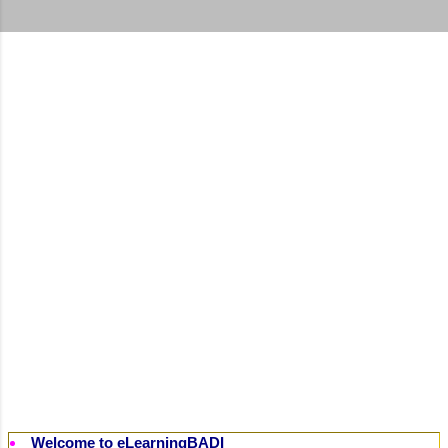
t
s
Welcome to eLearningBADI