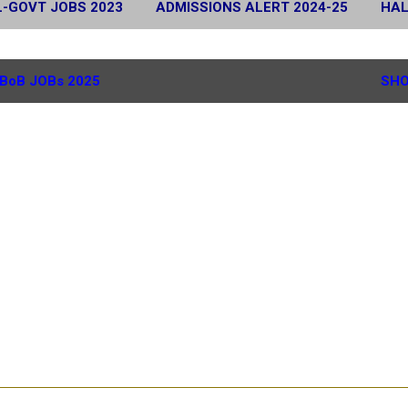
L-GOVT JOBS 2023
ADMISSIONS ALERT 2024-25
HAL
 2024
SCHOLARSHIP ALERT 2025-26
MORE…
G.
BoB JOBs 2025
SHO