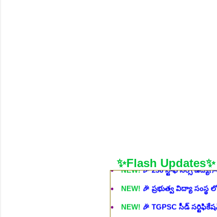
NEW!
🎉 శాశ్వత మల్టీ టెస్ట్ టాస్క
NEW!
🎉 ఆరోగ్య శాఖ నర్స్, టెక్న
భర్తీ..Apply here
చి.తే:06.08.2026
NEW!
🎉 గ్రామీణ కో-ఆపరేటివ్ బ్
NEW!
🎉 భారతీయ రైల్వే భారీ నో
NEW!
🎉 ఆరోగ్యశాఖ, ప్రభుత్వ 
NEW!
🎉 236 స్టాఫ్ నర్స్ ఉద్యోగ
NEW!
🎉 ప్రభుత్వ విద్యా సంస్థ 
✨Flash Updates✨
NEW!
🎉 TGPSC సీడ్ సర్టిఫికే
NEW!
🎉 రైల్వేలో 119 సెక్షన్ క
NEW!
🎉 జూనియర్ పర్సనల్ అసిస్టె