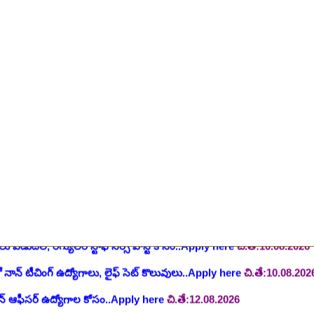
ింగ్ స్టాఫ్ పోస్టుల భర్తీ..Apply here
చి.తే:26.07.2026
ీషియన్, సెక్యూరిటీ, అకౌంటెంట్, వివిధ మెడికల్ స్టాప్ విభాగాల్లో శాశ్వత ఉద్యోగ
యాంక్ 338 అసిస్టెంట్ ఉద్యోగాలు..Apply here
చి.తే:07.08.2026
టిఫికేషన్, 1853 పోస్టుల కోసం..Apply here
చి.తే:07.08.2026
హాస్పిటల్ లో 67 నాన్-పారామెడికల్ ఉద్యోగాలు విడుదల..Apply here
చి.తే:1
ాలు విడుదల, రెగ్యులర్ స్టాఫ్ నర్స్ పోస్ట్ కోసం..Apply here
చి.తే:10.08.2026
లో నాన్ టీచింగ్ ఉద్యోగాలు, లైఫ్ సెట్ కొలువులు..Apply here
చి.తే:10.08.202
షన్ ఆఫీసర్ ఉద్యోగాల కోసం..Apply here
చి.తే:12.08.2026
ంట్రోలర్ ఉద్యోగాలు విడుదల..Apply here
చి.తే:14.08.2026
ంట్, స్టెనోగ్రాఫర్, అప్పర్ డివిజన్ క్లర్క్ 242 ఉద్యోగాలు విడుదల..Apply her