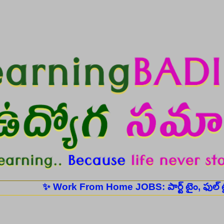
Skip to main content
✨ Work From Home JOBS: పార్ట్ టైం, ఫుల్ టైం ఉద్యోగ