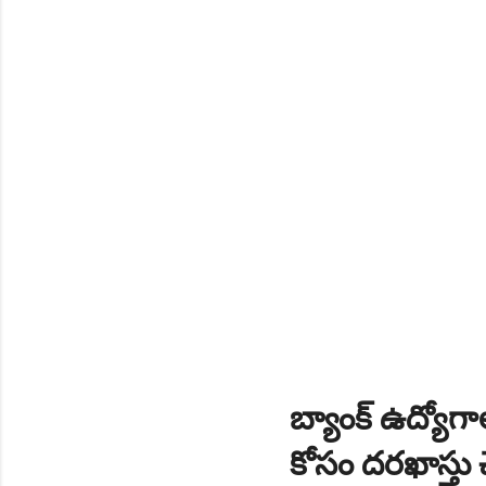
NEW!
🎉 టెన్త్ తర్వాత ఏం చేయాల
Daily 10 G.K MCQ Practice 
బ్యాంక్ ఉద్యోగాల
కోసం దరఖాస్తు చ