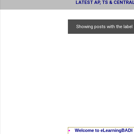
LATEST AP, TS & CENTRA
RESULTS
Showing posts with the label
P
o
s
t
s
Welcome to eLearningBADI