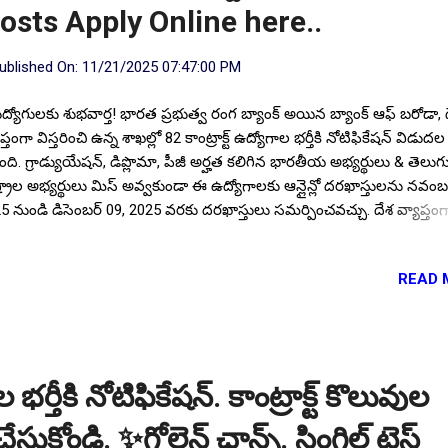
osts Apply Online here..
ublished On:
11/21/2025 07:47:00 PM
ుద్యోగులకు శుభవార్త! భారత ప్రభుత్వ రంగ బ్యాంక్ అయిన బ్యాంక్ ఆఫ్ బరోడా, 
ప్తంగా విస్తరించి ఉన్న శాఖల్లో 82 కాంట్రాక్ట్ ఉద్యోగాల భర్తీకి నోటిఫికేషన్ విడుదల
ింది. గ్రాడ్యుయేషన్, డిప్లొమా, పీజీ అర్హత కలిగిన భారతీయ అభ్యర్థులు & తెలుగ
్ట్రాల అభ్యర్థులు మిస్ అవ్వకుండా ఈ ఉద్యోగాలకు ఆన్లైన్లో దరఖాస్తులను నవంబ
5 నుండి డిసెంబర్ 09, 2025 వరకు దరఖాస్తులు సమర్పించవచ్చు. దేశ వ్యాప్తంగ
తరించి ఉన్న రాష్ట్రా & కేంద్ర పాలిత ప్రాంతాల్లో ఈ ఖాళీలు ఉన్నట్లు పేర్కొంది. తెలు
్ట్రాల యువతకు విజయవాడ, హైదరాబాదులో సర్కిల్ లలో పోస్టింగ్ ఇస్తారు. ఈ
READ 
ిఫికేషన్ యొక్క పూర్తి ముఖ్య సమాచారం అయిన; ఖాళీల వివరాలు, విద్యార్హత,
ాస్తు విధానం, ఎంపిక విధానం, గౌరవ వేతనం, ప్లేస్ ఆఫ్ పోస్టింగ్ మొదలగు పూర్
రాలు మీకోసం. Follow US for More ✨Latest Update's Follow Channel C
e Follow Channel Click here ఖాళీల వివరాలు: మొత్తం ఖాళీల సంఖ్య :: 82,
్యార్హత: ప్రభుత్వ గుర్తింపు పొందిన యూనివర్సిటీ లేదా ఇనిస్టిట్యూట్ నుండి ఏదై
 భర్తీకి నోటిఫికేషన్. కాంట్రాక్ట్ కొలువుల
ాగంలో గ్రాడ్యుయేషన్ & ఎంబీఏ లో డిప్లొమా) విద...
ుకోండి. ✨గోల్డెన్ ఛాన్స్. సింగిల్ టెస్ట్