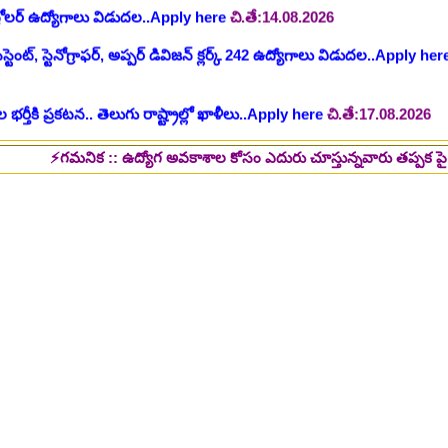
 భర్తీకి ప్రకటన.. తెలుగు రాష్ట్రాల్లో ఖాళీలు..Apply here
చి.తే:17.08.2026
టుల భర్తీ..Apply here
చి.తే:17.08.2026
లు: రాత పరీక్ష లేకుండా! 200 ఖాళీల భర్తీ..Apply here
చి.తే:19.08.2026
మనిక :: ఉద్యోగ అవకాశాల కోసం ఎదురు చూస్తున్నవారు తప్పక పై లింక్స్ మీద క్
్ష లేకుండా! ఉద్యోగాల భర్తీ..Apply here
చి.తే:19.08.2026
5 పోస్టుల భర్తీ..Apply here
చి.తే:26.08.2026
ప్పర్ డివిజన్ క్లర్క్, లోయర్ డివిజన్ క్లర్క్ పోస్టులు విడుదల..Apply here
భర్తీకి నోటిఫికేషన్ ..Apply here
గ్, ఇతర స్టాప్ ఉద్యోగాల భర్తీ..Apply here
్టర్ తయారీ కంపెనీ 800 కు పైగా ఉద్యోగాల భర్తీ ..Apply here
 2025-26..Download here
ంగాణ 100% కొలువు గ్యారెంటీ కోర్సుల్లో ప్రవేశాలు..Apply here