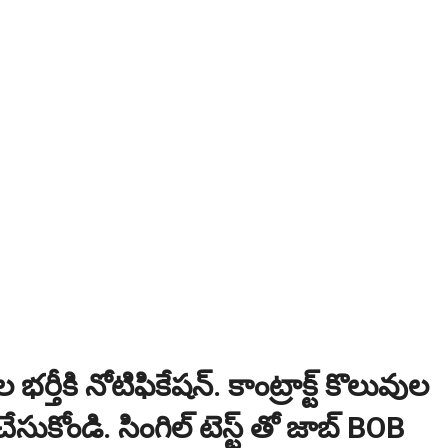
ి? విద్యార్థుల కోసం ఎడ్యుకేషన్ బోర్డ్ కెరియర్ బుక్...Download here
:
NEW!
పోటీ పరీక్షల ప్రత్యేకం All Type of MCQ Bit Bank..
 భర్తీకి నోటిఫికేషన్. కాంట్రాక్ట్ కొలువుల
ేసుకోండి. సింగిల్ టెస్ట్ తో జాబ్ BOB