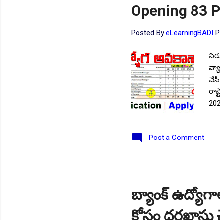
Opening 83 P
Posted By
eLearningBADI
P
నిర
వ్యా
చేస
రాష
202
విస్
రాష
Post a Comment
నోట
దరఖ
వివ
her
విద
బ్యాంక్ ఉద్యోగాల
విభ
కోసం దరఖాస్తు చేస