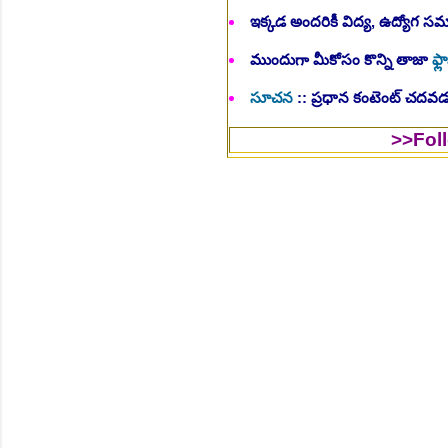
ఇక్కడ అందరికీ విద్య, ఉద్యోగ 
ముందుగా మీకోసం కొన్ని తాజా
ఫ్లా
సూచన
:: ప్రధాన కంటెంట్ చదవడం
>>Follow Us to