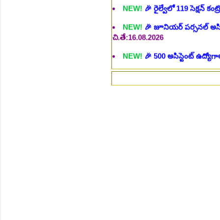
చి.తే:16.08.2026
NEW!
🎉 500 అసిస్టెంట్ ఉద్యోగాల
NEW!
🎉 అసిస్టెంట్ డైరెక్టర్ పోస్
NEW!
🎉 ఐటిఐ తో ఉద్యోగ అవకాశా
⚡గ
NEW!
🎉 రైల్వేలో 6777 రాత పరీక
NEW!
🎉 రాత పరీక్ష లేకుండా! 68
NEW!
🎉 గ్రామీణ సోషల్ వర్కర్, అ
చి.తే:09.09.2026
NEW!
🎉 Hyd మెట్రోలో ఉద్యోగాల 
NEW!
🎉 800 టీచింగ్, నాన్ టీచిం
NEW!
🎉 తెలంగాణ మహీంద్రా ట్రాక
NEW!
🎉 Abhyasa Deepikalu
NEW!
🎉 స్కిల్ యూనివర్సిటీ తెల