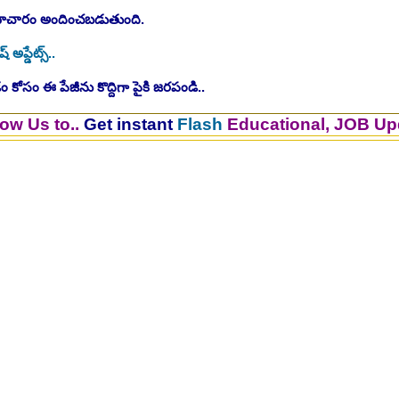
సమాచారం అందించబడుతుంది.
ష్ అప్డేట్స్..
 కోసం ఈ పేజీను కొద్దిగా పైకి జరపండి..
..
Get instant
Flash
Educational, JOB Updates.. 