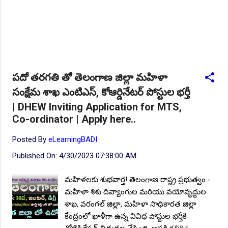
పదో తరగతి తో తెలంగాణ జిల్లా మహిళా
సంక్షేమ శాఖ ఎంటిఎస్, కోఆర్డినేటర్ పోస్టుల భర్తీ
| DHEW Inviting Application for MTS,
Co-ordinator | Apply here..
Posted By
eLearningBADI
Published On:
4/30/2023 07:38:00 AM
మహిళలకు శుభవార్త! తెలంగాణ రాష్ట్ర ప్రభుత్వం -
మహిళా శిశు దివ్యాంగుల మరియు వయోవృద్ధుల
శాఖ, వరంగల్ జిల్లా, మహిళా సాధికారత జిల్లా
కేంద్రంలో ఖాళీగా ఉన్న వివిధ పోస్టుల భర్తీకి