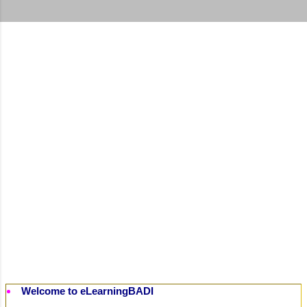
t
s
Welcome to eLearningBADI