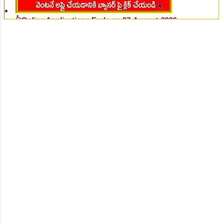
👆Online Applications Ends on 07-August-2026