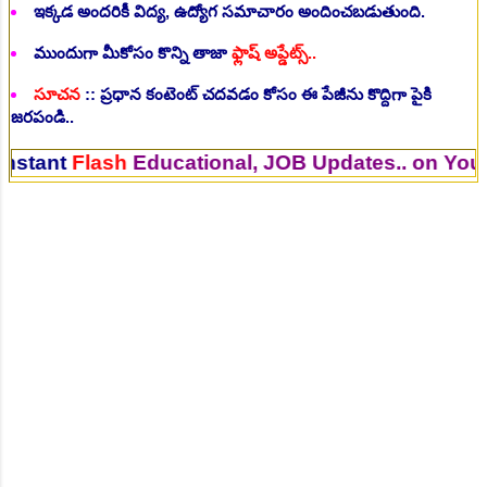
ఇక్కడ అందరికీ విద్య, ఉద్యోగ సమాచారం అందించబడుతుంది.
ముందుగా మీకోసం కొన్ని తాజా
ఫ్లాష్ అప్డేట్స్..
సూచన
:: ప్రధాన కంటెంట్ చదవడం కోసం ఈ పేజీను కొద్దిగా పైకి
జరపండి..
Flash
Educational, JOB Updates.. on Your Mobil