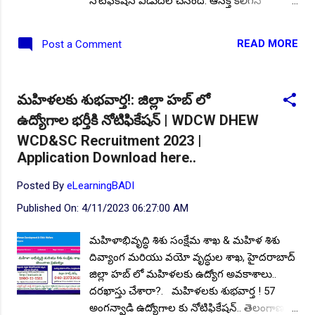
నోటిఫికేషన్ విడుదల చేసింది. ఆసక్తి కలిగిన
అభ్యర్థులు ఈ ఉద్యోగాలకు 28-04-2023 ఉదయం
10:30 నుండి, 07.05.2023 సాయంత్రం 05:00
READ MORE
Post a Comment
గంటల వరకు అధికారిక దరఖాస్తు ఫామ్ తో
సంబంధిత అర్హత ధ్రువపత్రాల కాపీలను జతచేసి
దరఖాస్తు చేయవచ్చు. ఎంపికైన అభ్యర్థులకు
మహిళలకు శుభవార్త!: జిల్లా హబ్ లో
రూ.15,600/- నుండి రూ.38,500/- వరకు జీతంగా
ఉద్యోగాల భర్తీకి నోటిఫికేషన్ | WDCW DHEW
చెల్లిస్తారు. ఈ నోటిఫికేషన్ ఈ యొక్క పూర్తి ముఖ్య
సమాచారం, విద్యార్హత, గౌరవ వేతనం, ఎంపిక
WCD&SC Recruitment 2023 |
విధానం, వయోపరిమితి, దరఖాస్తు విధానం
Application Download here..
మొదలగునవి మీకోసం. దరఖాస్తు చేశారా?. 10th,
Posted By
eLearningBADI
ITI, Diploma తో శ్రీహరికోట అంతరిక్ష కేంద్రం లో
శాశ్వత ఉద్యోగాలు. ఖాళీల వివరాలు : మొత్తం
Published On:
4/11/2023 06:27:00 AM
ఖాళీల సంఖ్య :04. విభాగాల వారీగా ఖాళీల
వివరాలు: జిల్లా మిషన్ కోఆర్డినేటర్ - 01, జండర్
మహిళాభివృద్ధి శిశు సంక్షేమ శాఖ & మహిళ శిశు
స్పెషలిస్ట్ - 02, స్పెషలిస్ట్ ఇన్ ఫైనాన్షియల్ లిటరసీ -
దివ్యాంగ మరియు వయో వృద్ధుల శాఖ, హైదరాబాద్
01, ఎంటిఎస్ - 01.. మొదలగునవి. విద్యార్హత :
జిల్లా హబ్ లో మహిళలకు ఉద్యోగ అవకాశాలు..
ప్రభుత్వ గుర్తింపు పొందిన బోర్డ్, యూనివర్సిటీ లేదా
దరఖాస్తు చేశారా?. మహిళలకు శుభవార్త ! 57
ఇన్స్టిట్యూట్ నుండి పోస్టులను అనుసరించి....
అంగన్వాడి ఉద్యోగాల కు నోటిఫికేషన్.. తెలంగాణ