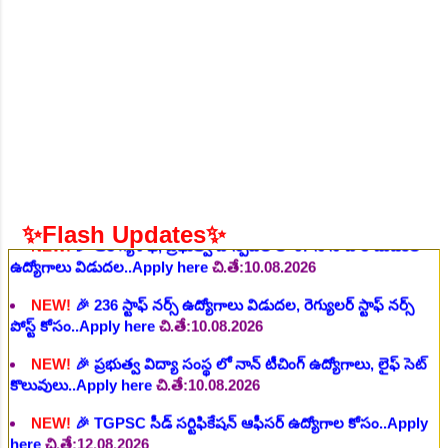
వివిధ మెడికల్ స్టాప్ విభాగాల్లో శాశ్వత ఉద్యోగాల భర్తీ..Apply here
చి.తే:06.08.2026
NEW!
🎉 గ్రామీణ కో-ఆపరేటివ్ బ్యాంక్ 338 అసిస్టెంట్
ఉద్యోగాలు..Apply here
చి.తే:07.08.2026
NEW!
🎉 భారతీయ రైల్వే భారీ నోటిఫికేషన్, 1853 పోస్టుల
కోసం..Apply here
చి.తే:07.08.2026
NEW!
🎉 ఆరోగ్యశాఖ, ప్రభుత్వ హాస్పిటల్ లో 67 నాన్-పారామెడికల్
ఉద్యోగాలు విడుదల..Apply here
చి.తే:10.08.2026
✨Flash Updates✨
NEW!
🎉 236 స్టాఫ్ నర్స్ ఉద్యోగాలు విడుదల, రెగ్యులర్ స్టాఫ్ నర్స్
పోస్ట్ కోసం..Apply here
చి.తే:10.08.2026
NEW!
🎉 ప్రభుత్వ విద్యా సంస్థ లో నాన్ టీచింగ్ ఉద్యోగాలు, లైఫ్ సెట్
కొలువులు..Apply here
చి.తే:10.08.2026
NEW!
🎉 TGPSC సీడ్ సర్టిఫికేషన్ ఆఫీసర్ ఉద్యోగాల కోసం..Apply
here
చి.తే:12.08.2026
NEW!
🎉 రైల్వేలో 119 సెక్షన్ కంట్రోలర్ ఉద్యోగాలు విడుదల..Apply
here
చి.తే:14.08.2026