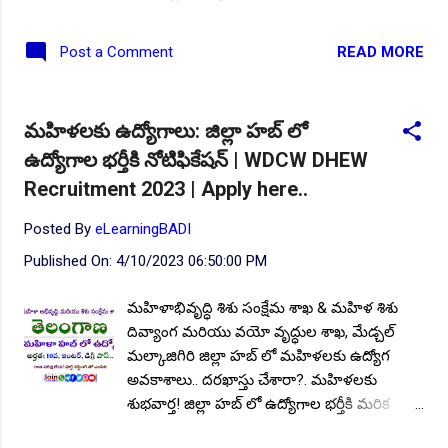
ప్రభుత్వం, హైదరాబాద్ జిల్లా.. మహిళా శిశు &
దివ్యంగా మరియు వయోవృద్ధుల శాఖ నుండి జిల్లా
READ MORE
Post a Comment
మహిళా సాధికారత కేంద్రాల్లో వివిధ విభాగాల్లో
ఖాళీగా ఉన్న ఉద్యోగాల భర్తీకి దరఖాస్తులను
ఆహ్వానిస్తోంది నోటిఫికేషన్ జారీ చేసింది. ఆసక్తి
మహిళలకు ఉద్యోగాలు: జిల్లా హబ్ లో
కలిగిన నిరుద్యోగ మహిళా అభ్యర్థులు ఈ
ఉద్యోగాల భర్తీకి నోటిఫికేషన్ | WDCW DHEW
ఉద్యోగాలకు 18.04.2023 సాయంత్రం 05:00 గంటల
వరకు దరఖాస్తులు సమర్పించవచ్చు. ఈ
Recruitment 2023 | Apply here..
ఉద్యోగాలకు సంబంధించిన దరఖాస్తు ఫామ్
Posted By
eLearningBADI
అధికారిక వెబ్సైట్లో 03.04.2023 నుండి అధికారిక
వెబ్ సైట్ లో అందుబాటులో ఉంచబడుతుంది. ఆసక్తి
Published On:
4/10/2023 06:50:00 PM
కలిగిన అభ్యర్థుల కోసం నోటిఫికేషన్ పూర్తి వివరాలు
ముఖ్య తేదీలతో ఇక్కడ. ఇక్కడ " ప్రతి రోజు కొత్త
మహిళాభివృద్ధి శిశు సంక్షేమ శాఖ & మహిళ శిశు
ఉద్యోగాలు అప్డేట్ " చేయబడతాయి.. 10th Pass
దివ్యాంగ మరియు వయో వృద్ధుల శాఖ, మేడ్చల్
Govt JOBs Click Here Daily 10 G.K MCQ for
మల్కాజిగిరి జిల్లా హబ్ లో మహిళలకు ఉద్యోగ
All Competitive Exam Click Here Employment
అవకాశాలు.. దరఖాస్తు చేశారా?. మహిళలకు
News Download Here Daily All Main & e-
శుభవార్త! జిల్లా హబ్ లో ఉద్యోగాల భర్తీకి మరిక
News Paper Read Here ఖాళీల వివరాలు: మొత్తం
నోటిఫికేషన్. తెలంగాణ ప్రభుత్వం, మేడ్చల్
ఖాళీ...