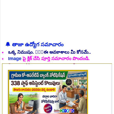
🔔 తాజా ఉద్యోగ సమాచారం
👆Online Applications Ends on 06-August-2026
ఒక్క నిముషం. 💁🏻‍♂️ఈ అవకాశాలు మీ కోసమే..
Image
పై క్లిక్ చేసి పూర్తి సమాచారం పొందండి.
👆Online Applications Ends on 07-August-2026