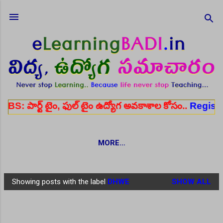
Skip to main content
టైం, ఫుల్ టైం ఉద్యోగ అవకాశాల కోసం..
Register here
MORE…
Showing posts with the label
DHWE
SHOW ALL
P
o
s