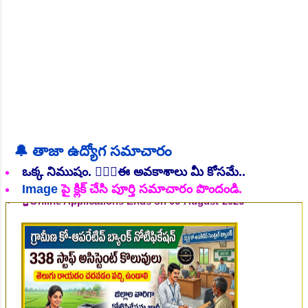
NEW!
🔔 తాజా ఉద్యోగ సమాచారం
👆Online Applications Ends on 06-August-2026
ఒక్క నిముషం. 💁🏻‍♂️ఈ అవకాశాలు మీ కోసమే..
Image
పై క్లిక్ చేసి పూర్తి సమాచారం పొందండి.