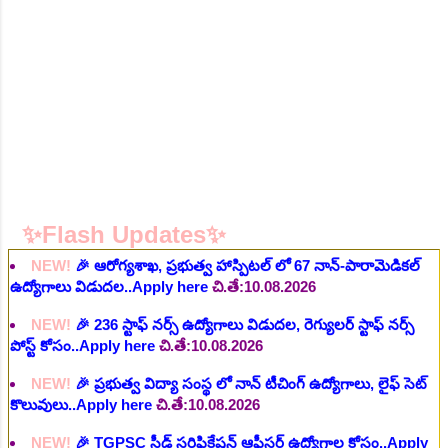
NEW!
🎉 ఆరోగ్య శాఖ నర్స్, టెక్నీషియన్, సెక్యూరిటీ, అకౌంటెంట్,
వివిధ మెడికల్ స్టాప్ విభాగాల్లో శాశ్వత ఉద్యోగాల భర్తీ..Apply here
చి.తే:06.08.2026
NEW!
🎉 గ్రామీణ కో-ఆపరేటివ్ బ్యాంక్ 338 అసిస్టెంట్
ఉద్యోగాలు..Apply here
చి.తే:07.08.2026
NEW!
🎉 భారతీయ రైల్వే భారీ నోటిఫికేషన్, 1853 పోస్టుల
కోసం..Apply here
చి.తే:07.08.2026
NEW!
🎉 ఆరోగ్యశాఖ, ప్రభుత్వ హాస్పిటల్ లో 67 నాన్-పారామెడికల్
✨Flash Updates✨
ఉద్యోగాలు విడుదల..Apply here
చి.తే:10.08.2026
NEW!
🎉 236 స్టాఫ్ నర్స్ ఉద్యోగాలు విడుదల, రెగ్యులర్ స్టాఫ్ నర్స్
పోస్ట్ కోసం..Apply here
చి.తే:10.08.2026
NEW!
🎉 ప్రభుత్వ విద్యా సంస్థ లో నాన్ టీచింగ్ ఉద్యోగాలు, లైఫ్ సెట్
కొలువులు..Apply here
చి.తే:10.08.2026
NEW!
🎉 TGPSC సీడ్ సర్టిఫికేషన్ ఆఫీసర్ ఉద్యోగాల కోసం..Apply
here
చి.తే:12.08.2026
NEW!
🎉 రైల్వేలో 119 సెక్షన్ కంట్రోలర్ ఉద్యోగాలు విడుదల..Apply