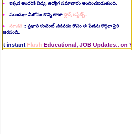
ఇక్కడ అందరికీ విద్య, ఉద్యోగ సమాచారం అందించబడుతుంది.
ముందుగా మీకోసం కొన్ని తాజా
ఫ్లాష్ అప్డేట్స్..
సూచన
:: ప్రధాన కంటెంట్ చదవడం కోసం ఈ పేజీను కొద్దిగా పైకి
జరపండి..
ant
Flash
Educational, JOB Updates.. on Your Mo