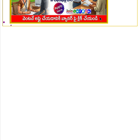
👆Online Applications Ends on 07-August-2026
👆Online Applications Ends on 07-August-2026