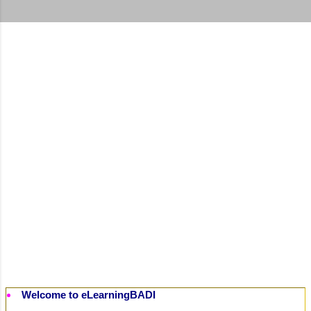
t
s
Welcome to eLearningBADI