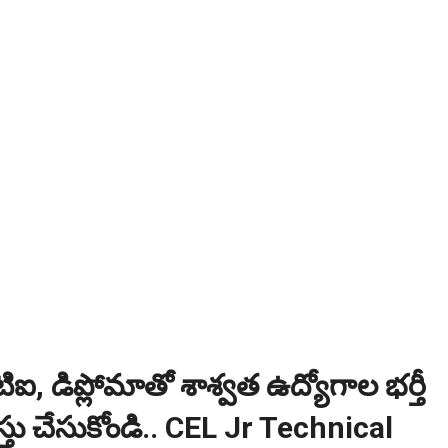
 2025-26..Download here
ంగాణ 100% కొలువు గ్యారెంటీ కోర్సుల్లో ప్రవేశాలు..Apply here
ి? విద్యార్థుల కోసం ఎడ్యుకేషన్ బోర్డ్ కెరియర్ బుక్...Download here
:
NEW!
పోటీ పరీక్షల ప్రత్యేకం All Type of MCQ Bit Bank..
ఐ, డిప్లోమాతో శాశ్వత ఉద్యోగాల భర్తీ
ు చేసుకోండి.. CEL Jr Technical