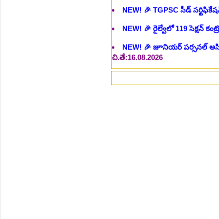
NEW!
🎉 జూనియర్ పర్సనల్ అసిస్టె
చి.తే:16.08.2026
NEW!
🎉 500 అసిస్టెంట్ ఉద్యోగాల
NEW!
🎉 అసిస్టెంట్ డైరెక్టర్ పోస్
NEW!
🎉 ఐటిఐ తో ఉద్యోగ అవకాశా
NEW!
🎉 రైల్వేలో 6777 రాత పరీక
NEW!
🎉 రాత పరీక్ష లేకుండా! 68
NEW!
🎉 గ్రామీణ సోషల్ వర్కర్, అ
చి.తే:09.09.2026
NEW!
🎉 Hyd మెట్రోలో ఉద్యోగాల 
NEW!
🎉 800 టీచింగ్, నాన్ టీచిం
NEW!
🎉 తెలంగాణ మహీంద్రా ట్రాక