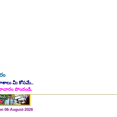
ారం
కాశాలు మీ కోసమే..
ి సమాచారం పొందండి.
 on 06-August-2026