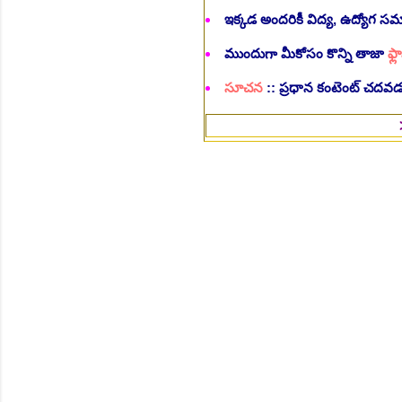
ఇక్కడ అందరికీ విద్య, ఉద్యోగ 
ముందుగా మీకోసం కొన్ని తాజా
ఫ్లా
సూచన
:: ప్రధాన కంటెంట్ చదవడం
>>Follow