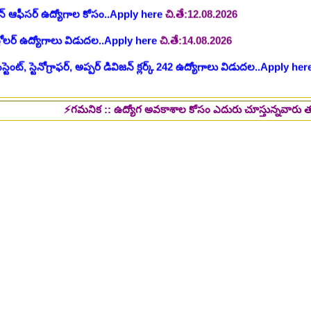
ంట్, స్టెనోగ్రాఫర్, అప్పర్ డివిజన్ క్లర్క్ 242 ఉద్యోగాలు విడుదల..Apply her
 భర్తీకి ప్రకటన.. తెలుగు రాష్ట్రాల్లో ఖాళీలు..Apply here
చి.తే:17.08.2026
టుల భర్తీ..Apply here
చి.తే:17.08.2026
⚡గమనిక :: ఉద్యోగ అవకాశాల కోసం ఎదురు చూస్తున్నవారు తప్పక పై లింక్స్
లు: రాత పరీక్ష లేకుండా! 200 ఖాళీల భర్తీ..Apply here
చి.తే:19.08.2026
్ష లేకుండా! ఉద్యోగాల భర్తీ..Apply here
చి.తే:19.08.2026
5 పోస్టుల భర్తీ..Apply here
చి.తే:26.08.2026
ప్పర్ డివిజన్ క్లర్క్, లోయర్ డివిజన్ క్లర్క్ పోస్టులు విడుదల..Apply here
భర్తీకి నోటిఫికేషన్ ..Apply here
గ్, ఇతర స్టాప్ ఉద్యోగాల భర్తీ..Apply here
్టర్ తయారీ కంపెనీ 800 కు పైగా ఉద్యోగాల భర్తీ ..Apply here