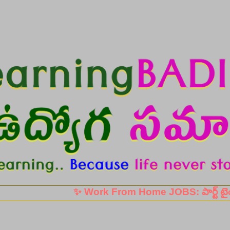
Skip to main content
✨ Work From Home JOBS: పార్ట్ టైం, ఫుల్ టైం