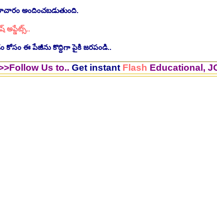
సమాచారం అందించబడుతుంది.
ష్ అప్డేట్స్..
 కోసం ఈ పేజీను కొద్దిగా పైకి జరపండి..
 Us to..
Get instant
Flash
Educational, JOB Updat