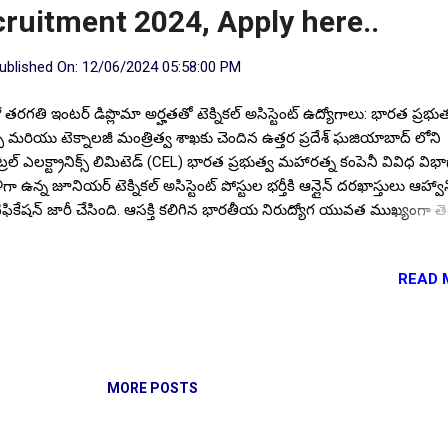
cruitment 2024, Apply here..
ublished On:
12/06/2024 05:58:00 PM
 తరగతి ఇంటర్ డిప్లొమా అర్హతతో టెక్నికల్ అసిస్టెంట్ ఉద్యోగాలు: భారత ప్రభుత
్స్ మరియు టెక్నాలజీ మంత్రిత్వ శాఖకు చెందిన ఉత్తర ప్రదేశ్ ఘజియాబాద్ లోని
ట్రల్ ఎలక్ట్రానిక్స్ లిమిటెడ్ (CEL) భారత ప్రభుత్వ మహారత్న కంపెనీ వివిధ విభాగ
గా ఉన్న జూనియర్ టెక్నికల్ అసిస్టెంట్ పోస్టుల భర్తీకి ఆన్లైన్ దరఖాస్తులు ఆహ్వాన
ిఫికేషన్ జారీ చేసింది. ఆసక్తి కలిగిన భారతీయ నిరుద్యోగ యువత ముఖ్యంగా త
్ట్రాల అభ్యర్థులు ఈ ఉద్యోగాలకు దరఖాస్తు తప్పక చేయండి. శాశ్వత ఉద్యోగాలు
ిఫికేషన్ పూర్తి ముఖ్య సమాచారం మీకోసం ఇక్కడ. Follow US for More ✨La
READ 
ate's Follow Channel Click here Follow Channel Click here సూచన :
ps://www.elearningbadi.in/ వెబ్ సైట్ నందు విద్య ఉద్యోగ సమాచారం
వుతున్న విద్యార్థులు, యువకులు & నిరుద్యోగులకు ముఖ్య గమనిక.. ఇక్కడ
ించబడుతున్న సమాచారం ఖచ్చితమైనదని ( Genuine ). మీరు తెలుసుకోవడా
తి ఆర్టికల్ నందు, దానికి సంబంధించిన ముఖ్య లింకులు క్రింద ఇవ్వడం జరుగుతు
MORE POSTS
ిపై క్లిక్ చేసి సమాచారాన్ని తెలుసుకోవ...