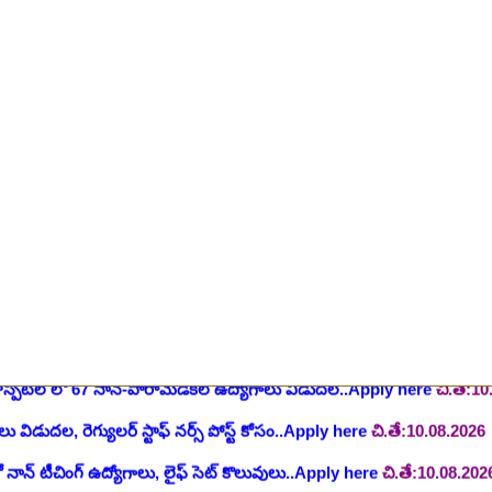
ింగ్ స్టాఫ్ పోస్టుల భర్తీ..Apply here
చి.తే:26.07.2026
ీషియన్, సెక్యూరిటీ, అకౌంటెంట్, వివిధ మెడికల్ స్టాప్ విభాగాల్లో శాశ్వత ఉద్యోగ
యాంక్ 338 అసిస్టెంట్ ఉద్యోగాలు..Apply here
చి.తే:07.08.2026
టిఫికేషన్, 1853 పోస్టుల కోసం..Apply here
చి.తే:07.08.2026
హాస్పిటల్ లో 67 నాన్-పారామెడికల్ ఉద్యోగాలు విడుదల..Apply here
చి.తే:1
ాలు విడుదల, రెగ్యులర్ స్టాఫ్ నర్స్ పోస్ట్ కోసం..Apply here
చి.తే:10.08.2026
లో నాన్ టీచింగ్ ఉద్యోగాలు, లైఫ్ సెట్ కొలువులు..Apply here
చి.తే:10.08.202
షన్ ఆఫీసర్ ఉద్యోగాల కోసం..Apply here
చి.తే:12.08.2026
ంట్రోలర్ ఉద్యోగాలు విడుదల..Apply here
చి.తే:14.08.2026