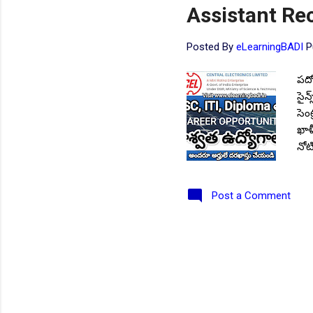
Assistant Re
Posted By
eLearningBADI
P
పదో
సైన
సెం
ఖాళీ
నోట
రాష
నోట
Post a Comment
Upd
htt
చదు
అంద
ప్ర
వాట