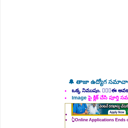
NEW!
🔔 తాజా ఉద్యోగ సమాచ
ఒక్క నిముషం. 💁🏻‍♂️ఈ అవ
Image
పై క్లిక్ చేసి పూర్త
👆Online Applications Ends