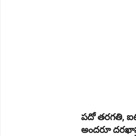
NEW!
🎉 Abhyasa Deepikalu
NEW!
🎉 స్కిల్ యూనివర్సిటీ తెల
NEW!
🎉 టెన్త్ తర్వాత ఏం చేయాల
Daily 10 G.K MCQ Practice 
పదో తరగతి, ఐటి
అందరూ దరఖాస్త