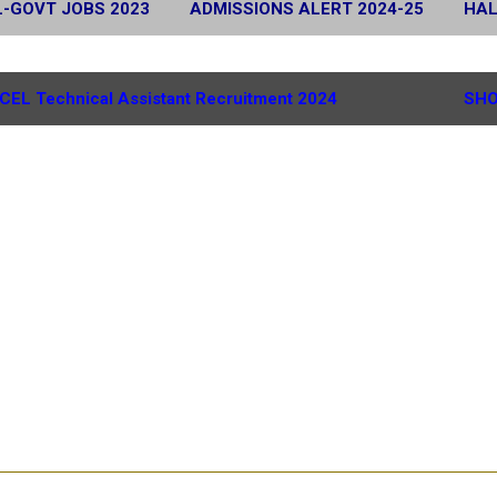
L-GOVT JOBS 2023
ADMISSIONS ALERT 2024-25
HAL
 2024
SCHOLARSHIP ALERT 2025-26
MORE…
G.
CEL Technical Assistant Recruitment 2024
SHO