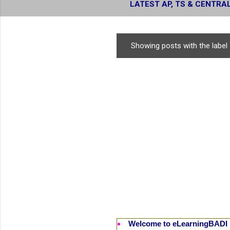
LATEST AP, TS & CENTRA
RESULTS
Showing posts with the label
P
o
s
t
s
Welcome to eLearningBADI