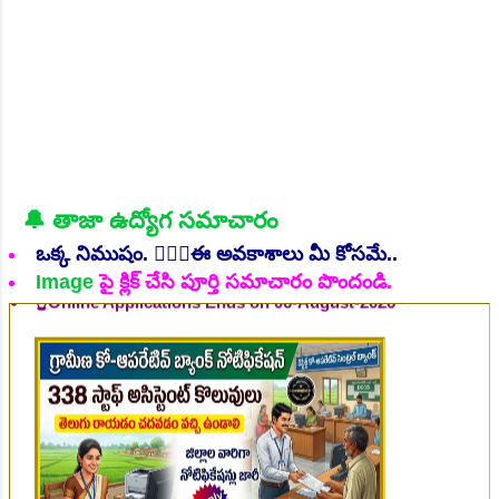
🔔 తాజా ఉద్యోగ సమాచారం
👆Online Applications Ends on 06-August-2026
ఒక్క నిముషం. 💁🏻‍♂️ఈ అవకాశాలు మీ కోసమే..
Image
పై క్లిక్ చేసి పూర్తి సమాచారం పొందండి.