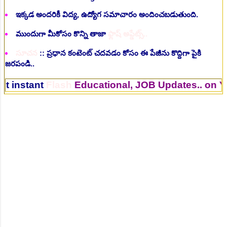
ఇక్కడ అందరికీ విద్య, ఉద్యోగ సమాచారం అందించబడుతుంది.
ముందుగా మీకోసం కొన్ని తాజా
ఫ్లాష్ అప్డేట్స్..
సూచన
:: ప్రధాన కంటెంట్ చదవడం కోసం ఈ పేజీను కొద్దిగా పైకి
జరపండి..
nt
Flash
Educational, JOB Updates.. on Your Mo