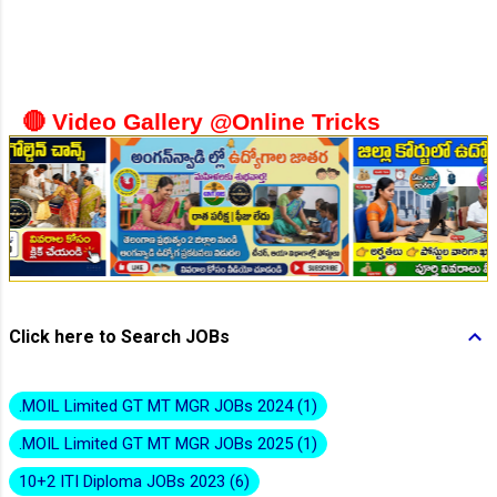
👆Online Applications Ends on 10-August-2026
🔴 Video Gallery @Online Tricks
👆Online Applications Ends on 10-August-2026
Click here to Search JOBs
.MOIL Limited GT MT MGR JOBs 2024
1
.MOIL Limited GT MT MGR JOBs 2025
1
10+2 ITI Diploma JOBs 2023
6