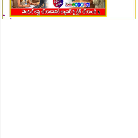
👆Online Applications Ends on 07-August-2026
👆Online Applications Ends on 07-August-2026