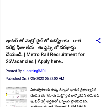
ఇంటర్ తో మెట్రో రైల్ లో ఉద్యోగాలు | రాత
పరీక్ష, ఫీజు లేదు | ఈ స్టెప్స్ తో దరఖాస్తు
చేయండి. | Metro Rail Recruitment for
26Vacancies | Apply here..
Posted By
eLearningBADI
Published On:
3/25/2023 05:22:00 AM
నిరుద్యోగులకు గుడ్న్ న్యూస్! భారత ప్రభుత్వానికి
చెందిన బెంగళూరు మెట్రో రైల్ కార్పొరేషన్ లిమిటెడ్
ఇంటర్ డిగ్రీ అర్హతతో ఒప్పంద ప్రాతిపదికన,
ఉద్యోగాలను భర్తీ చేయడానికి నోటిఫికేషన్