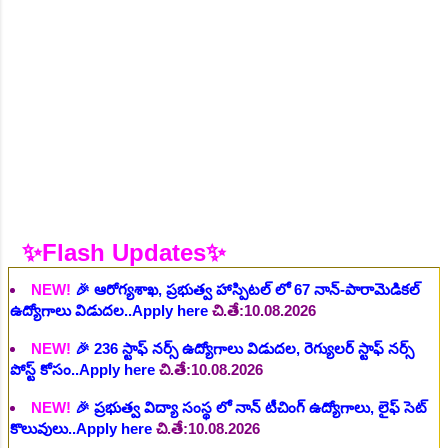
NEW!
🎉 ఆరోగ్య శాఖ నర్స్, టెక్నీషియన్, సెక్యూరిటీ, అకౌంటెంట్,
వివిధ మెడికల్ స్టాప్ విభాగాల్లో శాశ్వత ఉద్యోగాల భర్తీ..Apply here
చి.తే:06.08.2026
NEW!
🎉 గ్రామీణ కో-ఆపరేటివ్ బ్యాంక్ 338 అసిస్టెంట్
ఉద్యోగాలు..Apply here
చి.తే:07.08.2026
NEW!
🎉 భారతీయ రైల్వే భారీ నోటిఫికేషన్, 1853 పోస్టుల
కోసం..Apply here
చి.తే:07.08.2026
NEW!
🎉 ఆరోగ్యశాఖ, ప్రభుత్వ హాస్పిటల్ లో 67 నాన్-పారామెడికల్
✨Flash Updates✨
ఉద్యోగాలు విడుదల..Apply here
చి.తే:10.08.2026
NEW!
🎉 236 స్టాఫ్ నర్స్ ఉద్యోగాలు విడుదల, రెగ్యులర్ స్టాఫ్ నర్స్
పోస్ట్ కోసం..Apply here
చి.తే:10.08.2026
NEW!
🎉 ప్రభుత్వ విద్యా సంస్థ లో నాన్ టీచింగ్ ఉద్యోగాలు, లైఫ్ సెట్
కొలువులు..Apply here
చి.తే:10.08.2026
NEW!
🎉 TGPSC సీడ్ సర్టిఫికేషన్ ఆఫీసర్ ఉద్యోగాల కోసం..Apply
here
చి.తే:12.08.2026