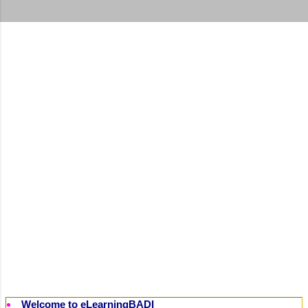
t
s
Welcome to eLearningBADI