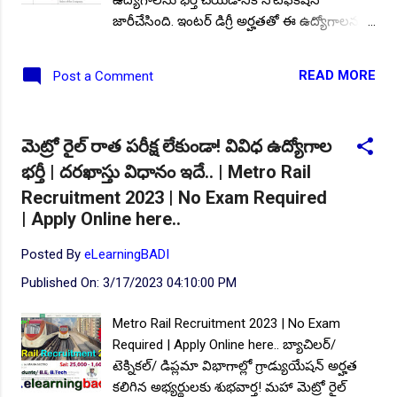
జారీచేసింది. ఇంటర్ డిగ్రీ అర్హతతో ఈ ఉద్యోగాలను
భర్తీ చేయనుంది. నోటిఫికేషన్ ప్రకారం అర్హత
ప్రమాణాలు కలిగిన అభ్యర్థులు ఈ ఉద్యోగాలకు
READ MORE
Post a Comment
ఆన్లైన్ దరఖాస్తులను 20.04.2023 నాటికి
సమర్పించవచ్చు.. ఎలాంటి రాతపరీక్ష లేకుండా!
కేవలం ఇంటర్వ్యూలు నిర్వహించి భర్తీ
మెట్రో రైల్ రాత పరీక్ష లేకుండా! వివిధ ఉద్యోగాల
చేయనున్నారు. ఆసక్తి కలిగిన అభ్యర్థుల కోసం
భర్తీ | దరఖాస్తు విధానం ఇదే.. | Metro Rail
నోటిఫికేషన్ పూర్తి వివరాలు దిగువన. ఖాళీల
వివరాలు: మొత్తం ఖాళీల సంఖ్య :: 26 విభాగాల
Recruitment 2023 | No Exam Required
వారీగా ఖాళీల వివరాలు: డిప్యూటీ చీఫ్ ఫైర్ ఆఫీసర్
| Apply Online here..
- 01, ఫైర్ మెన్ - 25. ఇంటర్ తో జూనియర్
Posted By
eLearningBADI
అసిస్టెంట్ ఉద్యోగాలు | అనుభవం అవసరం లేదు |
దరఖాస్తు చేశారా?. విద్యార్హత: ప్రభుత్వ గుర్తింపు
Published On:
3/17/2023 04:10:00 PM
పొందిన బోర్డ్/ యూనివర్సిటీ/ ఇన్స్టిట్యూట్ నుండి..
పోస్టులను అనుసరించి బీఎస్సీ (ఫైర్ సేఫ్టీ)/
Metro Rail Recruitment 2023 | No Exam
ఇంటర్మీడియట్ ఉత్తీర్ణతతో ఫైర్ సేఫ్టీ ట్రైనింగ్
Required | Apply Online here.. బ్యాచిలర్/
సర్టిఫికెట్ కలిగి ఉండాలి. సంబంధిత విభాగంలో
టెక్నికల్/ డిప్లమా విభాగాల్లో గ్రాడ్యుయేషన్ అర్హత
అనుభవం కలిగిన వారికి ప్రాధాన్యత ఉంటుంది.
కలిగిన అభ్యర్థులకు శుభవార్త! మహా మెట్రో రైల్