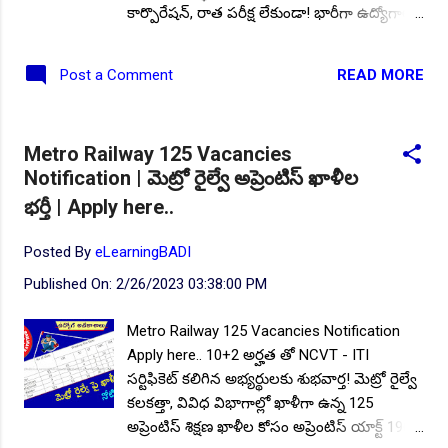
వయోపరిమితి: దరఖాస్తు తేదీ నాటికి అభ్యర్థుల
కార్పొరేషన్, రాత పరీక్ష లేకుండా! భారీగా ఉద్యోగాల
వయస్స...
భర్తీ. నోటిఫికేషన్ ప్రకారం అర్హత ప్రమాణాలు కలిగిన
భారతీయ అభ్యర్థులు ఈ ఉద్యోగాలకు దరఖాస్తు
READ MORE
Post a Comment
చేయవచ్చు.. ఆన్లైన్ దరఖాస్తు ప్రక్రియ ఇప్పటికే
ప్రారంభమైంది, త్వరలో ముగియనుంది.. ఈ
నోటిఫికేషన్ యొక్క పూర్తి ముఖ్య సమాచారం
Metro Railway 125 Vacancies
ఇక్కడ.. భారత ప్రభుత్వానికి చెందిన మహారాష్ట్ర
Notification | మెట్రో రైల్వే అప్రెంటిస్ ఖాళీల
మెట్రో రైల్ కార్పొరేషన్ లిమిటెడ్ వివిధ విభాగాల్లో
భర్తీ | Apply here..
ఖాళీల భర్తీకి కాంట్రాక్ట్/ డిప్యూటేషన్ 5 సంవత్సరాల
ఒప్పంద ప్రాతిపదికన నియామకాలు
Posted By
eLearningBADI
నిర్వహించడానికి అధికారికంగా నోటిఫికేషన్ జారీ
చేసింది. ఎంపికైన అభ్యర్థులు నాగపూర్, పుణె, నవి
Published On:
2/26/2023 03:38:00 PM
ముంబై, మెట్రో రైల్ ప్రాజెక్టు లో విధులు నిర్వర్తించాల్సి
ఉంటుంది. ఏదైనా విభాగంలో గ్రాడ్యుయేషన్/ BE/
Metro Railway 125 Vacancies Notification
BTech కలిగిన అభ్యర్థులు ఈ ఉద్యోగాలకు ఆన్లైన్లో
Apply here.. 10+2 అర్హత తో NCVT - ITI
దరఖాస్తులు సమర్పించవచ్చు.. ఇంటర్వ్యూలకు
సర్టిఫికెట్ కలిగిన అభ్యర్థులకు శుభవార్త! మెట్రో రైల్వే
హాజరై పోస్టులను సొంతం చేసుకోవచ్చు.. ఖాళీల
కలకత్తా, వివిధ విభాగాల్లో ఖాళీగా ఉన్న 125
వివరాలు: మొత్తం ఖాళీల సంఖ్య :: 33 . విభాగాల
అప్రెంటిస్ శిక్షణ ఖాళీల కోసం అప్రెంటిస్ యాక్ట్ 1961
వారీగా ఖాళీల వివరాలు: జా...