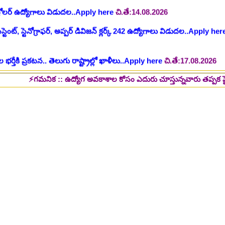
 భర్తీకి ప్రకటన.. తెలుగు రాష్ట్రాల్లో ఖాళీలు..Apply here
చి.తే:17.08.2026
టుల భర్తీ..Apply here
చి.తే:17.08.2026
లు: రాత పరీక్ష లేకుండా! 200 ఖాళీల భర్తీ..Apply here
చి.తే:19.08.2026
గమనిక :: ఉద్యోగ అవకాశాల కోసం ఎదురు చూస్తున్నవారు తప్పక పై లింక్స్ మీద క
్ష లేకుండా! ఉద్యోగాల భర్తీ..Apply here
చి.తే:19.08.2026
5 పోస్టుల భర్తీ..Apply here
చి.తే:26.08.2026
ప్పర్ డివిజన్ క్లర్క్, లోయర్ డివిజన్ క్లర్క్ పోస్టులు విడుదల..Apply here
భర్తీకి నోటిఫికేషన్ ..Apply here
గ్, ఇతర స్టాప్ ఉద్యోగాల భర్తీ..Apply here
్టర్ తయారీ కంపెనీ 800 కు పైగా ఉద్యోగాల భర్తీ ..Apply here
 2025-26..Download here