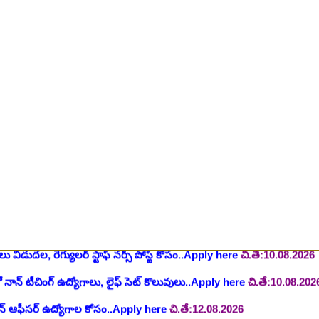
ింగ్ స్టాఫ్ పోస్టుల భర్తీ..Apply here
చి.తే:26.07.2026
ీషియన్, సెక్యూరిటీ, అకౌంటెంట్, వివిధ మెడికల్ స్టాప్ విభాగాల్లో శాశ్వత ఉద్యోగ
యాంక్ 338 అసిస్టెంట్ ఉద్యోగాలు..Apply here
చి.తే:07.08.2026
టిఫికేషన్, 1853 పోస్టుల కోసం..Apply here
చి.తే:07.08.2026
హాస్పిటల్ లో 67 నాన్-పారామెడికల్ ఉద్యోగాలు విడుదల..Apply here
చి.తే:1
ాలు విడుదల, రెగ్యులర్ స్టాఫ్ నర్స్ పోస్ట్ కోసం..Apply here
చి.తే:10.08.2026
లో నాన్ టీచింగ్ ఉద్యోగాలు, లైఫ్ సెట్ కొలువులు..Apply here
చి.తే:10.08.202
షన్ ఆఫీసర్ ఉద్యోగాల కోసం..Apply here
చి.తే:12.08.2026
ంట్రోలర్ ఉద్యోగాలు విడుదల..Apply here
చి.తే:14.08.2026
ంట్, స్టెనోగ్రాఫర్, అప్పర్ డివిజన్ క్లర్క్ 242 ఉద్యోగాలు విడుదల..Apply her