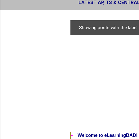
LATEST AP, TS & CENTRA
RESULTS
Showing posts with the label
P
o
s
t
s
Welcome to eLearningBADI