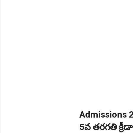
NEW!
🎉 స్కిల్ యూనివర్సిటీ తెల
NEW!
🎉 టెన్త్ తర్వాత ఏం చేయాల
Daily 10 G.K MCQ Practice 
Admissions 202
5వ తరగతి క్రీడ