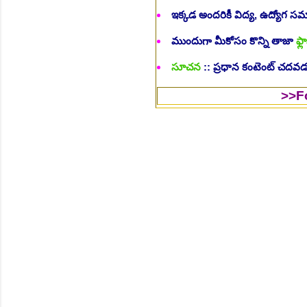
ఇక్కడ అందరికీ విద్య, ఉద్యోగ 
ముందుగా మీకోసం కొన్ని తాజా
ఫ్లా
సూచన
:: ప్రధాన కంటెంట్ చదవడం
>>Follow Us 