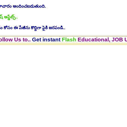
సమాచారం అందించబడుతుంది.
ష్ అప్డేట్స్..
 కోసం ఈ పేజీను కొద్దిగా పైకి జరపండి..
to..
Get instant
Flash
Educational, JOB Updates.