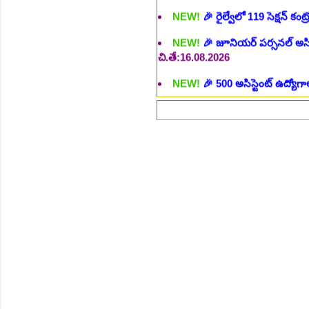
చి.తే:16.08.2026
NEW!
🎉 500 అసిస్టెంట్ ఉద్యోగాల
NEW!
🎉 అసిస్టెంట్ డైరెక్టర్ పోస్
NEW!
🎉 ఐటిఐ తో ఉద్యోగ అవకాశా
⚡
NEW!
🎉 రైల్వేలో 6777 రాత పరీక
NEW!
🎉 రాత పరీక్ష లేకుండా! 68
NEW!
🎉 గ్రామీణ సోషల్ వర్కర్, అ
చి.తే:09.09.2026
NEW!
🎉 Hyd మెట్రోలో ఉద్యోగాల 
NEW!
🎉 800 టీచింగ్, నాన్ టీచిం
NEW!
🎉 తెలంగాణ మహీంద్రా ట్రాక
NEW!
🎉 Abhyasa Deepikalu