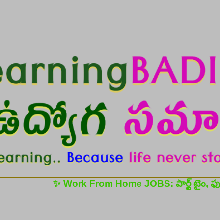
Skip to main content
✨ Work From Home JOBS: పార్ట్ టైం, ఫుల్ టైం ఉద్