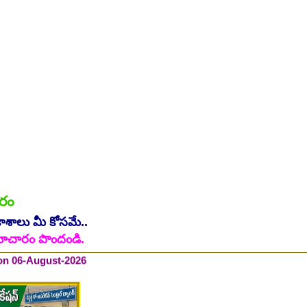
ారం
 on 06-August-2026
కాశాలు మీ కోసమే..
ి సమాచారం పొందండి.