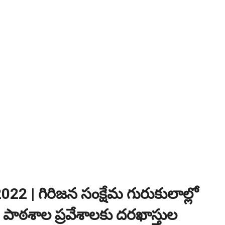
ంగాణ 100% కొలువు గ్యారెంటీ కోర్సుల్లో ప్రవేశాలు..Apply here
ి? విద్యార్థుల కోసం ఎడ్యుకేషన్ బోర్డ్ కెరియర్ బుక్...Download here
:
NEW!
పోటీ పరీక్షల ప్రత్యేకం All Type of MCQ Bit Bank..
2 | గిరిజన సంక్షేమ గురుకులాల్లో
ా పాఠశాల ప్రవేశాలకు దరఖాస్తుల