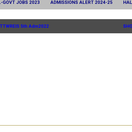
L-GOVT JOBS 2023
ADMISSIONS ALERT 2024-25
HAL
 2024
SCHOLARSHIP ALERT 2025-26
MORE…
G.
TTWREIS 5th Adm2022
SHO