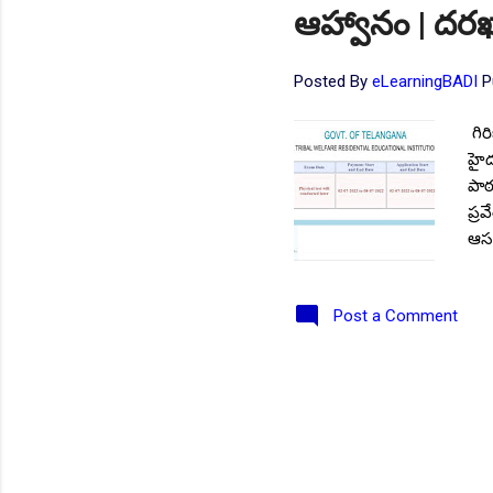
ఆహ్వానం | దరఖా
Posted By
eLearningBADI
P
గిర
హైద
పాఠ
ప్ర
ఆసక
విద
ప్ర
Post a Comment
చదు
తెలి
శిక
పూర
మొద
పర్మ