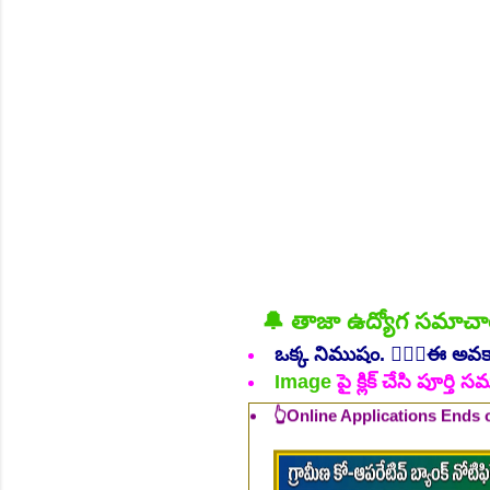
NEW!
🔔 తాజా ఉద్యోగ సమాచ
👆Online Applications Ends
ఒక్క నిముషం. 💁🏻‍♂️ఈ అవ
Image
పై క్లిక్ చేసి పూర్త