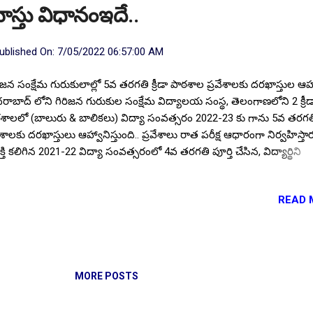
స్తు విధానంఇదే..
ublished On:
7/05/2022 06:57:00 AM
ిజన సంక్షేమ గురుకులాల్లో 5వ తరగతి క్రీడా పాఠశాల ప్రవేశాలకు దరఖాస్తుల ఆహ
రాబాద్ లోని గిరిజన గురుకుల సంక్షేమ విద్యాలయ సంస్థ, తెలంగాణలోని 2 క్రీడ
శాలలో (బాలురు & బాలికలు) విద్యా సంవత్సరం 2022-23 కు గాను 5వ తరగత
వేశాలకు దరఖాస్తులు ఆహ్వానిస్తుంది.. ప్రవేశాలు రాత పరీక్ష ఆధారంగా నిర్వహిస్తార
్తి కలిగిన 2021-22 విద్యా సంవత్సరంలో 4వ తరగతి పూర్తి చేసిన, విద్యార్థిని
్యార్థులు దరఖాస్తులు చేయవచ్చు.. దరఖాస్తు ప్రక్రియ ఈనెల 2వ తేదీ నుండి
ారంభమైంది దరఖాస్తులకు జూలై 8 చివరి తేదీగా నిర్ణయించారు. ప్రస్తుతం 5వ తర
READ 
వుతున్న విద్యార్థిని విద్యార్థులు ఈ అవకాశాన్ని కోవాలని మన వెబ్ సైట్ ద్వారా
యపరుస్తున్నాను.. ఈ విద్యా సంస్థల్లో విద్యార్థుల అభివృద్ధికి తగ్గట్లుగా ప్రత్యేక క్ర
్షణ మరియు అక్కడే విద్యాభ్యాసం అందించడం జరుగుతుంది.. ఈ నోటిఫికేషన్ య
్తి వివరాలు అయిన ఖాళీల వివరాలు, దరఖాస్తు విధానం, ఎంపిక విధానం, సీట్ల 
లగు పూర్తి వివరాలు మీకోసం. JOB Alert 2022 | 10పాస్ తో 1178 ప్రభుత్వం
MORE POSTS
ినెంట్ ఉద్యోగాల భర్తీకి భారీ ప్రకటన | దరఖాస్తులకు కొద్ది ర...