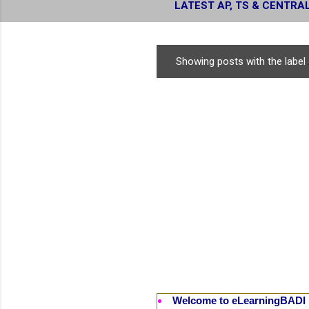
LATEST AP, TS & CENTRA
RESULTS
Showing posts with the label
P
o
s
t
s
Welcome to eLearningBADI