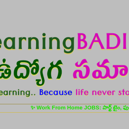
Skip to main content
✨ Work From Home JOBS: పార్ట్ టైం, ఫుల్ టైం ఉద్