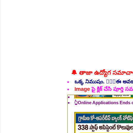
NEW!
🔔 తాజా ఉద్యోగ సమాచ
ఒక్క నిముషం. 💁🏻‍♂️ఈ అవ
👆Online Applications Ends
Image
పై క్లిక్ చేసి పూర్త