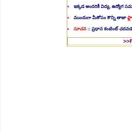
ఇక్కడ అందరికీ విద్య, ఉద్యోగ 
ముందుగా మీకోసం కొన్ని తాజా
ఫ్లా
సూచన
:: ప్రధాన కంటెంట్ చదవడం
>>Follow Us