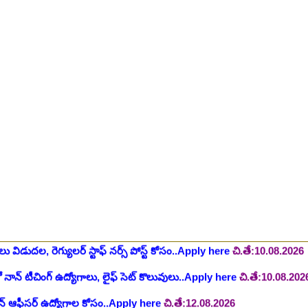
ింగ్ స్టాఫ్ పోస్టుల భర్తీ..Apply here
చి.తే:26.07.2026
ీషియన్, సెక్యూరిటీ, అకౌంటెంట్, వివిధ మెడికల్ స్టాప్ విభాగాల్లో శాశ్వత ఉద్యోగ
యాంక్ 338 అసిస్టెంట్ ఉద్యోగాలు..Apply here
చి.తే:07.08.2026
టిఫికేషన్, 1853 పోస్టుల కోసం..Apply here
చి.తే:07.08.2026
హాస్పిటల్ లో 67 నాన్-పారామెడికల్ ఉద్యోగాలు విడుదల..Apply here
చి.తే:1
ాలు విడుదల, రెగ్యులర్ స్టాఫ్ నర్స్ పోస్ట్ కోసం..Apply here
చి.తే:10.08.2026
లో నాన్ టీచింగ్ ఉద్యోగాలు, లైఫ్ సెట్ కొలువులు..Apply here
చి.తే:10.08.202
షన్ ఆఫీసర్ ఉద్యోగాల కోసం..Apply here
చి.తే:12.08.2026
ంట్రోలర్ ఉద్యోగాలు విడుదల..Apply here
చి.తే:14.08.2026
ంట్, స్టెనోగ్రాఫర్, అప్పర్ డివిజన్ క్లర్క్ 242 ఉద్యోగాలు విడుదల..Apply her