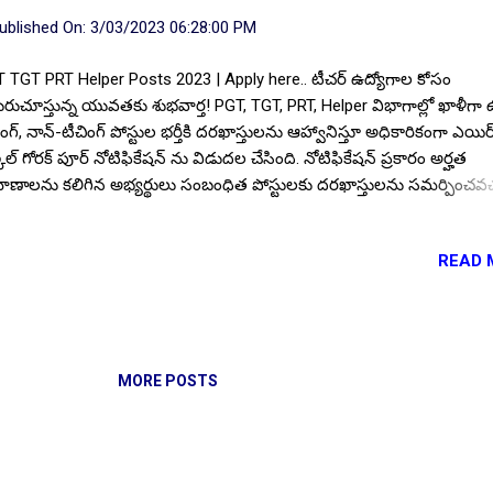
ublished On:
3/03/2023 06:28:00 PM
 TGT PRT Helper Posts 2023 | Apply here.. టీచర్ ఉద్యోగాల కోసం
రుచూస్తున్న యువతకు శుభవార్త! PGT, TGT, PRT, Helper విభాగాల్లో ఖాళీగా 
ింగ్, నాన్-టీచింగ్ పోస్టుల భర్తీకి దరఖాస్తులను ఆహ్వానిస్తూ అధికారికంగా ఎయిర్
ూల్ గోరక్ పూర్ నోటిఫికేషన్ ను విడుదల చేసింది. నోటిఫికేషన్ ప్రకారం అర్హత
మాణాలను కలిగిన అభ్యర్థులు సంబంధిత పోస్టులకు దరఖాస్తులను సమర్పించవచ్
్రీనింగ్/ డెమో/ ఇంటర్వ్యూలు నిర్వహించి ఎంపికలు చేపడుతున్న ఈ బోధన, బో
యోగాలకు ఆఫ్లైన్ దరఖాస్తులను 20.03.2023 వరకు లేదా అంతకంటే ముందుగా
READ 
్పించవచ్చు. దరఖాస్తులు చేయబోయే అభ్యర్థులు అధికారిక వెబ్ సైట్ ను సందర్శ
ా దిగువన ఉన్న లింక్ పై క్లిక్ చేసి నేరుగా దరఖాస్తులు చేయవచ్చు.. ఇప్పటికే విద్య
్థల్లో టీచింగ్ అనుభవం ఉన్న అభ్యర్థులకు ప్రాధాన్యత వర్తిస్తుంది. ఎన్ ఫోర్స్ స్క
క్ పూర్, బోధన, బోధనేతర సిబ్బంది ఉద్యోగ నియామకాలు-2023: పోస్ట్ పేరు :: టీ
్-టీచింగ్ . నిర్వహిస్తున్న సంస్థ :: ఎయిర్ ఫోర్స్ స్కూల్ గోరక్ పూర్ . NIC 598 J
MORE POSTS
3 | Apply Online here.. పోస్టులు: ✓ టీచింగ్ విభాగంలో: PGT హ...