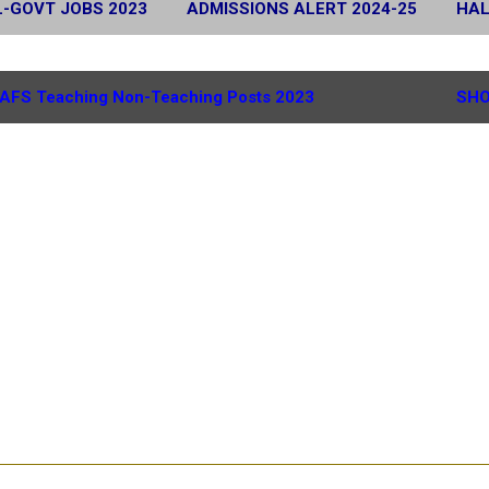
L-GOVT JOBS 2023
ADMISSIONS ALERT 2024-25
HAL
 2024
SCHOLARSHIP ALERT 2025-26
MORE…
G.
AFS Teaching Non-Teaching Posts 2023
SHO