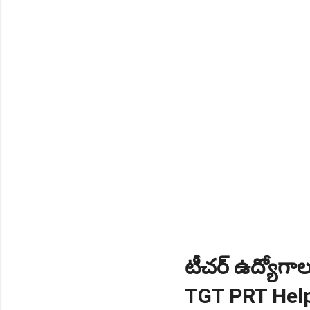
NEW!
🎉 స్కిల్ యూనివర్సిటీ తెల
NEW!
🎉 టెన్త్ తర్వాత ఏం చేయాల
Daily 10 G.K MCQ Practice 
టీచర్ ఉద్యోగాల 
TGT PRT Help