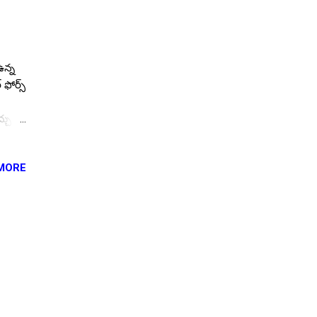
ఉన్న
 ఫోర్స్
చు.
ధనేతర
MORE
ించి
ా
ూల్
చింగ్,
OBs