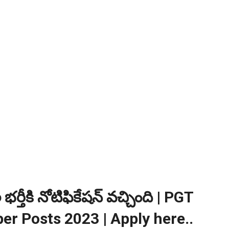
ంగాణ 100% కొలువు గ్యారెంటీ కోర్సుల్లో ప్రవేశాలు..Apply here
ి? విద్యార్థుల కోసం ఎడ్యుకేషన్ బోర్డ్ కెరియర్ బుక్...Download here
:
NEW!
పోటీ పరీక్షల ప్రత్యేకం All Type of MCQ Bit Bank..
భర్తీకి నోటిఫికేషన్ వచ్చింది | PGT
er Posts 2023 | Apply here..