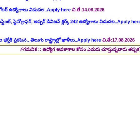
 భర్తీకి ప్రకటన.. తెలుగు రాష్ట్రాల్లో ఖాళీలు..Apply here
చి.తే:17.08.2026
టుల భర్తీ..Apply here
చి.తే:17.08.2026
లు: రాత పరీక్ష లేకుండా! 200 ఖాళీల భర్తీ..Apply here
చి.తే:19.08.2026
⚡గమనిక :: ఉద్యోగ అవకాశాల కోసం ఎదురు చూస్తున్నవారు తప్పక పై లింక్స్ మీద 
్ష లేకుండా! ఉద్యోగాల భర్తీ..Apply here
చి.తే:19.08.2026
5 పోస్టుల భర్తీ..Apply here
చి.తే:26.08.2026
ప్పర్ డివిజన్ క్లర్క్, లోయర్ డివిజన్ క్లర్క్ పోస్టులు విడుదల..Apply here
భర్తీకి నోటిఫికేషన్ ..Apply here
గ్, ఇతర స్టాప్ ఉద్యోగాల భర్తీ..Apply here
్టర్ తయారీ కంపెనీ 800 కు పైగా ఉద్యోగాల భర్తీ ..Apply here
 2025-26..Download here