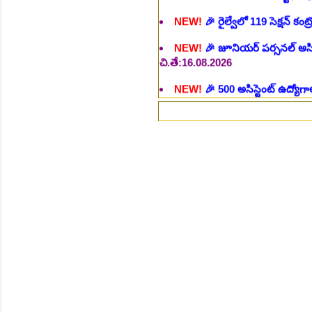
చి.తే:16.08.2026
NEW!
🎉 500 అసిస్టెంట్ ఉద్యోగాల
NEW!
🎉 అసిస్టెంట్ డైరెక్టర్ పోస్
NEW!
🎉 ఐటిఐ తో ఉద్యోగ అవకాశా
NEW!
🎉 రైల్వేలో 6777 రాత పరీక
NEW!
🎉 రాత పరీక్ష లేకుండా! 68
NEW!
🎉 గ్రామీణ సోషల్ వర్కర్, అ
చి.తే:09.09.2026
NEW!
🎉 Hyd మెట్రోలో ఉద్యోగాల 
NEW!
🎉 800 టీచింగ్, నాన్ టీచిం
NEW!
🎉 తెలంగాణ మహీంద్రా ట్రాక
NEW!
🎉 Abhyasa Deepikalu