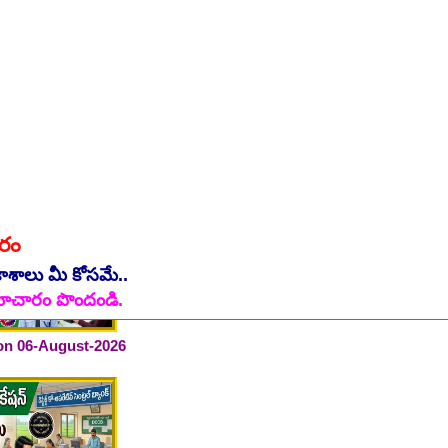
ారం
కాశాలు మీ కోసమే..
 on 06-August-2026
ి సమాచారం పొందండి.