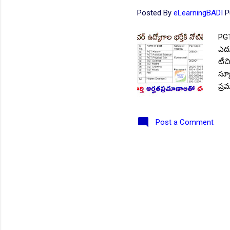
Posted By
eLearningBADI
P
PGT
ఎదు
టీచ
స్క
ప్ర
స్క
ఉద్
Post a Comment
సమర
లేద
సంస
గోర
నాన
202