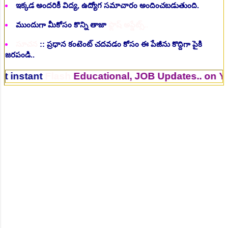
ఇక్కడ అందరికీ విద్య, ఉద్యోగ సమాచారం అందించబడుతుంది.
ముందుగా మీకోసం కొన్ని తాజా
ఫ్లాష్ అప్డేట్స్..
సూచన
:: ప్రధాన కంటెంట్ చదవడం కోసం ఈ పేజీను కొద్దిగా పైకి
జరపండి..
nt
Flash
Educational, JOB Updates.. on Your Mob