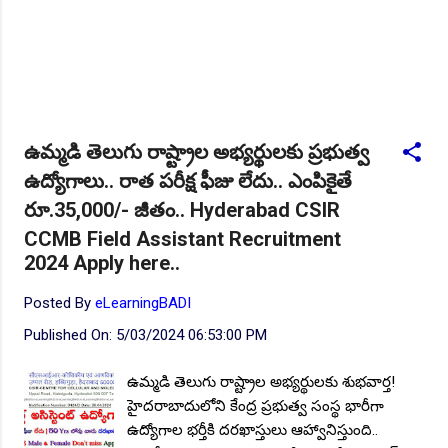
ఉమ్మడి తెలుగు రాష్ట్రాల అభ్యర్థులకు ప్రభుత్వ
ఉద్యోగాలు.. రాత పరీక్ష ఫీజు లేదు.. ఎంపికైతే
రూ.35,000/- జీతం.. Hyderabad CSIR
CCMB Field Assistant Recruitment
2024 Apply here..
Posted By
eLearningBADI
Published On:
5/03/2024 06:53:00 PM
ఉమ్మడి తెలుగు రాష్ట్రాల అభ్యర్థులకు శుభవార్త!
హైదరాబాదులోని కేంద్ర ప్రభుత్వ సంస్థ భారీగా
ఉద్యోగాల భర్తీకి దరఖాస్తులు ఆహ్వానిస్తుంది..