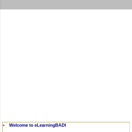
t
s
Welcome to eLearningBADI