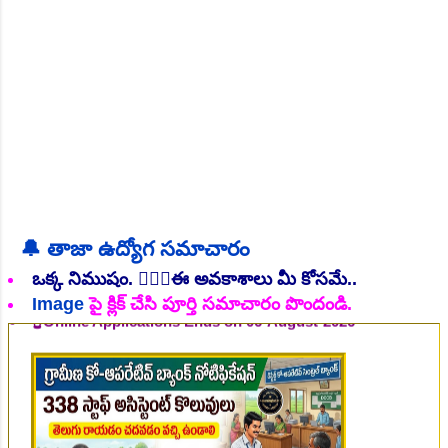
NEW!
🔔 తాజా ఉద్యోగ సమాచారం
👆Online Applications Ends on 06-August-2026
ఒక్క నిముషం. 💁🏻‍♂️ఈ అవకాశాలు మీ కోసమే..
Image
పై క్లిక్ చేసి పూర్తి సమాచారం పొందండి.