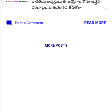
భారతీయ అభ్యర్థులు ఈ ఉద్యోగాల కోసం ఆన్లైన్
దరఖాస్తులను ఈనెల 6వ తేదీలోగా
సమర్పించుకోవాలి. హైదరాబాదులోని భారత
ప్రభుత్వ సైన్స్ మరియు టెక్నాలజీ మంత్రిత్వ శాఖకు
READ MORE
Post a Comment
చెందిన కౌన్సిల్ ఆఫ్ సైంటిఫిక్ & ఇండస్ట్రియల్
రీసెర్చ్ (CSIR), సెంటర్ ఫర్ సెల్యులార్ &
మాలిక్యులర్ బయాలజీ, వివిధ విభాగాల్లో ఖాళీగా
ఉన్న కాంట్రాక్ట్ ఉద్యోగాల భర్తీకి ఆన్లైన్ దరఖాస్తులు
MORE POSTS
ఆహ్వానిస్తూ నోటిఫికేషన్ నెంబర్: 0424/D Date:
26.04.2024. విడుదల చేసింది. ఆసక్తి కలిగిన
అభ్యర్థులు వెంటనే క్రింద కనిపిస్తున్న " ఇప్పుడే
దరఖాస్తుల సమర్పించడానికి ఇక్కడ క్లిక్ చేయండి ",
లింక్ పై క్లిక్ చేసే దరఖాస్తు సమర్పించండి . ఈ
నోటిఫికేషన్ యొక్క పూర్తి ముఖ్య సమాచారం,
పోస్టుల వివరాలు, ముఖ్య తేదీలు మొదలగునవి
మీకోసమే ఇక్కడ. పోస్టుల వివరాలు : మొత్తం
పోస్టుల సంఖ్య :: 13 . పోస్టుల వారీగా ఖాళీలు : ఫీల్డ్
అసిస్టెంట్ - 02, ప్రాజెక్ట్ అసోసియేట్ -I - 04, ప్రాజెక్ట్
అసోసియేట్ - II - 01, ప్రాజెక్ట్ సైంటిస్ట్ - II - ...