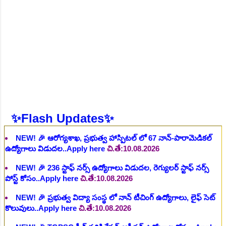
NEW!
🎉 ఆరోగ్య శాఖ నర్స్, టెక్నీషియన్, సెక్యూరిటీ, అకౌంటెంట్,
వివిధ మెడికల్ స్టాప్ విభాగాల్లో శాశ్వత ఉద్యోగాల భర్తీ..Apply here
చి.తే:06.08.2026
NEW!
🎉 గ్రామీణ కో-ఆపరేటివ్ బ్యాంక్ 338 అసిస్టెంట్
ఉద్యోగాలు..Apply here
చి.తే:07.08.2026
NEW!
🎉 భారతీయ రైల్వే భారీ నోటిఫికేషన్, 1853 పోస్టుల
కోసం..Apply here
చి.తే:07.08.2026
NEW!
🎉 ఆరోగ్యశాఖ, ప్రభుత్వ హాస్పిటల్ లో 67 నాన్-పారామెడికల్
✨Flash Updates✨
ఉద్యోగాలు విడుదల..Apply here
చి.తే:10.08.2026
NEW!
🎉 236 స్టాఫ్ నర్స్ ఉద్యోగాలు విడుదల, రెగ్యులర్ స్టాఫ్ నర్స్
పోస్ట్ కోసం..Apply here
చి.తే:10.08.2026
NEW!
🎉 ప్రభుత్వ విద్యా సంస్థ లో నాన్ టీచింగ్ ఉద్యోగాలు, లైఫ్ సెట్
కొలువులు..Apply here
చి.తే:10.08.2026
NEW!
🎉 TGPSC సీడ్ సర్టిఫికేషన్ ఆఫీసర్ ఉద్యోగాల కోసం..Apply
here
చి.తే:12.08.2026
NEW!
🎉 రైల్వేలో 119 సెక్షన్ కంట్రోలర్ ఉద్యోగాలు విడుదల..Apply