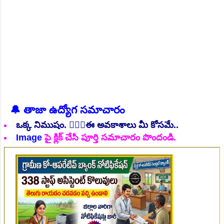
🔔 తాజా ఉద్యోగ సమాచారం
👆Online Applications Ends on 06-August-2026
ఒక్క నిముషం. 💁🏻‍♂️ఈ అవకాశాలు మీ కోసమే..
Image
పై క్లిక్ చేసి పూర్తి సమాచారం పొందండి.