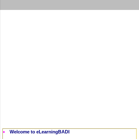
t
s
Welcome to eLearningBADI