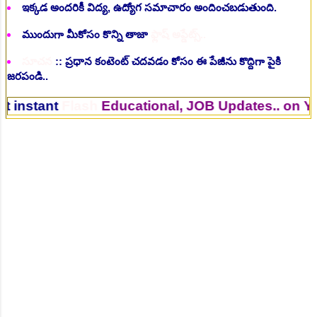
ఇక్కడ అందరికీ విద్య, ఉద్యోగ సమాచారం అందించబడుతుంది.
ముందుగా మీకోసం కొన్ని తాజా
ఫ్లాష్ అప్డేట్స్..
సూచన
:: ప్రధాన కంటెంట్ చదవడం కోసం ఈ పేజీను కొద్దిగా పైకి
జరపండి..
ant
Flash
Educational, JOB Updates.. on Your Mo