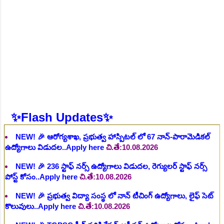
NEW!
🎉 ఆరోగ్య శాఖ నర్స్, టెక్నీషియన్, సెక్యూరిటీ, అకౌంటెంట్,
వివిధ మెడికల్ స్టాప్ విభాగాల్లో శాశ్వత ఉద్యోగాల భర్తీ..Apply here
చి.తే:06.08.2026
NEW!
🎉 గ్రామీణ కో-ఆపరేటివ్ బ్యాంక్ 338 అసిస్టెంట్
ఉద్యోగాలు..Apply here
చి.తే:07.08.2026
NEW!
🎉 భారతీయ రైల్వే భారీ నోటిఫికేషన్, 1853 పోస్టుల
కోసం..Apply here
చి.తే:07.08.2026
NEW!
🎉 ఆరోగ్యశాఖ, ప్రభుత్వ హాస్పిటల్ లో 67 నాన్-పారామెడికల్
✨Flash Updates✨
ఉద్యోగాలు విడుదల..Apply here
చి.తే:10.08.2026
NEW!
🎉 236 స్టాఫ్ నర్స్ ఉద్యోగాలు విడుదల, రెగ్యులర్ స్టాఫ్ నర్స్
పోస్ట్ కోసం..Apply here
చి.తే:10.08.2026
NEW!
🎉 ప్రభుత్వ విద్యా సంస్థ లో నాన్ టీచింగ్ ఉద్యోగాలు, లైఫ్ సెట్
కొలువులు..Apply here
చి.తే:10.08.2026
NEW!
🎉 TGPSC సీడ్ సర్టిఫికేషన్ ఆఫీసర్ ఉద్యోగాల కోసం..Apply
here
చి.తే:12.08.2026