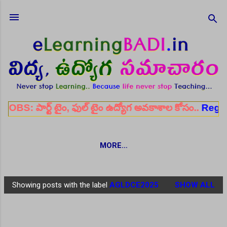
Skip to main content
ట్ టైం, ఫుల్ టైం ఉద్యోగ అవకాశాల కోసం..
Register he
MORE…
Showing posts with the label
AGLDCE2025
SHOW ALL
P
o
s