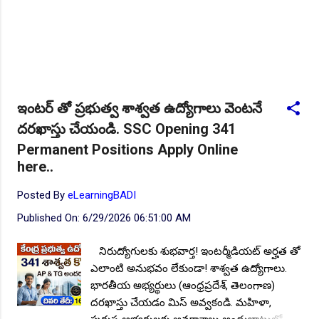
ఇంటర్ తో ప్రభుత్వ శాశ్వత ఉద్యోగాలు వెంటనే
దరఖాస్తు చేయండి. SSC Opening 341
Permanent Positions Apply Online
here..
Posted By
eLearningBADI
Published On:
6/29/2026 06:51:00 AM
నిరుద్యోగులకు శుభవార్త! ఇంటర్మీడియట్ అర్హత తో
ఎలాంటి అనుభవం లేకుండా! శాశ్వత ఉద్యోగాలు.
భారతీయ అభ్యర్థులు (ఆంధ్రప్రదేశ్, తెలంగాణ)
దరఖాస్తు చేయడం మిస్ అవ్వకండి. మహిళా,