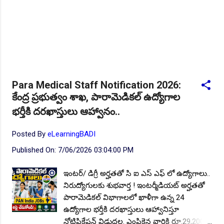
Para Medical Staff Notification 2026:
కేంద్ర ప్రభుత్వం శాఖ, పారామెడికల్ ఉద్యోగాల
భర్తీకి దరఖాస్తులు ఆహ్వానం..
Posted By
eLearningBADI
Published On:
7/06/2026 03:04:00 PM
ఇంటర్/ డిగ్రీ అర్హతతో సి ఐ ఎస్ ఎఫ్ లో ఉద్యోగాలు..
నిరుద్యోగులకు శుభవార్త ! ఇంటర్మీడియట్ అర్హతతో
పారామెడికల్ విభాగాలలో ఖాళీగా ఉన్న 24
ఉద్యోగాల భర్తీకి దరఖాస్తులు ఆహ్వానిస్తూ
నోటిఫికేషన్ విడుదల. ఎంపికైన వారికి రూ.29,200/-