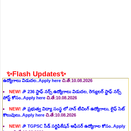
NEW!
🎉 ఆరోగ్య శాఖ నర్స్, టెక్నీషియన్, సెక్యూరిటీ, అకౌంటెంట్,
వివిధ మెడికల్ స్టాప్ విభాగాల్లో శాశ్వత ఉద్యోగాల భర్తీ..Apply here
చి.తే:06.08.2026
NEW!
🎉 గ్రామీణ కో-ఆపరేటివ్ బ్యాంక్ 338 అసిస్టెంట్
ఉద్యోగాలు..Apply here
చి.తే:07.08.2026
NEW!
🎉 భారతీయ రైల్వే భారీ నోటిఫికేషన్, 1853 పోస్టుల
కోసం..Apply here
చి.తే:07.08.2026
NEW!
🎉 ఆరోగ్యశాఖ, ప్రభుత్వ హాస్పిటల్ లో 67 నాన్-పారామెడికల్
ఉద్యోగాలు విడుదల..Apply here
చి.తే:10.08.2026
✨Flash Updates✨
NEW!
🎉 236 స్టాఫ్ నర్స్ ఉద్యోగాలు విడుదల, రెగ్యులర్ స్టాఫ్ నర్స్
పోస్ట్ కోసం..Apply here
చి.తే:10.08.2026
NEW!
🎉 ప్రభుత్వ విద్యా సంస్థ లో నాన్ టీచింగ్ ఉద్యోగాలు, లైఫ్ సెట్
కొలువులు..Apply here
చి.తే:10.08.2026
NEW!
🎉 TGPSC సీడ్ సర్టిఫికేషన్ ఆఫీసర్ ఉద్యోగాల కోసం..Apply
here
చి.తే:12.08.2026
NEW!
🎉 రైల్వేలో 119 సెక్షన్ కంట్రోలర్ ఉద్యోగాలు విడుదల..Apply