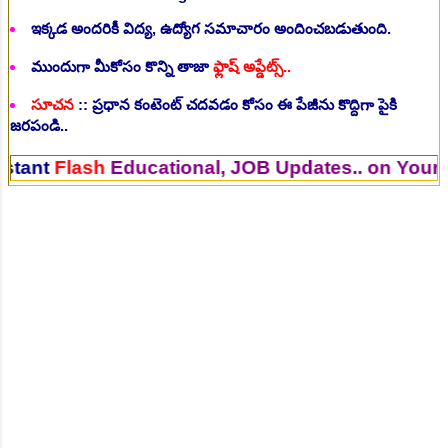
ఇక్కడ అందరికీ విద్య, ఉద్యోగ సమాచారం అందించబడుతుంది.
ముందుగా మీకోసం కొన్ని తాజా
ఫ్లాష్ అప్డేట్స్..
సూచన
:: ప్రధాన కంటెంట్ చదవడం కోసం ఈ పేజీను కొద్దిగా పైకి
జరపండి..
lash
Educational, JOB Updates.. on Your Mobil