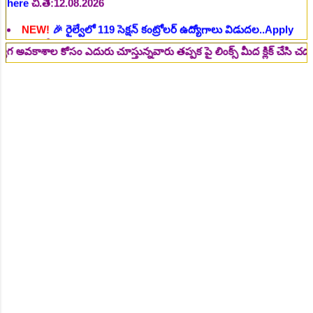
here
చి.తే:14.08.2026
NEW!
🎉 జూనియర్ పర్సనల్ అసిస్టెంట్, స్టెనోగ్రాఫర్, అప్పర్ డివిజన్
క్లర్క్ 242 ఉద్యోగాలు విడుదల..Apply here
చి.తే:16.08.2026
ల కోసం ఎదురు చూస్తున్నవారు తప్పక పై లింక్స్ మీద క్లిక్ చేసి చదవండి.. 👆
NEW!
🎉 500 అసిస్టెంట్ ఉద్యోగాల భర్తీకి ప్రకటన.. తెలుగు రాష్ట్రాల్లో
ఖాళీలు..Apply here
చి.తే:17.08.2026
NEW!
🎉 అసిస్టెంట్ డైరెక్టర్ పోస్టుల భర్తీ..Apply here
చి.తే:17.08.2026
NEW!
🎉 ఐటిఐ తో ఉద్యోగ అవకాశాలు: రాత పరీక్ష లేకుండా! 200
ఖాళీల భర్తీ..Apply here
చి.తే:19.08.2026
NEW!
🎉 రైల్వేలో 6777 రాత పరీక్ష లేకుండా! ఉద్యోగాల భర్తీ..Apply
here
చి.తే:19.08.2026
NEW!
🎉 రాత పరీక్ష లేకుండా! 685 పోస్టుల భర్తీ..Apply here
చి.తే:26.08.2026
NEW!
🎉 గ్రామీణ సోషల్ వర్కర్, అప్పర్ డివిజన్ క్లర్క్, లోయర్ డివిజన్
క్లర్క్ పోస్టులు విడుదల..Apply here
చి.తే:09.09.2026