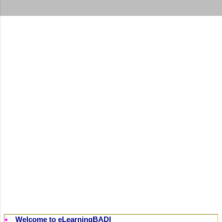
t
s
Welcome to eLearningBADI