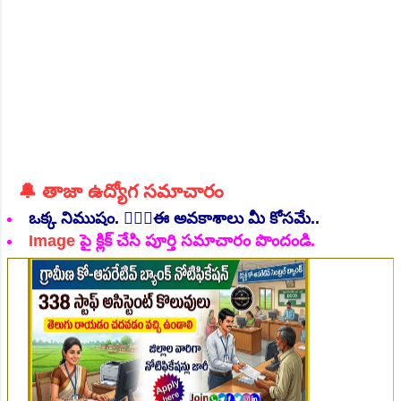
👆Online Applications Ends on 06-August-2026
🔔 తాజా ఉద్యోగ సమాచారం
ఒక్క నిముషం. 💁🏻‍♂️ఈ అవకాశాలు మీ కోసమే..
Image
పై క్లిక్ చేసి పూర్తి సమాచారం పొందండి.
👆Online Applications Ends on 07-August-2026