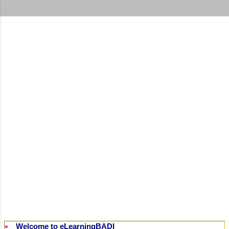
t
s
Welcome to eLearningBADI