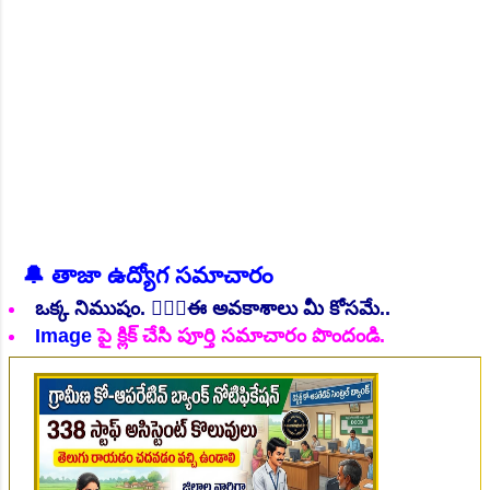
అభ్యర్థులకు దర...
NEW!
🔔 తాజా ఉద్యోగ సమాచారం
👆Online Applications Ends on 06-August-2026
ఒక్క నిముషం. 💁🏻‍♂️ఈ అవకాశాలు మీ కోసమే..
Image
పై క్లిక్ చేసి పూర్తి సమాచారం పొందండి.