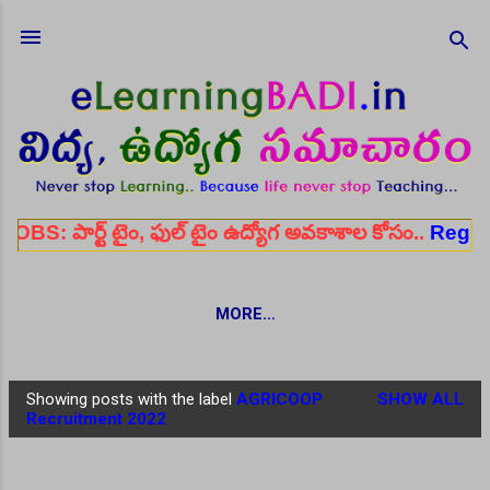
Skip to main content
్ టైం, ఫుల్ టైం ఉద్యోగ అవకాశాల కోసం..
Register her
MORE…
Showing posts with the label
AGRICOOP
SHOW ALL
P
Recruitment 2022
o
s