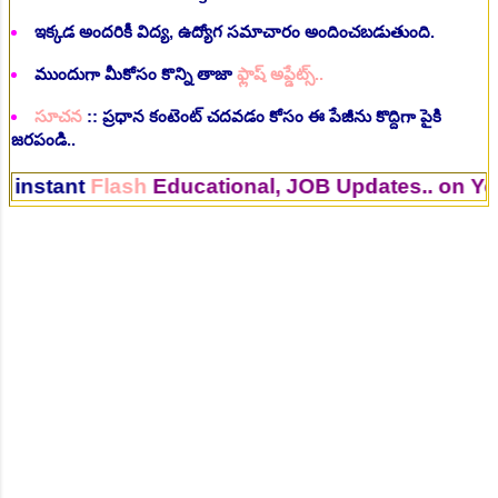
ఇక్కడ అందరికీ విద్య, ఉద్యోగ సమాచారం అందించబడుతుంది.
ముందుగా మీకోసం కొన్ని తాజా
ఫ్లాష్ అప్డేట్స్..
సూచన
:: ప్రధాన కంటెంట్ చదవడం కోసం ఈ పేజీను కొద్దిగా పైకి
జరపండి..
nt
Flash
Educational, JOB Updates.. on Your Mob