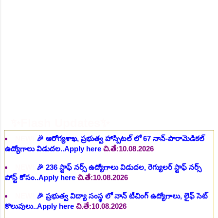
NEW!
🎉 ఆరోగ్య శాఖ నర్స్, టెక్నీషియన్, సెక్యూరిటీ, అకౌంటెంట్,
వివిధ మెడికల్ స్టాప్ విభాగాల్లో శాశ్వత ఉద్యోగాల భర్తీ..Apply here
చి.తే:06.08.2026
NEW!
🎉 గ్రామీణ కో-ఆపరేటివ్ బ్యాంక్ 338 అసిస్టెంట్
ఉద్యోగాలు..Apply here
చి.తే:07.08.2026
NEW!
🎉 భారతీయ రైల్వే భారీ నోటిఫికేషన్, 1853 పోస్టుల
కోసం..Apply here
చి.తే:07.08.2026
NEW!
🎉 ఆరోగ్యశాఖ, ప్రభుత్వ హాస్పిటల్ లో 67 నాన్-పారామెడికల్
✨Flash Updates✨
ఉద్యోగాలు విడుదల..Apply here
చి.తే:10.08.2026
NEW!
🎉 236 స్టాఫ్ నర్స్ ఉద్యోగాలు విడుదల, రెగ్యులర్ స్టాఫ్ నర్స్
పోస్ట్ కోసం..Apply here
చి.తే:10.08.2026
NEW!
🎉 ప్రభుత్వ విద్యా సంస్థ లో నాన్ టీచింగ్ ఉద్యోగాలు, లైఫ్ సెట్
కొలువులు..Apply here
చి.తే:10.08.2026
NEW!
🎉 TGPSC సీడ్ సర్టిఫికేషన్ ఆఫీసర్ ఉద్యోగాల కోసం..Apply
here
చి.తే:12.08.2026