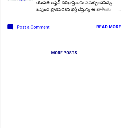
యువత ఆఫ్లైన్ దరఖాస్తులను సమర్పించవచ్చు..
ఒప్పంద ప్రాతిపదికన భర్తీ చేస్తున్న ఈ ఖాళీలకు
ఎంపికైన అభ్యర్థులకు ప్రతినెల రూ.60,000/-
రూపాయలు జీతం గా చెల్లించనుంది. ఎంపికైన
READ MORE
Post a Comment
అభ్యర్థులు కిసాన్ భవన్ న్యూఢిల్లీ నందు విధులు
నిర్వర్తించాల్సి ఉంటుంది. ఈ నోటిఫికేషన్ యొక్క
పూర్తి వివరాలు అధికార వెబ్సైట్ లింక్స్ ఇక్కడ..
ఖాళీల వివరాలు: మొత్తం ఖాళీల సంఖ్య :: 04, తప్పక
MORE POSTS
చదవండి :: వివిధ విభాగాల్లో ఖాళీగా
ఉన్న రాష్ట్రస్థాయి గ్రూప్-బి 1,225 ఉద్యోగాల భర్తీకి
నోటిఫికేషన్ విడుదల.. విద్యార్హత: ◆ ప్రభుత్వ
గుర్తింపు పొందిన యూనివర్సిటీ లేదా ఇన్స్టిట్యూట్
నుండి, ఇంటర్నేషనల్ రిలేషన్స్/ అగ్రికల్చర్/ ఎంబీఏ/
ఎకనామిక్స్ విభాగంలో మాస్టర్ డిగ్రీ అర్హత లేదా
తక్షమాన అర్హతలను కలిగి ఉండాలి. ◆ ఎంఫిల్/
పిహెచ్డి అర్హతలతో అనుభవం అవసరం. ◆
సంబంధిత విభాగంలో 2 సంవత్సరాల అనుభవం
కలిగిన వారికి ప్రాధాన్యత ఉంటుంది. వయో
పరిమితి: ఈ ఉద్యోగాలకు దరఖాస్తు చేసుకునే