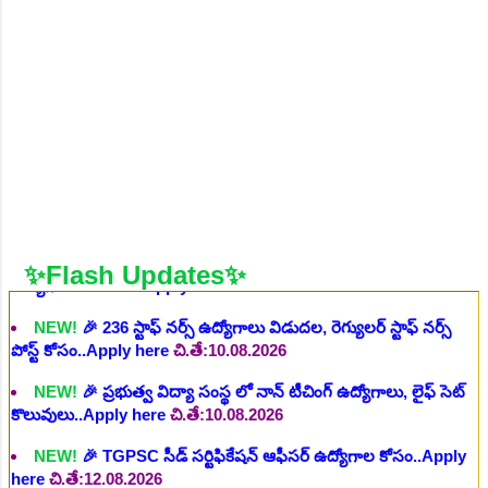
వివిధ మెడికల్ స్టాప్ విభాగాల్లో శాశ్వత ఉద్యోగాల భర్తీ..Apply here
చి.తే:06.08.2026
NEW!
🎉 గ్రామీణ కో-ఆపరేటివ్ బ్యాంక్ 338 అసిస్టెంట్
ఉద్యోగాలు..Apply here
చి.తే:07.08.2026
NEW!
🎉 భారతీయ రైల్వే భారీ నోటిఫికేషన్, 1853 పోస్టుల
కోసం..Apply here
చి.తే:07.08.2026
NEW!
🎉 ఆరోగ్యశాఖ, ప్రభుత్వ హాస్పిటల్ లో 67 నాన్-పారామెడికల్
ఉద్యోగాలు విడుదల..Apply here
చి.తే:10.08.2026
NEW!
🎉 236 స్టాఫ్ నర్స్ ఉద్యోగాలు విడుదల, రెగ్యులర్ స్టాఫ్ నర్స్
✨Flash Updates✨
పోస్ట్ కోసం..Apply here
చి.తే:10.08.2026
NEW!
🎉 ప్రభుత్వ విద్యా సంస్థ లో నాన్ టీచింగ్ ఉద్యోగాలు, లైఫ్ సెట్
కొలువులు..Apply here
చి.తే:10.08.2026
NEW!
🎉 TGPSC సీడ్ సర్టిఫికేషన్ ఆఫీసర్ ఉద్యోగాల కోసం..Apply
here
చి.తే:12.08.2026
NEW!
🎉 రైల్వేలో 119 సెక్షన్ కంట్రోలర్ ఉద్యోగాలు విడుదల..Apply
here
చి.తే:14.08.2026