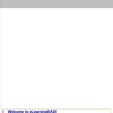
t
s
Welcome to eLearningBADI