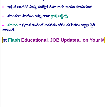
ఇక్కడ అందరికీ విద్య, ఉద్యోగ సమాచారం అందించబడుతుంది.
ముందుగా మీకోసం కొన్ని తాజా
ఫ్లాష్ అప్డేట్స్..
సూచన
:: ప్రధాన కంటెంట్ చదవడం కోసం ఈ పేజీను కొద్దిగా పైకి
జరపండి..
sh
Educational, JOB Updates.. on Your Mobile. 