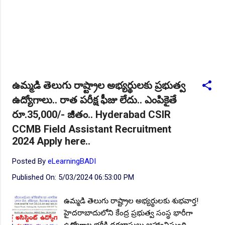
ఉమ్మడి తెలుగు రాష్ట్రాల అభ్యర్థులకు ప్రభుత్వ
ఉద్యోగాలు.. రాత పరీక్ష ఫీజు లేదు.. ఎంపికైతే
రూ.35,000/- జీతం.. Hyderabad CSIR
CCMB Field Assistant Recruitment
2024 Apply here..
Posted By
eLearningBADI
Published On:
5/03/2024 06:53:00 PM
ఉమ్మడి తెలుగు రాష్ట్రాల అభ్యర్థులకు శుభవార్త!
హైదరాబాదులోని కేంద్ర ప్రభుత్వ సంస్థ భారీగా
ఉద్యోగాల భర్తీకి దరఖాస్తులు ఆహ్వానిస్తుంది..