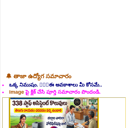
అసోసియేట్ - II - 01, ప్రాజెక్ట్ సైంటిస్ట్ - II - ...
👆Online Applications Ends on 06-August-2026
🔔 తాజా ఉద్యోగ సమాచారం
ఒక్క నిముషం. 💁🏻‍♂️ఈ అవకాశాలు మీ కోసమే..
Image
పై క్లిక్ చేసి పూర్తి సమాచారం పొందండి.