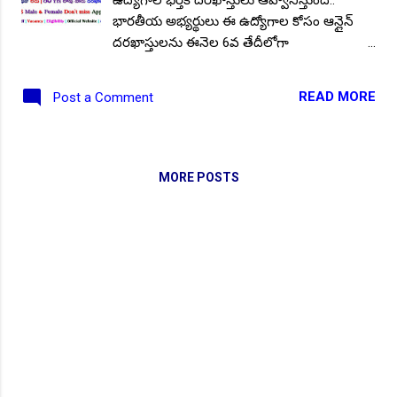
భారతీయ అభ్యర్థులు ఈ ఉద్యోగాల కోసం ఆన్లైన్
దరఖాస్తులను ఈనెల 6వ తేదీలోగా
సమర్పించుకోవాలి. హైదరాబాదులోని భారత
ప్రభుత్వ సైన్స్ మరియు టెక్నాలజీ మంత్రిత్వ శాఖకు
READ MORE
Post a Comment
చెందిన కౌన్సిల్ ఆఫ్ సైంటిఫిక్ & ఇండస్ట్రియల్
రీసెర్చ్ (CSIR), సెంటర్ ఫర్ సెల్యులార్ &
మాలిక్యులర్ బయాలజీ, వివిధ విభాగాల్లో ఖాళీగా
ఉన్న కాంట్రాక్ట్ ఉద్యోగాల భర్తీకి ఆన్లైన్ దరఖాస్తులు
MORE POSTS
ఆహ్వానిస్తూ నోటిఫికేషన్ నెంబర్: 0424/D Date:
26.04.2024. విడుదల చేసింది. ఆసక్తి కలిగిన
అభ్యర్థులు వెంటనే క్రింద కనిపిస్తున్న " ఇప్పుడే
దరఖాస్తుల సమర్పించడానికి ఇక్కడ క్లిక్ చేయండి ",
లింక్ పై క్లిక్ చేసే దరఖాస్తు సమర్పించండి . ఈ
నోటిఫికేషన్ యొక్క పూర్తి ముఖ్య సమాచారం,
పోస్టుల వివరాలు, ముఖ్య తేదీలు మొదలగునవి
మీకోసమే ఇక్కడ. పోస్టుల వివరాలు : మొత్తం
పోస్టుల సంఖ్య :: 13 . పోస్టుల వారీగా ఖాళీలు : ఫీల్డ్
అసిస్టెంట్ - 02, ప్రాజెక్ట్ అసోసియేట్ -I - 04, ప్రాజెక్ట్
NEW!