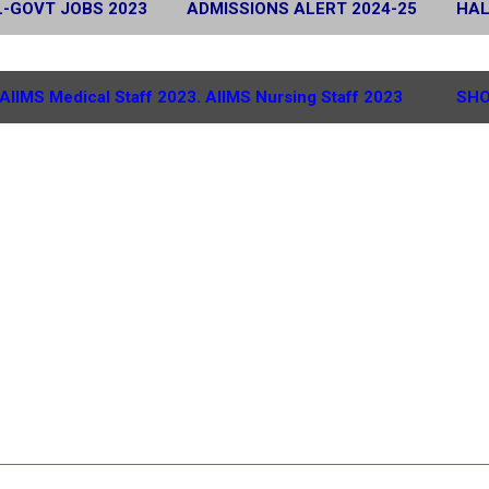
L-GOVT JOBS 2023
ADMISSIONS ALERT 2024-25
HAL
 2024
SCHOLARSHIP ALERT 2025-26
MORE…
G.
AIIMS Medical Staff 2023. AIIMS Nursing Staff 2023
SHO