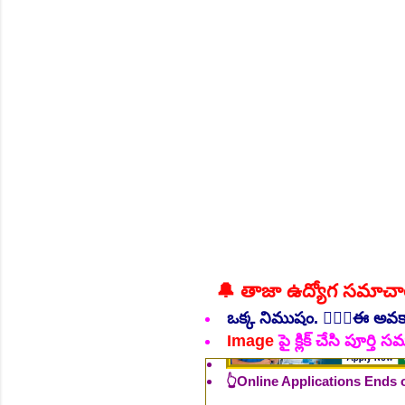
NEW!
🔔 తాజా ఉద్యోగ సమాచ
ఒక్క నిముషం. 💁🏻‍♂️ఈ అవ
👆Online Applications Ends
Image
పై క్లిక్ చేసి పూర్త