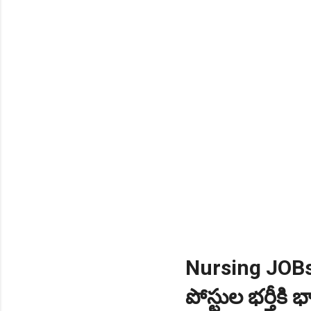
NEW!
🎉 స్కిల్ యూనివర్సిటీ తెల
NEW!
🎉 టెన్త్ తర్వాత ఏం చేయాల
Daily 10 G.K MCQ Practice 
Nursing JOBs: 
పోస్టుల భర్తీక