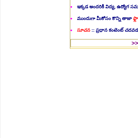
ఇక్కడ అందరికీ విద్య, ఉద్యోగ 
ముందుగా మీకోసం కొన్ని తాజా
ఫ్లా
సూచన
:: ప్రధాన కంటెంట్ చదవడం
>>Follow U