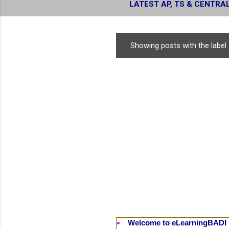
LATEST AP, TS & CENTRA
RESULTS
Showing posts with the label
P
o
s
t
s
Welcome to eLearningBADI