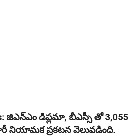
ంగాణ 100% కొలువు గ్యారెంటీ కోర్సుల్లో ప్రవేశాలు..Apply here
ి? విద్యార్థుల కోసం ఎడ్యుకేషన్ బోర్డ్ కెరియర్ బుక్...Download here
:
NEW!
పోటీ పరీక్షల ప్రత్యేకం All Type of MCQ Bit Bank..
జిఎన్ఎం డిప్లమా, బీఎస్సీ తో 3,055
ి భారీ నియామక ప్రకటన వెలువడింది.