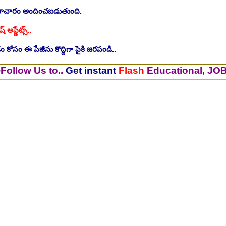
సమాచారం అందించబడుతుంది.
ష్ అప్డేట్స్..
 కోసం ఈ పేజీను కొద్దిగా పైకి జరపండి..
s to..
Get instant
Flash
Educational, JOB Update