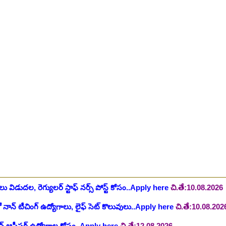
ింగ్ స్టాఫ్ పోస్టుల భర్తీ..Apply here
చి.తే:26.07.2026
ీషియన్, సెక్యూరిటీ, అకౌంటెంట్, వివిధ మెడికల్ స్టాప్ విభాగాల్లో శాశ్వత ఉద్యోగ
యాంక్ 338 అసిస్టెంట్ ఉద్యోగాలు..Apply here
చి.తే:07.08.2026
టిఫికేషన్, 1853 పోస్టుల కోసం..Apply here
చి.తే:07.08.2026
హాస్పిటల్ లో 67 నాన్-పారామెడికల్ ఉద్యోగాలు విడుదల..Apply here
చి.తే:1
ాలు విడుదల, రెగ్యులర్ స్టాఫ్ నర్స్ పోస్ట్ కోసం..Apply here
చి.తే:10.08.2026
లో నాన్ టీచింగ్ ఉద్యోగాలు, లైఫ్ సెట్ కొలువులు..Apply here
చి.తే:10.08.202
షన్ ఆఫీసర్ ఉద్యోగాల కోసం..Apply here
చి.తే:12.08.2026
ంట్రోలర్ ఉద్యోగాలు విడుదల..Apply here
చి.తే:14.08.2026