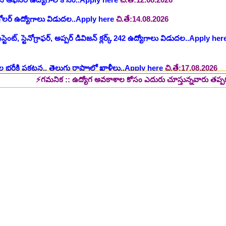
ంట్, స్టెనోగ్రాఫర్, అప్పర్ డివిజన్ క్లర్క్ 242 ఉద్యోగాలు విడుదల..Apply her
 భర్తీకి ప్రకటన.. తెలుగు రాష్ట్రాల్లో ఖాళీలు..Apply here
చి.తే:17.08.2026
టుల భర్తీ..Apply here
చి.తే:17.08.2026
లు: రాత పరీక్ష లేకుండా! 200 ఖాళీల భర్తీ..Apply here
చి.తే:19.08.2026
⚡గమనిక :: ఉద్యోగ అవకాశాల కోసం ఎదురు చూస్తున్నవారు తప్పక పై లింక్స్ మీ
్ష లేకుండా! ఉద్యోగాల భర్తీ..Apply here
చి.తే:19.08.2026
5 పోస్టుల భర్తీ..Apply here
చి.తే:26.08.2026
ప్పర్ డివిజన్ క్లర్క్, లోయర్ డివిజన్ క్లర్క్ పోస్టులు విడుదల..Apply here
భర్తీకి నోటిఫికేషన్ ..Apply here
గ్, ఇతర స్టాప్ ఉద్యోగాల భర్తీ..Apply here
్టర్ తయారీ కంపెనీ 800 కు పైగా ఉద్యోగాల భర్తీ ..Apply here
 2025-26..Download here