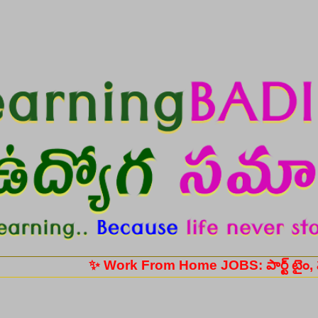
Skip to main content
✨ Work From Home JOBS: పార్ట్ టైం, ఫుల్ టైం ఉ