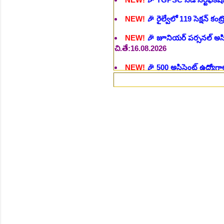
NEW!
🎉 జూనియర్ పర్సనల్ అసిస్టె
చి.తే:16.08.2026
NEW!
🎉 500 అసిస్టెంట్ ఉద్యోగాల
NEW!
🎉 అసిస్టెంట్ డైరెక్టర్ పోస్
NEW!
🎉 ఐటిఐ తో ఉద్యోగ అవకాశా
NEW!
🎉 రైల్వేలో 6777 రాత పరీక
NEW!
🎉 రాత పరీక్ష లేకుండా! 68
NEW!
🎉 గ్రామీణ సోషల్ వర్కర్, అ
చి.తే:09.09.2026
NEW!
🎉 Hyd మెట్రోలో ఉద్యోగాల 
NEW!
🎉 800 టీచింగ్, నాన్ టీచిం
NEW!
🎉 తెలంగాణ మహీంద్రా ట్రాక
NEW!
🎉 Abhyasa Deepikalu