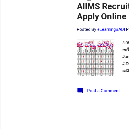
AIIMS Recrui
Apply Online 
Posted By
eLearningBADI
P
3,0
ఆల్
మెయ
ఎలిజ
ఉద్
సాయ
దరఖ
Post a Comment
ఖాళ
భటి
- 1
121
ఎయి
ఎయి