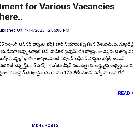
tment for Various Vacancies
here..
ublished On:
4/14/2023 12:06:00 PM
55 నర్సింగ్ ఆఫీసర్ పోస్టుల భర్తీకి భారీ నియామక ప్రకటన వెలువడింది. న్యూఢిల్ల
 ఇండియా ఇన్స్టిట్యూట్ ఆఫ్ మెడికల్ సైన్సెస్, దేశ వ్యాప్తంగా విస్తరించి ఉన్న వి
ిన్స్ సంస్థల్లో ఖాళీగా ఉన్నటువంటి నర్సింగ్ ఆఫీసర్ పోస్టుల భర్తీకి, కామన్
ిబిలిటీ టెస్ట్టెస్ట్(నార్ సెట్) -4 నోటిఫికేషన్ విడుదలైంది. అర్హులైన అభ్యర్థులు 
యోగాలకు ఆన్లైన్ దరఖాస్తులను ఈ నెల 12వ తేదీ నుండి, వచ్చే నెల 5వ తేదీ
ంత్రం 05:90 గంటల వరకు సమర్పించవచ్చు. నోటిఫికేషన్ పూర్తి వివరాలు దిగ
ాస్తు చేశారా?. టీచింగ్, నాన్-టీచింగ్ శాశ్వత పోస్టుల భర్తీ, దరఖాస్తు లింక్ ఇక్
READ 
ీల వివరాలు: మొత్తం ఖాళీల సంఖ్య :: 3,055. సంస్థల వారీగా ఖాళీలు: ఎయిమ్స
ండా - 142 , ఎయిమ్స్ బోపాల్ - 51 , ఎయిమ్స్ భువనేశ్వర్ - 169 , ఎయిమ్స్ బీ
50 , ఎయిమ్స్ బిలాస్పూర్ - 178 , ఎయిమ్స్ దేవఘర్ - 100 , ఎయిమ్స్ గోరక్ పూ
 , ఎయిమ్స్ జోద్పూర్ - 300 , ఎయిమ్స్ కళ్యాణి - 24 , ఎయిమ్స్ మంగళగిరి - 11
మ్స్ నాగపూర్ - 87 , ఎయిమ్స్ రాయ్ బరేలీ - 117 , ఎయిమ్స్ న్యూఢిల్లీ - 620 
MORE POSTS
మ్స్ పాట్నా - 200 , ఎయ...