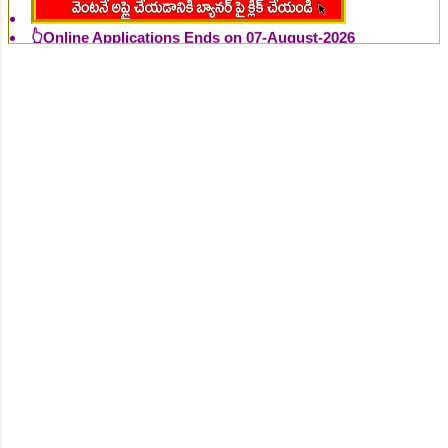
👆Online Applications Ends on 07-August-2026