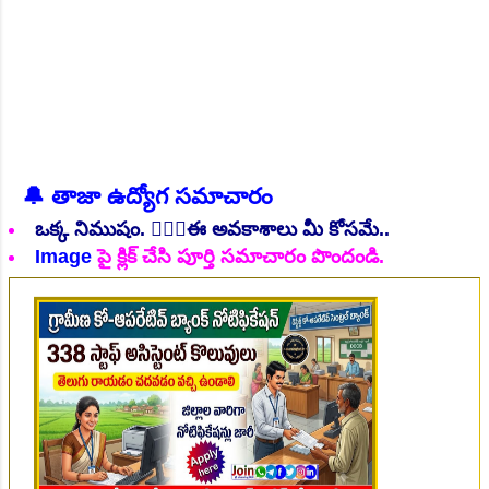
🔔 తాజా ఉద్యోగ సమాచారం
👆Online Applications Ends on 06-August-2026
ఒక్క నిముషం. 💁🏻‍♂️ఈ అవకాశాలు మీ కోసమే..
Image
పై క్లిక్ చేసి పూర్తి సమాచారం పొందండి.
👆Online Applications Ends on 07-August-2026