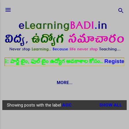
Skip to main content
ం, ఫుల్ టైం ఉద్యోగ అవకాశాల కోసం..
Register here
✨ 
MORE…
Showing posts with the label
AOC
SHOW ALL
P
o
s