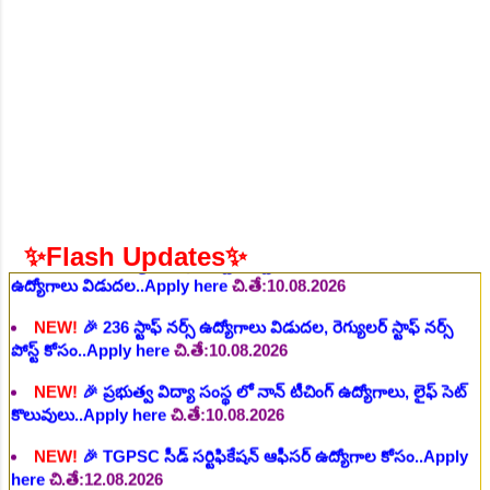
వివిధ మెడికల్ స్టాప్ విభాగాల్లో శాశ్వత ఉద్యోగాల భర్తీ..Apply here
చి.తే:06.08.2026
NEW!
🎉 గ్రామీణ కో-ఆపరేటివ్ బ్యాంక్ 338 అసిస్టెంట్
ఉద్యోగాలు..Apply here
చి.తే:07.08.2026
NEW!
🎉 భారతీయ రైల్వే భారీ నోటిఫికేషన్, 1853 పోస్టుల
కోసం..Apply here
చి.తే:07.08.2026
NEW!
🎉 ఆరోగ్యశాఖ, ప్రభుత్వ హాస్పిటల్ లో 67 నాన్-పారామెడికల్
ఉద్యోగాలు విడుదల..Apply here
చి.తే:10.08.2026
✨Flash Updates✨
NEW!
🎉 236 స్టాఫ్ నర్స్ ఉద్యోగాలు విడుదల, రెగ్యులర్ స్టాఫ్ నర్స్
పోస్ట్ కోసం..Apply here
చి.తే:10.08.2026
NEW!
🎉 ప్రభుత్వ విద్యా సంస్థ లో నాన్ టీచింగ్ ఉద్యోగాలు, లైఫ్ సెట్
కొలువులు..Apply here
చి.తే:10.08.2026
NEW!
🎉 TGPSC సీడ్ సర్టిఫికేషన్ ఆఫీసర్ ఉద్యోగాల కోసం..Apply
here
చి.తే:12.08.2026
NEW!
🎉 రైల్వేలో 119 సెక్షన్ కంట్రోలర్ ఉద్యోగాలు విడుదల..Apply
here
చి.తే:14.08.2026