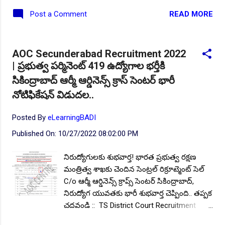
నిరుద్యోగ యువతకు భారీ శుభవార్త చెప్పింది.. భారత
READ MORE
Post a Comment
ప్రభుత్వం రక్షణ మంత్రిత్వ శాఖకు చెందిన
తెలంగాణలోని సెంట్రల్ రిక్రూట్మెంట్ సెల్ C/o ఆర్మీ
ఆర్డినెన్స్ క్రాప్స్ సెంటర్ సికింద్రాబాద్, దేశవ్యాప్తంగా
AOC Secunderabad Recruitment 2022
ఉన్న వివిధ రీజీయన్లలో ట్రేడ్స్మెన్ మెట్, ఫైర్ మెన్
| ప్రభుత్వ పర్మినెంట్ 419 ఉద్యోగాల భర్తీకి
ఉద్యోగాలకు నిరుద్యోగ యువత నుండి ఆన్లైన్
సికింద్రాబాద్ ఆర్మీ ఆర్డినెన్స్ క్రాస్ సెంటర్ భారీ
దరఖాస్తులు ఆహ్వానిస్తూ నోటిఫికేషన్ జారీ చేసింది.
ఆసక్తి కలిగిన అభ్యర్థులు ఎంప్లాయిమెంట్ నోటీస్ లో
నోటిఫికేషన్ విడుదల..
సంబంధిత ఉద్యోగ సమాచారం ప్రచురించబడిన 21
రోజుల్లోగా దరఖాస్తులను ఆన్లైన్లో సమర్పించాలి.
Posted By
eLearningBADI
అనగా 06.02.2023 నుండి 26.02.2023 వరకు . ఈ
Published On:
10/27/2022 08:02:00 PM
నోటిఫికేషన్ యొక్క పూర్తి ముఖ్య సమాచారం
అయినటువంటి; ఖాళీల వివరాలు, విద్యార్హత,
నిరుద్యోగులకు శుభవార్త! భారత ప్రభుత్వ రక్షణ
దరఖాస్తు విధానం, ఎంపిక విధానం, గౌరవ వేతనం,
మంత్రిత్వ శాఖకు చెందిన సెంట్రల్ రిక్రూట్మెంట్ సెల్
దరఖాస్తు లింక్ మొదలగునవి మీకోసం. ఖాళీల
C/o ఆర్మీ ఆర్డినెన్స్ క్రాప్స్ సెంటర్ సికింద్రాబాద్,
వివరాలు: మొత్తం ఖాళీల సం...
నిరుద్యోగ యువతకు భారీ శుభవార్త చెప్పింది.. తప్పక
చదవండి :: TS District Court Recruitment
2022 | తెలంగాణ రెండు జిల్లా కోర్టులో ఉద్యోగాల