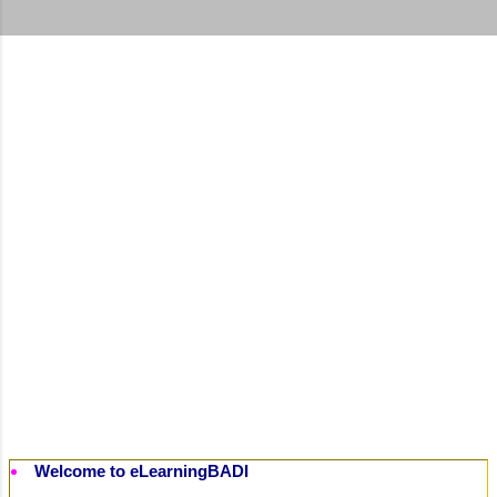
t
s
Welcome to eLearningBADI