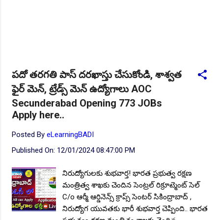
పదో తరగతి పాస్ దరఖాస్తు చేసుకోండి, శాశ్వత
ఫైర్ మెన్, ట్రేడ్స్ మెన్ ఉద్యోగాలు AOC
Secunderabad Opening 773 JOBs
Apply here..
Posted By
eLearningBADI
Published On:
12/01/2024 08:47:00 PM
నిరుద్యోగులకు శుభవార్త! భారత ప్రభుత్వ రక్షణ
మంత్రిత్వ శాఖకు చెందిన సెంట్రల్ రిక్రూట్మెంట్ సెల్
C/o ఆర్మీ ఆర్డినెన్స్ క్రాప్స్ సెంటర్ సికింద్రాబాద్ ,
నిరుద్యోగ యువతకు భారీ శుభవార్త చెప్పింది.. భారత