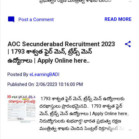
ప్రభుత్వం రక్షణ మంత్రిత్వ శాఖకు చెందిన
తెలంగాణలోని సెంట్రల్ రిక్రూట్మెంట్ సెల్ C/o ఆర్మీ
ఆర్డినెన్స్ క్రాప్స్ సెంటర్ సికింద్రాబాద్, దేశవ్యాప్తంగా
READ MORE
Post a Comment
ఉన్న వివిధ రీజీయన్లలో ఖాళీగా ఉన్న ట్రేడ్స్మెన్ మెట్,
ఫైర్ మెన్, టెలి ఆపరేటర్, కార్పెంటర్ & జాయినర్,
పెయింటర్ & డెకరేటర్, మల్టీ టాస్కింగ్ స్టాఫ్,
AOC Secunderabad Recruitment 2023
జూనియర్ ఆఫీస్ అసిస్టెంట్, మెటీరియల్ అసిస్టెంట్
| 1793 శాశ్వత ఫైర్ మెన్, ట్రేడ్స్ మెన్
ఉద్యోగాలకు నిరుద్యోగ యువత నుండి ఆన్లైన్
ఉద్యోగాలు | Apply Online here..
దరఖాస్తులు ఆహ్వానిస్తూ నోటిఫికేషన్ జారీ చేసింది.
ఆసక్తి కలిగిన అభ్యర్థులు ఎంప్లాయిమెంట్ నోటీస్ లో
Posted By
eLearningBADI
సంబంధిత ఉద్యోగ సమాచారం ప్రచురించబడిన 21
రోజుల్లోగా దరఖాస్తులను ఆన్లైన్లో సమర్పించాలి. ఈ
Published On:
2/06/2023 10:16:00 PM
నోటిఫికేషన్ యొక్క పూర్తి ముఖ్య సమాచారం
అయినటువంటి; ఖాళీల వివరాలు, విద్యార్హత,
1793 శాశ్వత ఫైర్ మెన్, ట్రేడ్స్ మెన్ ఉద్యోగాలకు
దరఖాస్తు విధానం, ఎంపిక విధానం, గౌరవ వేతనం,
దరఖాస్తులు ప్రారంభమైనవి.. 1793 శాశ్వత ఫైర్
దరఖాస్తు లింక్ మొదలగునవి మీకోసం. Follow US
మెన్, ట్రేడ్స్ మెన్ ఉద్యోగాలు | Apply Online here..
for More ✨Latest Update's Follow Channel
నిరుద్యోగులకు శుభవార్త! భారత ప్రభుత్వ రక్షణ
Click here Follow Ch...
మంత్రిత్వ శాఖకు చెందిన సెంట్రల్ రిక్రూట్మెంట్ సెల్
C/o ఆర్మీ ఆర్డినెన్స్ క్రాప్స్ సెంటర్ సికింద్రాబాద్,