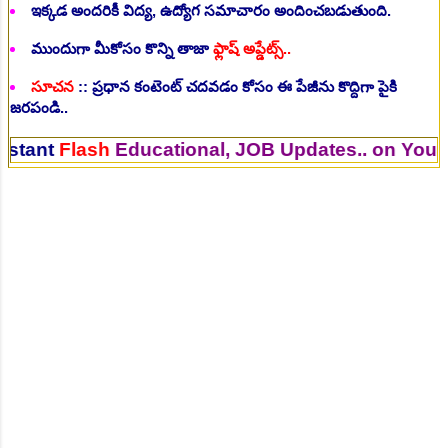
ఇక్కడ అందరికీ విద్య, ఉద్యోగ సమాచారం అందించబడుతుంది.
ముందుగా మీకోసం కొన్ని తాజా
ఫ్లాష్ అప్డేట్స్..
సూచన
:: ప్రధాన కంటెంట్ చదవడం కోసం ఈ పేజీను కొద్దిగా పైకి
జరపండి..
lash
Educational, JOB Updates.. on Your Mobile