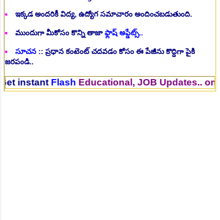
ఇక్కడ అందరికీ విద్య, ఉద్యోగ సమాచారం అందించబడుతుంది.
ముందుగా మీకోసం కొన్ని తాజా
ఫ్లాష్ అప్డేట్స్..
సూచన
:: ప్రధాన కంటెంట్ చదవడం కోసం ఈ పేజీను కొద్దిగా పైకి
జరపండి..
tant
Flash
Educational, JOB Updates.. on Your 