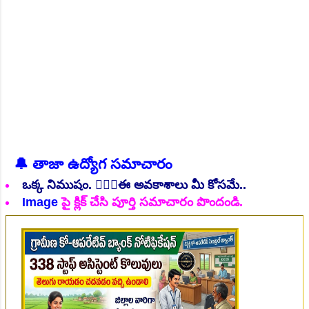
యువత ఈ ఉద్యోగాలకు ఆన్లైన్ దరఖాస్తులను
NEW!
డిసెంబర్ 11, 2022 నుండి జనవరి 9, 2023 వరకు
ఆ...
🔔 తాజా ఉద్యోగ సమాచారం
👆Online Applications Ends on 06-August-2026
ఒక్క నిముషం. 💁🏻‍♂️ఈ అవకాశాలు మీ కోసమే..
Image
పై క్లిక్ చేసి పూర్తి సమాచారం పొందండి.