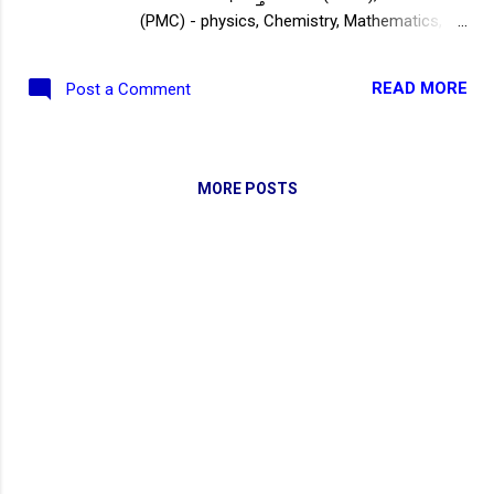
(PMC) - physics, Chemistry, Mathematics, ●
TGT (CBZ) - Chemistry, Botany, Zoology,
Biology, Biotechnology, Life Science, ● Hindi
READ MORE
Post a Comment
Teacher, ● Sanskrit Teacher, ● Telugu
Teacher, ● Urdu Teacher, ● Physical
Education Teacher. మొదలగునవి. NEW! ఈ
వారం Employment News Paper pdf :: ఇక్కడ
MORE POSTS
డౌన్లోడ్ చేయండి . Stage-1, Stage-2, Stage-3
రాత పరీక్ష సర్టిఫికెట్ వెరిఫికేషన్ ల ఆధారంగా
నియామకాలు ఉంటాయి. ఈ నోటిఫికేషన్ యొక్క
పూర్తి ముఖ్య సమాచారం ఆసక్తి కలిగిన అభ్యర్థుల
కోసం ఇక్కడ.. OSSC రెగ్యులర్ 7,540 ప్రభుత్వ
సెకండరీ పాఠశాల టీచర్ ఉద్యోగ నియామకాలు -
2022: ఒడిస్సా స్టాఫ్ సెలక్షన్ కమిషన్(OSSC) వివిధ
విభాగాల్లో ఖాళీగా ఉన్న 7,540 ప్రభుత్వ సెకండరీ
పాఠశాల టీచర్ ఉద్యోగాల భర్తీకి ఆన్లైన్
దరఖాస్తులను ఆహ్వానిస్తూ భారీ నోటిఫికేషన్
విడుదల చేసింది.. ప్రహతం ఆసక్తి కలిగిన భారతీయ