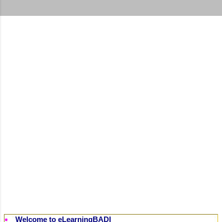
t
s
Welcome to eLearningBADI