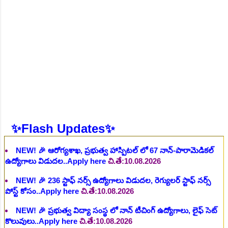
చి.తే:26.07.2026
NEW!
🎉 ఆరోగ్య శాఖ నర్స్, టెక్నీషియన్, సెక్యూరిటీ, అకౌంటెంట్,
వివిధ మెడికల్ స్టాప్ విభాగాల్లో శాశ్వత ఉద్యోగాల భర్తీ..Apply here
చి.తే:06.08.2026
NEW!
🎉 గ్రామీణ కో-ఆపరేటివ్ బ్యాంక్ 338 అసిస్టెంట్
ఉద్యోగాలు..Apply here
చి.తే:07.08.2026
NEW!
🎉 భారతీయ రైల్వే భారీ నోటిఫికేషన్, 1853 పోస్టుల
కోసం..Apply here
చి.తే:07.08.2026
NEW!
🎉 ఆరోగ్యశాఖ, ప్రభుత్వ హాస్పిటల్ లో 67 నాన్-పారామెడికల్
✨Flash Updates✨
ఉద్యోగాలు విడుదల..Apply here
చి.తే:10.08.2026
NEW!
🎉 236 స్టాఫ్ నర్స్ ఉద్యోగాలు విడుదల, రెగ్యులర్ స్టాఫ్ నర్స్
పోస్ట్ కోసం..Apply here
చి.తే:10.08.2026
NEW!
🎉 ప్రభుత్వ విద్యా సంస్థ లో నాన్ టీచింగ్ ఉద్యోగాలు, లైఫ్ సెట్
కొలువులు..Apply here
చి.తే:10.08.2026
NEW!
🎉 TGPSC సీడ్ సర్టిఫికేషన్ ఆఫీసర్ ఉద్యోగాల కోసం..Apply
here
చి.తే:12.08.2026