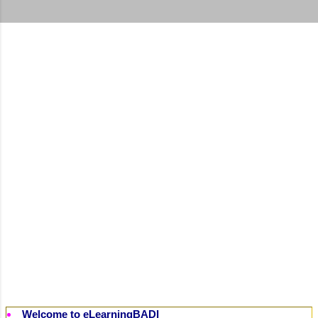
t
s
Welcome to eLearningBADI