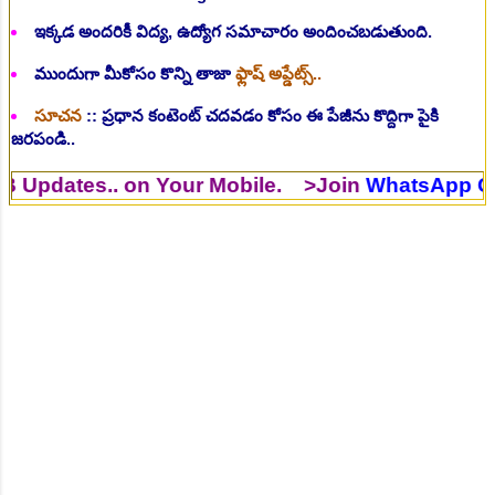
ఇక్కడ అందరికీ విద్య, ఉద్యోగ సమాచారం అందించబడుతుంది.
ముందుగా మీకోసం కొన్ని తాజా
ఫ్లాష్ అప్డేట్స్..
సూచన
:: ప్రధాన కంటెంట్ చదవడం కోసం ఈ పేజీను కొద్దిగా పైకి
జరపండి..
tes.. on Your Mobile. >Join
WhatsApp Group
>