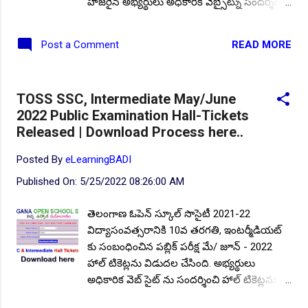
హాజరైన అభ్యర్థులు అధికారిక వెబ్సైట్ను సందర్శించి
తమ హాల్టికెట్ నెంబర్ లను నమోదుచేసి,
ఫలితాలను తనిఖీ చేయవచ్చు.. రెగ్యులర్
READ MORE
Post a Comment
విద్యావిధానంలో విద్య నభ్యసించ లేని వారికి
సార్వత్రిక పీఠం ఓపెన్ విధానంలో విద్యను
అభ్యసించడానికి అవకాశాన్ని కల్పిస్తుంది.. మరియు
TOSS SSC, Intermediate May/June
ప్రతి జిల్లా కేంద్రంలో అందుబాటులో విద్యా
2022 Public Examination Hall-Tickets
కేంద్రాలను ఏర్పాటు చేసింది. ముఖ్యంగా ఈ
Released | Download Process here..
సార్వత్రిక విద్యాపీఠం ద్వారా గృహిణులు,
వయోజనులు విద్యనభ్యసించి అవకాశాలను
Posted By
eLearningBADI
అందుకుంటున్నారు.. 2022-23 విద్యా సంవత్సరానికి
Published On:
5/25/2022 08:26:00 AM
సంబంధించి కూడా తాజాగా ప్రవేశ ప్రకటన కు
సంబంధించి నోటిఫికేషన్ను విడుదల చేసింది..
తెలంగాణ ఓపెన్ స్కూల్ సొసైటీ 2021-22
అభ్యర్థులు అధికారిక వెబ్ సైట్ ను సందర్శించి తగిన
విద్యాసంవత్సరానికి 10వ తరగతి, ఇంటర్మీడియట్
సమాచారాన్ని తెలుసుకొని విద్య నభ్యసించ
కు సంబంధించిన పబ్లిక్ పరీక్ష మే/ జూన్ - 2022
వచ్చును.. TOSS 10th Inter Special Admission
హాల్ టికెట్లను విడుదల చేసింది. అభ్యర్థులు
Schedule 2021-22 | Join and Freedom to
అధికారిక వెబ్ సైట్ ను సందర్శించి హాల్ టికెట్లను
Learn | Check more details here.. TOSS -
డౌన్లోడ్ చేసుకునే వివరాలను మరియు పరీక్ష
SSC / Inter May/ June - 2022 ఫలితాలను