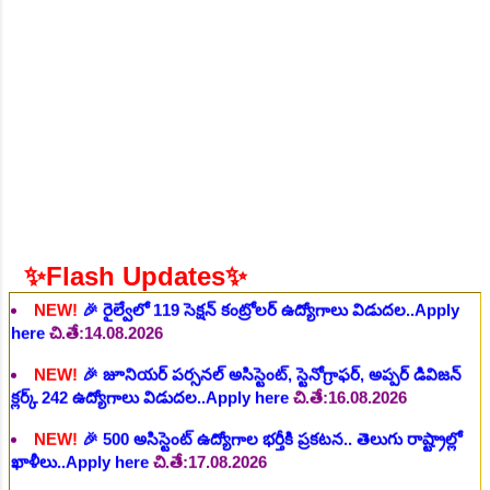
ఉద్యోగాలు విడుదల..Apply here
చి.తే:10.08.2026
NEW!
🎉 236 స్టాఫ్ నర్స్ ఉద్యోగాలు విడుదల, రెగ్యులర్ స్టాఫ్ నర్స్
పోస్ట్ కోసం..Apply here
చి.తే:10.08.2026
NEW!
🎉 ప్రభుత్వ విద్యా సంస్థ లో నాన్ టీచింగ్ ఉద్యోగాలు, లైఫ్ సెట్
కొలువులు..Apply here
చి.తే:10.08.2026
NEW!
🎉 TGPSC సీడ్ సర్టిఫికేషన్ ఆఫీసర్ ఉద్యోగాల కోసం..Apply
here
చి.తే:12.08.2026
NEW!
🎉 రైల్వేలో 119 సెక్షన్ కంట్రోలర్ ఉద్యోగాలు విడుదల..Apply
here
చి.తే:14.08.2026
✨Flash Updates✨
NEW!
🎉 జూనియర్ పర్సనల్ అసిస్టెంట్, స్టెనోగ్రాఫర్, అప్పర్ డివిజన్
క్లర్క్ 242 ఉద్యోగాలు విడుదల..Apply here
చి.తే:16.08.2026
NEW!
🎉 500 అసిస్టెంట్ ఉద్యోగాల భర్తీకి ప్రకటన.. తెలుగు రాష్ట్రాల్లో
ఖాళీలు..Apply here
చి.తే:17.08.2026
NEW!
🎉 అసిస్టెంట్ డైరెక్టర్ పోస్టుల భర్తీ..Apply here
చి.తే:17.08.2026