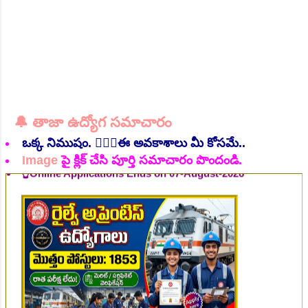
🔔 తాజా ఉద్యోగ సమాచారం
👆Online Applications Ends on 07-August-2026
ఒక్క నిముషం. 💁🏻‍♂️ఈ అవకాశాలు మీ కోసమే..
Image
పై క్లిక్ చేసి పూర్తి సమాచారం పొందండి.
👆Online Applications Ends on 07-August-2026