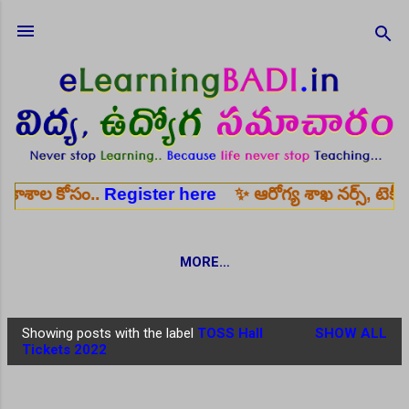
Skip to main content
ోసం..
Register here
✨ ఆరోగ్య శాఖ నర్స్, టెక్నీషియన్, సె
MORE…
Showing posts with the label
TOSS Hall
SHOW ALL
P
Tickets 2022
o
s