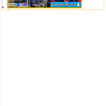
👆Online Applications Ends on 10-August-2026