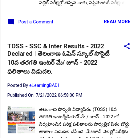
పబ్లిక్ పరీక్షల్లో తప్పిన వారు, సప్లిమెంటరీ పరీక్షలకు
హాజరు కావడానికి పరీక్ష ఫీజు కట్టిన వారు హాల్
టికెట్లను డౌన్లోడ్ చేసుకొని పరీక్షలకు హాజరు కావచ్చు.
READ MORE
Post a Comment
తెలంగాణ ఓపెన్ స్కూల్ సొసైటీ SSC Inter AY
2022-23 ప్రత్యేక ప్రవేశాలకు దరఖాస్తుల ఆహ్వానం.
ఈ పరీక్షలు ఈ నెల 26 నుండి ప్రారంభమై అక్టోబర్
TOSS - SSC & Inter Results - 2022
4న ముగుస్తున్నాయి. కాబట్టి అభ్యర్థులు ముందుగానే
Declared | తెలంగాణ ఓపెన్ స్కూల్ సొసైటీ
ఈ విషయాన్ని తెలుసుకుని హాల్టికెట్లను డౌన్లోడ్ లేదా
10వ తరగతి ఇంటర్ మే/ జూన్ - 2022
సెంటర్ నుండి పొంది పరీక్షలకు హాజరు కండి.. ఈ
పరీక్ష హాల్ టికెట్లను రెండు విధాలుగా డౌన్లోడ్
ఫలితాలు విడుదల.
చేసుకోవచ్చు: ◆ నేరుగా వారు ఎంపిక చేసుకుని,
పరీక్ష ఫీజు చెల్లించి నటువంటి TOSS కేంద్రానికి వెళ్లి..
Posted By
eLearningBADI
◆ నేరుగా అధికారిక వెబ్ సైట్ ను సందర్శించి డౌన్లోడ్
Published On:
7/21/2022 06:58:00 PM
చేయవచ్చు. Job Alert 2022 | డిప్లమా సివిల్
ఇంజనీరింగ్ అర్హతతో భారీగా ఉద్యోగాల భర్తీకి
తెలంగాణ పార్వతి విద్యాపీఠం (TOSS) 10వ
ప్రకటన. దరఖాస్తు చేయండిలా.. అధికారిక వెబ్ సైట్
తరగతి ఇంటర్మీడియట్ మే / జూన్ - 2022 లో
లింక్ ::
నిర్వహించిన పరీక్ష ఫలితాలను సార్వత్రిక పీఠం బోర్డు
https://www.telanganaopenschool.org/ ఆన్లైన్
తాజాగా విడుదల చేసింది. మే/జూన్ నెలల్లో పరీక్షకు
ద్వారా హాల్ టికెట...