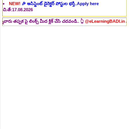
NEW!
🎉 ఐటిఐ తో ఉద్యోగ అవకాశాలు: రాత పరీక్ష లేకుండా! 200
ఖాళీల భర్తీ..Apply here
చి.తే:19.08.2026
NEW!
🎉 రైల్వేలో 6777 రాత పరీక్ష లేకుండా! ఉద్యోగాల భర్తీ..Apply
పై లింక్స్ మీద క్లిక్ చేసి చదవండి.. 👆
@eLearningBADI.in
🙏
here
చి.తే:19.08.2026
NEW!
🎉 రాత పరీక్ష లేకుండా! 685 పోస్టుల భర్తీ..Apply here
చి.తే:26.08.2026
NEW!
🎉 గ్రామీణ సోషల్ వర్కర్, అప్పర్ డివిజన్ క్లర్క్, లోయర్ డివిజన్
క్లర్క్ పోస్టులు విడుదల..Apply here
చి.తే:09.09.2026
NEW!
🎉 Hyd మెట్రోలో ఉద్యోగాల భర్తీకి నోటిఫికేషన్ ..Apply here
NEW!
🎉 800 టీచింగ్, నాన్ టీచింగ్, ఇతర స్టాప్ ఉద్యోగాల
భర్తీ..Apply here
NEW!
🎉 తెలంగాణ మహీంద్రా ట్రాక్టర్ తయారీ కంపెనీ 800 కు పైగా
ఉద్యోగాల భర్తీ ..Apply here
NEW!
🎉 Abhyasa Deepikalu 2025-26..Download here
NEW!
🎉 స్కిల్ యూనివర్సిటీ తెలంగాణ 100% కొలువు గ్యారెంటీ