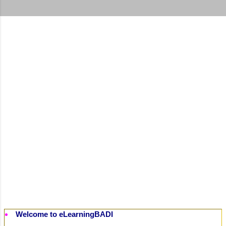
t
s
Welcome to eLearningBADI