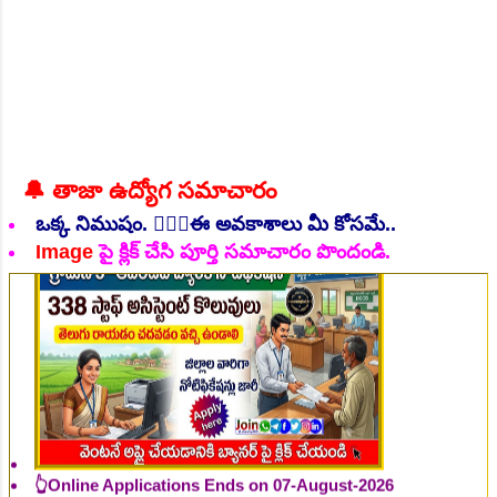
👆Online Applications Ends on 06-August-2026
🔔 తాజా ఉద్యోగ సమాచారం
ఒక్క నిముషం. 💁🏻‍♂️ఈ అవకాశాలు మీ కోసమే..
Image
పై క్లిక్ చేసి పూర్తి సమాచారం పొందండి.
👆Online Applications Ends on 07-August-2026