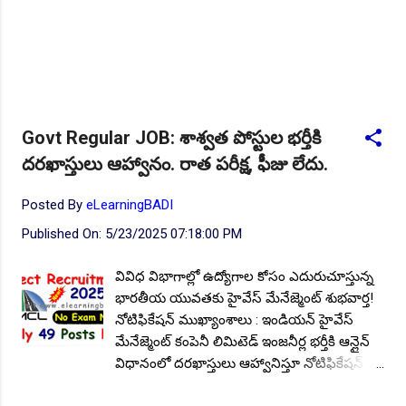
Govt Regular JOB: శాశ్వత పోస్టుల భర్తీకి
దరఖాస్తులు ఆహ్వానం. రాత పరీక్ష, ఫీజు లేదు.
Posted By
eLearningBADI
Published On:
5/23/2025 07:18:00 PM
వివిధ విభాగాల్లో ఉద్యోగాల కోసం ఎదురుచూస్తున్న
భారతీయ యువతకు హైవేస్ మేనేజ్మెంట్ శుభవార్త!
నోటిఫికేషన్ ముఖ్యాంశాలు : ఇండియన్ హైవేస్
మేనేజ్మెంట్ కంపెనీ లిమిటెడ్ ఇంజనీర్ల భర్తీకి ఆన్లైన్
విధానంలో దరఖాస్తులు ఆహ్వానిస్తూ నోటిఫికేషన్
జారీ. ఎలాంటి రాత పరీక్ష లేకుండా ఈ