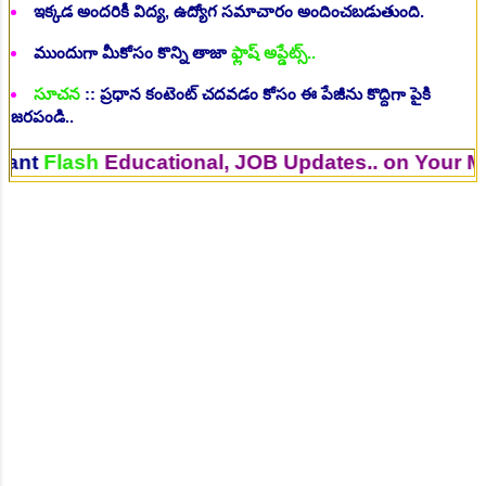
ఇక్కడ అందరికీ విద్య, ఉద్యోగ సమాచారం అందించబడుతుంది.
ముందుగా మీకోసం కొన్ని తాజా
ఫ్లాష్ అప్డేట్స్..
సూచన
:: ప్రధాన కంటెంట్ చదవడం కోసం ఈ పేజీను కొద్దిగా పైకి
జరపండి..
sh
Educational, JOB Updates.. on Your Mobile. 