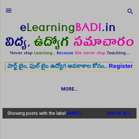
Skip to main content
 ఫుల్ టైం ఉద్యోగ అవకాశాల కోసం..
Register here
✨ ఆర
MORE…
Showing posts with the label
IHMCL
SHOW ALL
P
o
s