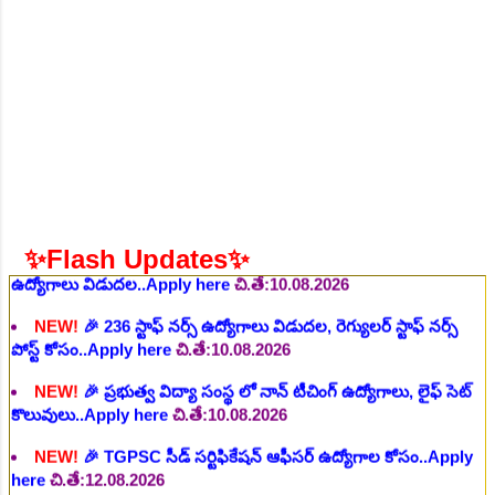
చి.తే:06.08.2026
NEW!
🎉 గ్రామీణ కో-ఆపరేటివ్ బ్యాంక్ 338 అసిస్టెంట్
ఉద్యోగాలు..Apply here
చి.తే:07.08.2026
NEW!
🎉 భారతీయ రైల్వే భారీ నోటిఫికేషన్, 1853 పోస్టుల
కోసం..Apply here
చి.తే:07.08.2026
NEW!
🎉 ఆరోగ్యశాఖ, ప్రభుత్వ హాస్పిటల్ లో 67 నాన్-పారామెడికల్
ఉద్యోగాలు విడుదల..Apply here
చి.తే:10.08.2026
✨Flash Updates✨
NEW!
🎉 236 స్టాఫ్ నర్స్ ఉద్యోగాలు విడుదల, రెగ్యులర్ స్టాఫ్ నర్స్
పోస్ట్ కోసం..Apply here
చి.తే:10.08.2026
NEW!
🎉 ప్రభుత్వ విద్యా సంస్థ లో నాన్ టీచింగ్ ఉద్యోగాలు, లైఫ్ సెట్
కొలువులు..Apply here
చి.తే:10.08.2026
NEW!
🎉 TGPSC సీడ్ సర్టిఫికేషన్ ఆఫీసర్ ఉద్యోగాల కోసం..Apply
here
చి.తే:12.08.2026
NEW!
🎉 రైల్వేలో 119 సెక్షన్ కంట్రోలర్ ఉద్యోగాలు విడుదల..Apply
here
చి.తే:14.08.2026