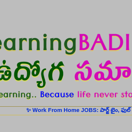
Skip to main content
✨ Work From Home JOBS: పార్ట్ టైం, ఫుల్ టైం ఉద్యో