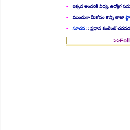
ఇక్కడ అందరికీ విద్య, ఉద్యోగ 
ముందుగా మీకోసం కొన్ని తాజా
ఫ్లా
సూచన
:: ప్రధాన కంటెంట్ చదవడం
>>Follow Us to