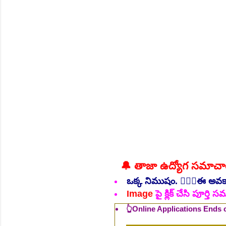
NEW!
🔔 తాజా ఉద్యోగ సమాచ
👆Online Applications Ends
ఒక్క నిముషం. 💁🏻‍♂️ఈ అవ
Image
పై క్లిక్ చేసి పూర్త