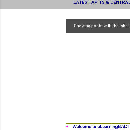
LATEST AP, TS & CENTRA
RESULTS
Showing posts with the label
P
o
s
t
s
Welcome to eLearningBADI