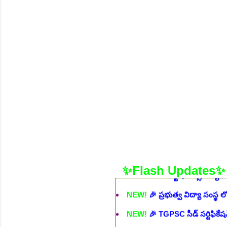
NEW!
🎉 శాశ్వత మల్టీ టెస్ట్ టాస్క
NEW!
🎉 ఆరోగ్య శాఖ నర్స్, టెక్న
భర్తీ..Apply here
చి.తే:06.08.2026
NEW!
🎉 గ్రామీణ కో-ఆపరేటివ్ బ్
NEW!
🎉 భారతీయ రైల్వే భారీ నో
NEW!
🎉 ఆరోగ్యశాఖ, ప్రభుత్వ 
NEW!
🎉 236 స్టాఫ్ నర్స్ ఉద్యోగ
NEW!
🎉 ప్రభుత్వ విద్యా సంస్థ 
✨Flash Updates✨
NEW!
🎉 TGPSC సీడ్ సర్టిఫికే
NEW!
🎉 రైల్వేలో 119 సెక్షన్ క
NEW!
🎉 జూనియర్ పర్సనల్ అసిస్టె