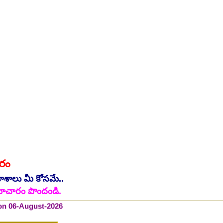
ారం
 on 06-August-2026
కాశాలు మీ కోసమే..
ి సమాచారం పొందండి.