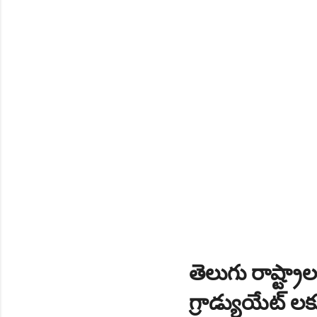
NEW!
🎉 టెన్త్ తర్వాత ఏం చేయాల
Daily 10 G.K MCQ Practice 
తెలుగు రాష్ట్రాల
గ్రాడ్యుయేట్ లక