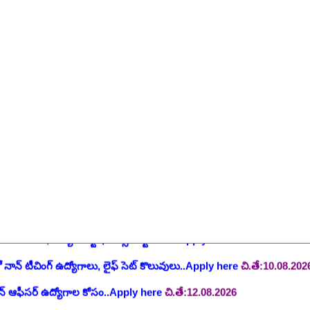
ింగ్ స్టాఫ్ పోస్టుల భర్తీ..Apply here
చి.తే:26.07.2026
ీషియన్, సెక్యూరిటీ, అకౌంటెంట్, వివిధ మెడికల్ స్టాప్ విభాగాల్లో శాశ్వత ఉద్యోగ
యాంక్ 338 అసిస్టెంట్ ఉద్యోగాలు..Apply here
చి.తే:07.08.2026
టిఫికేషన్, 1853 పోస్టుల కోసం..Apply here
చి.తే:07.08.2026
హాస్పిటల్ లో 67 నాన్-పారామెడికల్ ఉద్యోగాలు విడుదల..Apply here
చి.తే:1
ాలు విడుదల, రెగ్యులర్ స్టాఫ్ నర్స్ పోస్ట్ కోసం..Apply here
చి.తే:10.08.2026
లో నాన్ టీచింగ్ ఉద్యోగాలు, లైఫ్ సెట్ కొలువులు..Apply here
చి.తే:10.08.202
షన్ ఆఫీసర్ ఉద్యోగాల కోసం..Apply here
చి.తే:12.08.2026
ంట్రోలర్ ఉద్యోగాలు విడుదల..Apply here
చి.తే:14.08.2026
ంట్, స్టెనోగ్రాఫర్, అప్పర్ డివిజన్ క్లర్క్ 242 ఉద్యోగాలు విడుదల..Apply her