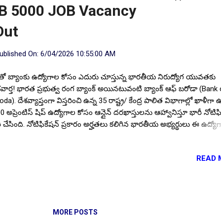
 BOB 5000 JOB Vacancy
Out
ublished On:
6/04/2026 10:55:00 AM
్రీతో బ్యాంకు ఉద్యోగాల కోసం ఎదురు చూస్తున్న భారతీయ నిరుద్యోగ యువతకు
వార్త! భారత ప్రభుత్వ రంగ బ్యాంక్ అయినటువంటి బ్యాంక్ ఆఫ్ బరోడా (Bank 
da). దేశవ్యాప్తంగా విస్తరించి ఉన్న 35 రాష్ట్ర/ కేంద్ర పాలిత విభాగాల్లో ఖాళీగా ఉ
0 అప్రెంటిస్ షిప్ ఉద్యోగాల కోసం ఆన్లైన్ దరఖాస్తులను ఆహ్వానిస్తూ భారీ నోటిఫ
ీ చేసింది. నోటిఫికేషన్ ప్రకారం అర్హతలు కలిగిన భారతీయ అభ్యర్థులు ఈ ఉద్యో
లైన్ దరఖాస్తులను 19.05.2026 నుండి 15.06.2026 మధ్య లేదా అంతకంటే ము
లైన్ లో దరఖాస్తులు సమర్పించవచ్చు. ఈ నోటిఫికేషన్ పూర్తి ముఖ్య సమాచారం
READ 
ోసం.. Follow US for More ✨Latest Update's Follow Channel Click her
low Channel Click here పోస్టుల వివరాలు: మొత్తం పోస్టుల సంఖ్య - 5000. త
ట్రాల్లో.. ఆంధ్రప్రదేశ్ - 188, తెలంగాణ - 83. దేశవ్యాప్తంగా విస్తరించి ఉన్న రాష్ట్ర/
ద్రపాలిత ప్రాంతాల్లో ఖాళీల కోసం నోటిఫికేషన్ చదవండి . నోటిఫికేషన్ పిడిఎఫ్ ఈ
టికల్ చివరన ఇవ్వబడింది గమనించండి. పోస్ట్ పేరు :: అప్రెంటీస్ షిప్ . అర్హత
MORE POSTS
మాణాలు: విద్యార్హత: ప్రభుత్వ గుర్తింపు పొందిన యూనివర్సిటీ...