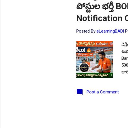
పోస్టుల భర్తీ
Notification 
Posted By
eLearningBADI
P
డిగ
శుభ
Baro
500
జార
ఆన్
ఆన్
Post a Comment
మీక
Fol
రాష్
కేం
ఆర్
ప్ర