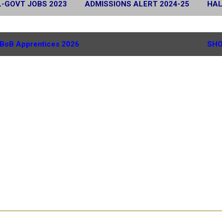
L-GOVT JOBS 2023
ADMISSIONS ALERT 2024-25
HAL
 2024
SCHOLARSHIP ALERT 2025-26
MORE…
G.
BoB Apprentices 2026
SHO