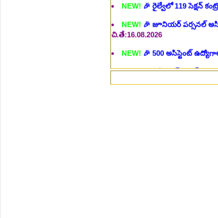
చి.తే:16.08.2026
NEW!
🎉 500 అసిస్టెంట్ ఉద్యోగాల
NEW!
🎉 అసిస్టెంట్ డైరెక్టర్ పోస్
NEW!
🎉 ఐటిఐ తో ఉద్యోగ అవకాశా
NEW!
🎉 రైల్వేలో 6777 రాత పరీక
⚡గమ
NEW!
🎉 రాత పరీక్ష లేకుండా! 68
NEW!
🎉 గ్రామీణ సోషల్ వర్కర్, అ
చి.తే:09.09.2026
NEW!
🎉 Hyd మెట్రోలో ఉద్యోగాల 
NEW!
🎉 800 టీచింగ్, నాన్ టీచిం
NEW!
🎉 తెలంగాణ మహీంద్రా ట్రాక
NEW!
🎉 Abhyasa Deepikalu
NEW!
🎉 స్కిల్ యూనివర్సిటీ తెల