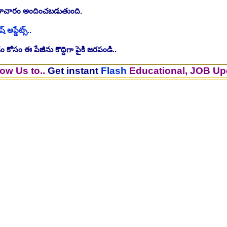
సమాచారం అందించబడుతుంది.
ష్ అప్డేట్స్..
 కోసం ఈ పేజీను కొద్దిగా పైకి జరపండి..
..
Get instant
Flash
Educational, JOB Updates.. 