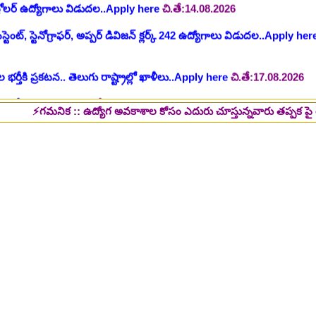
 భర్తీకి ప్రకటన.. తెలుగు రాష్ట్రాల్లో ఖాళీలు..Apply here
చి.తే:17.08.2026
టుల భర్తీ..Apply here
చి.తే:17.08.2026
లు: రాత పరీక్ష లేకుండా! 200 ఖాళీల భర్తీ..Apply here
చి.తే:19.08.2026
్ష లేకుండా! ఉద్యోగాల భర్తీ..Apply here
చి.తే:19.08.2026
నిక :: ఉద్యోగ అవకాశాల కోసం ఎదురు చూస్తున్నవారు తప్పక పై లింక్స్ మీద క్ల
5 పోస్టుల భర్తీ..Apply here
చి.తే:26.08.2026
ప్పర్ డివిజన్ క్లర్క్, లోయర్ డివిజన్ క్లర్క్ పోస్టులు విడుదల..Apply here
భర్తీకి నోటిఫికేషన్ ..Apply here
గ్, ఇతర స్టాప్ ఉద్యోగాల భర్తీ..Apply here
్టర్ తయారీ కంపెనీ 800 కు పైగా ఉద్యోగాల భర్తీ ..Apply here
 2025-26..Download here
ంగాణ 100% కొలువు గ్యారెంటీ కోర్సుల్లో ప్రవేశాలు..Apply here