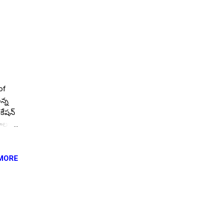
of
న్న
ికేషన్
గాలకు
ందు
MORE
e
ెలుగు