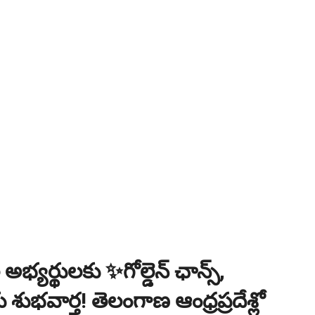
ి? విద్యార్థుల కోసం ఎడ్యుకేషన్ బోర్డ్ కెరియర్ బుక్...Download here
:
NEW!
పోటీ పరీక్షల ప్రత్యేకం All Type of MCQ Bit Bank..
 అభ్యర్థులకు ✨గోల్డెన్ ఛాన్స్,
ు శుభవార్త! తెలంగాణ ఆంధ్రప్రదేశ్లో