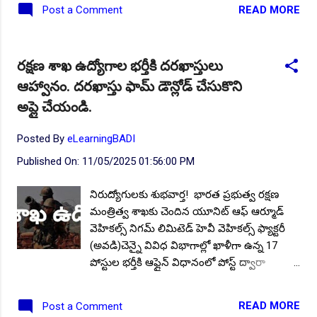
చేసింది. పూర్తి వివరాలు మీకోసమే ఇక్కడ. Follow
READ MORE
Post a Comment
US for More ✨Latest Update's Follow
Channel Click here Follow Channel Click here
పోస్టుల వివరాలు : మొత్తం పోస్టుల సంఖ్య:: 220.
రక్షణ శాఖ ఉద్యోగాల భర్తీకి దరఖాస్తులు
పోస్టుల వారీగా ఖాళీల వివరాల.. విద్యార్హత :
ఆహ్వానం. దరఖాస్తు ఫామ్ డౌన్లోడ్ చేసుకొని
ప్రభుత్వ గుర్తింపు పొందిన యూనివర్సిటీ లేదా
ఇన్స్టిట్యూట్ నుండి పోస్టులను అనుసరించి
అప్లై చేయండి.
అభ్యర్థులు సంబంధిత విభాగంలో పదో తరగతి,
(బ్యాచిలర్/ టెక్నికల్/ జనరల్) డిగ్రీ అర్హత కలిగి
Posted By
eLearningBADI
ఉండాలి. సంబంధిత విభాగంలో అనుభవం
Published On:
11/05/2025 01:56:00 PM
అవసరం. అనుభవం ఉన్న అభ్యర్థులకు ప్రాధాన్యత
ఉంటుంది. వయో పరిమితి : దరఖాస్తు చివరి తేదీ
నిరుద్యోగులకు శుభవార్త! భారత ప్రభుత్వ రక్షణ
నాటికి 35 సంవత్సరాలకు మించకుండా ఉండాలి.
మంత్రిత్వ శాఖకు చెందిన యూనిట్ ఆఫ్ ఆర్మూడ్
రిజర్వేషన్ వర్గాల అభ్యర్థులకు సడలింపు ఉంది.
వెహికల్స్ నిగమ్ లిమిటెడ్ హెవీ వెహికల్స్ ఫ్యాక్టరీ
వివరాలకు అధికారిక నోటిఫికేషన్ చదవండి. ఎంపిక
(అవడి)చెన్నై వివిధ విభాగాల్లో ఖాళీగా ఉన్న 17
విధానం: వచ్చిన దరఖాస్తులను నోటిఫికేషన్ అ...
పోస్టుల భర్తీకి ఆఫ్లైన్ విధానంలో పోస్ట్ ద్వారా
దరఖాస్తులు ఆహ్వానిస్తూ వేరువేరుగా రెండు
నోటిఫికేషన్ లు జారీ చేసింది. పూర్తి వివరాలు
READ MORE
Post a Comment
మీకోసమే ఇక్కడ. చివరి తేదీ :: 21.11.2025 .