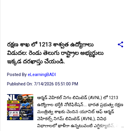
రక్షణ శాఖ లో 1213 శాశ్వత ఉద్యోగాలు
విడుదల: రెండు తెలుగు రాష్ట్రాల అభ్యర్థులు
ఇక్కడ దరఖాస్తు చేయండి.
Posted By
eLearningBADI
Published On:
7/14/2026 05:51:00 PM
ఆర్మడ్ వెహికల్ నిగం లిమిటెడ్ (AVNL) లో 1213
ఉద్యోగాల భర్తీకి నోటిఫికేషన్.... భారత ప్రభుత్వ రక్షణ
మంత్రిత్వ శాఖకు చెందిన యూనిట్ ఆఫ్ ఆర్మడ్
వెహికల్స్ నిగమ్ లిమిటెడ్ (AVNL), వివిధ
విభాగాలలో ఖాళీగా ఉన్నటువంటి ఎగ్జిక్యూటివ్, నాన్