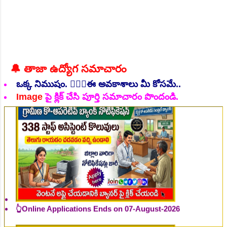
👆Online Applications Ends on 06-August-2026
🔔 తాజా ఉద్యోగ సమాచారం
ఒక్క నిముషం. 💁🏻‍♂️ఈ అవకాశాలు మీ కోసమే..
Image
పై క్లిక్ చేసి పూర్తి సమాచారం పొందండి.
👆Online Applications Ends on 07-August-2026