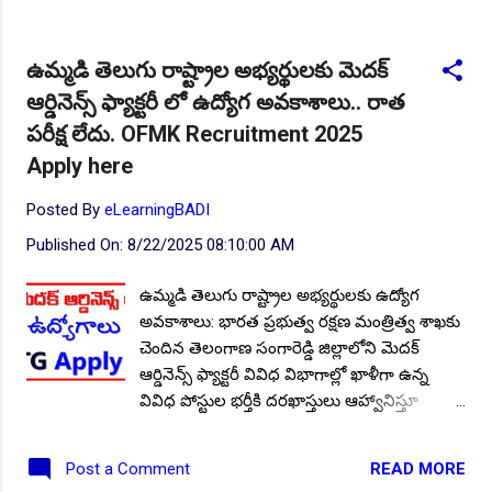
Follow US for More ✨Latest Update's Follow
Channel Click here Follow Channel Click here
ఉమ్మడి తెలుగు రాష్ట్రాల అభ్యర్థులకు మెదక్
పోస్టుల వివరాలు : మొత్తం పోస్టుల సంఖ్య:: 17.
ఆర్డినెన్స్ ఫ్యాక్టరీ లో ఉద్యోగ అవకాశాలు.. రాత
పోస్టుల వారీగా ఖాళీల వివరాల కోసం.. నోటిఫికేషన్
1 :: చదవండి/ డౌన్లోడ్ చేయండి . నోటిఫికేషన్ 2 ::
పరీక్ష లేదు. OFMK Recruitment 2025
చదవండి/ డౌన్లోడ్ చేయండి . విద్యార్హత : ప్రభుత్వ
Apply here
గుర్తింపు పొందిన యూనివర్సిటీ లేదా ఇన్స్టిట్యూట్
నుండి పోస్టులను అనుసరించి అభ్యర్థులు
Posted By
eLearningBADI
సంబంధిత విభాగంలో (బ్యాచిలర్/ టెక్నికల్/
Published On:
8/22/2025 08:10:00 AM
జనరల్) డిగ్రీ అర్హత కలిగి ఉండాలి. సంబంధిత
విభాగంలో అనుభవం అవసరం. అనుభవం ఉన్న
ఉమ్మడి తెలుగు రాష్ట్రాల అభ్యర్థులకు ఉద్యోగ
అభ్యర్థులకు ప్రాధాన్యత ఉంటుంది. వయో పరిమితి
అవకాశాలు: భారత ప్రభుత్వ రక్షణ మంత్రిత్వ శాఖకు
: దరఖాస్తు చివరి తేదీ నాటికి 45 సంవత్సరాలకు
చెందిన తెలంగాణ సంగారెడ్డి జిల్లాలోని మెదక్
మించకుండా ఉండాలి. రిజర్వేషన్ వర్గాల
ఆర్డినెన్స్ ఫ్యాక్టరీ వివిధ విభాగాల్లో ఖాళీగా ఉన్న
అభ్యర్థులకు సడలింపు ఉ...
వివిధ పోస్టుల భర్తీకి దరఖాస్తులు ఆహ్వానిస్తూ
నోటిఫికేషన్ జారీ చేసింది. ఈ పోస్టుల భర్తీకి ఎలాంటి
రాత పరీక్ష లేదు. వచ్చిన దరఖాస్తులను షార్ట్ లిస్ట్
READ MORE
Post a Comment
చేసీ అభ్యర్థులను ఎంపిక చేస్తారు. నోటిఫికేషన్ పూర్తి