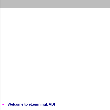
t
s
Welcome to eLearningBADI