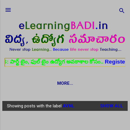
Skip to main content
 ఫుల్ టైం ఉద్యోగ అవకాశాల కోసం..
Register here
✨ ఆర
MORE…
Showing posts with the label
AVNL
SHOW ALL
P
o
s