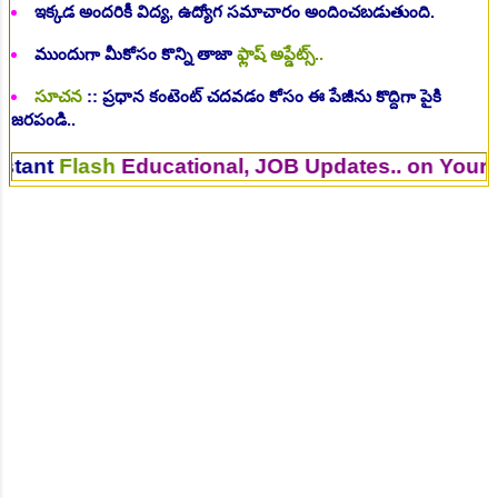
ఇక్కడ అందరికీ విద్య, ఉద్యోగ సమాచారం అందించబడుతుంది.
ముందుగా మీకోసం కొన్ని తాజా
ఫ్లాష్ అప్డేట్స్..
సూచన
:: ప్రధాన కంటెంట్ చదవడం కోసం ఈ పేజీను కొద్దిగా పైకి
జరపండి..
sh
Educational, JOB Updates.. on Your Mobile. 