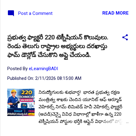
ఎగ్జిక్యూటివ్ పోస్టుల భర్తీకి ఆన్లైన్ విధానంలో
దరఖాస్తులు ఆహ్వానిస్తూ నోటిఫికేషన్ జారీ చేసింది.
READ MORE
Post a Comment
అర్హులైన అభ్యర్థుల నుండి దరఖాస్తులను
కోరుతుంది. అర్హత ఆసక్తి కలిగిన అభ్యర్థులు ఈ
ఉద్యోగాల కోసం 11.07.2026 నుండి 25.07.2026
ప్రభుత్వ ఫ్యాక్టరీ 220 టెక్నీషియన్ కొలువులు.
వరకు దరఖాస్తులను సమర్పించాలి. ఈ నోటిఫికేషన్
రెండు తెలుగు రాష్ట్రాల అభ్యర్థులు దరఖాస్తు
యొక్క పూర్తి ముఖ్య సమాచారం మీకోసం ఇక్కడ .
Follow US for More ✨Latest Update's Follow
ఫామ్ డౌన్లోడ్ చేసుకొని అప్లై చేయండి.
Channel Click here Follow Channel Click here
పోస్టుల వివరాలు : మొత్తం పోస్టుల సంఖ్య : 1213
Posted By
eLearningBADI
విభాగాల వారీగా ఖాళీల వివరాలు : నాన్
Published On:
2/11/2026 08:15:00 AM
ఎగ్జిక్యూటివ్ (జూనియర్ టెక్నీషియన్) : 1005
ఎగ్జిక్యూటివ్ (జూనియర్ మేనేజర్, కన్సల్టెంట్) : 208
నిరుద్యోగులకు శుభవార్త! భారత ప్రభుత్వ రక్షణ
విద్యార్హత : ప్రభుత్వ గుర్తింపు పొందిన యూనివర్సిటీ
మంత్రిత్వ శాఖకు చెందిన యూనిట్ ఆఫ్ ఆర్మూడ్
లేదా ఇన్స్టిట్యూట్ నుండి పోస్టులను అనుసరించి
వెహికల్స్ నిగమ్ లిమిటెడ్ హెవీ వెహికల్స్ ఫ్యాక్టరీ
సంబంధిత విభాగంలో బి ఈ/బీటెక్/ఎం ఈ/ఎంటెక్/
(అవడి)చెన్నై వివిధ విభాగాల్లో ఖాళీగా ఉన్న 220
సి ఎ/ఎంబీఏ/పీజీ లో అర్హత సాధించి ఉండాలి.
టెక్నీషియన్ పోస్టుల భర్తీకి ఆఫ్లైన్ విధానంలో పోస్ట్
సంబంధిత ట్రేడ్ లో N...
ద్వారా దరఖాస్తులు ఆహ్వానిస్తూ నోటిఫికేషన్ జారీ