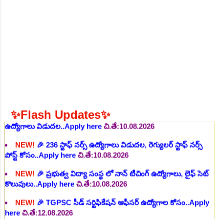
చి.తే:06.08.2026
NEW!
🎉 గ్రామీణ కో-ఆపరేటివ్ బ్యాంక్ 338 అసిస్టెంట్
ఉద్యోగాలు..Apply here
చి.తే:07.08.2026
NEW!
🎉 భారతీయ రైల్వే భారీ నోటిఫికేషన్, 1853 పోస్టుల
కోసం..Apply here
చి.తే:07.08.2026
NEW!
🎉 ఆరోగ్యశాఖ, ప్రభుత్వ హాస్పిటల్ లో 67 నాన్-పారామెడికల్
ఉద్యోగాలు విడుదల..Apply here
చి.తే:10.08.2026
NEW!
🎉 236 స్టాఫ్ నర్స్ ఉద్యోగాలు విడుదల, రెగ్యులర్ స్టాఫ్ నర్స్
✨Flash Updates✨
పోస్ట్ కోసం..Apply here
చి.తే:10.08.2026
NEW!
🎉 ప్రభుత్వ విద్యా సంస్థ లో నాన్ టీచింగ్ ఉద్యోగాలు, లైఫ్ సెట్
కొలువులు..Apply here
చి.తే:10.08.2026
NEW!
🎉 TGPSC సీడ్ సర్టిఫికేషన్ ఆఫీసర్ ఉద్యోగాల కోసం..Apply
here
చి.తే:12.08.2026
NEW!
🎉 రైల్వేలో 119 సెక్షన్ కంట్రోలర్ ఉద్యోగాలు విడుదల..Apply
here
చి.తే:14.08.2026