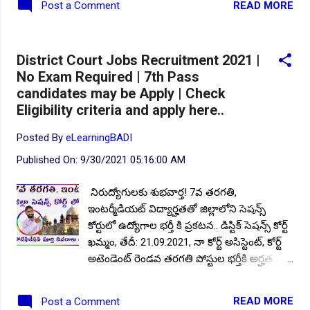
READ MORE
Post a Comment
ఒకే పరీక్షతో నియామకాలపైనా పరిశీలన.. రాష్ట్రంలో
అతి త్వరలో మెగా నోటిఫికేషన్స్ నియామకాల దిశగా
సర్కార్ కీలక ప్రకటనకు చేరువైంది. ఒకేసారి 86 వేల
District Court Jobs Recruitment 2021 |
ఖాళీలను గుర్తించి వీటి భర్తీకి పలు శాఖల ప్రతి
No Exam Required | 7th Pass
పాదనలతో నివేదిక ముఖ్యమంత్రి కేసీఆర్ కు చేరింది.
candidates may be Apply | Check
కొన్ని పోస్టు లను తొలగించిన తర్వాత సుమారుగా
Eligibility criteria and apply here..
65వేల నియామకాలకు సర్కార్ సై అనే అవకాశాలు
కనిపిస్తున్నాయి. నిరుద్యోగులు ఎదురు చూస్తున్న
Posted By
eLearningBADI
ఉద్యోగ భర్తీకి సర్కార్ సర్వం సిద్ధం చేస్తున్నది. ఈ
Published On:
9/30/2021 05:16:00 AM
లోగా సర్దుబాట్లు, జోనల్, మల్టీ జోనల్ పోస్టుల
విభజన పూర్తి చేస్తున్నది. ఉద్యోగుల విభజనలో
నిరుద్యోగులకు శుభవార్త! 7వ తరగతి,
భాగంగా ఆదివారం కీలక సమావేశం జరిగింది.
ఇంటర్మీడియట్ విద్యార్హతతో జిల్లాలోని సెషన్స్
విభజన కమిటీ సమావేశానికి మునిసిపల్,
కోర్టులో ఉద్యోగాల భర్తీ కి ప్రకటన.. డిస్టిక్ సెషన్స్ కోర్ట్
పంచాయతీరాజ్, పశుసంవర్ధక, స్త్రీ, శిశు సంక్షేమ,
ఖమ్మం, తేదీ: 21.09.2021, నా కోర్ట్ అసిస్టెంట్, కోర్ట్
ఇరిగేషన్, వాణిజ్య పన్నుల అధికారుల...
అటెండెంట్ రెండవ తరగతి పోస్టుల భర్తీకి అర్హత
ఆసక్తి కలిగిన అభ్యర్థులు నుండి ఆఫ్లైన్లో
దరఖాస్తులను ఆహ్వానిస్తోంది నోటిఫికేషన్ను విడుదల
READ MORE
Post a Comment
చేసింది. పోస్టుల వివరాలు: మొత్తం పోస్టుల సంఖ్య: 8