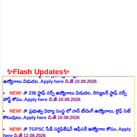
చి.తే:06.08.2026
NEW!
🎉 గ్రామీణ కో-ఆపరేటివ్ బ్యాంక్ 338 అసిస్టెంట్
ఉద్యోగాలు..Apply here
చి.తే:07.08.2026
NEW!
🎉 భారతీయ రైల్వే భారీ నోటిఫికేషన్, 1853 పోస్టుల
కోసం..Apply here
చి.తే:07.08.2026
NEW!
🎉 ఆరోగ్యశాఖ, ప్రభుత్వ హాస్పిటల్ లో 67 నాన్-పారామెడికల్
ఉద్యోగాలు విడుదల..Apply here
చి.తే:10.08.2026
NEW!
🎉 236 స్టాఫ్ నర్స్ ఉద్యోగాలు విడుదల, రెగ్యులర్ స్టాఫ్ నర్స్
✨Flash Updates✨
పోస్ట్ కోసం..Apply here
చి.తే:10.08.2026
NEW!
🎉 ప్రభుత్వ విద్యా సంస్థ లో నాన్ టీచింగ్ ఉద్యోగాలు, లైఫ్ సెట్
కొలువులు..Apply here
చి.తే:10.08.2026
NEW!
🎉 TGPSC సీడ్ సర్టిఫికేషన్ ఆఫీసర్ ఉద్యోగాల కోసం..Apply
here
చి.తే:12.08.2026
NEW!
🎉 రైల్వేలో 119 సెక్షన్ కంట్రోలర్ ఉద్యోగాలు విడుదల..Apply
here
చి.తే:14.08.2026