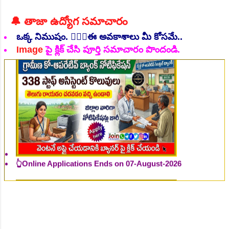
🔔 తాజా ఉద్యోగ సమాచారం
ఒక్క నిముషం. 💁🏻‍♂️ఈ అవకాశాలు మీ కోసమే..
Image
పై క్లిక్ చేసి పూర్తి సమాచారం పొందండి.
👆Online Applications Ends on 07-August-2026