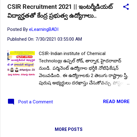
జూనియర్ సెక్రటేరియట్ అసిస్టెంట్(స్టోర్ & పర్చేస్)
CSIR Recruitment 2021 || ఇంటర్మీడియట్
విభాగంలో - 2 పోస్టులు.. ప్రకటించారు. విద్యార్హత:
విద్యార్హతతో కేంద్ర ప్రభుత్వ ఉద్యోగాలు..
గుర్తింపు పొందిన బోర్డు నుండి ఇంటర్మీడియట్ లేదా
దానికి సమానంఐన ఉత్తీర్ణత ను కలిగి ఉండాలి.
Posted By
eLearningBADI
నిమిషానికి 35 పదాలు ఇంగ్లీషులో/ నిమిషానికి 30
పదాలు హిందీలో కంప్యూటర్ టైప్ చేయగలగాలి.
Published On:
7/30/2021 03:55:00 AM
వయసు: అభ్యర్థుల వయస్సు 28 సంవత్సరాలు
మించకూడదు. రిజర్వేషన్ వర్గాల అభ్యర్థులకు
CSIR-Indian institute of Chemical
వయోపరిమితిలో సడలింపు వర్తిస్తుంది. పూర్తి
Technology ఉప్పల్ రోడ్, తార్నాక, హైదరాబాద్
వివరాలకు నోటిఫికేషన్ ను ఇక్కడ చదవండి.. జీతం:
నుండి.. పర్మినెంట్ ఉద్యోగాల భర్తీకి నోటిఫికేషన్
ఈ మూడు రకాల పోస్టులకు ఎంపికైన అభ్యర్థులకు
వెలువడింది.. ఈ ఉద్యోగాలకు 2 తెలుగు రాష్ట్రాల స్త్రీ,
pay level 2 ప్రకారం రూ.29,900 - 63,200 వరకు
పురుష అభ్యర్థులు దరఖాస్తు చేసుకోవచ్చు. పోస్టుల
ప్రతి నెల జీతం గా అన్ని అలవెన్స్ లతో క...
వివరాలు, విద్యార్హత, జీతం మొదలగు వివరాలు ఈ
క్రింది విధంగా ఉన్నాయి. పోస్టుల వివరాలు: మొత్తం
READ MORE
Post a Comment
పోస్టుల సంఖ్య: 18. విభాగాల వారీగా ఖాళీల
వివరాలు: ■ జూనియర్ సెక్రటేరియట్
అసిస్టెంట్(GEN) - 10, విద్యార్హత: ఇంటర్మీడియట్
ఉత్తీర్ణత తో నిమిషానికి 35 పదాలు ఇంగ్లీషులో, 30
MORE POSTS
పదాలు హిందీలో కంప్యూటర్ పై టైప్ చేయగల