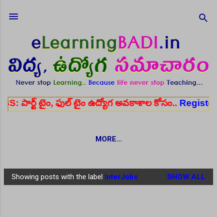
Skip to main content
, ఫుల్ టైం ఉద్యోగ అవకాశాల కోసం..
Register here
✨ ఆ
MORE…
Showing posts with the label
InterJobs
SHOW ALL
P
o
s