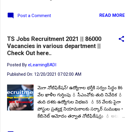
దరఖాస్తులు సమర్పించవచ్చు. పూర్తి వివరాలకు
అధికారిక నోటిఫికేషన్ చదవండి. భారతదేశంలోని
READ MORE
Post a Comment
జ్యూట్ ప్రధాన ఉత్పత్తిదారులు గా ఉన్న ఆరు
రాష్ట్రాలను అవి; ఆంధ్ర ప్రదేశ్, ఒరిస్సా, అస్సాం,
త్రిపుర, బీహార్, పశ్చిమ బెంగాల్ మొదలైనవి. జూట్
TS Jobs Recruitment 2021 || 86000
కార్పొరేషన్ ఆఫ్ ఇండియా ఆశాజనకంగా,
Vacancies in various department ||
శక్తివంతంగా మరియు ఆసక్తి కలిగిన యువత కోసం
Check Out here..
ఈ ఉద్యోగాలకు దరఖాస్తులు ఆహ్వానిస్తోంది
నోటిఫికేషన్ను విడుదల చేసింది. నోటిఫికేషన్
Posted By
eLearningBADI
వివరాలు ఈ క్రింది విధంగా ఉన్నాయి. జూట్
Published On:
12/20/2021 07:02:00 AM
కార్పొరేషన్ ఆఫ్ ఇండియా వివిధ విభాగాల్లో
ఉన్నటువంటి ఖాళీల భర్తీకి ఆస్తి కలిగిన భారతీయ
మెగా నోటిఫికేషన్! ఉద్యోగాల భర్తీకి సర్వం సిద్ధం 86
అభ్యర్థుల నుండి ఆన్లైన్ దరఖాస్తులను
వేల ఖాళీల గుర్తింపు 💧 సీఎంవోకు తుది నివేదిక 💧
ఆహ్వానిస్తుంది. పోస్టుల వివరాలు: మొత్తం పోస్టుల
తుది దశకు ఉద్యోగుల విభజన 💧 55 వేలకు పైగా
సంఖ్య: 63, విభాగాల వారీగా ఖాళీల వివరాలు: 1.
పోస్టుల ప్రత్యక్ష నియామకాలకు సర్కార్ సుముఖం •
అకౌంటెంట్ - 12, 2. జూనియర్ అసిస్టెంట్ - 11, 3.
కేబినెట్ ఆమోదం తర్వాత నోటిఫికేషన్లు 💧 అటు
జూనియర్ ఇన్ స్పెక్టర్ - 40, అకౌంటెంట్ ఉద్యోగాలకు
జాబ్ క్యాలెండరు కసరత్తు • రిటైర్డ్ ఐఏఎస్ అధికారి
విద్యార్హత: ప్రభుత్వ గుర్తింపు పొందిన యూ...
శివశంకర్ నేతృత్వంలో ప్రత్యేక విభాగం ఏర్పాటు 💧