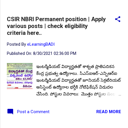
విభాగాల వారీగా ఖాళీల సంఖ్య: 1. కోర్ట్ అసిస్టెంట్లు -
05, 2. కోర్ట్ అటెండెంట్ - 03,.. విద్యార్హత: కోర్ట్
CSIR NBRI Permanent position | Apply
అటెండెంట్ పోస్టులకు దరఖాస్తు చేసుకునే
various posts | check eligibility
అభ్యర్థులు 7వ తరగతి ఉత్తీర్ణత కలిగి ఉండాలి.
criteria here..
అలాగే కోర్ట్ అసిస్టెంట్ ఉద్యోగాలకు దరఖాస్తు
చేసుకునే అభ్యర్థులు తప్పనిసరిగా ఇంటర్మీడియట్
Posted By
eLearningBADI
ఉత్తీర్ణత కలిగి ఉండాలి. వయసు: జూలై 1, 2021
Published On:
8/30/2021 02:36:00 PM
నాటికి దరఖాస్తుదారుల వయస్సు 18 సంవత్సరాల
నుండి 30 నాలుగు సంవత్సరాలకు మించకుండా
ఇంటర్మీడియట్ విద్యార్హతతో శాశ్వత ప్రాతిపదికన
ఉండాలి. రిజర్వేషన్ వర్గాల అభ్యర్థులకు
కేంద్ర ప్రభుత్వ ఉద్యోగాలు.. సిఎస్ఐఆర్-ఎన్బిఆర్ఐ
వయోపరిమితిలో సడలింపు.. ఎస్సీ /ఎస్టీ /బీసీ
ఇంటర్మీడియట్ విద్యార్హతతో జూనియర్ సెక్రటేరియట్
అభ్యర్థులకు 5 సంవత్సరాలు, అలాగే వికలాంగులకు
అసిస్టెంట్ ఉద్యోగాల భర్తీకి నోటిఫికేషన్ విడుదల
మరియు మాజీ సైనికులకు 10 సంవత్సరాలు
చేసింది. పోస్టుల వివరాలు: మొత్తం పోస్టుల సంఖ్య:
వయోపరిమితిలో సడలింపు అర్హులు. ఎంపిక
10 విభాగాల వారీగా ఖాళీల వివరాలు: 1. జూనియర్
విధానం: అక్కడ మీ విద్యార్...
సెక్రటేరియట్ అసిస్టెంట్ (జనరల్) విభాగంలో - 5
READ MORE
Post a Comment
పోస్టులు, 2. జూనియర్ సెక్రటేరియట్ అసిస్టెంట్
(ఫైనాన్స్ & అకౌంట్) విభాగంలో - 3 పోస్టులు, 3.