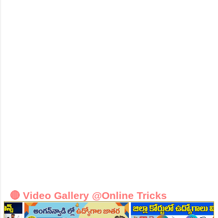
👆Online Applications Ends on 07-August-2026
👆Online Applications Ends on 10-August-2026
🔴 Video Gallery @Online Tricks