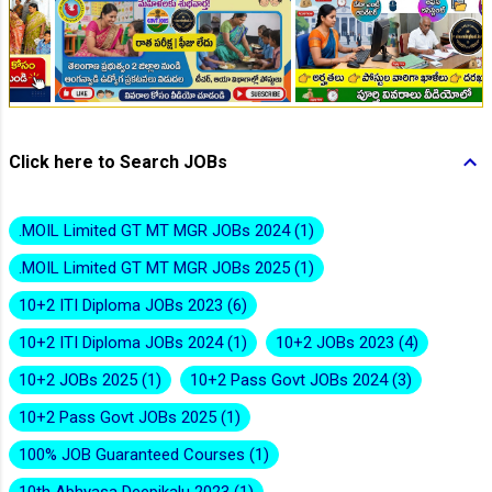
👆Online Applications Ends on 10-August-2026
Click here to Search JOBs
.MOIL Limited GT MT MGR JOBs 2024
1
.MOIL Limited GT MT MGR JOBs 2025
1
10+2 ITI Diploma JOBs 2023
6
10+2 ITI Diploma JOBs 2024
1
10+2 JOBs 2023
4
👆Online Applications Ends on 10-August-2026
10+2 JOBs 2025
1
10+2 Pass Govt JOBs 2024
3
10+2 Pass Govt JOBs 2025
1
100% JOB Guaranteed Courses
1
10th Abhyasa Deepikalu 2023
1