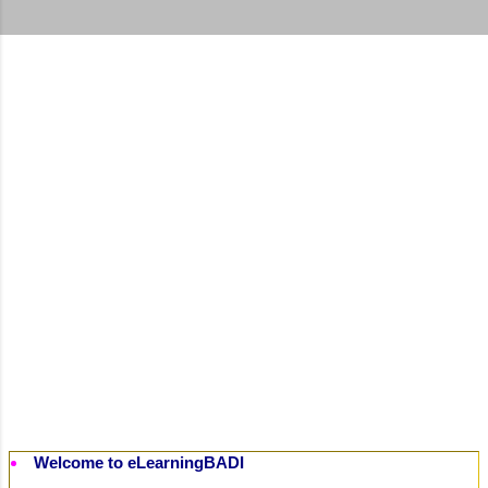
t
s
Welcome to eLearningBADI