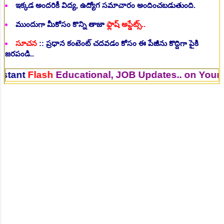
ఇక్కడ అందరికీ విద్య, ఉద్యోగ సమాచారం అందించబడుతుంది.
ముందుగా మీకోసం కొన్ని తాజా
ఫ్లాష్ అప్డేట్స్..
సూచన
:: ప్రధాన కంటెంట్ చదవడం కోసం ఈ పేజీను కొద్దిగా పైకి
జరపండి..
sh
Educational, JOB Updates.. on Your Mobile. 