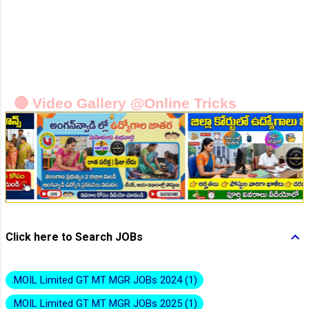
👆Online Applications Ends on 10-August-2026
🔴 Video Gallery @Online Tricks
👆Online Applications Ends on 10-August-2026
Click here to Search JOBs
.MOIL Limited GT MT MGR JOBs 2024
1
.MOIL Limited GT MT MGR JOBs 2025
1