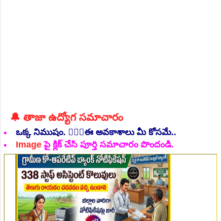
విద్యార్హతల్లో కనబరిచిన ప్రతి...
👆Online Applications Ends on 06-August-2026
🔔 తాజా ఉద్యోగ సమాచారం
ఒక్క నిముషం. 💁🏻‍♂️ఈ అవకాశాలు మీ కోసమే..
Image
పై క్లిక్ చేసి పూర్తి సమాచారం పొందండి.
👆Online Applications Ends on 07-August-2026