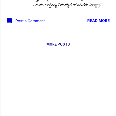
ఎదురుచూస్తున్న నిరుద్యోగ యువతకు ఎలక్ట్రానిక్
కార్పొరేషన్ ఆఫ్ ఇండియా లిమిటెడ్ (ECIL)
హైదరాబాద్, భారీ శుభవార్త చెప్పింది. ఎలాంటి రాత
READ MORE
Post a Comment
పరీక్ష లేకుండా! రూ.20,480/- నుండి రూ.72,000/-
జీతంతో "మెడికల్ ఆఫీసర్/ నర్స్" ఉద్యోగాల భర్తీకి,
ఆసక్తి కలిగిన అభ్యర్థులను నేరుగా ఇంటర్వ్యూలకు
ఆహ్వానిస్తూ నోటిఫికేషన్ విడుదల చేసింది.. ఆసక్తి
MORE POSTS
కలిగిన భారతీయ యువత ఈ ఉద్యోగ అవకాశాలను
అందుకోవడానికి 15.12.2022 నిర్వహిస్తున్న
ఇంటర్వ్యూలకు హాజరు కావచ్చు.. ఈ నోటిఫికేషన్
యొక్క పూర్తి వివరాలు ఇక్కడ. ఖాళీల వివరాలు:
మొత్తం పోస్టుల సంఖ్య :: 3. విద్యార్హత: ప్రభుత్వ
గుర్తింపు పొందిన యూనివర్సిటీ లేదా ఇన్స్టిట్యూట్
నుండి, B.Sc (Nursing)/ Diploma Nursing/
MBBS రాతలను కలిగి ఉండాలి. వయోపరిమితి: ◆
30.11.2022 నాటికి 40 సంవత్సరాలకు మించకుండా
ఉండాలి. ఎంపిక విధానం: ◆ ఈ ఉద్యోగాల భర్తీకి
NEW!
ఎలాంటి రాత పరీక్ష లేదు!. ◆ అకాడమిక్/ టెక్నికల్