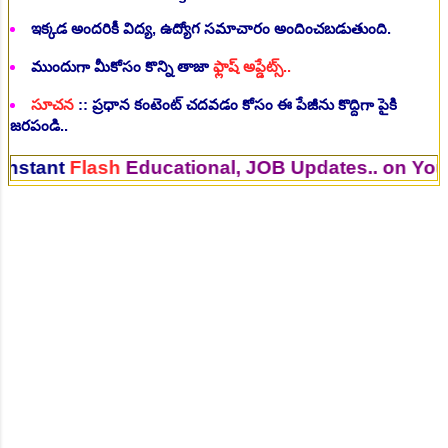
ఇక్కడ అందరికీ విద్య, ఉద్యోగ సమాచారం అందించబడుతుంది.
ముందుగా మీకోసం కొన్ని తాజా
ఫ్లాష్ అప్డేట్స్..
సూచన
:: ప్రధాన కంటెంట్ చదవడం కోసం ఈ పేజీను కొద్దిగా పైకి
జరపండి..
lash
Educational, JOB Updates.. on Your Mobil