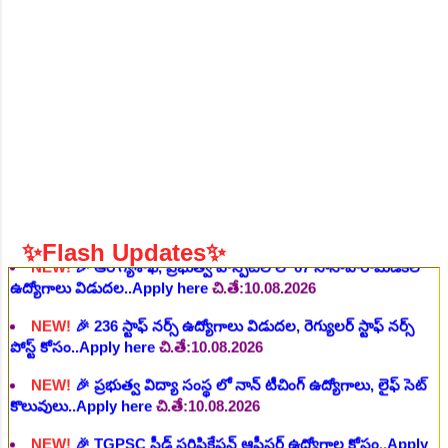
NEW!
🎉 ఆరోగ్య శాఖ నర్స్, టెక్నీషియన్, సెక్యూరిటీ, అకౌంటెంట్,
వివిధ మెడికల్ స్టాప్ విభాగాల్లో శాశ్వత ఉద్యోగాల భర్తీ..Apply here
చి.తే:06.08.2026
NEW!
🎉 గ్రామీణ కో-ఆపరేటివ్ బ్యాంక్ 338 అసిస్టెంట్
ఉద్యోగాలు..Apply here
చి.తే:07.08.2026
NEW!
🎉 భారతీయ రైల్వే భారీ నోటిఫికేషన్, 1853 పోస్టుల
కోసం..Apply here
చి.తే:07.08.2026
NEW!
🎉 ఆరోగ్యశాఖ, ప్రభుత్వ హాస్పిటల్ లో 67 నాన్-పారామెడికల్
ఉద్యోగాలు విడుదల..Apply here
చి.తే:10.08.2026
✨Flash Updates✨
NEW!
🎉 236 స్టాఫ్ నర్స్ ఉద్యోగాలు విడుదల, రెగ్యులర్ స్టాఫ్ నర్స్
పోస్ట్ కోసం..Apply here
చి.తే:10.08.2026
NEW!
🎉 ప్రభుత్వ విద్యా సంస్థ లో నాన్ టీచింగ్ ఉద్యోగాలు, లైఫ్ సెట్
కొలువులు..Apply here
చి.తే:10.08.2026
NEW!
🎉 TGPSC సీడ్ సర్టిఫికేషన్ ఆఫీసర్ ఉద్యోగాల కోసం..Apply
here
చి.తే:12.08.2026
NEW!
🎉 రైల్వేలో 119 సెక్షన్ కంట్రోలర్ ఉద్యోగాలు విడుదల..Apply