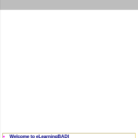
t
s
Welcome to eLearningBADI