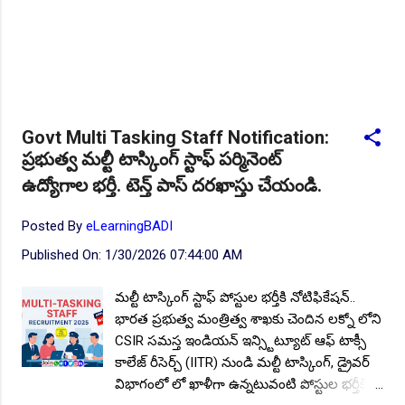
Govt Multi Tasking Staff Notification:
ప్రభుత్వ మల్టీ టాస్కింగ్ స్టాఫ్ పర్మినెంట్
ఉద్యోగాల భర్తీ. టెన్త్ పాస్ దరఖాస్తు చేయండి.
Posted By
eLearningBADI
Published On:
1/30/2026 07:44:00 AM
మల్టీ టాస్కింగ్ స్టాఫ్ పోస్టుల భర్తీకి నోటిఫికేషన్..
భారత ప్రభుత్వ మంత్రిత్వ శాఖకు చెందిన లక్నో లోని
CSIR సమస్త ఇండియన్ ఇన్స్టిట్యూట్ ఆఫ్ టాక్సీ
కాలేజ్ రీసెర్చ్ (IITR) నుండి మల్టీ టాస్కింగ్, డ్రైవర్
విభాగంలో లో ఖాళీగా ఉన్నటువంటి పోస్టుల భర్తీకి