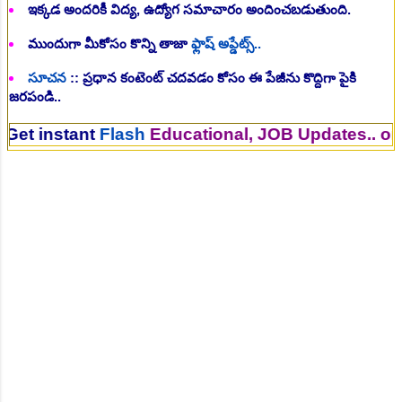
ఇక్కడ అందరికీ విద్య, ఉద్యోగ సమాచారం అందించబడుతుంది.
ముందుగా మీకోసం కొన్ని తాజా
ఫ్లాష్ అప్డేట్స్..
సూచన
:: ప్రధాన కంటెంట్ చదవడం కోసం ఈ పేజీను కొద్దిగా పైకి
జరపండి..
stant
Flash
Educational, JOB Updates.. on Your 