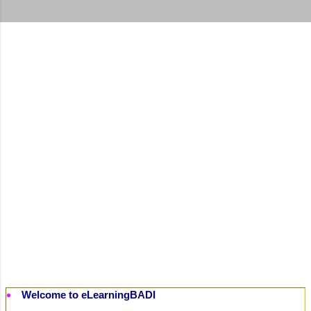
t
s
Welcome to eLearningBADI