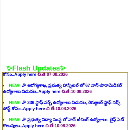
చి.తే:26.07.2026
NEW!
🎉 ఆరోగ్య శాఖ నర్స్, టెక్నీషియన్, సెక్యూరిటీ, అకౌంటెంట్,
వివిధ మెడికల్ స్టాప్ విభాగాల్లో శాశ్వత ఉద్యోగాల భర్తీ..Apply here
చి.తే:06.08.2026
NEW!
🎉 గ్రామీణ కో-ఆపరేటివ్ బ్యాంక్ 338 అసిస్టెంట్
ఉద్యోగాలు..Apply here
చి.తే:07.08.2026
NEW!
🎉 భారతీయ రైల్వే భారీ నోటిఫికేషన్, 1853 పోస్టుల
కోసం..Apply here
చి.తే:07.08.2026
✨Flash Updates✨
NEW!
🎉 ఆరోగ్యశాఖ, ప్రభుత్వ హాస్పిటల్ లో 67 నాన్-పారామెడికల్
ఉద్యోగాలు విడుదల..Apply here
చి.తే:10.08.2026
NEW!
🎉 236 స్టాఫ్ నర్స్ ఉద్యోగాలు విడుదల, రెగ్యులర్ స్టాఫ్ నర్స్
పోస్ట్ కోసం..Apply here
చి.తే:10.08.2026
NEW!
🎉 ప్రభుత్వ విద్యా సంస్థ లో నాన్ టీచింగ్ ఉద్యోగాలు, లైఫ్ సెట్
కొలువులు..Apply here
చి.తే:10.08.2026
NEW!
🎉 TGPSC సీడ్ సర్టిఫికేషన్ ఆఫీసర్ ఉద్యోగాల కోసం..Apply
here
చి.తే:12.08.2026