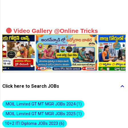
👆Online Applications Ends on 10-August-2026
🔴 Video Gallery @Online Tricks
Click here to Search JOBs
👆Online Applications Ends on 10-August-2026
.MOIL Limited GT MT MGR JOBs 2024
1
.MOIL Limited GT MT MGR JOBs 2025
1
10+2 ITI Diploma JOBs 2023
6