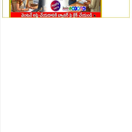
👆Online Applications Ends on 07-August-2026
👆Online Applications Ends on 07-August-2026