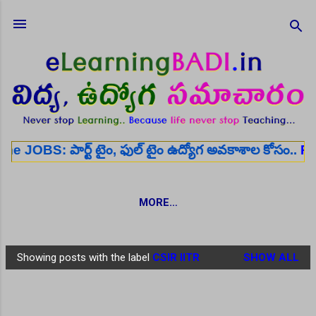
Skip to main content
ార్ట్ టైం, ఫుల్ టైం ఉద్యోగ అవకాశాల కోసం..
Register 
MORE…
Showing posts with the label
CSIR IITR
SHOW ALL
P
o
s