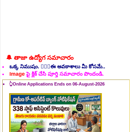
NEW!
🔔 తాజా ఉద్యోగ సమాచారం
ఒక్క నిముషం. 💁🏻‍♂️ఈ అవకాశాలు మీ కోసమే..
👆Online Applications Ends on 06-August-2026
Image
పై క్లిక్ చేసి పూర్తి సమాచారం పొందండి.