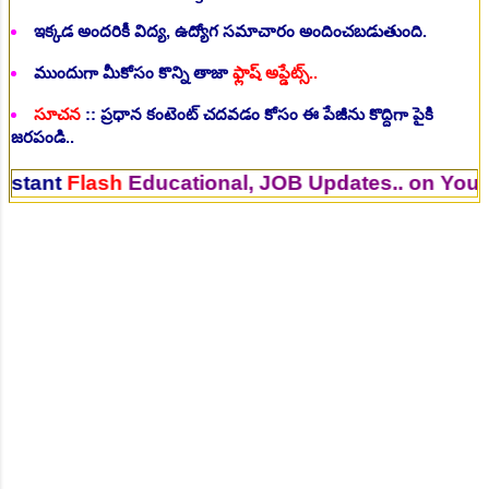
ఇక్కడ అందరికీ విద్య, ఉద్యోగ సమాచారం అందించబడుతుంది.
ముందుగా మీకోసం కొన్ని తాజా
ఫ్లాష్ అప్డేట్స్..
సూచన
:: ప్రధాన కంటెంట్ చదవడం కోసం ఈ పేజీను కొద్దిగా పైకి
జరపండి..
Flash
Educational, JOB Updates.. on Your Mobi