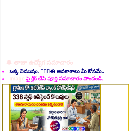
👆Online Applications Ends on 06-August-2026
🔔 తాజా ఉద్యోగ సమాచారం
ఒక్క నిముషం. 💁🏻‍♂️ఈ అవకాశాలు మీ కోసమే..
Image
పై క్లిక్ చేసి పూర్తి సమాచారం పొందండి.
👆Online Applications Ends on 07-August-2026