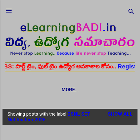
Skip to main content
 టైం, ఫుల్ టైం ఉద్యోగ అవకాశాల కోసం..
Register here
MORE…
Showing posts with the label
BSNL SET
SHOW ALL
P
Notification 2026
o
s