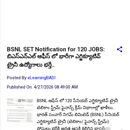
BSNL SET Notification for 120 JOBS:
బిఎస్ఎన్ఎల్ ఆఫీస్ లో భారీగా ఎగ్జిక్యూటివ్
ట్రైనీ ఉద్యోగాలు భర్తీ..
Posted By
eLearningBADI
Published On:
4/27/2026 08:49:00 AM
BSNL ఆఫీస్ లో 120 సీనియర్ ఎగ్జిక్యూటివ్ ట్రైనీ
టెలికాం స్ట్రీమ్ ఫైనాన్స్ క్రీమ్ విభాగాల్లో ఖాళీలు..
భారత్ సంచార్ నిగమ్ లిమిటెడ్ (BSNL) సీనియర్
ఎగ్జిక్యూటివ్ ట్రైనీ (టెలికాం/ ఫైనాన్స్ స్ట్రీమ్)
పోస్టులు భర్తీకి అర్హత ఆసక్తి కలిగిన భారతీయ