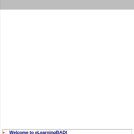
t
s
Welcome to eLearningBADI