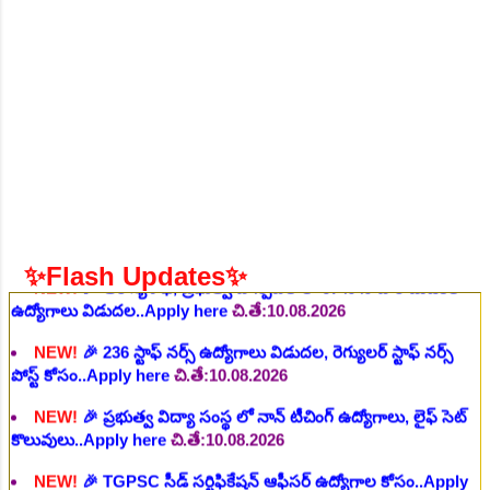
NEW!
🎉 ఆరోగ్య శాఖ నర్స్, టెక్నీషియన్, సెక్యూరిటీ, అకౌంటెంట్,
వివిధ మెడికల్ స్టాప్ విభాగాల్లో శాశ్వత ఉద్యోగాల భర్తీ..Apply here
చి.తే:06.08.2026
NEW!
🎉 గ్రామీణ కో-ఆపరేటివ్ బ్యాంక్ 338 అసిస్టెంట్
ఉద్యోగాలు..Apply here
చి.తే:07.08.2026
NEW!
🎉 భారతీయ రైల్వే భారీ నోటిఫికేషన్, 1853 పోస్టుల
కోసం..Apply here
చి.తే:07.08.2026
NEW!
🎉 ఆరోగ్యశాఖ, ప్రభుత్వ హాస్పిటల్ లో 67 నాన్-పారామెడికల్
ఉద్యోగాలు విడుదల..Apply here
చి.తే:10.08.2026
✨Flash Updates✨
NEW!
🎉 236 స్టాఫ్ నర్స్ ఉద్యోగాలు విడుదల, రెగ్యులర్ స్టాఫ్ నర్స్
పోస్ట్ కోసం..Apply here
చి.తే:10.08.2026
NEW!
🎉 ప్రభుత్వ విద్యా సంస్థ లో నాన్ టీచింగ్ ఉద్యోగాలు, లైఫ్ సెట్
కొలువులు..Apply here
చి.తే:10.08.2026
NEW!
🎉 TGPSC సీడ్ సర్టిఫికేషన్ ఆఫీసర్ ఉద్యోగాల కోసం..Apply
here
చి.తే:12.08.2026
NEW!
🎉 రైల్వేలో 119 సెక్షన్ కంట్రోలర్ ఉద్యోగాలు విడుదల..Apply