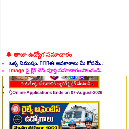
👆Online Applications Ends on 06-August-2026
🔔 తాజా ఉద్యోగ సమాచారం
ఒక్క నిముషం. 💁🏻‍♂️ఈ అవకాశాలు మీ కోసమే..
Image
పై క్లిక్ చేసి పూర్తి సమాచారం పొందండి.
👆Online Applications Ends on 07-August-2026