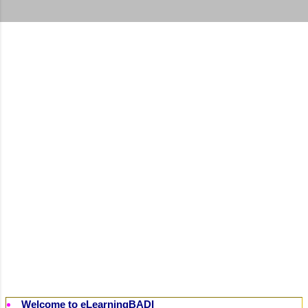
t
s
Welcome to eLearningBADI