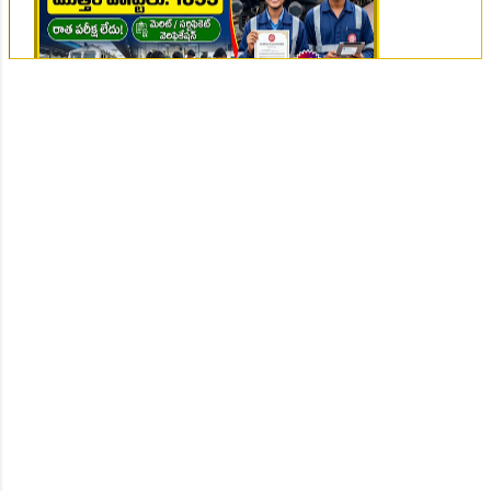
👆Online Applications Ends on 07-August-2026
👆Online Applications Ends on 10-August-2026