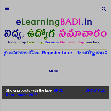
Skip to main content
ాశాల కోసం..
Register here
✨ ఆరోగ్య శాఖ నర్స్, టెక్నీషి
MORE…
Showing posts with the label
BPCL
SHOW ALL
P
Recruitment 2025
o
s