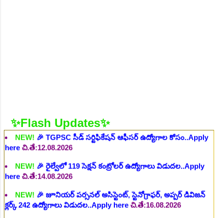
కోసం..Apply here
చి.తే:07.08.2026
NEW!
🎉 ఆరోగ్యశాఖ, ప్రభుత్వ హాస్పిటల్ లో 67 నాన్-పారామెడికల్
ఉద్యోగాలు విడుదల..Apply here
చి.తే:10.08.2026
NEW!
🎉 236 స్టాఫ్ నర్స్ ఉద్యోగాలు విడుదల, రెగ్యులర్ స్టాఫ్ నర్స్
పోస్ట్ కోసం..Apply here
చి.తే:10.08.2026
NEW!
🎉 ప్రభుత్వ విద్యా సంస్థ లో నాన్ టీచింగ్ ఉద్యోగాలు, లైఫ్ సెట్
కొలువులు..Apply here
చి.తే:10.08.2026
NEW!
🎉 TGPSC సీడ్ సర్టిఫికేషన్ ఆఫీసర్ ఉద్యోగాల కోసం..Apply
here
చి.తే:12.08.2026
✨Flash Updates✨
NEW!
🎉 రైల్వేలో 119 సెక్షన్ కంట్రోలర్ ఉద్యోగాలు విడుదల..Apply
here
చి.తే:14.08.2026
NEW!
🎉 జూనియర్ పర్సనల్ అసిస్టెంట్, స్టెనోగ్రాఫర్, అప్పర్ డివిజన్
క్లర్క్ 242 ఉద్యోగాలు విడుదల..Apply here
చి.తే:16.08.2026
NEW!
🎉 500 అసిస్టెంట్ ఉద్యోగాల భర్తీకి ప్రకటన.. తెలుగు రాష్ట్రాల్లో
ఖాళీలు..Apply here
చి.తే:17.08.2026