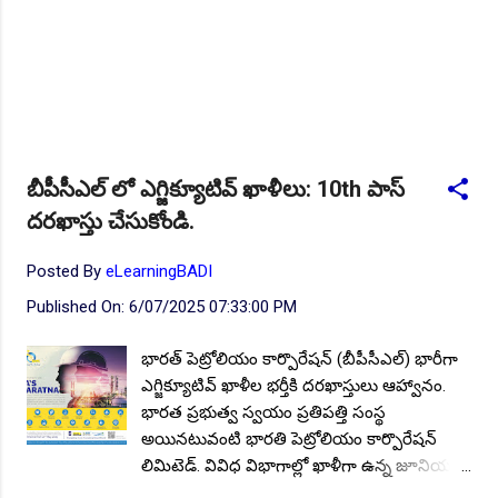
బీపీసీఎల్ లో ఎగ్జిక్యూటివ్ ఖాళీలు: 10th పాస్
దరఖాస్తు చేసుకోండి.
Posted By
eLearningBADI
Published On:
6/07/2025 07:33:00 PM
భారత్ పెట్రోలియం కార్పొరేషన్ (బీపీసీఎల్) భారీగా
ఎగ్జిక్యూటివ్ ఖాళీల భర్తీకి దరఖాస్తులు ఆహ్వానం.
భారత ప్రభుత్వ స్వయం ప్రతిపత్తి సంస్థ
అయినటువంటి భారతి పెట్రోలియం కార్పొరేషన్
లిమిటెడ్. వివిధ విభాగాల్లో ఖాళీగా ఉన్న జూనియర్
ఎగ్జిక్యూటివ్, అసోసియేట్ ఎగ్జిక్యూటివ్ పోస్టుల భర్తీకి