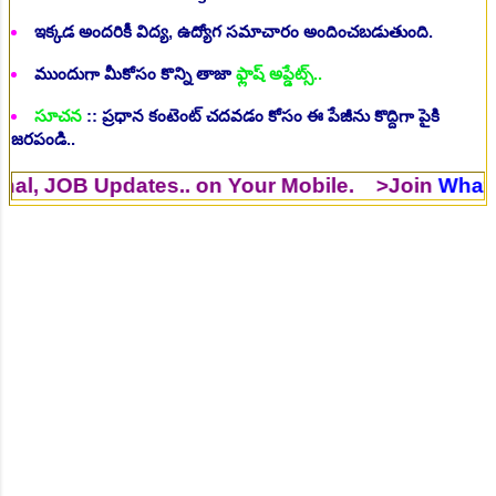
ఇక్కడ అందరికీ విద్య, ఉద్యోగ సమాచారం అందించబడుతుంది.
ముందుగా మీకోసం కొన్ని తాజా
ఫ్లాష్ అప్డేట్స్..
సూచన
:: ప్రధాన కంటెంట్ చదవడం కోసం ఈ పేజీను కొద్దిగా పైకి
జరపండి..
B Updates.. on Your Mobile. >Join
WhatsApp Gr