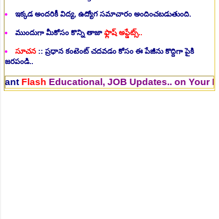
ఇక్కడ అందరికీ విద్య, ఉద్యోగ సమాచారం అందించబడుతుంది.
ముందుగా మీకోసం కొన్ని తాజా
ఫ్లాష్ అప్డేట్స్..
సూచన
:: ప్రధాన కంటెంట్ చదవడం కోసం ఈ పేజీను కొద్దిగా పైకి
జరపండి..
lash
Educational, JOB Updates.. on Your Mobile