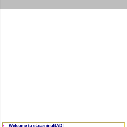
t
s
Welcome to eLearningBADI