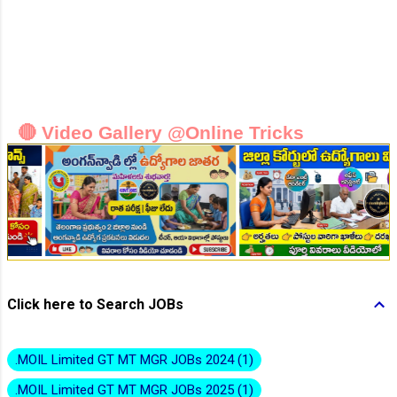
👆Online Applications Ends on 27-July-2026
🔴 Video Gallery @Online Tricks
👆Online Applications Ends on 28-July-2026
Click here to Search JOBs
.MOIL Limited GT MT MGR JOBs 2024
1
.MOIL Limited GT MT MGR JOBs 2025
1