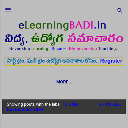
Skip to main content
ం, ఫుల్ టైం ఉద్యోగ అవకాశాల కోసం..
Register here
✨ శ
MORE…
Showing posts with the label
TS CGG
SHOW ALL
P
Recruitment 2024
o
s