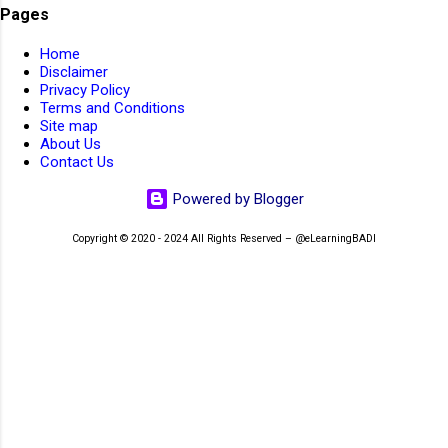
AIIMS Medical Staff 2023. AIIMS Nursing Staff 2023
1
Pages
AIIMS Non Faculty JOBs 2022
1
Home
Disclaimer
AIIMS Non-Faculty JOBs 2023
4
Privacy Policy
Terms and Conditions
AIIMS Non-Teaching JOBs 2026
2
AIIMS Patna
1
Site map
AIIMS Patna Faculty Rectt 2026
About Us
1
Contact Us
AIIMS RECRUITMENT 2026
1
👆Online Applications Ends on 07-August-2026
Powered by Blogger
AIIMS SR Recruitment 2022
1
Copyright © 2020 - 2024 All Rights Reserved – @eLearningBADI
AIIMS Walk-In-Interview 2023
1
AIMS
1
Air Force School Hindan
1
Air force School Teaching Non-Teaching Rectt 2026
1
Air India JOBs 2023
4
Airport Ground Staff
1
Airport JOBs 2023
1
AirportJOBs
1
aissee
3
AISSEE 2022
2
AISSEE 2026
2
👆Online Applications Ends on 07-August-2026