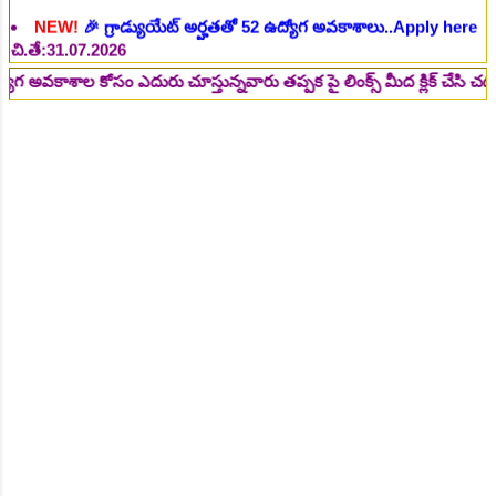
NEW!
🎉 డిగ్రీ పూర్తి చేసిన వారికి గోల్డెన్ ఛాన్స్..Apply here
చి.తే:31.07.2026
ాల కోసం ఎదురు చూస్తున్నవారు తప్పక పై లింక్స్ మీద క్లిక్ చేసి చదవండి.. 
NEW!
🎉 105 కేంద్ర ప్రభుత్వ ఉద్యోగాలు భర్తీకి నోటిఫికేషన్..Apply
here
చి.తే:31.07.2026
NEW!
🎉 రాత పరీక్ష లేకుండా! 358 ఉద్యోగాల భర్తీకి నోటిఫికేషన్.
ఆంధ్రప్రదేశ్, తెలంగాణ జిల్లాల్లో భారీగా ఖాళీలు..Apply here
చి.తే:31.07.2026
NEW!
🎉 శాశ్వత సెక్యూరిటీ పోస్టుల కోసం..Apply here
చి.తే:31.07.2026
NEW!
🎉 6వ తరగతి ప్రవేశాల కోసం ఉచిత అడ్మిషన్ల నోటిఫికేషన్
విడుదల..Apply here
చి.తే:31.07.2026
NEW!
🎉 తెలుగు రాష్ట్రాల్లోని కేంద్ర ప్రభుత్వ సంస్థల్లో భారీగా శాశ్వత
ఉద్యోగాలు..Apply here
చి.తే:01.08.2026
NEW!
🎉 కొత్తగూడెం సింగరేణి లో 159 నాన్-ఎగ్జిక్యూటివ్ పోస్టుల
భర్తీ..Apply here
చి.తే:02.08.2026