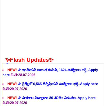
NEW!
🎉 267 వివిధ నాన్ టీచింగ్ కొలువుల కోసం..Apply here
చి.తే:27.07.2026
NEW!
🎉 ప్రభుత్వ సంస్థలో 153 కాంట్రాక్టు ఉద్యోగాలు..Apply here
చి.తే:27.07.2026
NEW!
🎉 ప్రభుత్వ శాశ్వత 118 టీచర్ ఉద్యోగాలు విడుదల..Apply
here
చి.తే:27.07.2026
NEW!
🎉 గ్రామీణ ప్రాథమిక ఆరోగ్య కేంద్రంలో ల్యాబ్ టెక్నీషియన్
పోస్టులు విడుదల..Apply here
చి.తే:28.07.2026
NEW!
🎉 ఇండియన్ ఆయిల్ కంపెనీ, 1624 ఉద్యోగాల భర్తీ..Apply
✨Flash Updates✨
here
చి.తే:28.07.2026
NEW!
🎉 రైల్వేలో 6,565 టెక్నీషియన్ ఉద్యోగాల భర్తీ..Apply here
చి.తే:29.07.2026
NEW!
🎉 పాఠశాల విద్యాశాఖ 86 JOBs విడుదల..Apply here
చి.తే:29.07.2026
NEW!
🎉 గ్రాడ్యుయేట్ అర్హతతో 52 ఉద్యోగ అవకాశాలు..Apply here
చి.తే:31.07.2026