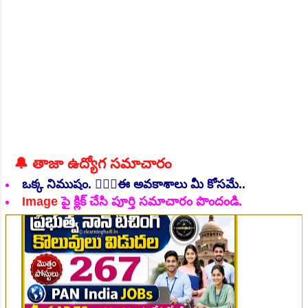
ఆహ్వానిస్తూ మార్చి 1, 2024 న నోటిఫికేషన్...
NEW!
🎉 టెన్త్ తర్వాత ఏం చేయాలి? విద్యార్థుల కోసం ఎడ్యుకేషన్
బోర్డ్ కెరియర్ బుక్...Download here
Daily 10 G.K MCQ Practice :
NEW!
పోటీ పరీక్షల ప్రత్యేకం All
Type of MCQ Bit Bank..
👆Online Applications Ends on 26-July-2026
🔔 తాజా ఉద్యోగ సమాచారం
ఒక్క నిముషం. 💁🏻‍♂️ఈ అవకాశాలు మీ కోసమే..
Image
పై క్లిక్ చేసి పూర్తి సమాచారం పొందండి.