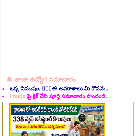
53 . విభాగాల వారీగా పోస్టులు : పిజిటి విభాగంలో -
07, టిజిటి విభా...
NEW!
👆Online Applications Ends on 06-August-2026
🔔 తాజా ఉద్యోగ సమాచారం
ఒక్క నిముషం. 💁🏻‍♂️ఈ అవకాశాలు మీ కోసమే..
Image
పై క్లిక్ చేసి పూర్తి సమాచారం పొందండి.