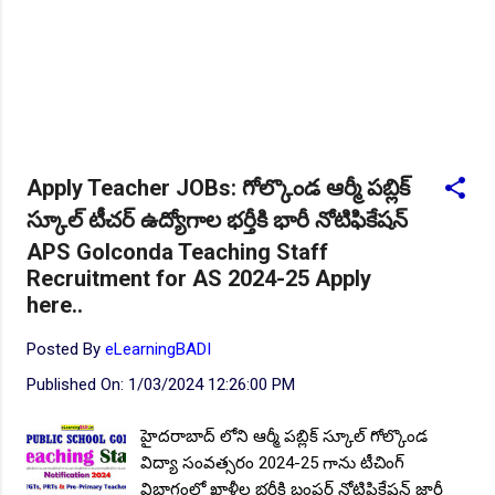
Apply Teacher JOBs: గోల్కొండ ఆర్మీ పబ్లిక్
స్కూల్ టీచర్ ఉద్యోగాల భర్తీకి భారీ నోటిఫికేషన్
APS Golconda Teaching Staff
Recruitment for AS 2024-25 Apply
here..
Posted By
eLearningBADI
Published On:
1/03/2024 12:26:00 PM
హైదరాబాద్ లోని ఆర్మీ పబ్లిక్ స్కూల్ గోల్కొండ
విద్యా సంవత్సరం 2024-25 గాను టీచింగ్
విభాగంలో ఖాళీల భర్తీకి బంపర్ నోటిఫికేషన్ జారీ