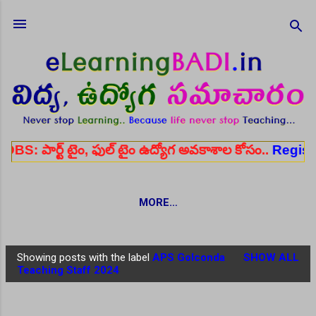
Skip to main content
 టైం, ఫుల్ టైం ఉద్యోగ అవకాశాల కోసం..
Register here
MORE…
Showing posts with the label
APS Golconda
SHOW ALL
P
Teaching Staff 2024
o
s