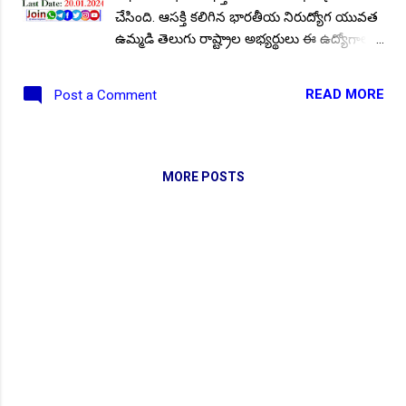
చేసింది. ఆసక్తి కలిగిన భారతీయ నిరుద్యోగ యువత
ఉమ్మడి తెలుగు రాష్ట్రాల అభ్యర్థులు ఈ ఉద్యోగాల
కోసం దరఖాస్తులు సమర్పించవచ్చు. ఇంటర్మీడియట్,
డిగ్రీ, పీజీ తో బీ.ఏడ్, డి.ఏడ్ అర్హతలు కలిగిన వారికి
READ MORE
Post a Comment
అవకాశాలు అందుబాటులో ఉన్నాయి. అర్హతల
ఆధారంగా పోస్టుల వివరాలు తెలుసుకొని
దరఖాస్తులు సమర్పించడానికి సంబంధించిన పూర్తి
వివరాలు ఇక్కడ అందుబాటులో ఉంచడం జరిగింది.
MORE POSTS
విద్య ఉద్యోగ అవకాశాలకు సంబంధించి తాజా
అప్డేట్స్ పొందడానికి మా వాట్సాప్/ టెలిగ్రామ్ ఛానెల్
లను ఫాలో అవ్వండి.. ఈ నోటిఫికేషన్ పూర్తి ముఖ్య
సమాచారం, సబ్జెక్టుల వారీగా ఖాళీల వివరాలు,
దరఖాస్తు చివరి తేదీతో మీకోసం ఇక్కడ. Follow US
for More ✨Latest Update's Follow Channel
Click here Follow Channel Click here పోస్టుల
వివరాలు : పోస్ట్ గ్రాడ్యుయేట్ టీచర్, ట్రైయినీ
గ్రాడ్యుయేట్ టీచర్, ప్రైమరీ టీచర్, ఫ్రీ-ప్రైమరీ టీచర్,
మరియు నాన్-టీచింగ్.. 📌 మొత్తం పోస్టుల సంఖ్య ::