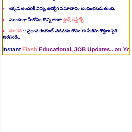
ఇక్కడ అందరికీ విద్య, ఉద్యోగ సమాచారం అందించబడుతుంది.
ముందుగా మీకోసం కొన్ని తాజా
ఫ్లాష్ అప్డేట్స్..
సూచన
:: ప్రధాన కంటెంట్ చదవడం కోసం ఈ పేజీను కొద్దిగా పైకి
జరపండి..
t
Flash
Educational, JOB Updates.. on Your Mob