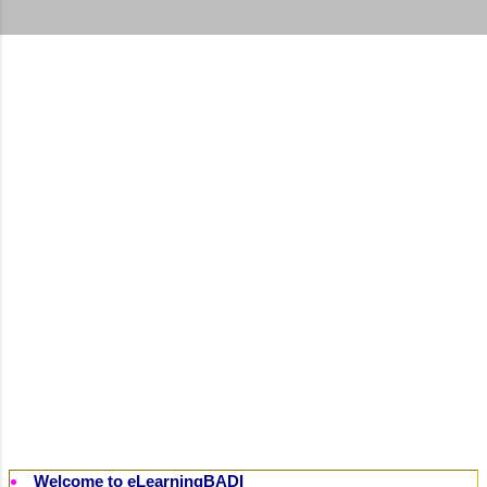
t
s
Welcome to eLearningBADI