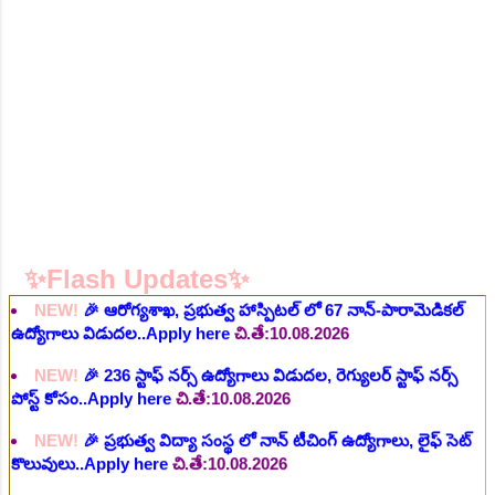
NEW!
🎉 ఆరోగ్య శాఖ నర్స్, టెక్నీషియన్, సెక్యూరిటీ, అకౌంటెంట్,
వివిధ మెడికల్ స్టాప్ విభాగాల్లో శాశ్వత ఉద్యోగాల భర్తీ..Apply here
చి.తే:06.08.2026
NEW!
🎉 గ్రామీణ కో-ఆపరేటివ్ బ్యాంక్ 338 అసిస్టెంట్
ఉద్యోగాలు..Apply here
చి.తే:07.08.2026
NEW!
🎉 భారతీయ రైల్వే భారీ నోటిఫికేషన్, 1853 పోస్టుల
కోసం..Apply here
చి.తే:07.08.2026
NEW!
🎉 ఆరోగ్యశాఖ, ప్రభుత్వ హాస్పిటల్ లో 67 నాన్-పారామెడికల్
ఉద్యోగాలు విడుదల..Apply here
చి.తే:10.08.2026
✨Flash Updates✨
NEW!
🎉 236 స్టాఫ్ నర్స్ ఉద్యోగాలు విడుదల, రెగ్యులర్ స్టాఫ్ నర్స్
పోస్ట్ కోసం..Apply here
చి.తే:10.08.2026
NEW!
🎉 ప్రభుత్వ విద్యా సంస్థ లో నాన్ టీచింగ్ ఉద్యోగాలు, లైఫ్ సెట్
కొలువులు..Apply here
చి.తే:10.08.2026
NEW!
🎉 TGPSC సీడ్ సర్టిఫికేషన్ ఆఫీసర్ ఉద్యోగాల కోసం..Apply
here
చి.తే:12.08.2026