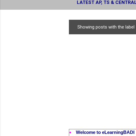
LATEST AP, TS & CENTRA
RESULTS
Showing posts with the label
P
o
s
t
s
Welcome to eLearningBADI