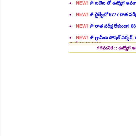
NEW!
🎉 రాత పరీక్ష లేకుండా! 68
NEW!
🎉 గ్రామీణ సోషల్ వర్కర్, అ
చి.తే:09.09.2026
NEW!
🎉 Hyd మెట్రోలో ఉద్యోగాల 
NEW!
🎉 800 టీచింగ్, నాన్ టీచిం
⚡గమనిక :: ఉద్యోగ అవకాశాల కోసం ఎద
NEW!
🎉 తెలంగాణ మహీంద్రా ట్రాక
NEW!
🎉 Abhyasa Deepikalu
NEW!
🎉 స్కిల్ యూనివర్సిటీ తెల
NEW!
🎉 టెన్త్ తర్వాత ఏం చేయాల
Daily 10 G.K MCQ Practice 