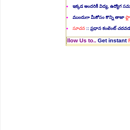
ఇక్కడ అందరికీ విద్య, ఉద్యోగ 
ముందుగా మీకోసం కొన్ని తాజా
ఫ్లా
సూచన
:: ప్రధాన కంటెంట్ చదవడం
>>Follow Us to..
Get instant
Flash
Edu
NEW!
🎉 శాశ్వత మల్టీ టెస్ట్ టాస్క
NEW!
🎉 ఆరోగ్య శాఖ నర్స్, టెక్న
భర్తీ..Apply here
చి.తే:06.08.2026
NEW!
🎉 గ్రామీణ కో-ఆపరేటివ్ బ్