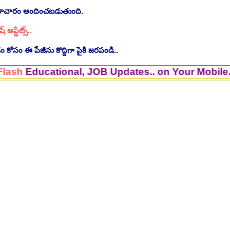
సమాచారం అందించబడుతుంది.
ష్ అప్డేట్స్..
 కోసం ఈ పేజీను కొద్దిగా పైకి జరపండి..
cational, JOB Updates.. on Your Mobile. >Join
ింగ్ స్టాఫ్ పోస్టుల భర్తీ..Apply here
చి.తే:26.07.2026
ీషియన్, సెక్యూరిటీ, అకౌంటెంట్, వివిధ మెడికల్ స్టాప్ విభాగాల్లో శాశ్వత ఉద్యోగ
యాంక్ 338 అసిస్టెంట్ ఉద్యోగాలు..Apply here
చి.తే:07.08.2026