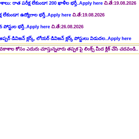
5 పోస్టుల భర్తీ..Apply here
చి.తే:26.08.2026
ప్పర్ డివిజన్ క్లర్క్, లోయర్ డివిజన్ క్లర్క్ పోస్టులు విడుదల..Apply here
భర్తీకి నోటిఫికేషన్ ..Apply here
గ్, ఇతర స్టాప్ ఉద్యోగాల భర్తీ..Apply here
ురు చూస్తున్నవారు తప్పక పై లింక్స్ మీద క్లిక్ చేసి చదవండి.. 👆
@eLear
్టర్ తయారీ కంపెనీ 800 కు పైగా ఉద్యోగాల భర్తీ ..Apply here
 2025-26..Download here
ంగాణ 100% కొలువు గ్యారెంటీ కోర్సుల్లో ప్రవేశాలు..Apply here
ి? విద్యార్థుల కోసం ఎడ్యుకేషన్ బోర్డ్ కెరియర్ బుక్...Download here
:
NEW!
పోటీ పరీక్షల ప్రత్యేకం All Type of MCQ Bit Bank..