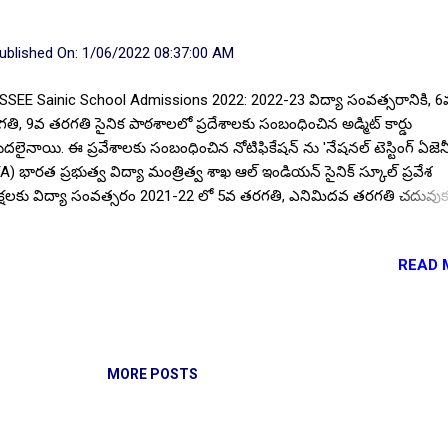
ublished On:
1/06/2022 08:37:00 AM
SEE Sainic School Admissions 2022: 2022-23 విద్యా సంవత్సరానికి, 6
తి, 9వ తరగతి సైనిక పాఠశాలలో ప్రదేశాలకు సంబంధించిన అడ్మిట్ కార్డు
ుదలైనాయి. ఈ ప్రవేశాలకు సంబంధించిన నోటిఫికేషన్ ను 'నేషనల్ టెస్టింగ్ ఏజెన్స
A) భారత ప్రభుత్వ విద్యా మంత్రిత్వ శాఖ ఆల్ ఇండియన్ సైనిక్ స్కూల్ ప్రవేశ
క్షలకు విద్యా సంవత్సరం 2021-22 లో 5వ తరగతి, ఎనిమిదవ తరగతి చదువుక
యర్థుల నుండి దరఖాస్తులను కోరింది. విజయవంతంగా దరఖాస్తులు సమర్పించిన
యర్థులు అడ్మిట్ కార్డ్ లను డౌన్లోడ్ చేసుకోవాలని, అధికారిక వెబ్సైట్లో అందుబాటు
READ 
నాయని ఒక ప్రకటనలో తెలియజేసింది. ముఖ్యాంశాలు: ఈ పరీక్షలను 'నేషనల్ టెస్
న్సీ' భారత దేశంలోని 176 ముఖ్య నగరాల్లో ఈ పరీక్షలను నిర్వహిస్తున్నారు. ఈ ప
క్ష ఆబ్జెక్టివ్ టైప్ ఓఎంఆర్ బేస్డ్ పెన్-పేపర్ మోడ లో ఉంటుంది. AISSEE 2022 ప్ర
క్షలో ప్రతిభ కనపరిచిన అభ్యర్థులకు తరగతుల వారీగా, ర్యాంక్ ల వారీగా, రిజర్వే
ీగా, దేశవ్యాప్తంగా ఉన్నటువంటి 33 సైనిక పాఠశాలలో ప్రవేశాలకు అనుమతిస్తారు
MORE POSTS
త ప్రభుత్వం బాలికలకు సైనిక పాఠశాల ప్రవేశాలను అందుబాటులోకి త...