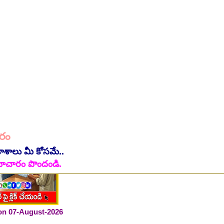
 on 06-August-2026
ారం
కాశాలు మీ కోసమే..
ి సమాచారం పొందండి.
 on 07-August-2026