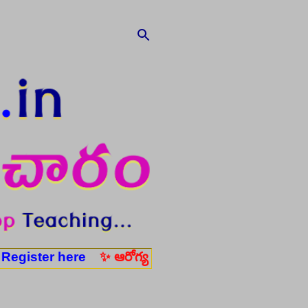
 here
✨ ఆరోగ్య శాఖ నర్స్, టెక్నీషియన్, సెక్యూరిటీ, అకౌంటెంట