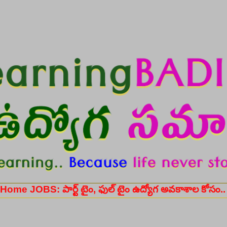
Skip to main content
ార్ట్ టైం, ఫుల్ టైం ఉద్యోగ అవకాశాల కోసం..
Register