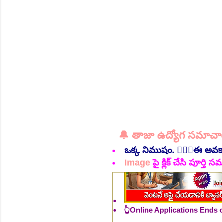
👆Online Applications Ends
🔔 తాజా ఉద్యోగ సమాచ
ఒక్క నిముషం. 💁🏻‍♂️ఈ అవ
Image
పై క్లిక్ చేసి పూర్త
👆Online Applications Ends