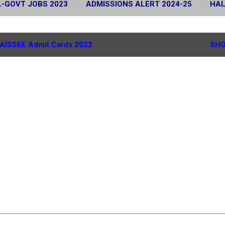
L-GOVT JOBS 2023
ADMISSIONS ALERT 2024-25
HAL
 2024
SCHOLARSHIP ALERT 2025-26
MORE…
G.
AISSEE Admit Cards 2022
SHO