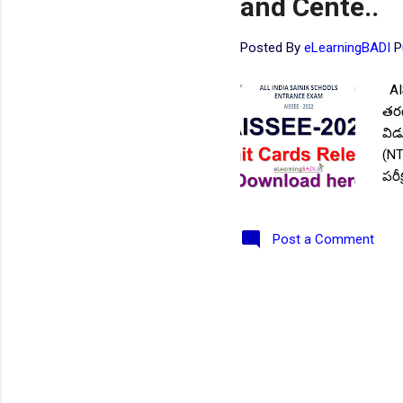
and Cente..
Posted By
eLearningBADI
P
AIS
తరగ
విడ
(NT
పరీ
అభ్
అభ్
Post a Comment
ఉన్
ఏజె
పరీ
NEW!
పరీ
వార
భార