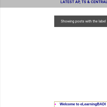
LATEST AP, TS & CENTRA
RESULTS
Showing posts with the label
P
o
s
t
s
Welcome to eLearningBADI