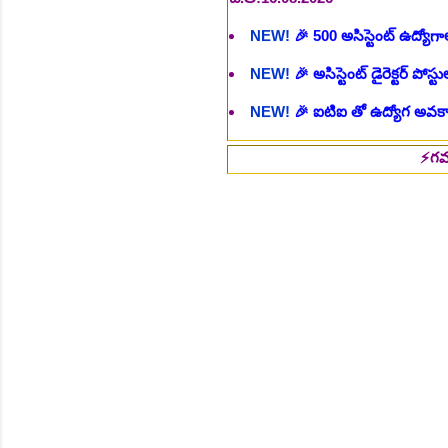
NEW!
🎉 అసిస్టెంట్ డైరెక్టర్ పోస్
NEW!
🎉 ఐటిఐ తో ఉద్యోగ అవకాశా
NEW!
🎉 రైల్వేలో 6777 రాత పరీక
NEW!
🎉 రాత పరీక్ష లేకుండా! 68
⚡గమనిక :: ఉద్య
NEW!
🎉 గ్రామీణ సోషల్ వర్కర్, అ
చి.తే:09.09.2026
NEW!
🎉 Hyd మెట్రోలో ఉద్యోగాల 
NEW!
🎉 800 టీచింగ్, నాన్ టీచిం
NEW!
🎉 తెలంగాణ మహీంద్రా ట్రాక
NEW!
🎉 Abhyasa Deepikalu
NEW!
🎉 స్కిల్ యూనివర్సిటీ తెల
NEW!
🎉 టెన్త్ తర్వాత ఏం చేయాల
Daily 10 G.K MCQ Practice 