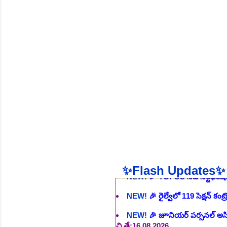
NEW!
🎉 ఆరోగ్య శాఖ నర్స్, టెక్న
భర్తీ..Apply here
చి.తే:06.08.2026
NEW!
🎉 గ్రామీణ కో-ఆపరేటివ్ బ్
NEW!
🎉 భారతీయ రైల్వే భారీ నో
NEW!
🎉 ఆరోగ్యశాఖ, ప్రభుత్వ 
NEW!
🎉 236 స్టాఫ్ నర్స్ ఉద్యోగ
NEW!
🎉 ప్రభుత్వ విద్యా సంస్థ 
NEW!
🎉 TGPSC సీడ్ సర్టిఫికే
NEW!
🎉 రైల్వేలో 119 సెక్షన్ క
✨Flash Updates✨
NEW!
🎉 జూనియర్ పర్సనల్ అసిస్టె
చి.తే:16.08.2026
NEW!
🎉 500 అసిస్టెంట్ ఉద్యోగాల