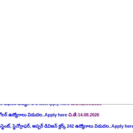
ీషియన్, సెక్యూరిటీ, అకౌంటెంట్, వివిధ మెడికల్ స్టాప్ విభాగాల్లో శాశ్వత ఉద్యోగ
యాంక్ 338 అసిస్టెంట్ ఉద్యోగాలు..Apply here
చి.తే:07.08.2026
టిఫికేషన్, 1853 పోస్టుల కోసం..Apply here
చి.తే:07.08.2026
హాస్పిటల్ లో 67 నాన్-పారామెడికల్ ఉద్యోగాలు విడుదల..Apply here
చి.తే:1
ాలు విడుదల, రెగ్యులర్ స్టాఫ్ నర్స్ పోస్ట్ కోసం..Apply here
చి.తే:10.08.2026
లో నాన్ టీచింగ్ ఉద్యోగాలు, లైఫ్ సెట్ కొలువులు..Apply here
చి.తే:10.08.202
షన్ ఆఫీసర్ ఉద్యోగాల కోసం..Apply here
చి.తే:12.08.2026
ంట్రోలర్ ఉద్యోగాలు విడుదల..Apply here
చి.తే:14.08.2026
ంట్, స్టెనోగ్రాఫర్, అప్పర్ డివిజన్ క్లర్క్ 242 ఉద్యోగాలు విడుదల..Apply her
 భర్తీకి ప్రకటన.. తెలుగు రాష్ట్రాల్లో ఖాళీలు..Apply here
చి.తే:17.08.2026