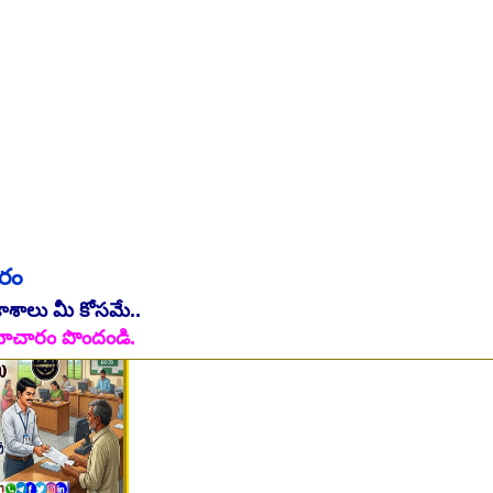
 on 06-August-2026
ారం
కాశాలు మీ కోసమే..
ి సమాచారం పొందండి.
 on 07-August-2026