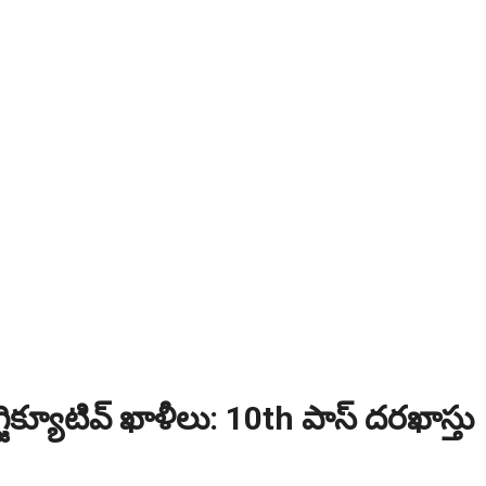
్జిక్యూటివ్ ఖాళీలు: 10th పాస్ దరఖాస్తు