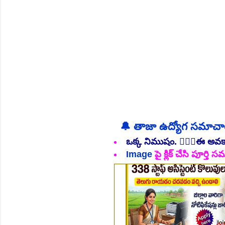
👆Online Applications Ends
🔔 తాజా ఉద్యోగ సమాచ
ఒక్క నిముషం. 💁🏻‍♂️ఈ అవ
Image
పై క్లిక్ చేసి పూర్త
👆Online Applications Ends