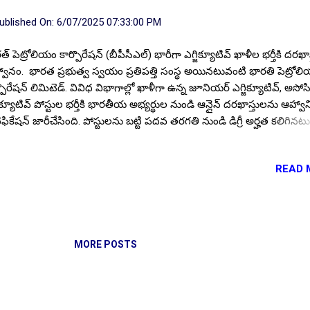
ublished On:
6/07/2025 07:33:00 PM
త్ పెట్రోలియం కార్పొరేషన్ (బీపీసీఎల్) భారీగా ఎగ్జిక్యూటివ్ ఖాళీల భర్తీకి దరఖా
వానం. భారత ప్రభుత్వ స్వయం ప్రతిపత్తి సంస్థ అయినటువంటి భారతి పెట్రోల
్పొరేషన్ లిమిటెడ్. వివిధ విభాగాల్లో ఖాళీగా ఉన్న జూనియర్ ఎగ్జిక్యూటివ్, అసో
జిక్యూటివ్ పోస్టుల భర్తీకి భారతీయ అభ్యర్థుల నుండి ఆన్లైన్ దరఖాస్తులను ఆహ్వాన
ిఫికేషన్ జారీచేసింది. పోస్టులను బట్టి పదవ తరగతి నుండి డిగ్రీ అర్హత కలిగిన
యర్థులు వెంటనే దరఖాస్తు చేసుకోండి. ఈ పోస్టులకు దరఖాస్తు చేసుకోవడానికి
ంధించిన పూర్తి ముఖ్య సమాచారం ఆర్టికల్ లో.. Follow US for More ✨Late
READ 
ate's Follow Channel Click here Follow Channel Click here పోస్టుల వి
ూనియర్ ఎగ్జిక్యూటివ్ (ఇంజనీర్), అసోసియేట్ ఎగ్జిక్యూటివ్ (ఇంజనీర్), జూనియ
ిక్యూటివ్ (అకౌంట్స్), అసోసియేట్ ఎగ్జిక్యూటివ్ క్వాలిటీ (అస్యూరెన్స్), సెక్రటరీ
ీసీఎల్. విద్యార్హత : ప్రభుత్వ గుర్తింపు పొందిన యూనివర్సిటీ లేదా ఇన్స్టిట్యూట్
్టులను అనుసరించి పదో తరగతి, 12వ తరగతి, డిగ్రీ, బీ.టెక్ లేదా బీఈ, డిప్లొమా
MORE POSTS
ంధిత విభాగంలో ఎ...