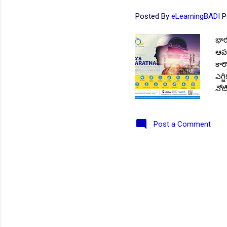
Posted By
eLearningBADI
P
భార
ఆహ్
కార
ఎగ్
నోట
అభ్
సంబ
Post a Comment
Upd
: జ
ఎగ్జ
బీప
పోస
సంబ
NEW!