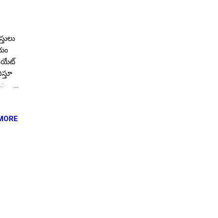
స్తులు
ియం
సియేట్
ిస్తూ
టువంటి
st
MORE
వరాలు
ర్
 నుండి
 & సిఏ