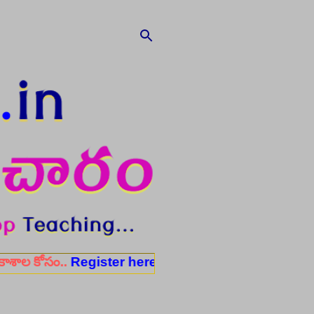
ం..
Register here
✨ ఆరోగ్య శాఖ నర్స్, టెక్నీషియన్, సెక్య