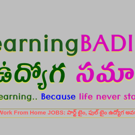
Skip to main content
Home JOBS: పార్ట్ టైం, ఫుల్ టైం ఉద్యోగ అవకాశాల కోస