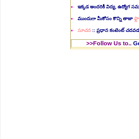
ఇక్కడ అందరికీ విద్య, ఉద్యోగ 
ముందుగా మీకోసం కొన్ని తాజా
ఫ్లా
సూచన
:: ప్రధాన కంటెంట్ చదవడం
>>Follow Us to..
Get instan
NEW!
🎉 శాశ్వత మల్టీ టెస్ట్ టాస్క