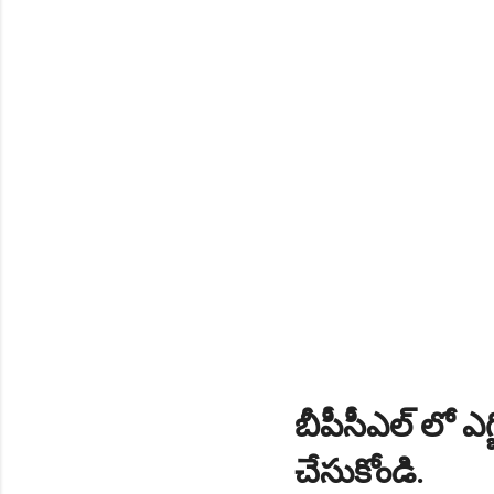
బీపీసీఎల్ లో ఎగ
చేసుకోండి.