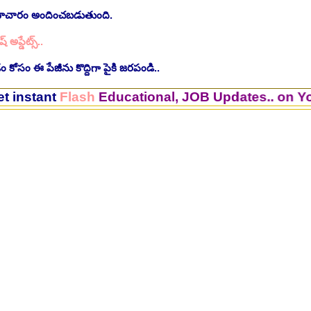
సమాచారం అందించబడుతుంది.
ష్ అప్డేట్స్..
 కోసం ఈ పేజీను కొద్దిగా పైకి జరపండి..
t
Flash
Educational, JOB Updates.. on Your Mob
ింగ్ స్టాఫ్ పోస్టుల భర్తీ..Apply here
చి.తే:26.07.2026