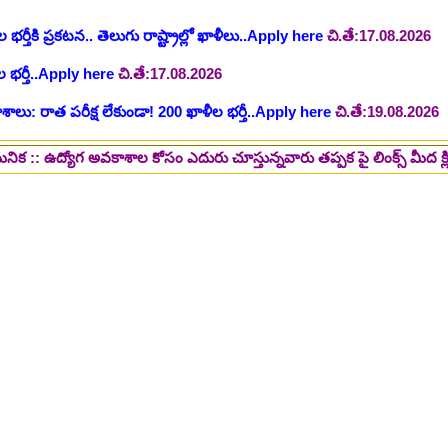
టుల భర్తీ..Apply here
చి.తే:17.08.2026
లు: రాత పరీక్ష లేకుండా! 200 ఖాళీల భర్తీ..Apply here
చి.తే:19.08.2026
్ష లేకుండా! ఉద్యోగాల భర్తీ..Apply here
చి.తే:19.08.2026
5 పోస్టుల భర్తీ..Apply here
చి.తే:26.08.2026
ోగ అవకాశాల కోసం ఎదురు చూస్తున్నవారు తప్పక పై లింక్స్ మీద క్లిక్ చేసి చద
ప్పర్ డివిజన్ క్లర్క్, లోయర్ డివిజన్ క్లర్క్ పోస్టులు విడుదల..Apply here
భర్తీకి నోటిఫికేషన్ ..Apply here
గ్, ఇతర స్టాప్ ఉద్యోగాల భర్తీ..Apply here
్టర్ తయారీ కంపెనీ 800 కు పైగా ఉద్యోగాల భర్తీ ..Apply here
 2025-26..Download here
ంగాణ 100% కొలువు గ్యారెంటీ కోర్సుల్లో ప్రవేశాలు..Apply here
ి? విద్యార్థుల కోసం ఎడ్యుకేషన్ బోర్డ్ కెరియర్ బుక్...Download here
:
NEW!
పోటీ పరీక్షల ప్రత్యేకం All Type of MCQ Bit Bank..