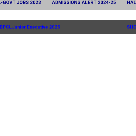
L-GOVT JOBS 2023
ADMISSIONS ALERT 2024-25
HAL
 2024
SCHOLARSHIP ALERT 2025-26
MORE…
G.
BPCLJunior Executive 2025
SHO