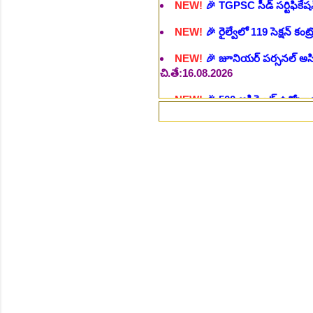
NEW!
🎉 జూనియర్ పర్సనల్ అసిస్టె
చి.తే:16.08.2026
NEW!
🎉 500 అసిస్టెంట్ ఉద్యోగాల
NEW!
🎉 అసిస్టెంట్ డైరెక్టర్ పోస్
NEW!
🎉 ఐటిఐ తో ఉద్యోగ అవకాశా
NEW!
🎉 రైల్వేలో 6777 రాత పరీక
NEW!
🎉 రాత పరీక్ష లేకుండా! 68
NEW!
🎉 గ్రామీణ సోషల్ వర్కర్, అ
చి.తే:09.09.2026
NEW!
🎉 Hyd మెట్రోలో ఉద్యోగాల 
NEW!
🎉 800 టీచింగ్, నాన్ టీచిం
NEW!
🎉 తెలంగాణ మహీంద్రా ట్రాక
NEW!
🎉 Abhyasa Deepikalu