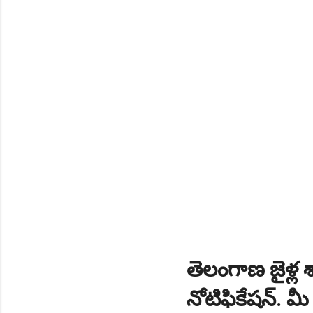
NEW!
🎉 స్కిల్ యూనివర్సిటీ తెల
NEW!
🎉 టెన్త్ తర్వాత ఏం చేయాల
Daily 10 G.K MCQ Practice 
తెలంగాణ జైళ్ల శా
నోటిఫికేషన్. మ