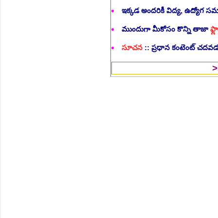
ఇక్కడ అందరికీ విద్య, ఉద్యోగ 
ముందుగా మీకోసం కొన్ని తాజా
ఫ్లా
సూచన
:: ప్రధాన కంటెంట్ చదవడం
>>Follow U