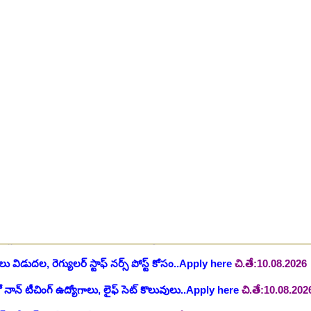
ింగ్ స్టాఫ్ పోస్టుల భర్తీ..Apply here
చి.తే:26.07.2026
ీషియన్, సెక్యూరిటీ, అకౌంటెంట్, వివిధ మెడికల్ స్టాప్ విభాగాల్లో శాశ్వత ఉద్యోగ
యాంక్ 338 అసిస్టెంట్ ఉద్యోగాలు..Apply here
చి.తే:07.08.2026
టిఫికేషన్, 1853 పోస్టుల కోసం..Apply here
చి.తే:07.08.2026
హాస్పిటల్ లో 67 నాన్-పారామెడికల్ ఉద్యోగాలు విడుదల..Apply here
చి.తే:1
ాలు విడుదల, రెగ్యులర్ స్టాఫ్ నర్స్ పోస్ట్ కోసం..Apply here
చి.తే:10.08.2026
లో నాన్ టీచింగ్ ఉద్యోగాలు, లైఫ్ సెట్ కొలువులు..Apply here
చి.తే:10.08.202
షన్ ఆఫీసర్ ఉద్యోగాల కోసం..Apply here
చి.తే:12.08.2026
ంట్రోలర్ ఉద్యోగాలు విడుదల..Apply here
చి.తే:14.08.2026