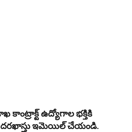
ంగాణ 100% కొలువు గ్యారెంటీ కోర్సుల్లో ప్రవేశాలు..Apply here
ి? విద్యార్థుల కోసం ఎడ్యుకేషన్ బోర్డ్ కెరియర్ బుక్...Download here
:
NEW!
పోటీ పరీక్షల ప్రత్యేకం All Type of MCQ Bit Bank..
ఖ కాంట్రాక్ట్ ఉద్యోగాల భక్తికి
ీ దరఖాస్తు ఇమెయిల్ చేయండి.