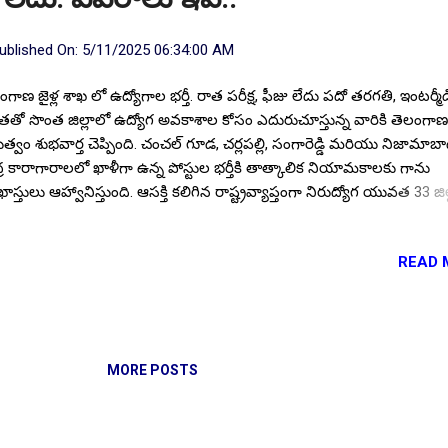
ublished On:
5/11/2025 06:34:00 AM
ంగాణ జైళ్ల శాఖ లో ఉద్యోగాల భర్తీ. రాత పరీక్ష, ఫీజు లేదు పదో తరగతి, ఇంటర్మ
హతతో సొంత జిల్లాలో ఉద్యోగ అవకాశాల కోసం ఎదురుచూస్తున్న వారికి తెలంగాణ
భుత్వం శుభవార్త చెప్పింది. చంచల్ గూడ, చర్లపల్లి, సంగారెడ్డి మరియు నిజామాబా
ద్ర కారాగారాలలో ఖాళీగా ఉన్న పోస్టుల భర్తీకి తాత్కాలిక నియామకాలకు గాను
ాస్తులు ఆహ్వానిస్తుంది. ఆసక్తి కలిగిన రాష్ట్రవ్యాప్తంగా నిరుద్యోగ యువత 33 జి
ళలు, పురుషులు ఈ పోస్టుల కోసం దరఖాస్తు చేసుకోండి. Follow US for Mor
test Update's Follow Channel Click here Follow Channel Click here పో
READ 
ాలు : మొత్తం పోస్టుల సంఖ్య :: 28. పోస్టుల వారీగా ఖాళీలు : ప్రాజెక్ట్ కోఆర్డినేటర
టెంట్ కామ్ క్లర్క్ - 04, సైకాలజిస్ట్/ కౌన్సిలర్ - 04, సోషల్ వర్కర్/ కమ్యూనిటీ 
, నర్స్ (మేల్) - 04. వార్డ్ బాయ్ - 04, పీర్ ఎడ్యుకేటర్ - 04. విద్యార్హత : ప్రభుత్
్తింపు పొందిన బోర్డు యూనివర్సిటీ ఇన్స్టిట్యూట్ నుండి పోస్టులను అనుసరించి
యర్థులు పదో తరగతి, ఇంటర్మీడియట్, ఏదైనా విభాగంలో డిగ్రీ, బీఎస్సీ నర్సింగ్/ నర
MORE POSTS
్లోమా MSW, MPH అర్హతలత...