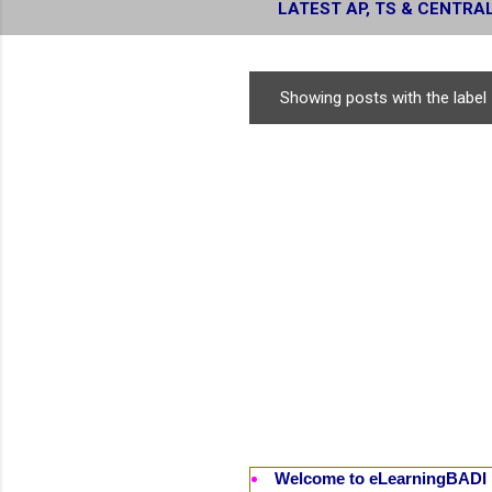
LATEST AP, TS & CENTRA
RESULTS
Showing posts with the label
P
o
s
t
s
Welcome to eLearningBADI