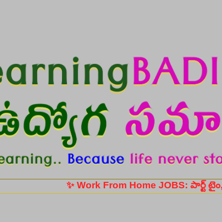
Skip to main content
✨ Work From Home JOBS: పార్ట్ టైం, ఫుల్ టైం ఉ