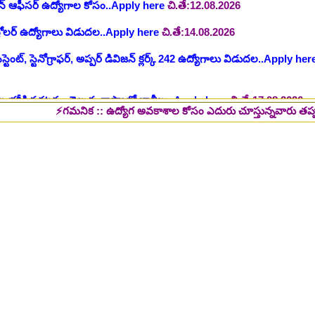
ంట్, స్టెనోగ్రాఫర్, అప్పర్ డివిజన్ క్లర్క్ 242 ఉద్యోగాలు విడుదల..Apply her
 భర్తీకి ప్రకటన.. తెలుగు రాష్ట్రాల్లో ఖాళీలు..Apply here
చి.తే:17.08.2026
టుల భర్తీ..Apply here
చి.తే:17.08.2026
లు: రాత పరీక్ష లేకుండా! 200 ఖాళీల భర్తీ..Apply here
చి.తే:19.08.2026
⚡గమనిక :: ఉద్యోగ అవకాశాల కోసం ఎదురు చూస్తున్నవారు తప్పక పై లింక్స్ మీ
్ష లేకుండా! ఉద్యోగాల భర్తీ..Apply here
చి.తే:19.08.2026
5 పోస్టుల భర్తీ..Apply here
చి.తే:26.08.2026
ప్పర్ డివిజన్ క్లర్క్, లోయర్ డివిజన్ క్లర్క్ పోస్టులు విడుదల..Apply here
భర్తీకి నోటిఫికేషన్ ..Apply here
గ్, ఇతర స్టాప్ ఉద్యోగాల భర్తీ..Apply here
్టర్ తయారీ కంపెనీ 800 కు పైగా ఉద్యోగాల భర్తీ ..Apply here
 2025-26..Download here