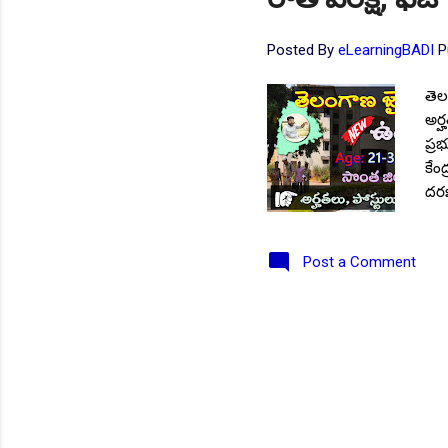
Posted By
eLearningBADI
P
తెల
అర్
ప్ర
కేం
దరఖ
మహి
✨La
Post a Comment
వివర
అకౌం
- 04
గుర
అభ్
డిప