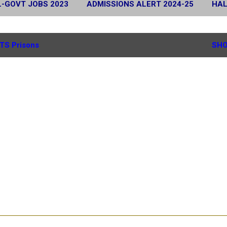
L-GOVT JOBS 2023
ADMISSIONS ALERT 2024-25
HAL
 2024
SCHOLARSHIP ALERT 2025-26
MORE…
G.
TS Prisons
SHO