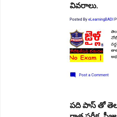
వివరాలు.
Posted By
eLearningBADI
P
తెలం
నోటి
వద్
తాత
అభ్
05.
యొక
Post a Comment
Upd
: మ
ఆయు
ఇన్
సా
పది పాస్ తో తెల
అభ్
రాత పరీక్ష, ఫీజ