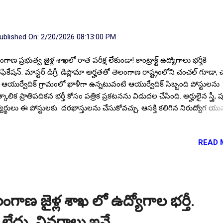
ublished On:
2/20/2026 08:13:00 PM
గాణ ప్రభుత్వ జైళ్ల శాఖలో రాత పరీక్ష లేకుండా! కాంట్రాక్ట్ ఉద్యోగాలు భర్తీకి
ఫికేషన్. మాస్టర్ డిగ్రీ, డిప్లొమా అర్హతతో తెలంగాణ రాష్ట్రంలోని చంచల్ గూడా, చర
ద ఆయుర్వేదిక్ గ్రామంలో ఖాళీగా ఉన్నటువంటి ఆయుర్వేదిక్ సిబ్బంది పోస్టులను
్కాలిక ప్రాతిపదికన భర్తీ కోసం పత్రిక ప్రకటనను విడుదల చేసింది. అర్హులైన స్త్రీ,
యర్థులు ఈ పోస్టులకు దరఖాస్తులను చేసుకోవచ్చు. ఆసక్తి కలిగిన నిరుద్యోగ య
03.2026 నాటికి ఈ-మెయిల్ ద్వారా దరఖాస్తులను చేసుకోవాలి. ఈ నోటిఫికేషన్
్క పూర్తి ముఖ్య సమాచారం మీకోసం ఇక్కడ. Follow US for More ✨Lates
READ 
ate's Follow Channel Click here Follow Channel Click here పోస్టుల వి
ొత్తం పోస్టుల సంఖ్య : 11 విభాగాల వారీగా ఖాళీల వివరాలు : ఆయుర్వేదిక్ డాక్టర
ర్వేదిక్ థెరపిస్ట్ : 07 విద్యార్హత : ప్రభుత్వ గుర్తింపు పొందిన యూనివర్సిటీ లేద
స్టిట్యూట్ నుండి పోస్టులను అనుసరించి మాస్టర్ డిగ్రీ/డిప్లొమా విభాగాలలో అర్
ధించి ఉండాలి. సంబంధిత విభాగంలో అనుభవం అవసరం. అనుభవం ఉన్న
ంగాణ జైళ్ల శాఖ లో ఉద్యోగాల భర్తీ.
యర్థులకు మొదటి ప్రాధాన్యత ఉంటుంది. 🔰...
ు లేదు. వివరాలు ఇవే..