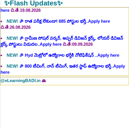
చి.తే:26.08.2026
✨Flash Updates✨
NEW!
🎉 గ్రామీణ సోషల్ వర్కర్, అప్పర్ డివిజన్ క్లర్క్, లోయర్ డివిజన్
క్లర్క్ పోస్టులు విడుదల..Apply here
చి.తే:09.09.2026
NEW!
🎉 Hyd మెట్రోలో ఉద్యోగాల భర్తీకి నోటిఫికేషన్ ..Apply here
NEW!
🎉 800 టీచింగ్, నాన్ టీచింగ్, ఇతర స్టాప్ ఉద్యోగాల భర్తీ..Apply
here
NEW!
🎉 తెలంగాణ మహీంద్రా ట్రాక్టర్ తయారీ కంపెనీ 800 కు పైగా
ఉద్యోగాల భర్తీ ..Apply here
NEW!
🎉 Abhyasa Deepikalu 2025-26..Download here
BADI.in
🙏
NEW!
🎉 స్కిల్ యూనివర్సిటీ తెలంగాణ 100% కొలువు గ్యారెంటీ
కోర్సుల్లో ప్రవేశాలు..Apply here
NEW!
🎉 టెన్త్ తర్వాత ఏం చేయాలి? విద్యార్థుల కోసం ఎడ్యుకేషన్ బోర్డ్
కెరియర్ బుక్...Download here
Daily 10 G.K MCQ Practice :
NEW!
పోటీ పరీక్షల ప్రత్యేకం All
Type of MCQ Bit Bank..