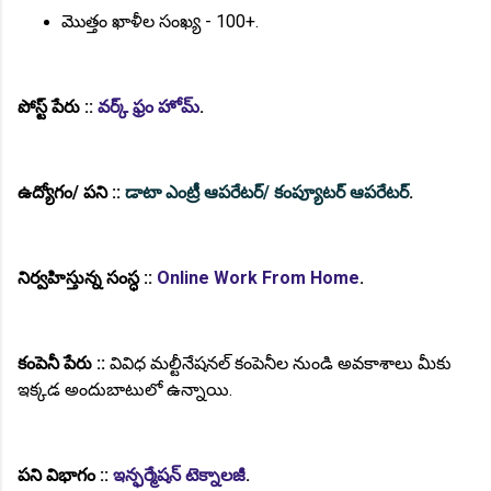
మొత్తం ఖాళీల సంఖ్య - 100+.
పోస్ట్ పేరు ::
వర్క్ ఫ్రం హోమ్
.
ఉద్యోగం/ పని ::
డాటా ఎంట్రీ ఆపరేటర్/ కంప్యూటర్ ఆపరేటర్
.
నిర్వహిస్తున్న సంస్ధ ::
Online Work From Home
.
కంపెనీ పేరు ::
వివిధ మల్టీనేషనల్ కంపెనీల నుండి అవకాశాలు మీకు
ఇక్కడ అందుబాటులో ఉన్నాయి.
పని విభాగం ::
ఇన్ఫర్మేషన్ టెక్నాలజీ
.