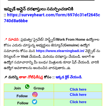
ఇప్పుడే ఆన్లైన్ దరఖాస్తులు సమర్పించడానికి
::
https://surveyheart.com/form/697dc31ef2645c
740d8a6bbe
📍
సూచన:
ప్రభుత్వ/ ప్రైవేట్/ సాఫ్ట్వేర్/
Work From Home
ఉద్యోగాల
కోసం ఎదురు చూస్తున్న అభ్యర్థులు జెన్యూన్(
Genuine
) ఉద్యోగ
సమాచారం కోసం మన
https://www.elearningbadi.in/
వెబ్సైట్ ను
రెగ్యులర్ గా
Visit
చేయండి, మరియు దరఖాస్తు చేయండి. అలాగే అ
ఉద్యోగ సమాచారాన్ని మీ బంధు/ మిత్రులకు కూడా షేర్ చేయండి. వారికి
ఉద్యోగ అవకాశాలను అందించిన వారవుతారు..🙏
📌
మరిన్ని
తాజా నోటిఫికేషన్ల
కోసం ::
ఇక్కడ క్లిక్ చేయండి
.
Join
Group
Click here
Click here
Follow
Click here
Follow