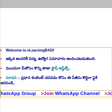
Welcome to eLearningBADI
ఇక్కడ అందరికీ విద్య, ఉద్యోగ సమాచారం అందించబడుతుంది.
ముందుగా మీకోసం కొన్ని తాజా
ఫ్లాష్ అప్డేట్స్..
సూచన
:: ప్రధాన కంటెంట్ చదవడం కోసం ఈ పేజీను కొద్దిగా పైకి
జరపండి..
roup
>Join
WhatsApp Channel
>Join
Telegra