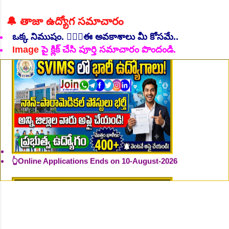
🔔 తాజా ఉద్యోగ సమాచారం
ఒక్క నిముషం. 💁🏻‍♂️ఈ అవకాశాలు మీ కోసమే..
Image
పై క్లిక్ చేసి పూర్తి సమాచారం పొందండి.
👆Online Applications Ends on 10-August-2026