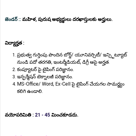
జెండర్ ::
మహిళ, పురుష అభ్యర్థులు దరఖాస్తులకు అర్హులు.
విద్యార్హత :
ప్రభుత్వ గుర్తింపు పొందిన బోర్డ్/ యూనివర్సిటీ/ ఇన్స్టిట్యూట్
నుండి పదో తరగతి, ఇంటర్మీడియట్, డిగ్రీ ఆపై అర్హత.
కంప్యూటర్ పై టైపింగ్ పరిజ్ఞానం.
ఇన్ఫర్మేషన్ టెక్నాలజీ పరిజ్ఞానం.
MS-Office/ Word, Ex-Cell పై టైపింగ్ చేయగల సామర్థ్యం
కలిగి ఉండాలి.
వయోపరిమితి :
21 - 45
మించకూడదు.