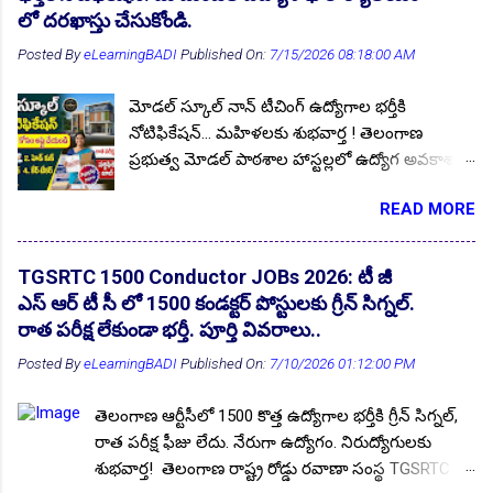
వెబ్సైట్ ను సందర్శించండి. ఈ నోటిఫికేషన్ యొక్క
లో దరఖాస్తు చేసుకోండి.
పూర్తి ముఖ్య సమాచారం మీ కోసం ఇక్కడ. Follow US
Posted By
eLearningBADI
Published On:
7/15/2026 08:18:00 AM
for More ✨Latest Update's Follow Channel
Click here Follow Channel Click here బ్యాంకుల
మోడల్ స్కూల్ నాన్ టీచింగ్ ఉద్యోగాల భర్తీకి
వివరాలు : బ్యాంక్ ఆఫ్ బరోడా బ్యాంక్ ఆఫ్ ఇండియా
నోటిఫికేషన్... మహిళలకు శుభవార్త ! తెలంగాణ
బ్యాంక్ ఆఫ్ మహారాష్ట్ర కెనరా బ్యాంక్ సెంట్రల్ బ్యాంక్
ప్రభుత్వ మోడల్ పాఠశాల హాస్టల్లలో ఉద్యోగ అవకాశాల
ఆఫ్ ఇండియా ఇండియన్ బ్యాంక్ ఇండియన్ ఓవరా స్
కోసం ఎదురుచూస్తున్న నిరుద్యోగ యువతకు శుభవార్త!
బ్యాంక్ యు సి ఓ బ్యాంక్ పంజాబ్ నేషనల్ బ్యాంక్
READ MORE
మహబూబాబాద్ జిల్లాలోని వివిధ మోడల్ పాఠశాల
పంజాబ్ & సింధు బ్యాంక్ యూనియన్ బ్యాంక్ ఆఫ్
హాస్టల్లలో నాన్ టీచింగ్ ఉద్యోగాల భర్తీకి స్థానిక జిల్లా
ఇండియా CRP ...
నిరుద్యోగ యువత నుండి దరఖాస్తులు ఆహ్వానిస్తూ
TGSRTC 1500 Conductor JOBs 2026: టీ జీ
జిల్లా విద్యాశాఖ అధికారి సత్యనారాయణ గారు ప్రకటన
ఎస్ ఆర్ టీ సీ లో 1500 కండక్టర్ పోస్టులకు గ్రీన్ సిగ్నల్.
విడుదల చేశారు. ఆసక్తి కలిగిన అభ్యర్థులు బయోడేటా
రాత పరీక్ష లేకుండా భర్తీ. పూర్తి వివరాలు..
ఫామ్ తో సంబంధిత అర్హత ధ్రువపత్రాల కాపీలను జత
Posted By
eLearningBADI
Published On:
7/10/2026 01:12:00 PM
చేసి 15.07.2026 సాయంత్రం 04:00 గంటల లోపు
దరఖాస్తులను సమర్పించుకోవాలి. ఉద్యోగ ప్రకటన పూర్తి
తెలంగాణ ఆర్టీసీలో 1500 కొత్త ఉద్యోగాల భర్తీకి గ్రీన్ సిగ్నల్,
వివరాలు మీకోసం ఇక్కడ. Follow US for More
రాత పరీక్ష ఫీజు లేదు. నేరుగా ఉద్యోగం. నిరుద్యోగులకు
✨Latest Update's Follow Channel Click here
శుభవార్త! తెలంగాణ రాష్ట్ర రోడ్డు రవాణా సంస్థ TGSRTC
Follow Channel Click here దరఖాస్తులు