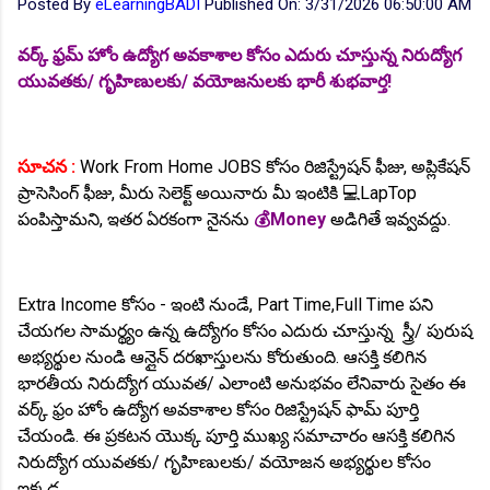
Posted By
eLearningBADI
Published On:
3/31/2026 06:50:00 AM
వర్క్ ఫ్రమ్ హోం ఉద్యోగ అవకాశాల కోసం ఎదురు చూస్తున్న నిరుద్యోగ
యువతకు/ గృహిణులకు/ వయోజనులకు భారీ శుభవార్త!
సూచన :
Work From Home JOBS కోసం రిజిస్ట్రేషన్ ఫీజు, అప్లికేషన్
ప్రాసెసింగ్ ఫీజు, మీరు సెలెక్ట్ అయినారు మీ ఇంటికి 💻LapTop
పంపిస్తామని, ఇతర ఏరకంగా నైనను
💰Money
అడిగితే ఇవ్వవద్దు.
Extra Income కోసం - ఇంటి నుండే, Part Time,Full Time పని
చేయగల సామర్థ్యం ఉన్న ఉద్యోగం కోసం ఎదురు చూస్తున్న స్త్రీ/ పురుష
అభ్యర్థుల నుండి ఆన్లైన్ దరఖాస్తులను కోరుతుంది. ఆసక్తి కలిగిన
భారతీయ నిరుద్యోగ యువత/ ఎలాంటి అనుభవం లేనివారు సైతం ఈ
వర్క్ ఫ్రం హోం ఉద్యోగ అవకాశాల కోసం రిజిస్ట్రేషన్ ఫామ్ పూర్తి
చేయండి. ఈ ప్రకటన యొక్క పూర్తి ముఖ్య సమాచారం ఆసక్తి కలిగిన
నిరుద్యోగ యువతకు/ గృహిణులకు/ వయోజన అభ్యర్థుల కోసం
ఇక్కడ.