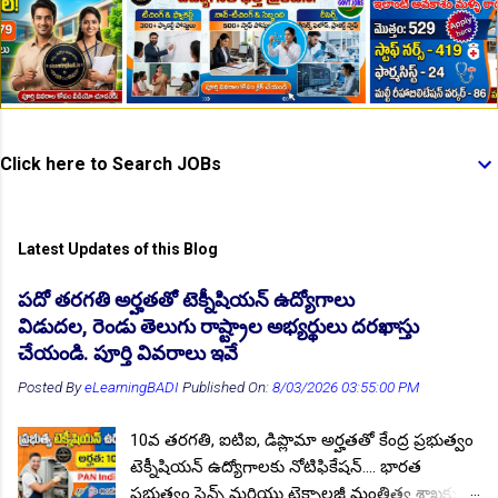
👆Online Applications Ends on 12-August-2026
Click here to Search JOBs
Latest Updates of this Blog
పదో తరగతి అర్హతతో టెక్నీషియన్ ఉద్యోగాలు
విడుదల, రెండు తెలుగు రాష్ట్రాల అభ్యర్థులు దరఖాస్తు
👆Online Applications Ends on 14-August-2026
చేయండి. పూర్తి వివరాలు ఇవే
Posted By
eLearningBADI
Published On:
8/03/2026 03:55:00 PM
10వ తరగతి, ఐటిఐ, డిప్లొమా అర్హతతో కేంద్ర ప్రభుత్వం
టెక్నీషియన్ ఉద్యోగాలకు నోటిఫికేషన్.... భారత
ప్రభుత్వం సైన్స్ మరియు టెక్నాలజీ మంత్రిత్వ శాఖకు