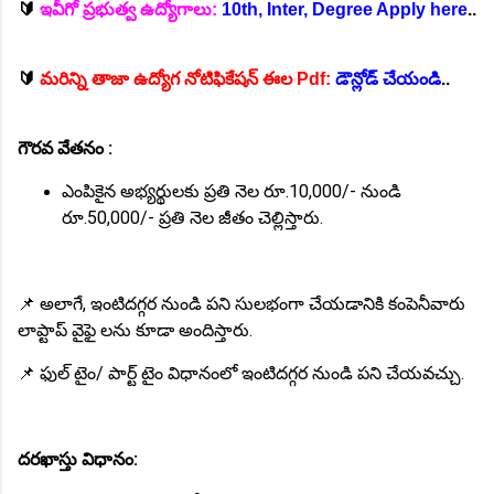
🔰
ఇవీగో ప్రభుత్వ ఉద్యోగాలు:
10th, Inter, Degree Apply here
..
🔰
మరిన్ని తాజా ఉద్యోగ నోటిఫికేషన్ ఈల Pdf:
డౌన్లోడ్ చేయండి
..
గౌరవ వేతనం :
ఎంపికైన అభ్యర్థులకు ప్రతి నెల రూ.10,000/- నుండి
రూ.50,000/- ప్రతి నెల జీతం చెల్లిస్తారు.
📌 అలాగే, ఇంటిదగ్గర నుండి పని సులభంగా చేయడానికి కంపెనీవారు
లాప్టాప్ వైఫై లను కూడా అందిస్తారు.
📌 ఫుల్ టైం/ పార్ట్ టైం విధానంలో ఇంటిదగ్గర నుండి పని చేయవచ్చు.
దరఖాస్తు విధానం: