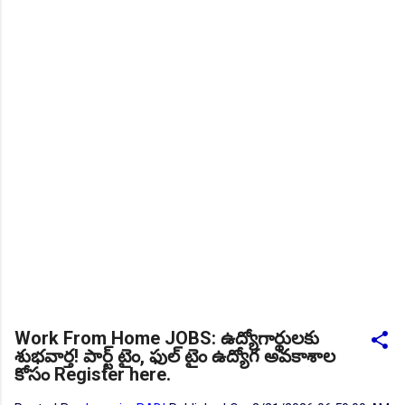
Work From Home JOBS: ఉద్యోగార్థులకు
శుభవార్త! పార్ట్ టైం, ఫుల్ టైం ఉద్యోగ అవకాశాల
కోసం Register here.