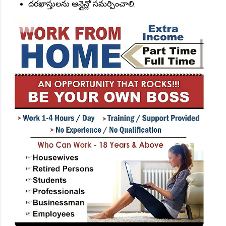
దరఖాస్తులను ఆన్లైన్లో సమర్పించాలి.