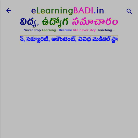
Skip to main content
్యూరిటీ, అకౌంటెంట్, వివిధ మెడికల్ స్టాప్ విభాగాల్లో శాశ్వత ఉద్