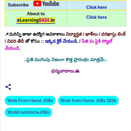
Subscribe
Click here
About to
Click here
📌మరిన్ని తాజా ఉద్యోగ అవకాశాలు
విద్యార్హత / ఖాళీలు / దరఖాస్తు లింక్
/ చివరి తేదీ
తో
కోసం ::
ఇక్కడ క్లిక్ చేయండి
. /
పేజీ ను పైకి స్క్రోల్
చేయండి
.
..ప్రతి ముగింపు నిజంగా కొత్త ప్రారంభం మాత్రమే..
ధన్యవాదాలు.🙏
Work From Home JOBs
Work from Home JOBs 2026
WorkFromHomeJOBs
C