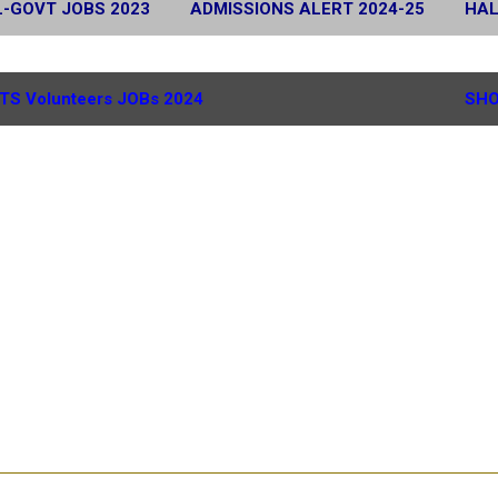
L-GOVT JOBS 2023
ADMISSIONS ALERT 2024-25
HAL
 2024
SCHOLARSHIP ALERT 2025-26
MORE…
G.
TS Volunteers JOBs 2024
SHO