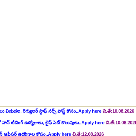
ింగ్ స్టాఫ్ పోస్టుల భర్తీ..Apply here
చి.తే:26.07.2026
ీషియన్, సెక్యూరిటీ, అకౌంటెంట్, వివిధ మెడికల్ స్టాప్ విభాగాల్లో శాశ్వత ఉద్యోగ
యాంక్ 338 అసిస్టెంట్ ఉద్యోగాలు..Apply here
చి.తే:07.08.2026
టిఫికేషన్, 1853 పోస్టుల కోసం..Apply here
చి.తే:07.08.2026
హాస్పిటల్ లో 67 నాన్-పారామెడికల్ ఉద్యోగాలు విడుదల..Apply here
చి.తే:1
ాలు విడుదల, రెగ్యులర్ స్టాఫ్ నర్స్ పోస్ట్ కోసం..Apply here
చి.తే:10.08.2026
లో నాన్ టీచింగ్ ఉద్యోగాలు, లైఫ్ సెట్ కొలువులు..Apply here
చి.తే:10.08.202
షన్ ఆఫీసర్ ఉద్యోగాల కోసం..Apply here
చి.తే:12.08.2026
ంట్రోలర్ ఉద్యోగాలు విడుదల..Apply here
చి.తే:14.08.2026