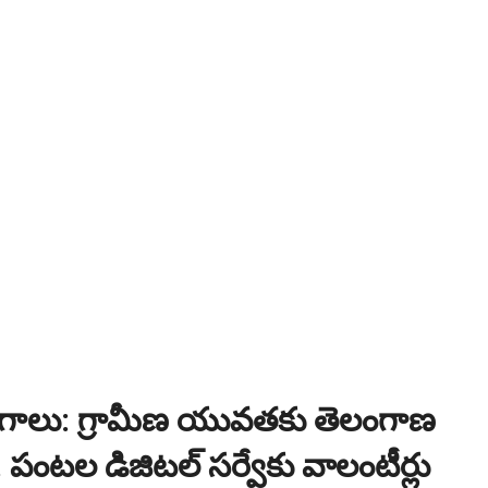
ంగాణ 100% కొలువు గ్యారెంటీ కోర్సుల్లో ప్రవేశాలు..Apply here
ి? విద్యార్థుల కోసం ఎడ్యుకేషన్ బోర్డ్ కెరియర్ బుక్...Download here
:
NEW!
పోటీ పరీక్షల ప్రత్యేకం All Type of MCQ Bit Bank..
ోగాలు: గ్రామీణ యువతకు తెలంగాణ
. పంటల డిజిటల్ సర్వేకు వాలంటీర్లు