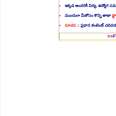
ఇక్కడ అందరికీ విద్య, ఉద్యోగ 
ముందుగా మీకోసం కొన్ని తాజా
ఫ్లా
సూచన
:: ప్రధాన కంటెంట్ చదవడం
>>Follow Us 