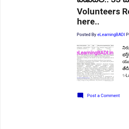
Volunteers R
here..
Posted By
eLearningBADI
P
నిరు
భర్త
యువ
తేద
✨La
తెల
నిర
Post a Comment
చేస
వ్యా
అధి
ఆన్
పోస