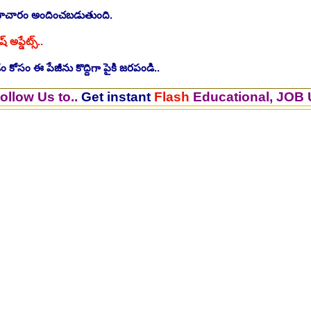
సమాచారం అందించబడుతుంది.
ష్ అప్డేట్స్..
 కోసం ఈ పేజీను కొద్దిగా పైకి జరపండి..
to..
Get instant
Flash
Educational, JOB Updates.