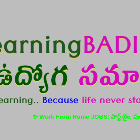
Skip to main content
✨ Work From Home JOBS: పార్ట్ టైం, ఫుల్ టైం ఉద్య