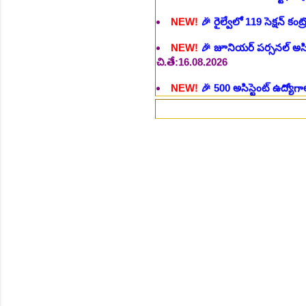
NEW!
🎉 జూనియర్ పర్సనల్ అసిస్టె
చి.తే:16.08.2026
NEW!
🎉 500 అసిస్టెంట్ ఉద్యోగాల
NEW!
🎉 అసిస్టెంట్ డైరెక్టర్ పోస్
NEW!
🎉 ఐటిఐ తో ఉద్యోగ అవకాశా
NEW!
🎉 రైల్వేలో 6777 రాత పరీక
NEW!
🎉 రాత పరీక్ష లేకుండా! 68
NEW!
🎉 గ్రామీణ సోషల్ వర్కర్, అ
చి.తే:09.09.2026
NEW!
🎉 Hyd మెట్రోలో ఉద్యోగాల 
NEW!
🎉 800 టీచింగ్, నాన్ టీచిం
NEW!
🎉 తెలంగాణ మహీంద్రా ట్రాక
NEW!
🎉 Abhyasa Deepikalu