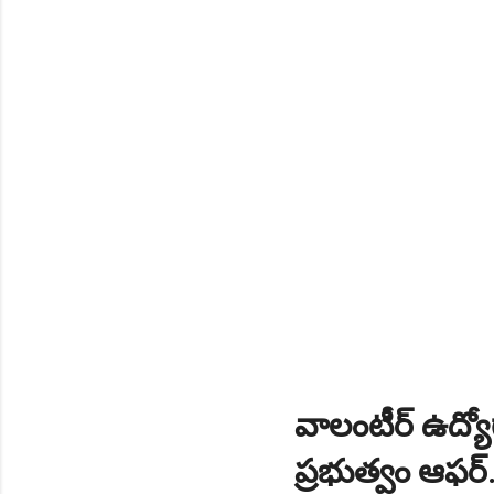
NEW!
🎉 స్కిల్ యూనివర్సిటీ తెల
NEW!
🎉 టెన్త్ తర్వాత ఏం చేయాల
Daily 10 G.K MCQ Practice 
వాలంటీర్ ఉద్య
ప్రభుత్వం ఆఫర్