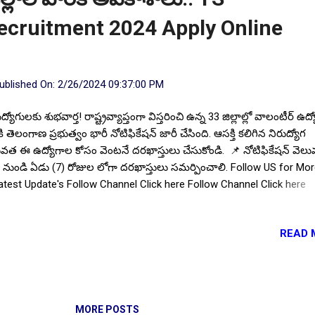
ecruitment 2024 Apply Online
ublished On:
2/26/2024 09:37:00 PM
ద్యోగులకు శుభవార్త! రాష్ట్రవ్యాప్తంగా విస్తరించి ఉన్న 33 జిల్లాల్లో వాలంటీర్ ఉద
ీకి తెలంగాణ ప్రభుత్వం భారీ నోటిఫికేషన్ జారీ చేసింది. ఆసక్తి కలిగిన నిరుద్యోగ
త ఈ ఉద్యోగాల కోసం వెంటనే దరఖాస్తులు చేసుకోండి. 📌 నోటిఫికేషన్ వెల
ీ నుండి ఏడు (7) రోజుల లోగా దరఖాస్తులు సమర్పించాలి. Follow US for Mo
test Update's Follow Channel Click here Follow Channel Click here
ంగాణ రాష్ట్ర ప్రభుత్వం దివ్యాంగుల మరియు వయోవృద్ధుల శాఖ హైదరాబాద్,
ుద్యోగులకు వరుసగా ఉద్యోగ నోటిఫికేషన్ విడుదల చేస్తూ నియామకాలను వేగ
READ 
్తూ నిరుద్యోగ యువతకు అవకాశాలు కల్పిస్తూ వస్తుంది. తాజాగా రాష్ట్ర ప్రభుత్వం ర
ప్తంగా 33 జిల్లాల్లో 66 కమ్యూనిటీ ఎడ్యుకేటర్ కామ్ మాస్టర్ వాలంటీర్ పోస్టుల భర్
కారికంగా నోటిఫికేషన్ ఫిబ్రవరి 21, 2024న జారీ చేసింది. నోటిఫికేషన్ పూర్తి వివ
లైన్ దరఖాస్తు విధానం మీకోసం ఇక్కడ.. 📌 తప్పక చదవండి :: 10వ తరగతి పాస
్టల్ శాఖ ఉద్యోగాల భర్తీ India Post New Vacancies Recruitment 2024 Ap
MORE POSTS