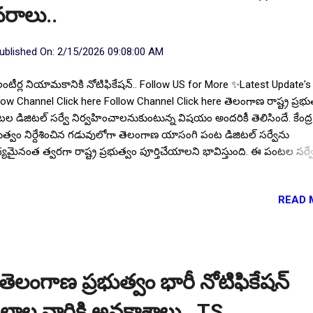
రాలు..
ublished On:
2/15/2026 09:08:00 AM
ంటీర్ల నియామకానికి నోటిఫికేషన్.. Follow US for More ✨Latest Update's
low Channel Click here Follow Channel Click here తెలంగాణ రాష్ట్ర ప్రభు
ల డిజిటల్ సర్వే నిర్వహించాలనుకుంటున్న విషయం అందరికీ తెలిసిందే. కేంద్ర
భుత్వం నిర్దేశించిన గడువులోగా తెలంగాణ యాసంగి పంట డిజిటల్ సర్వేను
్యమైనంత త్వరగా రాష్ట్ర ప్రభుత్వం పూర్తిచేయాలని భావిస్తుంది. ఈ పంటల సర్వే 
డానికి ప్రైవేట్ సర్వేయర్లను తాత్కాలికంగా నియమించాలని నిర్ణయించింది.
ంగాణ రాష్ట్ర వ్యాప్తంగా మొత్తం 10,621 గ్రామాలు ఉన్నాయి, అందులో 194.69 ల
READ 
వే నెంబర్లు ఉన్నట్లు సమాచారం. అయితే అందులో 9,795 గ్రామాలకు సంబంధించ
ిలెన్స్ యాప్ అందుబాటులో ఉన్నాయి.174.36 లక్షల భూముల సర్వే నెంబర్లకు
ంధించిన బాధ్యతలు ప్రైవేట్ సర్వేయర్లు, వాలంటీర్ల ద్వారా సర్వే చేయడానికి
మించనున్నారు. మిగిలి ఉన్న 826 గ్రామాల్లోని పోడు భూముల సర్వేను వ్యవ
్తరణ అధికారులు (AEO) సర్వే చేస్తారు. ఈ వాలంటీర్ల నియామకం కోసం ప్రతి గ్ర
కి తెలంగాణ ప్రభుత్వం భారీ నోటిఫికేషన్
ానికుడిని వాలంటీర్ గా ఎంపిక చేస్తారు. రోజుకు కనీసం వాడు 150 నుండి 200 సర్వ
బర్లకు సంబంధించిన ఫో...
ల్లాల వారికి అవకాశాలు.. TS