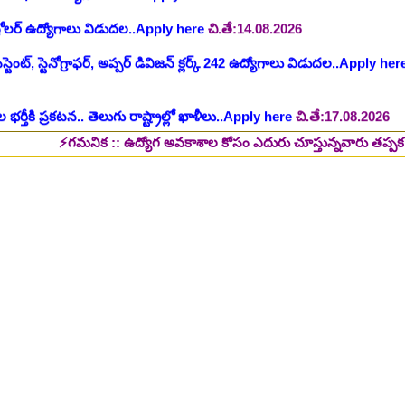
ంట్, స్టెనోగ్రాఫర్, అప్పర్ డివిజన్ క్లర్క్ 242 ఉద్యోగాలు విడుదల..Apply her
 భర్తీకి ప్రకటన.. తెలుగు రాష్ట్రాల్లో ఖాళీలు..Apply here
చి.తే:17.08.2026
టుల భర్తీ..Apply here
చి.తే:17.08.2026
లు: రాత పరీక్ష లేకుండా! 200 ఖాళీల భర్తీ..Apply here
చి.తే:19.08.2026
⚡గమనిక :: ఉద్యోగ అవకాశాల కోసం ఎదురు చూస్తున్నవారు తప్పక పై లింక్స్ మీద 
్ష లేకుండా! ఉద్యోగాల భర్తీ..Apply here
చి.తే:19.08.2026
5 పోస్టుల భర్తీ..Apply here
చి.తే:26.08.2026
ప్పర్ డివిజన్ క్లర్క్, లోయర్ డివిజన్ క్లర్క్ పోస్టులు విడుదల..Apply here
భర్తీకి నోటిఫికేషన్ ..Apply here
గ్, ఇతర స్టాప్ ఉద్యోగాల భర్తీ..Apply here
్టర్ తయారీ కంపెనీ 800 కు పైగా ఉద్యోగాల భర్తీ ..Apply here
 2025-26..Download here