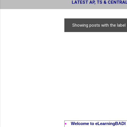
LATEST AP, TS & CENTRA
RESULTS
Showing posts with the label
P
o
s
t
s
Welcome to eLearningBADI