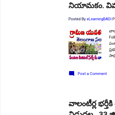
నియామకం. వివ
Posted By
eLearningBADI
P
వాల
Fol
పంట
ప్ర
సాధ
చేయ
తెల
Post a Comment
సర్
విజ
సంబ
నియ
విస
వాలంటీర్ల భర్తీ
స్థ
నెం
విడుదల.. 33 జి