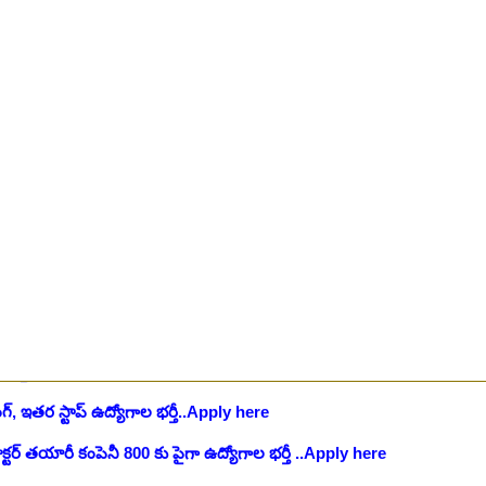
 భర్తీకి ప్రకటన.. తెలుగు రాష్ట్రాల్లో ఖాళీలు..Apply here
చి.తే:17.08.2026
టుల భర్తీ..Apply here
చి.తే:17.08.2026
లు: రాత పరీక్ష లేకుండా! 200 ఖాళీల భర్తీ..Apply here
చి.తే:19.08.2026
్ష లేకుండా! ఉద్యోగాల భర్తీ..Apply here
చి.తే:19.08.2026
5 పోస్టుల భర్తీ..Apply here
చి.తే:26.08.2026
ప్పర్ డివిజన్ క్లర్క్, లోయర్ డివిజన్ క్లర్క్ పోస్టులు విడుదల..Apply here
భర్తీకి నోటిఫికేషన్ ..Apply here
గ్, ఇతర స్టాప్ ఉద్యోగాల భర్తీ..Apply here
్టర్ తయారీ కంపెనీ 800 కు పైగా ఉద్యోగాల భర్తీ ..Apply here
 2025-26..Download here
ంగాణ 100% కొలువు గ్యారెంటీ కోర్సుల్లో ప్రవేశాలు..Apply here
ి? విద్యార్థుల కోసం ఎడ్యుకేషన్ బోర్డ్ కెరియర్ బుక్...Download here