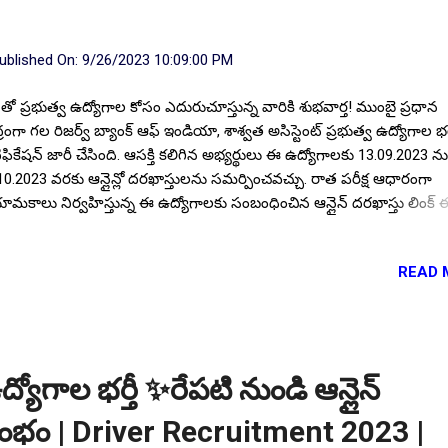
ublished On:
9/26/2023 10:09:00 PM
్రీ తో ప్రభుత్వ ఉద్యోగాల కోసం ఎదురుచూస్తున్న వారికి శుభవార్త! ముంబై ప్రధాన
ద్రంగా గల రిజర్వ్ బ్యాంక్ ఆఫ్ ఇండియా, శాశ్వత అసిస్టెంట్ ప్రభుత్వ ఉద్యోగాల భర్త
ిఫికేషన్ జారీ చేసింది. ఆసక్తి కలిగిన అభ్యర్థులు ఈ ఉద్యోగాలకు 13.09.2023 న
10.2023 వరకు ఆన్లైన్లో దరఖాస్తులను సమర్పించవచ్చు. రాత పరీక్ష ఆధారంగా
ామకాలు నిర్వహిస్తున్న ఈ ఉద్యోగాలకు సంబంధించిన ఆన్లైన్ దరఖాస్తు లింక్ ఈ
రన పిన్ చేయడం జరిగింది. అలాగే నోటిఫికేషన్ యొక్క పూర్తి ముఖ్య సమాచార
ా; ఖాళీల వివరాలు, దరఖాస్తు విధానం, దరఖాస్తు ఫీజు, జీతభత్యాలు, వయస్సు
READ 
్యార్హత, ముఖ్య తేదీలు, మొదలగునవి. మీకోసం.. ఖాళీల వివరాలు: మొత్తం పోస్ట
య :: 450 . పోస్ట్ పేరు :: అసిస్టెంట్ . విద్యార్హత : ప్రభుత్వ గుర్తింపు పొందిన
ివర్సిటీ లేదా ఇన్స్టిట్యూట్ నుండి కనీసం 50% మార్పులతో ఏదైనా విభాగంల
చిలర్ డిగ్రీ అర్హత కలిగి ఉండాలి. ఎస్సీ/ ఎస్టీ/ దివ్యాంగ అభ్యర్థులు డిగ్రీ ఉత్తీర్ణులై
పోతుంది. కంప్యూటర్ వర్డ్ ప్రాసెసింగ్ పరిజ్ఞానం కలిగి ఉండాలి. సంబంధిత రాష్ట్ర/ 
యోగాల భర్తీ ✨రేపటి నుండి ఆన్లైన్
ిత ప్రాంతీయ భాషా పరిజ్ఞానం తప్పనిసరి. వయ...
ారంభం | Driver Recruitment 2023 |