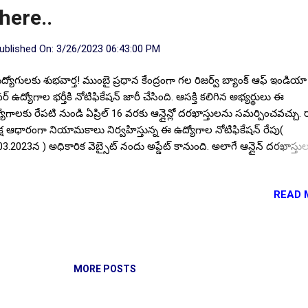
here..
ublished On:
3/26/2023 06:43:00 PM
ుద్యోగులకు శుభవార్త! ముంబై ప్రధాన కేంద్రంగా గల రిజర్వ్ బ్యాంక్ ఆఫ్ ఇండియా 
వర్ ఉద్యోగాల భర్తీకి నోటిఫికేషన్ జారీ చేసింది. ఆసక్తి కలిగిన అభ్యర్థులు ఈ
యోగాలకు రేపటి నుండి ఏప్రిల్ 16 వరకు ఆన్లైన్లో దరఖాస్తులను సమర్పించవచ్చు.
క్ష ఆధారంగా నియామకాలు నిర్వహిస్తున్న ఈ ఉద్యోగాల నోటిఫికేషన్ రేపు(
03.2023న ) అధికారిక వెబ్సైట్ నందు అప్డేట్ కానుంది. అలాగే ఆన్లైన్ దరఖాస్తు
ంధించిన లింక్ కూడా అందుబాటులో రానుంది. నోటిఫికేషన్ పూర్తి వివరాలు మీ
ల వివరాలు: మొత్తం ఖాళీల సంఖ్య :: 05. పోస్ట్ పేరు :: డ్రైవర్(రిజర్వ్ బ్యాంక్ ఆఫ
 on 06-August-2026
READ 
ియా నందు). పంచాయతీ రాజ్ గ్రామీణ అభివృద్ధి శాఖ లో ఉద్యోగాలు |
ాడ్యుయేట్లు మిస్ అవ్వకండి | దరఖాస్తు చేశారా?. విద్యార్హత : ప్రభుత్వ గుర్తింపు
దిన బోర్డు నుండి పదవ తరగతి అర్హతతో, ప్రామాణిక 4వీలర్ డ్రైవింగ్ లైసెన్స్ కలి
ాలి. వయోపరిమితి : దరఖాస్తు చివరితేది నాటికి 21 సంవత్సరాల నుంచి 35
త్సరాలకు మించకూడదు. ఎంపిక విధానం: ఆన్లైన్ రాత పరీక్ష, నైపుణ్య పరీక్ష,
MORE POSTS
ువపత్రాల పరిశీలన, మెడికల్ పరీక్షల ఆధారంగా ఉంటుంది. గౌరవ వేతనం ::...