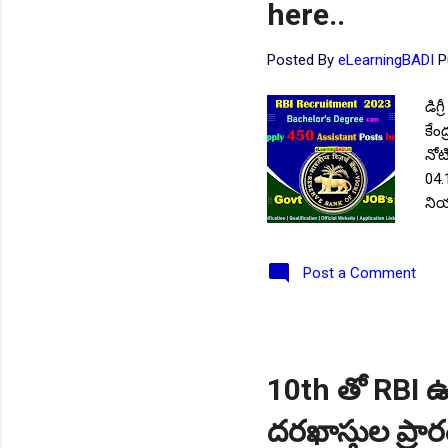
here..
Posted By
eLearningBADI
P
డిగ
కేం
నోట
04.
నియ
చివ
అనగ
Post a Comment
విద
సంఖ్
యూన
బ్యా
సరి
10th తో RBI ఉద్
పాల
దరఖాస్తుల ప్ర