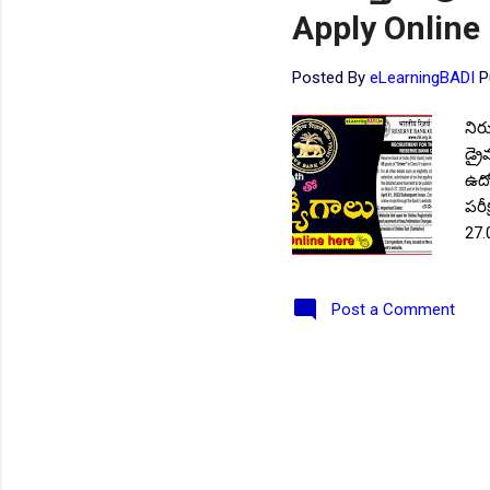
Apply Online 
NEW!
Posted By
eLearningBADI
P
నిర
డ్రై
ఉద్
పరీ
27.
సంబ
ఖాళీ
👆Online Applications Ends
Post a Comment
ఇండ
✨గ్ర
పొం
ఉండ
సంవ
ధ్ర