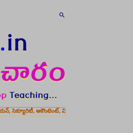
టీ, అకౌంటెంట్, వివిధ మెడికల్ స్టాప్ విభాగాల్లో శాశ్వత ఉద్యోగా