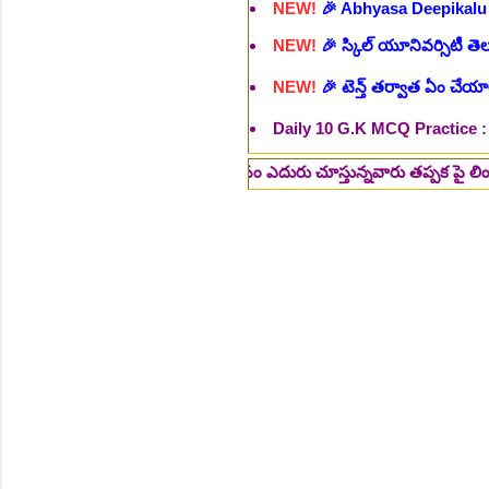
Daily 10 G.K MCQ Practice 
: ఉద్యోగ అవకాశాల కోసం ఎదురు చూస్తున్నవారు తప్పక పై లింక్స్ మీద క్లిక్ 