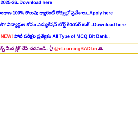
:
NEW!
పోటీ పరీక్షల ప్రత్యేకం All Type of MCQ Bit Bank..
చేసి చదవండి.. 👆
@eLearningBADI.in
🙏