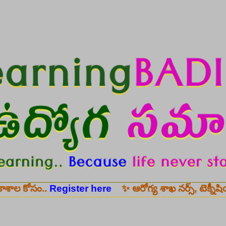
Skip to main content
.
Register here
✨ ఆరోగ్య శాఖ నర్స్, టెక్నీషియన్, సెక్యూరి