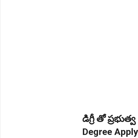
డిగ్రీ తో ప్రభుత
Degree Apply