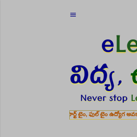
me JOBS: పార్ట్ టైం, ఫుల్ టైం ఉద్యోగ అవకాశాల కోసం.