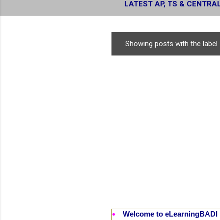
LATEST AP, TS & CENTRA
RESULTS
Showing posts with the label
P
o
s
t
s
Welcome to eLearningBADI