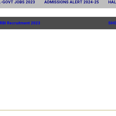
L-GOVT JOBS 2023
ADMISSIONS ALERT 2024-25
HAL
 2024
SCHOLARSHIP ALERT 2025-26
MORE…
G.
RBI Recruitment 2023
SHO