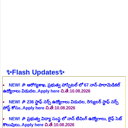
చి.తే:26.07.2026
NEW!
🎉 ఆరోగ్య శాఖ నర్స్, టెక్నీషియన్, సెక్యూరిటీ, అకౌంటెంట్,
వివిధ మెడికల్ స్టాప్ విభాగాల్లో శాశ్వత ఉద్యోగాల భర్తీ..Apply here
చి.తే:06.08.2026
NEW!
🎉 గ్రామీణ కో-ఆపరేటివ్ బ్యాంక్ 338 అసిస్టెంట్
ఉద్యోగాలు..Apply here
చి.తే:07.08.2026
NEW!
🎉 భారతీయ రైల్వే భారీ నోటిఫికేషన్, 1853 పోస్టుల
కోసం..Apply here
చి.తే:07.08.2026
NEW!
🎉 ఆరోగ్యశాఖ, ప్రభుత్వ హాస్పిటల్ లో 67 నాన్-పారామెడికల్
✨Flash Updates✨
ఉద్యోగాలు విడుదల..Apply here
చి.తే:10.08.2026
NEW!
🎉 236 స్టాఫ్ నర్స్ ఉద్యోగాలు విడుదల, రెగ్యులర్ స్టాఫ్ నర్స్
పోస్ట్ కోసం..Apply here
చి.తే:10.08.2026
NEW!
🎉 ప్రభుత్వ విద్యా సంస్థ లో నాన్ టీచింగ్ ఉద్యోగాలు, లైఫ్ సెట్
కొలువులు..Apply here
చి.తే:10.08.2026
NEW!
🎉 TGPSC సీడ్ సర్టిఫికేషన్ ఆఫీసర్ ఉద్యోగాల కోసం..Apply
here
చి.తే:12.08.2026