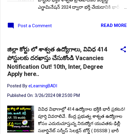
ఎగ్జామినేషన్ 2024 ద్వారా భర్తీ చేయడానికి భారీ
ప్రకటన! F.No.1 (256)/P &P-
1/DSSSB/2024/Advt./5303 తేదీ: 12.03.2024 న
READ MORE
Post a Comment
అధికారికంగా నోటిఫికేషన్ జారీ చేసింది. కేంద్ర
ప్రభుత్వ శాశ్వత ఉద్యోగాల కోసం ఎదురుచూస్తున్న
నిరుద్యోగ యువతకు ఢిల్లీ సబార్డినేట్ సర్వీస్ సెలక్షన్
జిల్లా కోర్టు లో శాశ్వత ఉద్యోగాలు, వివిధ 414
బోర్డ్ ( DSSSB ) భారీ శుభవార్త చెప్పింది! పదవ
పోస్టులకు దరఖాస్తు చేసుకోండి Vacancies
తరగతి అర్హతతో వివిధ విభాగాల్లో మొత్తం 102
ఉద్యోగాల భర్తీకి ఆన్లైన్ దరఖాస్తులను ఆహ్వానిస్తోంది.
Notification Out! 10th, Inter, Degree
భారతీయ మరియు అర్హత, ఆసక్తి కలిగిన తెలుగు
Apply here..
రాష్ట్రాల నిరుద్యోగ యువత ఈ ఉద్యోగాలకు ఆన్లైన్
Posted By
eLearningBADI
దరఖాస్తులను 20.03.2024 నుండి 18.04.2024
మధ్య సమర్పించవచ్చు. ఎలాంటి అనుభవం
Published On:
3/26/2024 08:25:00 PM
లేకుండా, కేవలం నోటిఫికేషన్ ప్రకారం అకడమిక్
విద్యార్హతలు కలిగిన అభ్యర్థులు ఈ ఉద్యోగాలకు
వివిధ విభాగాల్లో 414 ఉద్యోగాల భక్తికి భారీ ప్రకటన!
దరఖాస్తులు ఆన్లైన్ విధానంలో సమర్పించవచ్చు. ఈ
పూర్తి వివరాలివే.. కేంద్ర ప్రభుత్వ శాశ్వత ఉద్యోగాల
నోటిఫికేషన్ యొక్క పూర్తి ముఖ్య సమాచారం
కోసం ఎదురుచూస్తున్న నిరుద్యోగ యువతకు ఢిల్లీ
అయినటువంటి; ఖాళీల వివరాలు, విద్యార్హత,
సబార్డినేట్ సర్వీస్ సెలక్షన్ బోర్డ్ ( DSSSB ) భారీ