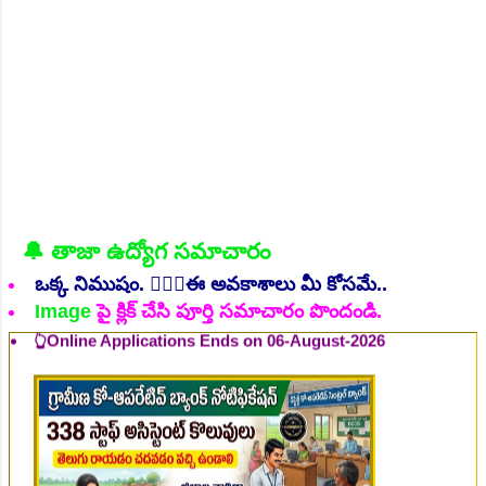
NEW!
🔔 తాజా ఉద్యోగ సమాచారం
👆Online Applications Ends on 06-August-2026
ఒక్క నిముషం. 💁🏻‍♂️ఈ అవకాశాలు మీ కోసమే..
Image
పై క్లిక్ చేసి పూర్తి సమాచారం పొందండి.