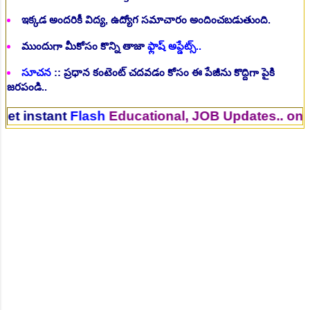
ఇక్కడ అందరికీ విద్య, ఉద్యోగ సమాచారం అందించబడుతుంది.
ముందుగా మీకోసం కొన్ని తాజా
ఫ్లాష్ అప్డేట్స్..
సూచన
:: ప్రధాన కంటెంట్ చదవడం కోసం ఈ పేజీను కొద్దిగా పైకి
జరపండి..
tant
Flash
Educational, JOB Updates.. on Your M