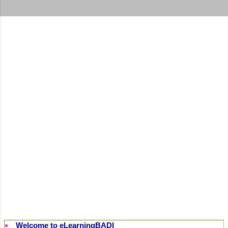
t
s
Welcome to eLearningBADI