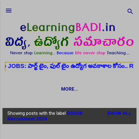
Skip to main content
ర్ట్ టైం, ఫుల్ టైం ఉద్యోగ అవకాశాల కోసం..
Register h
MORE…
Showing posts with the label
DSSSB
SHOW ALL
P
Recruitment 2024
o
s