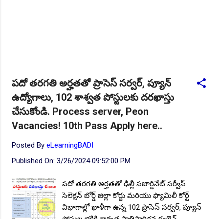
పదో తరగతి అర్హతతో ప్రాసెస్ సర్వర్, ప్యూన్
ఉద్యోగాలు, 102 శాశ్వత పోస్టులకు దరఖాస్తు
చేసుకోండి. Process server, Peon
Vacancies! 10th Pass Apply here..
Posted By
eLearningBADI
Published On:
3/26/2024 09:52:00 PM
పదో తరగతి అర్హతతో ఢిల్లీ సబార్డినేట్ సర్వీస్
సెలెక్షన్ బోర్డ్ జిల్లా కోర్టు మరియు ఫ్యామిలీ కోర్ట్
విభాగాల్లో ఖాళీగా ఉన్న 102 ప్రాసెస్ సర్వర్, ప్యూన్
పోస్టుల భక్తికి శాశ్వత ప్రాతిపాదికన కంబైన్డ్