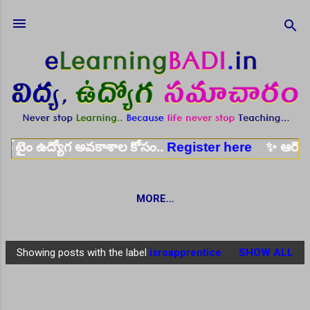
Skip to main content
ోగ అవకాశాల కోసం..
Register here
✨ ఆరోగ్య శాఖ నర్స్, ట
MORE…
Showing posts with the label
isroapprentice
SHOW ALL
P
o
s