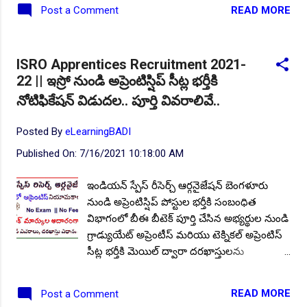
విధానం వీడియొలో ..👇 ఖాళీల వివరాలు: మొత్తం
READ MORE
Post a Comment
ఖాళీల సంఖ్య: 3093. విభాగాల వారీగా ఖాళీల
వివరాలు: ఎలక్ట్రీషియన్, ట్విట్టర్, కార్పెంటర్,
పెయింటర్, మిషనిస్ట్, వెల్డర్ మొదలగు ట్రేడ్ లో ఈ
ISRO Apprentices Recruitment 2021-
కాళీ లు ఉన్నాయి. విద్యార్హత: పదవ తరగతి ఉత్తీర్ణత
22 || ఇస్రో నుండి అప్రెంటిస్షిప్ సీట్ల భర్తీకి
తో, సంబంధిత విభాగంలో ఐటిఐ సర్టిఫికెట్ ను
నోటిఫికేషన్ విడుదల.. పూర్తి వివరాలివే..
(NCVT) నేషనల్ కౌన్సిల్ ఫర్ ఒకేషనల్ ట్రైనింగ్
నుండి పొంది ఉండాలి వయసు: అక్టోబర్ 20, 2021
Posted By
eLearningBADI
నాటికి 15 నుండి 24 సంవత్సరాలకు మించకుండా
ఉండాలి. ఎంపిక విధానం: పదవ తరగతి
Published On:
7/16/2021 10:18:00 AM
విద్యార్హతతో పాటు సంబంధిత ట్రేడ్ లో సాధించిన
మార్కుల ఆధారంగా ఎంపిక ప్రక్రియ నిర్వహిస్తారు.
ఇండియన్ స్పేస్ రీసెర్చ్ ఆర్గనైజేషన్ బెంగళూరు
దరఖాస్తు విధానం: దరఖాస్తులను ఆన్లైన్లో
నుండి అప్రెంటిస్షిప్ పోస్టుల భర్తీకి సంబంధిత
సమర్పించాలి. ఆన్లైన్ దరఖాస్తులకు చివరి తేదీ:
విభాగంలో బీఈ బీటెక్ పూర్తి చేసిన అభ్యర్థుల నుండి
20.10.2021. అధికారిక నోటిఫికేషన్: చదవండి/
గ్రాడ్యుయేట్ అప్రెంటీస్ మరియు టెక్నికల్ అప్రెంటిస్
డౌన్లోడ్ చేయండి . అధికారిక వెబ్సైట్:
సీట్ల భర్తీకి మెయిల్ ద్వారా దరఖాస్తులను
http://www.rrcnr.org/ ఇవ...
ఆహ్వానిస్తోంది నోటిఫికేషన్ను విడుదల చేసింది.
పోస్టుల వివరాలు, విద్యార్హత, స్టయి పెండ్ మొదలగు
READ MORE
Post a Comment
వివరాలను ఇప్పుడు తెలుసుకుందాం. మొత్తం