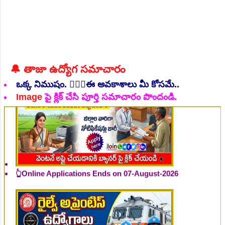
👆Online Applications Ends on 06-August-2026
🔔 తాజా ఉద్యోగ సమాచారం
ఒక్క నిముషం. 💁🏻‍♂️ఈ అవకాశాలు మీ కోసమే..
Image
పై క్లిక్ చేసి పూర్తి సమాచారం పొందండి.
👆Online Applications Ends on 07-August-2026