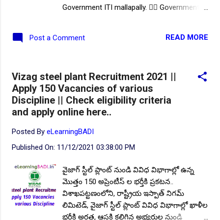
Government ITI mallapally. 👉🏻 Government
ITI medchal(shadnagar). 👉🏻 Government ITI
Mahaboobnagar. 👉🏻 Government ITI
READ MORE
Post a Comment
Nalgonda. 👉🏻 Government ITI Nizamabad.
(G). 👉🏻Government ITI Patancheruvu . 👉🏻
Government iti Mancherial . 👉🏻 Government
Vizag steel plant Recruitment 2021 ||
ITI Peddapelly. 👉🏻Government ITI Warangal.
Apply 150 Vacancies of various
👆 మీకు దగ్గరలో ఉన్న పై ఐటిఐ కాలేజీలలో
Discipline || Check eligibility criteria
అప్రెంటిస్ మేళా కు హాజరు కాగలరు. 👉అప్రెంటిస్
and apply online here..
మేళా పూర్తి వివరాలు వీడియొలో..👇 👉 ఐటిఐ పాస్
అయిన వాళ్లు, AITT-CBT అటెండ్ చేసి రిజల్ట్ కోసం
Posted By
eLearningBADI
వెయిట్ చేస్తున్న వాళ్లు,AITT-CBT ki Appering
Published On:
11/12/2021 03:38:00 PM
candidate అందరూ కూడా ఎలిజిబుల్. 👉 జాబ్
మేళ కు తీసుకు రావాల్సిన ధ్రువపత్రాలు 👉🏻SSC
వైజాగ్ స్టీల్ ప్లాంట్ నుండి వివిధ విభాగాల్లో ఉన్న
MEMO 👉🏻ITI certificate,marksheet. 👉🏻 Adher
మొత్తం 150 అప్రెంటీస్ ల భర్తీకి ప్రకటన..
card. 👉🏻pass photo size photograph. 👉🏻
విశాఖపట్టణంలోని, రాష్ట్రీయ ఇస్పాత్ నిగమ్
caste certificate. 👉🏻 అప్రెంటిస్ వ్యక్తిగత
లిమిటెడ్, వైజాగ్ స్టీల్ ప్లాంట్ వివిధ విభాగాల్లో ఖాళీల
రిజిస్ట్రేషన్ ఐడి. 👉ఈ అప్రెంటిస్ మేళా...
భర్తీకి అర్హత, ఆసక్తి కలిగిన అభ్యర్ధుల నుండి