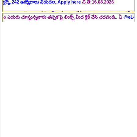
NEW!
🎉 అసిస్టెంట్ డైరెక్టర్ పోస్టుల భర్తీ..Apply here
చి.తే:17.08.2026
న్నవారు తప్పక పై లింక్స్ మీద క్లిక్ చేసి చదవండి.. 👆
@eLearningBADI.
NEW!
🎉 ఐటిఐ తో ఉద్యోగ అవకాశాలు: రాత పరీక్ష లేకుండా! 200
ఖాళీల భర్తీ..Apply here
చి.తే:19.08.2026
NEW!
🎉 రైల్వేలో 6777 రాత పరీక్ష లేకుండా! ఉద్యోగాల భర్తీ..Apply
here
చి.తే:19.08.2026
NEW!
🎉 రాత పరీక్ష లేకుండా! 685 పోస్టుల భర్తీ..Apply here
చి.తే:26.08.2026
NEW!
🎉 గ్రామీణ సోషల్ వర్కర్, అప్పర్ డివిజన్ క్లర్క్, లోయర్ డివిజన్
క్లర్క్ పోస్టులు విడుదల..Apply here
చి.తే:09.09.2026
NEW!
🎉 Hyd మెట్రోలో ఉద్యోగాల భర్తీకి నోటిఫికేషన్ ..Apply here
NEW!
🎉 800 టీచింగ్, నాన్ టీచింగ్, ఇతర స్టాప్ ఉద్యోగాల
భర్తీ..Apply here
NEW!
🎉 తెలంగాణ మహీంద్రా ట్రాక్టర్ తయారీ కంపెనీ 800 కు పైగా
ఉద్యోగాల భర్తీ ..Apply here