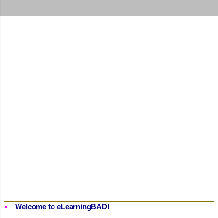
t
s
Welcome to eLearningBADI