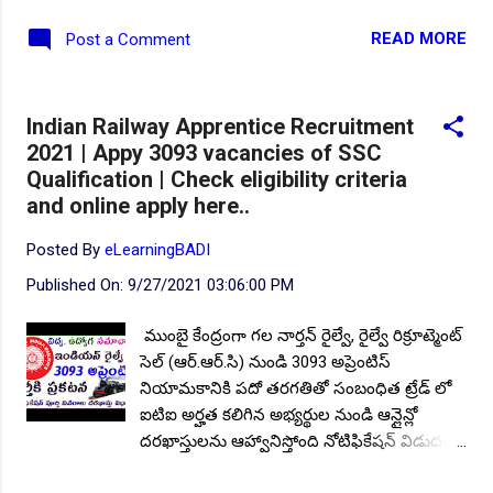
సంవత్సరాల డిప్లామా లేదా ఇంజనీరింగ్ డిగ్రీ అర్హత
READ MORE
Post a Comment
కలిగిన అభ్యర్థుల నుండి ఆన్లైన్లో దరఖాస్తులను
ఆహ్వానిస్తోంది ప్రకటనను విడుదల చేసింది. ఖాళీల
వివరాలు: మొత్తం ఖాళీల సంఖ్య: 12, విభాగాల
Indian Railway Apprentice Recruitment
వారీగా ఖాళీలు: టెక్నికల్ అప్రెంటిస్ లో ఖాళీల
2021 | Appy 3093 vacancies of SSC
వివరాలు: 1. సివిల్ ఇంజనీరింగ్ - 01, 2. అగ్రికల్చర్
Qualification | Check eligibility criteria
ఇంజనీరింగ్ - 01, 3. ఎలక్ట్రానిక్ & కమ్యూనికేషన్
and online apply here..
ఇంజనీరింగ్ - 01, 4. కంప్యూటర్ ఇంజనీరింగ్ - 01,
5. ఆర్కిటెక్చర్ ఇంజనీరింగ్ -01, 6. లైబ్రరీ సైన్స్ - 01,
Posted By
eLearningBADI
7. మోడ్రన్ ఆఫీస్ మేనేజ్మెంట్ & సెక్రటేరియల్/
Published On:
9/27/2021 03:06:00 PM
కమర్షియల్ ప్రాక్టీస్ - 04,.. గ్రాడ్యుయేట్ అప్రెంటీస్ లో
ఖాళీల వివరాలు: 1. జియో ఇన్ఫర్మేటిక్ - 01, 2. లైబ్రరీ
ముంబై కేంద్రంగా గల నార్తన్ రైల్వే, రైల్వే రిక్రూట్మెంట్
సైన్స్ - 01,.. విద్యార్హత: టెక్నికల్ అప్రెంటిస్ లకు; స్టేట్
సెల్ (ఆర్.ఆర్.సి) నుండి 3093 అప్రెంటిస్
టెక్నికల్ బోర్డ్/ యూనివర్సిటీ నుండి సంబంధిత ఫీల్డ్
నియామకానికి పదో తరగతితో సంబంధిత ట్రేడ్ లో
లో మూడు సంవత్సరాల డిప్లమా ఉ...
ఐటిఐ అర్హత కలిగిన అభ్యర్థుల నుండి ఆన్లైన్లో
దరఖాస్తులను ఆహ్వానిస్తోంది నోటిఫికేషన్ విడుదల
చేసింది.. నోటిఫికేషన్ పూర్తి వివరాలు దరఖాస్తు