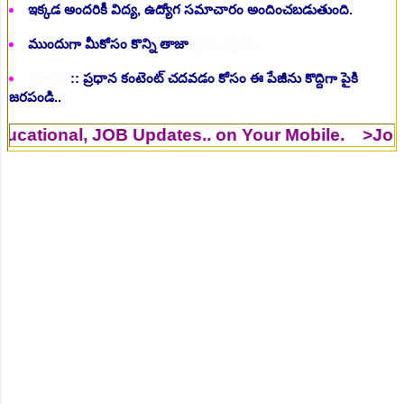
ఇక్కడ అందరికీ విద్య, ఉద్యోగ సమాచారం అందించబడుతుంది.
ముందుగా మీకోసం కొన్ని తాజా
ఫ్లాష్ అప్డేట్స్..
సూచన
:: ప్రధాన కంటెంట్ చదవడం కోసం ఈ పేజీను కొద్దిగా పైకి
జరపండి..
, JOB Updates.. on Your Mobile. >Join
WhatsAp