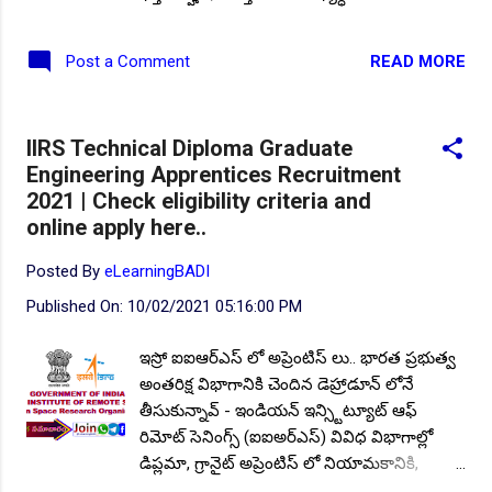
దరఖాస్తులను గూగుల్ ఫర్మ ద్వారా ఆహ్వానిస్తూ
ప్రకటనను విడుదల చేసింది. ఖాళీల వివరాలు:
READ MORE
Post a Comment
మొత్తం ఖాళీల సంఖ్య : 150, విభాగాల వారీగా
ఖాళీలు: ■ డిప్లోమా అప్రెంటిస్ - 5౦, విభాగాలు:
మెకానికల్, ఎలక్ట్రికల్ అండ్ ఎలక్ట్రానిక్స్,
IIRS Technical Diploma Graduate
ఎలక్ట్రానిక్స్ అండ్ కమ్యూనికేషన్, కంప్యూటర్ సైన్స్,
Engineering Apprentices Recruitment
సివిల్.. మొదలగునవి. విద్యార్హత: గుర్తింపు పొందిన
2021 | Check eligibility criteria and
యూనివర్సిటీ లేదా ఇన్స్టిట్యూట్ నుండి సంబంధిత
online apply here..
సబ్జెక్టులో ఇంజనీరింగ్ డిప్లొమా లేదా టెక్నాలజీ
ఉత్తీర్ణత సర్టిఫికెట్ కలిగి ఉండాలి. స్టెయిపెండ్ :
Posted By
eLearningBADI
రూ.3542/- ప్రతి నెల చెల్లిస్తారు. ■ గ్రాడ్యుయేట్
Published On:
10/02/2021 05:16:00 PM
అప్రెంటీస్- 100, విభాగాలు: మెకానికల్, ఎలక్ట్రికల్
అండ్ ఎలక్ట్రానిక్స్, ఎలక్ట్రానిక్స్ అండ్
ఇస్రో ఐఐఆర్ఎస్ లో అప్రెంటిస్ లు.. భారత ప్రభుత్వ
కమ్యూనికేషన్, కంప్యూటర్ సైన్స్, ఐటీ, మెటలర్జీ,
అంతరిక్ష విభాగానికి చెందిన డెహ్రాడూన్ లోనే
ఇన్స్ట్రుమెంటేషన్, సివిల్.. మొదలగునవి.
తీసుకున్నావ్ - ఇండియన్ ఇన్స్టిట్యూట్ ఆఫ్
విద్యార్హత: గుర్తింపు పొందిన యూనివర్సిటీ లేదా
రిమోట్ సెనింగ్స్ (ఐఐఅర్ఎస్) వివిధ విభాగాల్లో
ఇన్స్టిట్యూట్ నుండి సంబంధి...
డిప్లమా, గ్రానైట్ అప్రెంటిస్ లో నియామకానికి,
టెక్నికల్ బోర్డ్/ లేదా యూనివర్సిటీ నుండి మూడు