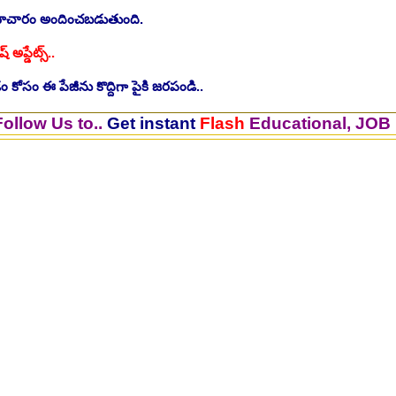
సమాచారం అందించబడుతుంది.
ష్ అప్డేట్స్..
 కోసం ఈ పేజీను కొద్దిగా పైకి జరపండి..
 to..
Get instant
Flash
Educational, JOB Updates