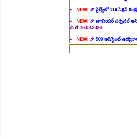
NEW!
🎉 జూనియర్ పర్సనల్ అసిస్టె
చి.తే:16.08.2026
NEW!
🎉 500 అసిస్టెంట్ ఉద్యోగాల
NEW!
🎉 అసిస్టెంట్ డైరెక్టర్ పోస్
NEW!
🎉 ఐటిఐ తో ఉద్యోగ అవకాశా
NEW!
🎉 రైల్వేలో 6777 రాత పరీక
NEW!
🎉 రాత పరీక్ష లేకుండా! 68
NEW!
🎉 గ్రామీణ సోషల్ వర్కర్, అ
చి.తే:09.09.2026
NEW!
🎉 Hyd మెట్రోలో ఉద్యోగాల 
NEW!
🎉 800 టీచింగ్, నాన్ టీచిం
NEW!
🎉 తెలంగాణ మహీంద్రా ట్రాక
NEW!
🎉 Abhyasa Deepikalu