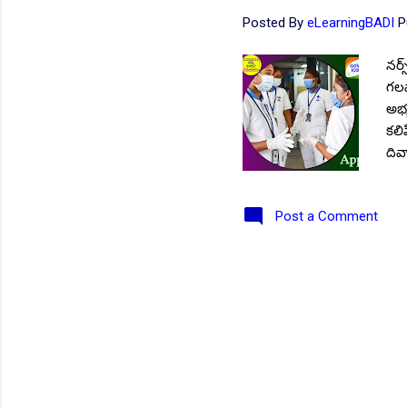
Posted By
eLearningBADI
P
నర్స
గలవ
అభ్
కలి
దివ
& న
ఉద్య
Post a Comment
ప్ర
నాట
దరఖ
నియ
నర్
రాత 