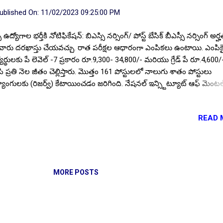
ublished On:
11/02/2023 09:25:00 PM
్ ఉద్యోగాల భర్తీకి నోటిఫికేషన్: బిఎస్సి నర్సింగ్/ పోస్ట్ బేసిక్ బీఎస్సీ నర్సింగ్ అర
ారు దరఖాస్తు చేయవచ్చు. రాత పరీక్షల ఆధారంగా ఎంపికలు ఉంటాయి. ఎంపిక
యర్థులకు పే లెవెల్ -7 ప్రకారం రూ.9,300- 34,800/- మరియు గ్రేడ్ పే రూ.4,600/
పి ప్రతి నెల జీతం చెల్లిస్తారు. మొత్తం 161 పోస్టులలో నాలుగు శాతం పోస్టులు
్యాంగులకు (రిజర్వ్) కేటాయించడం జరిగింది. నేషనల్ ఇన్స్టిట్యూట్ ఆఫ్ మెంటల్ 
్యూరో సైన్సెస్, ఇన్స్టిట్యూట్ ఆఫ్ నేషనల్ ఇంపార్టెన్స్, బెంగళూరు 161 నర్సింగ్
ోగాల భర్తీకి అక్టోబర్ 18, 2023 నోటిఫికేషన్ జారీ చేసింది. నోటిఫికేషన్ ప్రకారం 
READ 
మాణాలను సంతృప్తి పరచగల అభ్యర్థులు ఈ ఉద్యోగాల కోసం నవంబర్ 18, 202
ికి ఆన్లైన్ విధానంలో దరఖాస్తులు సమర్పించాలి. నోటిఫికేషన్ పూర్తి వివరాలు, ఆన
ాస్తు లింక్, ముఖ్య తేదీలు మొదలగునవి ఇక్కడ. NIMHANS నర్సింగ్ ఆఫీసర్ 
ామకాలు 2023. రిక్రూట్మెంట్ ఆర్గనైజేషన్ NIMHANS ఖాళీల సంఖ్య 161 పోస్ట్
సింగ్ ఆఫీసర్ వయస్సు 35 సంవత్సరాలకు మించకూడదు అర్హత Inter (PMC) ఎ
MORE POSTS
పరీక్ష/ ధ్రువపత్రాల పరిశ...