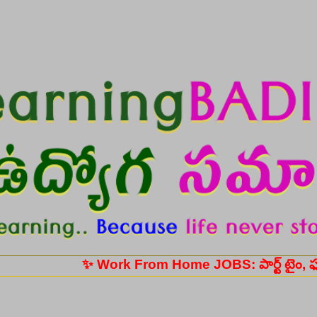
Skip to main content
✨ Work From Home JOBS: పార్ట్ టైం, ఫుల్ టైం ఉద