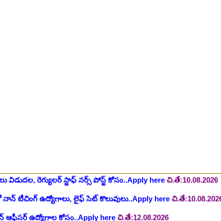
ింగ్ స్టాఫ్ పోస్టుల భర్తీ..Apply here
చి.తే:26.07.2026
ీషియన్, సెక్యూరిటీ, అకౌంటెంట్, వివిధ మెడికల్ స్టాప్ విభాగాల్లో శాశ్వత ఉద్యోగ
యాంక్ 338 అసిస్టెంట్ ఉద్యోగాలు..Apply here
చి.తే:07.08.2026
టిఫికేషన్, 1853 పోస్టుల కోసం..Apply here
చి.తే:07.08.2026
హాస్పిటల్ లో 67 నాన్-పారామెడికల్ ఉద్యోగాలు విడుదల..Apply here
చి.తే:1
ాలు విడుదల, రెగ్యులర్ స్టాఫ్ నర్స్ పోస్ట్ కోసం..Apply here
చి.తే:10.08.2026
లో నాన్ టీచింగ్ ఉద్యోగాలు, లైఫ్ సెట్ కొలువులు..Apply here
చి.తే:10.08.202
షన్ ఆఫీసర్ ఉద్యోగాల కోసం..Apply here
చి.తే:12.08.2026
ంట్రోలర్ ఉద్యోగాలు విడుదల..Apply here
చి.తే:14.08.2026