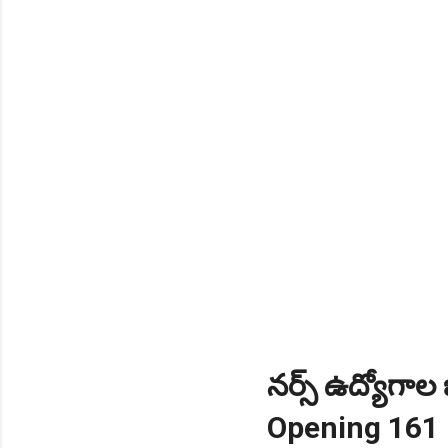
NEW!
🎉 స్కిల్ యూనివర్సిటీ తెల
NEW!
🎉 టెన్త్ తర్వాత ఏం చేయాల
Daily 10 G.K MCQ Practice 
నర్స్ ఉద్యోగాల
Opening 161 