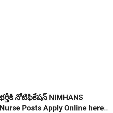
ంగాణ 100% కొలువు గ్యారెంటీ కోర్సుల్లో ప్రవేశాలు..Apply here
ి? విద్యార్థుల కోసం ఎడ్యుకేషన్ బోర్డ్ కెరియర్ బుక్...Download here
:
NEW!
పోటీ పరీక్షల ప్రత్యేకం All Type of MCQ Bit Bank..
 భర్తీకి నోటిఫికేషన్ NIMHANS
Nurse Posts Apply Online here..