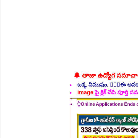
NEW!
🔔 తాజా ఉద్యోగ సమాచ
👆Online Applications Ends
ఒక్క నిముషం. 💁🏻‍♂️ఈ అవ
Image
పై క్లిక్ చేసి పూర్త