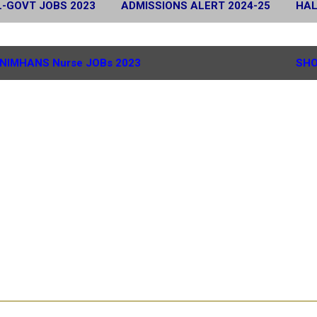
L-GOVT JOBS 2023
ADMISSIONS ALERT 2024-25
HAL
 2024
SCHOLARSHIP ALERT 2025-26
MORE…
G.
NIMHANS Nurse JOBs 2023
SHO