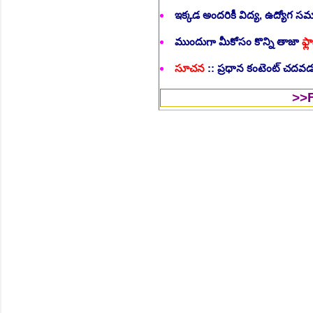
ఇక్కడ అందరికీ విద్య, ఉద్యోగ 
ముందుగా మీకోసం కొన్ని తాజా
ఫ్లా
సూచన
:: ప్రధాన కంటెంట్ చదవడం
>>Follow Us