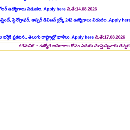
ంట్, స్టెనోగ్రాఫర్, అప్పర్ డివిజన్ క్లర్క్ 242 ఉద్యోగాలు విడుదల..Apply her
 భర్తీకి ప్రకటన.. తెలుగు రాష్ట్రాల్లో ఖాళీలు..Apply here
చి.తే:17.08.2026
టుల భర్తీ..Apply here
చి.తే:17.08.2026
లు: రాత పరీక్ష లేకుండా! 200 ఖాళీల భర్తీ..Apply here
చి.తే:19.08.2026
⚡గమనిక :: ఉద్యోగ అవకాశాల కోసం ఎదురు చూస్తున్నవారు తప్పక పై లింక్స్ మీద 
్ష లేకుండా! ఉద్యోగాల భర్తీ..Apply here
చి.తే:19.08.2026
5 పోస్టుల భర్తీ..Apply here
చి.తే:26.08.2026
ప్పర్ డివిజన్ క్లర్క్, లోయర్ డివిజన్ క్లర్క్ పోస్టులు విడుదల..Apply here
భర్తీకి నోటిఫికేషన్ ..Apply here
గ్, ఇతర స్టాప్ ఉద్యోగాల భర్తీ..Apply here
్టర్ తయారీ కంపెనీ 800 కు పైగా ఉద్యోగాల భర్తీ ..Apply here
 2025-26..Download here