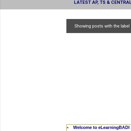
LATEST AP, TS & CENTRA
RESULTS
Showing posts with the label
P
o
s
t
s
Welcome to eLearningBADI