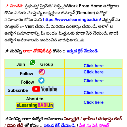
📍
సూచన:
ప్రభుత్వ/ ప్రైవేట్/ సాఫ్ట్వేర్/
Work From Home
ఉద్యోగాల
కోసం ఎదురు చూస్తున్న అభ్యర్థులు జెన్యూన్(
Genuine
) ఉద్యోగ
సమాచారం కోసం మన
https://www.elearningbadi.in/
వెబ్సైట్ ను
రెగ్యులర్ గా
Visit
చేయండి, మరియు దరఖాస్తు చేయండి. అలాగే అ
ఉద్యోగ సమాచారాన్ని మీ బంధు/ మిత్రులకు కూడా షేర్ చేయండి. వారికి
ఉద్యోగ అవకాశాలను అందించిన వారవుతారు..🙏
📌
మరిన్ని
తాజా నోటిఫికేషన్ల
కోసం ::
ఇక్కడ క్లిక్ చేయండి
.
Join
Group
Click here
Click here
Follow
Click here
Follow
Subscribe
Click here
About to
Click here
📌మరిన్ని తాజా ఉద్యోగ అవకాశాలు
విద్యార్హత / ఖాళీలు / దరఖాస్తు లింక్
/ చివరి తేదీ
తో
కోసం ::
ఇక్కడ క్లిక్ చేయండి
. /
పేజీ ను పైకి స్క్రోల్