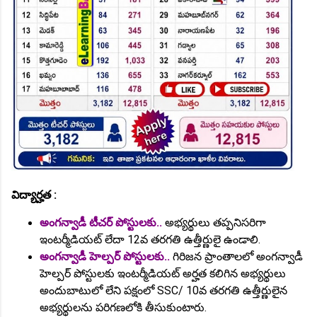
విద్యార్హత :
అంగన్వాడీ టీచర్ పోస్టులకు..
అభ్యర్థులు తప్పనిసరిగా
ఇంటర్మీడియట్ లేదా 12వ తరగతి ఉత్తీర్ణులై ఉండాలి.
అంగన్వాడీ హెల్పర్ పోస్టులకు..
గిరిజన ప్రాంతాలలో అంగన్వాడీ
హెల్పర్ పోస్టులకు ఇంటర్మీడియట్ అర్హత కలిగిన అభ్యర్థులు
అందుబాటులో లేని పక్షంలో SSC/ 10వ తరగతి ఉత్తీర్ణులైన
అభ్యర్థులను పరిగణలోకి తీసుకుంటారు.