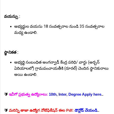
వయస్సు :
అభ్యర్థుల వయసు 18 సంవత్సరాల నుండి 35 సంవత్సరాల
మధ్య ఉండాలి.
స్థానికత :
అభ్యర్థి సంబంధిత అంగన్వాడీ కేంద్ర పరిధి/ వార్డు (అర్బన్
ఏరియాలలో) గ్రామపంచాయతీకి (రూరల్) చెందిన స్థానికురాలు
అయి ఉండాలి.
🔰
ఇవీగో ప్రభుత్వ ఉద్యోగాలు:
10th, Inter, Degree Apply here
..
🔰
మరిన్ని తాజా ఉద్యోగ నోటిఫికేషన్ ఈల Pdf:
డౌన్లోడ్ చేయండి
..