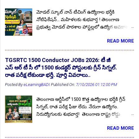
పేరు : స్టాఫ్ కార్ డ్రైవర్ (ఆర్డినరీ గ్రేడ్) (జనరల్ సెంట్రల్
మోడల్ స్కూల్ నాన్ టీచింగ్ ఉద్యోగాల భర్తీకి
👆 Download here
సర్వీస్, గ్రూప్-సి నాన్-గెజిటెడ్, నాన్-మినిస్ట్రీ రియల్.
నోటిఫికేషన్... మహిళలకు శుభవార్త ! తెలంగాణ
విద్యార్హత: ప్రభుత్వ గుర్తింపు పొందిన బోర్డ్/ టెక్నికల్
ప్రభుత్వ మోడల్ పాఠశాల హాస్టల్లలో ఉద్యోగ అవకాశాల
ఇన్స్టిట్యూట్ నుండి, ఎనిమిదవ తరగతి అర్హతతో
కోసం ఎదురుచూస్తున్న నిరుద్యోగ యువతకు శుభవార్త!
సంబంధిత విభాగంలో టెక్నికల్ ట్రేడ్ సర్టిఫికెట్ కలిగి
READ MORE
మహబూబాబాద్ జిల్లాలోని వివిధ మోడల్ పాఠశాల
ఉండాలి. స్టాఫ్ కార్ డ్రైవ...
హాస్టల్లలో నాన్ టీచింగ్ ఉద్యోగాల భర్తీకి స్థానిక జిల్లా
నిరుద్యోగ యువత నుండి దరఖాస్తులు ఆహ్వానిస్తూ
TGSRTC 1500 Conductor JOBs 2026: టీ జీ
జిల్లా విద్యాశాఖ అధికారి సత్యనారాయణ గారు ప్రకటన
ఎస్ ఆర్ టీ సీ లో 1500 కండక్టర్ పోస్టులకు గ్రీన్ సిగ్నల్.
విడుదల చేశారు. ఆసక్తి కలిగిన అభ్యర్థులు బయోడేటా
రాత పరీక్ష లేకుండా భర్తీ. పూర్తి వివరాలు..
ఫామ్ తో సంబంధిత అర్హత ధ్రువపత్రాల కాపీలను జత
Posted By
eLearningBADI
Published On:
7/10/2026 01:12:00 PM
చేసి 15.07.2026 సాయంత్రం 04:00 గంటల లోపు
దరఖాస్తులను సమర్పించుకోవాలి. ఉద్యోగ ప్రకటన పూర్తి
తెలంగాణ ఆర్టీసీలో 1500 కొత్త ఉద్యోగాల భర్తీకి గ్రీన్
వివరాలు మీకోసం ఇక్కడ. Follow US for More
సిగ్నల్, రాత పరీక్ష ఫీజు లేదు. నేరుగా ఉద్యోగం.
✨Latest Update's Follow Channel Click here
నిరుద్యోగులకు శుభవార్త! తెలంగాణ రాష్ట్ర రోడ్డు
Follow Channel Click here దరఖాస్తులు
రవాణా సంస్థ TGSRTC 1500 కండక్టర్ పోస్టులు భర్తీకి
ఆహ్వానిస్తున్న మోడల్ పాఠశాలలు : మహబూబాబాద్,
READ MORE
గ్రీన్ సిగ్నల్ వచ్చింది. రాష్ట్రవ్యాప్తంగా మొత్తం 33
నెల్లికుదురు, తొర్రూరు (గుర్తురు), కేసముద్రం (కల్వల)
జిల్లాల్లో RTC డిపోల వారీగా ఈ పోస్టులు భర్తీ చేస్తారు.
మోడల్ స్కూల్ బాలికల హాస్టల్లు పోస్టుల వివరాలు :