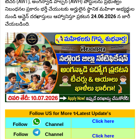
టీచర్ (AWT), అంగన్వాడీ హెల్పర్ (AWH) పోస్టులను ప్రభుత్వం
నిబంధనల ప్రకారం భర్తీ చేయుటకు అర్హులైన స్థానిక మహిళా అభ్యర్థుల
నుండి ఆన్లైన్ దరఖాస్తులు ఆహ్వానిస్తూ ప్రకటన
24.06.2026
న జారీ
చేయబడింది.
Follow US for More ✨Latest Update's
Click here
Follow
Channel
Follow
Channel
Click here