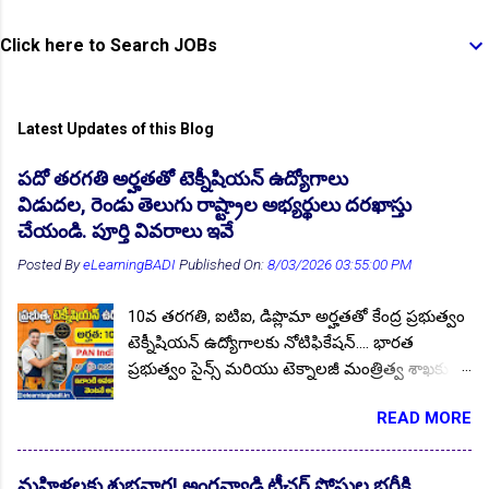
👆Online Applications Ends on 10-August-2026
Click here to Search JOBs
Latest Updates of this Blog
పదో తరగతి అర్హతతో టెక్నీషియన్ ఉద్యోగాలు
విడుదల, రెండు తెలుగు రాష్ట్రాల అభ్యర్థులు దరఖాస్తు
చేయండి. పూర్తి వివరాలు ఇవే
Posted By
eLearningBADI
Published On:
8/03/2026 03:55:00 PM
👆Online Applications Ends on 10-August-2026
10వ తరగతి, ఐటిఐ, డిప్లొమా అర్హతతో కేంద్ర ప్రభుత్వం
టెక్నీషియన్ ఉద్యోగాలకు నోటిఫికేషన్.... భారత
ప్రభుత్వం సైన్స్ మరియు టెక్నాలజీ మంత్రిత్వ శాఖకు
చెందిన, కౌన్సిల్ ఆఫ్ సైంటిఫిక్ & ఇండస్ట్రియల్ రీసెర్చ్
READ MORE
(CSIR) లో ఖాళీగా ఉన్నటువంటి టెక్నీషియన్ పోస్టుల
భర్తీకి అర్హులైన భారతీయ అభ్యర్థుల నుండి ఆన్లైన్
దరఖాస్తులను ఆహ్వానిస్తున్న నోటిఫికేషన్ జారీ చేసింది.
మహిళలకు శుభవార్త! అంగన్వాడి టీచర్ పోస్టుల భర్తీకి