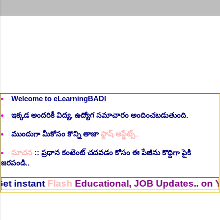
Welcome to eLearningBADI
ఇక్కడ అందరికీ విద్య, ఉద్యోగ సమాచారం అందించబడుతుంది.
ముందుగా మీకోసం కొన్ని తాజా
ఫ్లాష్ అప్డేట్స్..
సూచన
:: ప్రధాన కంటెంట్ చదవడం కోసం ఈ పేజీను కొద్దిగా పైకి
జరపండి..
lash
Educational, JOB Updates.. on Your Mobile