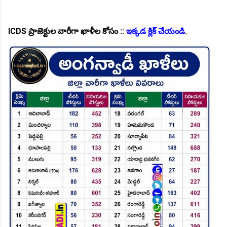
ICDS ప్రాజెక్టుల వారీగా ఖాళీల కోసం ::
ఇక్కడ క్లిక్ చేయండి
.