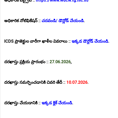
అధికారిక వెబ్సైట్ ::
https://www.wdcw.tg.nic.in/
అధికారిక నోటిఫికేషన్ ::
చదవండి/ డౌన్లోడ్ చేయండి
.
ICDS ప్రాజెక్టుల వారీగా ఖాళీల వివరాలు ::
ఇక్కడ డౌన్లోడ్ చేయండి
.
దరఖాస్తు ప్రక్రియ ప్రారంభం ::
27.06.2026
,
దరఖాస్తు సమర్పించడానికి చివరి తేదీ ::
10.07.2026
.
దరఖాస్తు చేయడానికి ::
ఇక్కడ క్లిక్ చేయండి
.