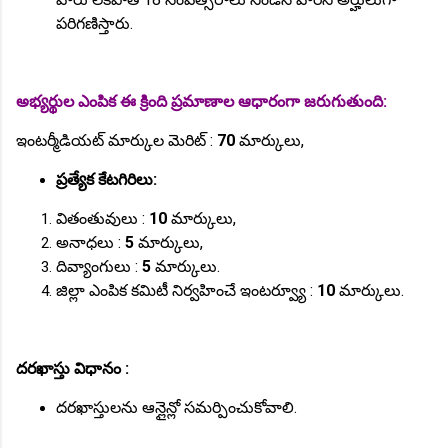
పరిగణిస్తారు.
అభ్యర్థుల ఎంపిక ఈ క్రింది ప్రమాణాల ఆధారంగా జరుగుతుంది:
ఇంటర్మీడియట్ మార్కుల మెరిట్ :
70
మార్కులు,
ప్రత్యేక కేటగిరిలు:
వితంతువులు :
10
మార్కులు,
అనాధలు :
5
మార్కులు,
దివ్యాంగులు :
5
మార్కులు.
జిల్లా ఎంపిక కమిటీ నిర్వహించే ఇంటర్వ్యూ :
10
మార్కులు.
దరఖాస్తు విధానం :
దరఖాస్తులను ఆన్లైన్లో సమర్పించుకోవాలి.