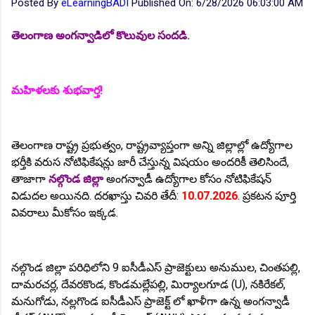
Posted By
eLearningBADI
Published On:
6/28/2026 06:03:00 AM
తెలంగాణ అంగన్వాడిలో కొలువుల సందడి.
మహిళలకు శుభవార్త!
తెలంగాణ రాష్ట్ర ప్రభుత్వం, రాష్ట్రవ్యాప్తంగా అన్ని జిల్లాల్లో ఉద్యోగాల
భర్తీకి వరుస నోటిఫికేషన్లు జారీ చేస్తున్న విషయం అందరికీ తెలిసిందే,
తాజాగా
నల్గొండ జిల్లా
అంగన్వాడీ ఉద్యోగాల కోసం నోటిఫికేషన్
విడుదల అయినది. దరఖాస్తు చివరి తేదీ:
10.07.2026
. ప్రకటన పూర్తి
వివరాలు మీకోసం ఇక్కడ.
నల్గొండ జిల్లా పరిధిలోని 9 ఐసీడీఎస్ ప్రాజెక్టులు అనుముల, చింతపల్లి,
దామరచర్ల, దేవరకొండ, కొండమల్లేపల్లి, మిర్యాలగూడ (U), నకిరేకల్,
మనుగోడు, నల్లగొండ ఐసీడీఎస్ ప్రాజెక్ట్ లో ఖాళీగా ఉన్న అంగన్వాడీ