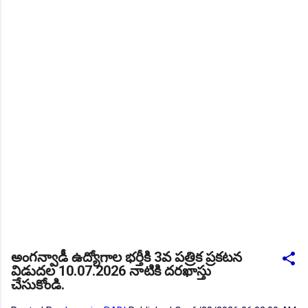
కెరియర్ బుక్...Download here
Daily 10 G.K MCQ Practice :
NEW!
పోటీ పరీక్షల ప్రత్యేకం All
Type of MCQ Bit Bank..
అంగన్వాడీ ఉద్యోగాల భర్తీకి 3వ పత్రిక ప్రకటన
విడుదల 10.07.2026 నాటికి దరఖాస్తు
చేసుకోండి.