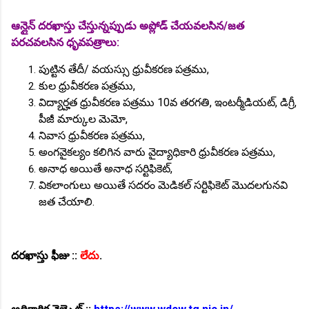
ఆన్లైన్ దరఖాస్తు చేస్తున్నప్పుడు అప్లోడ్ చేయవలసిన/జత
పరచవలసిన ధృవపత్రాలు:
పుట్టిన తేదీ/ వయస్సు ధ్రువీకరణ పత్రము,
కుల ధ్రువీకరణ పత్రము,
విద్యార్హత ధ్రువీకరణ పత్రము 10వ తరగతి, ఇంటర్మీడియట్, డిగ్రీ,
పీజీ మార్కుల మెమో,
నివాస ధ్రువీకరణ పత్రము,
అంగవైకల్యం కలిగిన వారు వైద్యాధికారి ధ్రువీకరణ పత్రము,
అనాధ అయితే అనాధ సర్టిఫికెట్,
వికలాంగులు అయితే సదరం మెడికల్ సర్టిఫికెట్ మొదలగునవి
జత చేయాలి.
దరఖాస్తు ఫీజు ::
లేదు
.