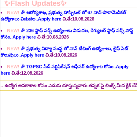
NEW!
🎉 236 స్టాఫ్ నర్స్ ఉద్యోగాలు విడుదల, రెగ్యులర్ స్టాఫ్ నర్స్ పోస్ట్
✨Flash Updates✨
కోసం..Apply here
చి.తే:10.08.2026
NEW!
🎉 ప్రభుత్వ విద్యా సంస్థ లో నాన్ టీచింగ్ ఉద్యోగాలు, లైఫ్ సెట్
కొలువులు..Apply here
చి.తే:10.08.2026
NEW!
🎉 TGPSC సీడ్ సర్టిఫికేషన్ ఆఫీసర్ ఉద్యోగాల కోసం..Apply
here
చి.తే:12.08.2026
NEW!
🎉 రైల్వేలో 119 సెక్షన్ కంట్రోలర్ ఉద్యోగాలు విడుదల..Apply
here
చి.తే:14.08.2026
NEW!
🎉 జూనియర్ పర్సనల్ అసిస్టెంట్, స్టెనోగ్రాఫర్, అప్పర్ డివిజన్ క్లర్క్
242 ఉద్యోగాలు విడుదల..Apply here
చి.తే:16.08.2026
ల కోసం ఎదురు చూస్తున్నవారు తప్పక పై లింక్స్ మీద క్లిక్ చేసి చదవండి.. 👆
NEW!
🎉 500 అసిస్టెంట్ ఉద్యోగాల భర్తీకి ప్రకటన.. తెలుగు రాష్ట్రాల్లో
ఖాళీలు..Apply here
చి.తే:17.08.2026
NEW!
🎉 అసిస్టెంట్ డైరెక్టర్ పోస్టుల భర్తీ..Apply here
చి.తే:17.08.2026
NEW!
🎉 ఐటిఐ తో ఉద్యోగ అవకాశాలు: రాత పరీక్ష లేకుండా! 200 ఖాళీల
భర్తీ..Apply here
చి.తే:19.08.2026