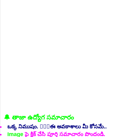
NEW!
👆Online Applications Ends on 06-August-2026
🔔 తాజా ఉద్యోగ సమాచారం
ఒక్క నిముషం. 💁🏻‍♂️ఈ అవకాశాలు మీ కోసమే..
Image
పై క్లిక్ చేసి పూర్తి సమాచారం పొందండి.